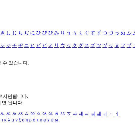
ぎ
し
じ
ち
ぢ
に
ひ
び
ぴ
み
り
う
ぅ
く
ぐ
す
ず
つ
づ
っ
ぬ
ふ
シ
ジ
チ
ヂ
ニ
ヒ
ビ
ピ
ミ
リ
ウ
ゥ
ク
グ
ス
ズ
ツ
ヅ
ッ
ヌ
フ
ブ
할 수 있습니다.
누르시면됩니다.
시면 됩니다.
ㅻ
ㅼ
ㅽ
ㅾ
ㅿ
ㆀ
ㆁ
ㆂ
ㆃ
ㆄ
ㆅ
ㆆ
ㆇ
ㆈ
ㆉ
ㆊ
ㆋ
ㆌ
ㆍ
ㆎ
θ
ι
κ
λ
μ
ν
ξ
ο
π
ρ
σ
τ
υ
φ
χ
ψ
ω