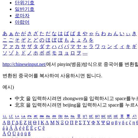
단위기호
일반기호
로마자
아랍어
あ
ぁ
か
が
さ
ざ
た
だ
な
は
ば
ぱ
ま
や
ゃ
ら
わ
ゎ
ん
い
ぃ
き
こ
ご
そ
ぞ
と
ど
の
ほ
ぼ
ぽ
も
よ
ょ
ろ
を
ア
ァ
カ
サ
ザ
タ
ダ
ナ
ハ
バ
パ
マ
ヤ
ャ
ラ
ワ
ヮ
ン
イ
ィ
キ
ギ
ソ
ゾ
ト
ド
ノ
ホ
ボ
ポ
モ
ヨ
ョ
ロ
ヲ
―
http://chineseinput.net/
에서 pinyin(병음)방식으로 중국어를 변환
변환된 중국어를 복사하여 사용하시면 됩니다.
예시)
中文 을 입력하시려면
zhongwen
을 입력하시고 space를
北京 을 입력하시려면
beijing
을 입력하시고 space를 누르
ㅥ
ㅦ
ㅧ
ㅨ
ㅩ
ㅪ
ㅫ
ㅬ
ㅭ
ㅮ
ㅯ
ㅰ
ㅱ
ㅲ
ㅳ
ㅴ
ㅵ
ㅶ
ㅷ
ㅸ
ㅹ
ㅺ
Α
Β
Γ
Δ
Ε
Ζ
Η
Θ
Ι
Κ
Λ
Μ
Ν
Ξ
Ο
Π
Ρ
Σ
Τ
Υ
Φ
Χ
Ψ
Ω
α
β
γ
δ
ε
ζ
η
á
à
Á
À
é
è
É
È
ç
Ç
ê
Ä
Ö
Ü
ä
ö
ü
ß