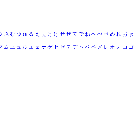
ぶ
ぷ
む
ゆ
ゅ
る
え
ぇ
け
げ
せ
ぜ
て
で
ね
へ
べ
ぺ
め
れ
お
ぉ
プ
ム
ユ
ュ
ル
エ
ェ
ケ
ゲ
セ
ゼ
テ
デ
ヘ
ベ
ペ
メ
レ
オ
ォ
コ
ゴ