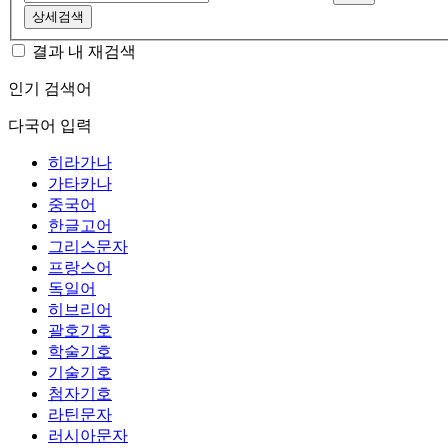
상세검색
결과 내 재검색
인기 검색어
다국어 입력
히라가나
가타카나
중국어
한글고어
그리스문자
프랑스어
독일어
히브리어
괄호기호
학술기호
기술기호
첨자기호
라틴문자
러시아문자