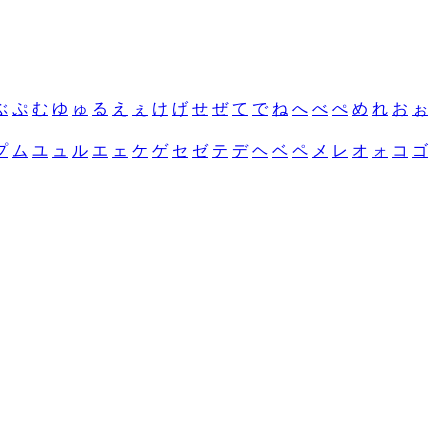
ぶ
ぷ
む
ゆ
ゅ
る
え
ぇ
け
げ
せ
ぜ
て
で
ね
へ
べ
ぺ
め
れ
お
ぉ
プ
ム
ユ
ュ
ル
エ
ェ
ケ
ゲ
セ
ゼ
テ
デ
ヘ
ベ
ペ
メ
レ
オ
ォ
コ
ゴ