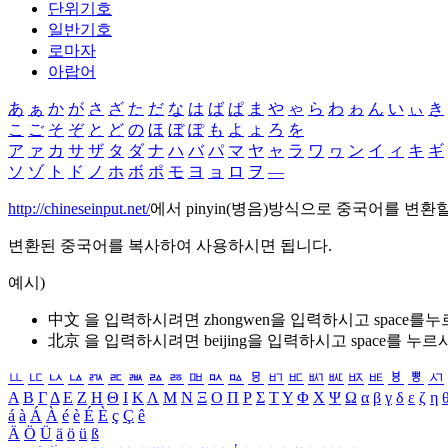
단위기호
일반기호
로마자
아랍어
あ
ぁ
か
が
さ
ざ
た
だ
な
は
ば
ぱ
ま
や
ゃ
ら
わ
ゎ
ん
い
ぃ
き
こ
ご
そ
ぞ
と
ど
の
ほ
ぼ
ぽ
も
よ
ょ
ろ
を
ア
ァ
カ
サ
ザ
タ
ダ
ナ
ハ
バ
パ
マ
ヤ
ャ
ラ
ワ
ヮ
ン
イ
ィ
キ
ギ
ソ
ゾ
ト
ド
ノ
ホ
ボ
ポ
モ
ヨ
ョ
ロ
ヲ
―
http://chineseinput.net/
에서 pinyin(병음)방식으로 중국어를 변환
변환된 중국어를 복사하여 사용하시면 됩니다.
예시)
中文 을 입력하시려면
zhongwen
을 입력하시고 space를
北京 을 입력하시려면
beijing
을 입력하시고 space를 누르
ㅥ
ㅦ
ㅧ
ㅨ
ㅩ
ㅪ
ㅫ
ㅬ
ㅭ
ㅮ
ㅯ
ㅰ
ㅱ
ㅲ
ㅳ
ㅴ
ㅵ
ㅶ
ㅷ
ㅸ
ㅹ
ㅺ
Α
Β
Γ
Δ
Ε
Ζ
Η
Θ
Ι
Κ
Λ
Μ
Ν
Ξ
Ο
Π
Ρ
Σ
Τ
Υ
Φ
Χ
Ψ
Ω
α
β
γ
δ
ε
ζ
η
á
à
Á
À
é
è
É
È
ç
Ç
ê
Ä
Ö
Ü
ä
ö
ü
ß