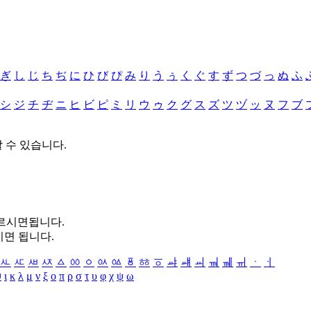
ぎ
し
じ
ち
ぢ
に
ひ
び
ぴ
み
り
う
ぅ
く
ぐ
す
ず
つ
づ
っ
ぬ
ふ
シ
ジ
チ
ヂ
ニ
ヒ
ビ
ピ
ミ
リ
ウ
ゥ
ク
グ
ス
ズ
ツ
ヅ
ッ
ヌ
フ
ブ
할 수 있습니다.
누르시면됩니다.
시면 됩니다.
ㅻ
ㅼ
ㅽ
ㅾ
ㅿ
ㆀ
ㆁ
ㆂ
ㆃ
ㆄ
ㆅ
ㆆ
ㆇ
ㆈ
ㆉ
ㆊ
ㆋ
ㆌ
ㆍ
ㆎ
θ
ι
κ
λ
μ
ν
ξ
ο
π
ρ
σ
τ
υ
φ
χ
ψ
ω