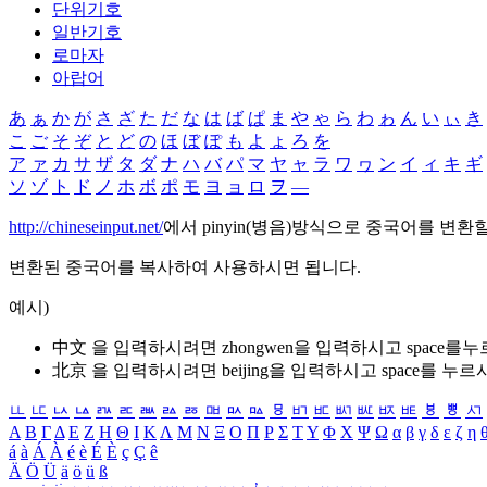
단위기호
일반기호
로마자
아랍어
あ
ぁ
か
が
さ
ざ
た
だ
な
は
ば
ぱ
ま
や
ゃ
ら
わ
ゎ
ん
い
ぃ
き
こ
ご
そ
ぞ
と
ど
の
ほ
ぼ
ぽ
も
よ
ょ
ろ
を
ア
ァ
カ
サ
ザ
タ
ダ
ナ
ハ
バ
パ
マ
ヤ
ャ
ラ
ワ
ヮ
ン
イ
ィ
キ
ギ
ソ
ゾ
ト
ド
ノ
ホ
ボ
ポ
モ
ヨ
ョ
ロ
ヲ
―
http://chineseinput.net/
에서 pinyin(병음)방식으로 중국어를 변환
변환된 중국어를 복사하여 사용하시면 됩니다.
예시)
中文 을 입력하시려면
zhongwen
을 입력하시고 space를
北京 을 입력하시려면
beijing
을 입력하시고 space를 누르
ㅥ
ㅦ
ㅧ
ㅨ
ㅩ
ㅪ
ㅫ
ㅬ
ㅭ
ㅮ
ㅯ
ㅰ
ㅱ
ㅲ
ㅳ
ㅴ
ㅵ
ㅶ
ㅷ
ㅸ
ㅹ
ㅺ
Α
Β
Γ
Δ
Ε
Ζ
Η
Θ
Ι
Κ
Λ
Μ
Ν
Ξ
Ο
Π
Ρ
Σ
Τ
Υ
Φ
Χ
Ψ
Ω
α
β
γ
δ
ε
ζ
η
á
à
Á
À
é
è
É
È
ç
Ç
ê
Ä
Ö
Ü
ä
ö
ü
ß