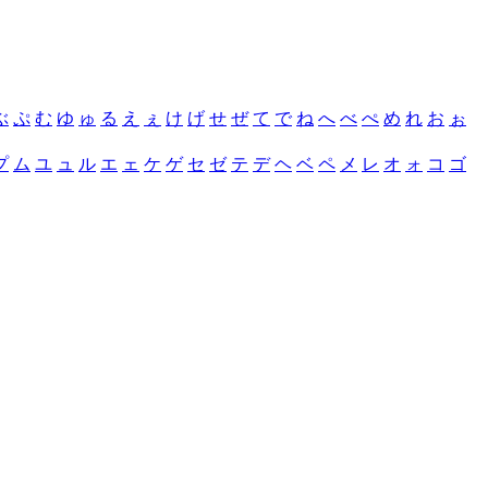
ぶ
ぷ
む
ゆ
ゅ
る
え
ぇ
け
げ
せ
ぜ
て
で
ね
へ
べ
ぺ
め
れ
お
ぉ
プ
ム
ユ
ュ
ル
エ
ェ
ケ
ゲ
セ
ゼ
テ
デ
ヘ
ベ
ペ
メ
レ
オ
ォ
コ
ゴ