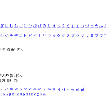
ぎ
し
じ
ち
ぢ
に
ひ
び
ぴ
み
り
う
ぅ
く
ぐ
す
ず
つ
づ
っ
ぬ
ふ
シ
ジ
チ
ヂ
ニ
ヒ
ビ
ピ
ミ
リ
ウ
ゥ
ク
グ
ス
ズ
ツ
ヅ
ッ
ヌ
フ
ブ
할 수 있습니다.
누르시면됩니다.
시면 됩니다.
ㅻ
ㅼ
ㅽ
ㅾ
ㅿ
ㆀ
ㆁ
ㆂ
ㆃ
ㆄ
ㆅ
ㆆ
ㆇ
ㆈ
ㆉ
ㆊ
ㆋ
ㆌ
ㆍ
ㆎ
θ
ι
κ
λ
μ
ν
ξ
ο
π
ρ
σ
τ
υ
φ
χ
ψ
ω