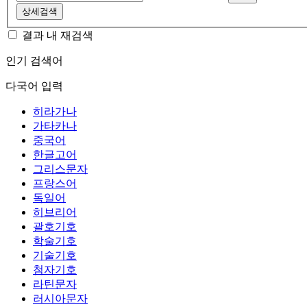
상세검색
결과 내 재검색
인기 검색어
다국어 입력
히라가나
가타카나
중국어
한글고어
그리스문자
프랑스어
독일어
히브리어
괄호기호
학술기호
기술기호
첨자기호
라틴문자
러시아문자