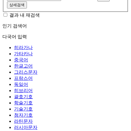
상세검색
결과 내 재검색
인기 검색어
다국어 입력
히라가나
가타카나
중국어
한글고어
그리스문자
프랑스어
독일어
히브리어
괄호기호
학술기호
기술기호
첨자기호
라틴문자
러시아문자