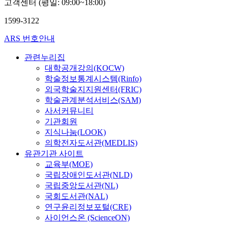
고객센터 (평일: 09:00~18:00)
1599-3122
ARS 번호안내
관련누리집
대학공개강의(KOCW)
학술정보통계시스템(Rinfo)
외국학술지지원센터(FRIC)
학술관계분석서비스(SAM)
사서커뮤니티
기관회원
지식나눔(LOOK)
의학전자도서관(MEDLIS)
유관기관 사이트
교육부(MOE)
국립장애인도서관(NLD)
국립중앙도서관(NL)
국회도서관(NAL)
연구윤리정보포털(CRE)
사이언스온 (ScienceON)