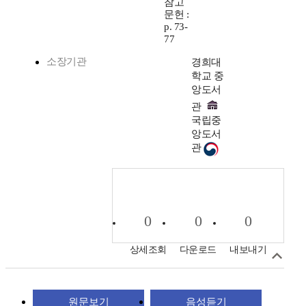
참고
문헌 :
p. 73-
77
소장기관
경희대
학교 중
앙도서
관
국립중
앙도서
관
0
0
0
상세조회
다운로드
내보내기
원문보기
음성듣기