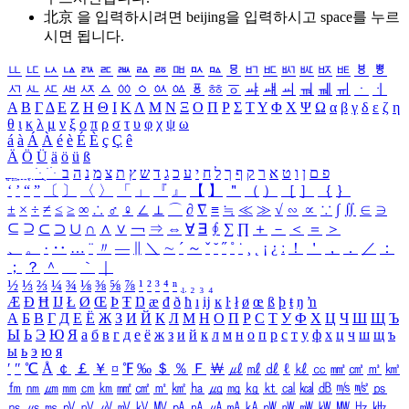
北京 을 입력하시려면
beijing
을 입력하시고 space를 누르
시면 됩니다.
ㅥ
ㅦ
ㅧ
ㅨ
ㅩ
ㅪ
ㅫ
ㅬ
ㅭ
ㅮ
ㅯ
ㅰ
ㅱ
ㅲ
ㅳ
ㅴ
ㅵ
ㅶ
ㅷ
ㅸ
ㅹ
ㅺ
ㅻ
ㅼ
ㅽ
ㅾ
ㅿ
ㆀ
ㆁ
ㆂ
ㆃ
ㆄ
ㆅ
ㆆ
ㆇ
ㆈ
ㆉ
ㆊ
ㆋ
ㆌ
ㆍ
ㆎ
Α
Β
Γ
Δ
Ε
Ζ
Η
Θ
Ι
Κ
Λ
Μ
Ν
Ξ
Ο
Π
Ρ
Σ
Τ
Υ
Φ
Χ
Ψ
Ω
α
β
γ
δ
ε
ζ
η
θ
ι
κ
λ
μ
ν
ξ
ο
π
ρ
σ
τ
υ
φ
χ
ψ
ω
á
à
Á
À
é
è
É
È
ç
Ç
ê
Ä
Ö
Ü
ä
ö
ü
ß
ְ
ֳ
ֲ
ֱ
ָ
ַ
ֵ
ֶ
ִ
ֹ
ּ
ֻ
ׂ
ׁ
ּ
ב
ה
נ
מ
צ
ת
ץ
ש
ד
ג
כ
ע
י
ח
ל
ך
ף
ק
ר
א
ט
ו
ן
ם
פ
‘
’
“
”
〔
〕
〈
〉
「
」
『
』
【
】
＂
（
）
［
］
｛
｝
±
×
÷
≠
≤
≥
∞
∴
♂
♀
∠
⊥
⌒
∂
∇
≡
≒
≪
≫
√
∽
∝
∵
∫
∬
∈
∋
⊆
⊇
⊂
⊃
∪
∩
∧
∨
￢
⇒
⇔
∀
∃
∮
∑
∏
＋
－
＜
＝
＞
、
。
·
‥
…
¨
〃
―
∥
＼
∼
´
～
ˇ
˘
˝
˚
˙
¸
˛
¡
¿
ː
！
＇
，
．
／
：
；
？
＾
＿
｀
｜
½
⅓
⅔
¼
¾
⅛
⅜
⅝
⅞
¹
²
³
⁴
ⁿ
₁
₂
₃
₄
Æ
Ð
Ħ
Ĳ
Ł
Ø
Œ
Þ
Ŧ
Ŋ
æ
đ
ð
ħ
ı
ĳ
ĸ
ŀ
ł
ø
œ
ß
þ
ŧ
ŋ
ŉ
А
Б
В
Г
Д
Е
Ё
Ж
З
И
Й
К
Л
М
Н
О
П
Р
С
Т
У
Ф
Х
Ц
Ч
Ш
Щ
Ъ
Ы
Ь
Э
Ю
Я
а
б
в
г
д
е
ё
ж
з
и
й
к
л
м
н
о
п
р
с
т
у
ф
х
ц
ч
ш
щ
ъ
ы
ь
э
ю
я
′
″
℃
Å
￠
￡
￥
¤
℉
‰
＄
％
Ｆ
￦
㎕
㎖
㎗
ℓ
㎘
㏄
㎣
㎤
㎥
㎦
㎙
㎚
㎛
㎜
㎝
㎞
㎟
㎠
㎡
㎢
㏊
㎍
㎎
㎏
㏏
㎈
㎉
㏈
㎧
㎨
㎰
㎱
㎲
㎳
㎴
㎵
㎶
㎷
㎸
㎹
㎀
㎁
㎂
㎃
㎄
㎺
㎻
㎽
㎾
㎿
㎐
㎑