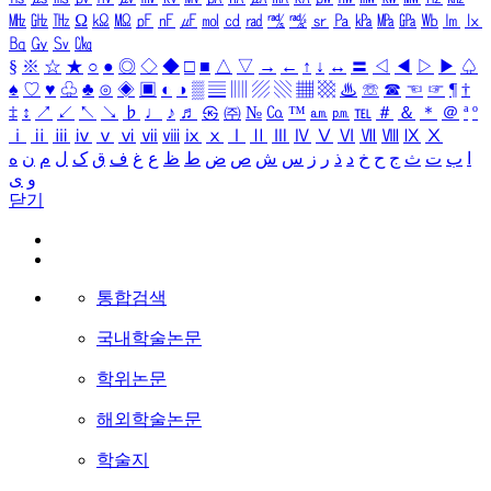
㎒
㎓
㎔
Ω
㏀
㏁
㎊
㎋
㎌
㏖
㏅
㎭
㎮
㎯
㏛
㎩
㎪
㎫
㎬
㏝
㏐
㏓
㏃
㏉
㏜
㏆
§
※
☆
★
○
●
◎
◇
◆
□
■
△
▽
→
←
↑
↓
↔
〓
◁
◀
▷
▶
♤
♠
♡
♥
♧
♣
⊙
◈
▣
◐
◑
▒
▤
▥
▨
▧
▦
▩
♨
☏
☎
☜
☞
¶
†
‡
↕
↗
↙
↖
↘
♭
♩
♪
♬
㉿
㈜
№
㏇
™
㏂
㏘
℡
＃
＆
＊
＠
ª
º
ⅰ
ⅱ
ⅲ
ⅳ
ⅴ
ⅵ
ⅶ
ⅷ
ⅸ
ⅹ
Ⅰ
Ⅱ
Ⅲ
Ⅳ
Ⅴ
Ⅵ
Ⅶ
Ⅷ
Ⅸ
Ⅹ
ا
ب
ت
ث
ج
ح
خ
د
ذ
ر
ز
س
ش
ص
ض
ط
ظ
ع
غ
ف
ق
ک
ل
م
ن
ه
و
ی
닫기
통합검색
국내학술논문
학위논문
해외학술논문
학술지