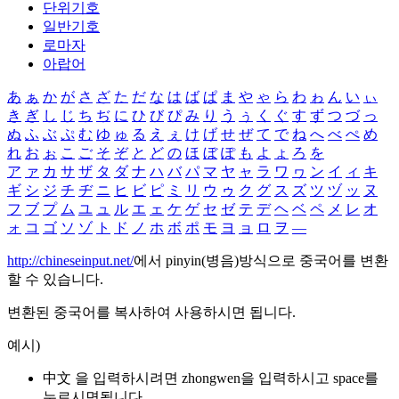
단위기호
일반기호
로마자
아랍어
あ
ぁ
か
が
さ
ざ
た
だ
な
は
ば
ぱ
ま
や
ゃ
ら
わ
ゎ
ん
い
ぃ
き
ぎ
し
じ
ち
ぢ
に
ひ
び
ぴ
み
り
う
ぅ
く
ぐ
す
ず
つ
づ
っ
ぬ
ふ
ぶ
ぷ
む
ゆ
ゅ
る
え
ぇ
け
げ
せ
ぜ
て
で
ね
へ
べ
ぺ
め
れ
お
ぉ
こ
ご
そ
ぞ
と
ど
の
ほ
ぼ
ぽ
も
よ
ょ
ろ
を
ア
ァ
カ
サ
ザ
タ
ダ
ナ
ハ
バ
パ
マ
ヤ
ャ
ラ
ワ
ヮ
ン
イ
ィ
キ
ギ
シ
ジ
チ
ヂ
ニ
ヒ
ビ
ピ
ミ
リ
ウ
ゥ
ク
グ
ス
ズ
ツ
ヅ
ッ
ヌ
フ
ブ
プ
ム
ユ
ュ
ル
エ
ェ
ケ
ゲ
セ
ゼ
テ
デ
ヘ
ベ
ペ
メ
レ
オ
ォ
コ
ゴ
ソ
ゾ
ト
ド
ノ
ホ
ボ
ポ
モ
ヨ
ョ
ロ
ヲ
―
http://chineseinput.net/
에서 pinyin(병음)방식으로 중국어를 변환
할 수 있습니다.
변환된 중국어를 복사하여 사용하시면 됩니다.
예시)
中文 을 입력하시려면
zhongwen
을 입력하시고 space를
누르시면됩니다.