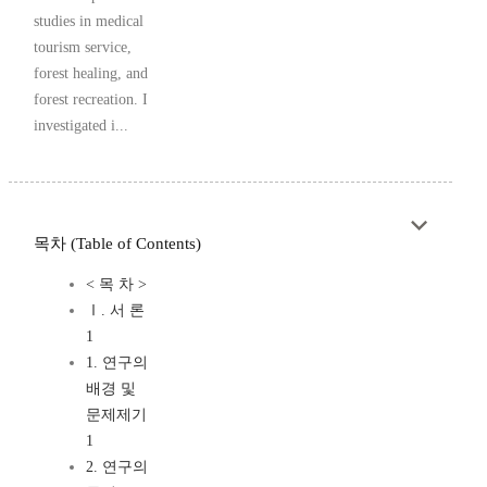
studies in medical
tourism service,
forest healing, and
forest recreation. I
investigated i...
목차 (Table of Contents)
< 목 차 >
Ⅰ. 서 론
1
1. 연구의
배경 및
문제제기
1
2. 연구의