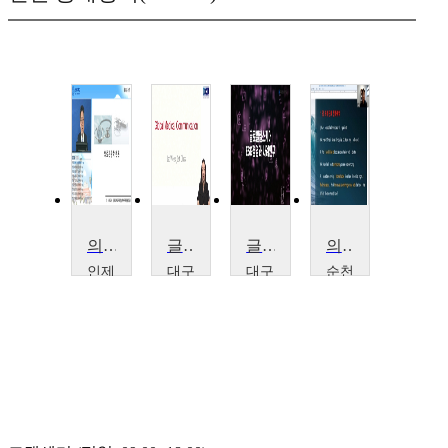
의료관광론
글로벌 메디컬 커뮤니케이션
글로벌 헬스케어 ESG 경영과 사례연구
의료관광영어
인제
대구
대구
순천
대학
가톨
가톨
향대
교
릭대
릭대
학교
원
학교
학교
이
종
김
김
주
하
윤
윤
성
희
희