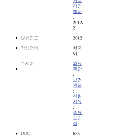
관광
경영
학과
,
2012.
2
발행연도
2012
작성언어
한국
어
주제어
의료
관광
;
보건
관광
;
산림
치유
;
중요
도인
식
DDC
655