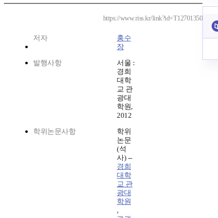
https://www.riss.kr/link?id=T12701350
저자
홍수
장
발행사항
서울 :
경희
대학
교 관
광대
학원,
2012
학위논문사항
학위
논문
(석
사) --
경희
대학
교 관
광대
학원
,