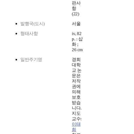
판사
항
(22)
발행국(도시)
서울
형태사항
iv, 82
p. : 삽
화 ;
26 cm
일반주기명
경희
대학
교 논
문은
저작
권에
의해
보호
받습
니다.
지도
교수:
이태
희