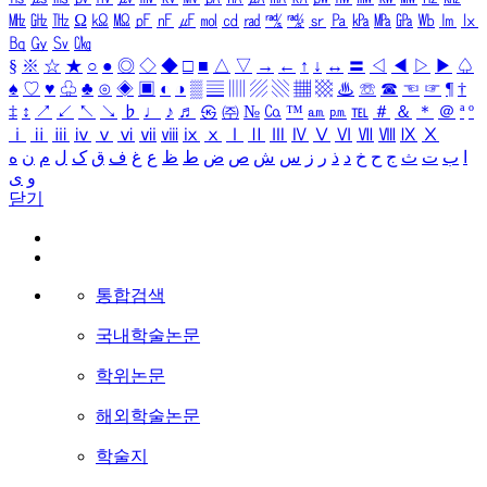
㎒
㎓
㎔
Ω
㏀
㏁
㎊
㎋
㎌
㏖
㏅
㎭
㎮
㎯
㏛
㎩
㎪
㎫
㎬
㏝
㏐
㏓
㏃
㏉
㏜
㏆
§
※
☆
★
○
●
◎
◇
◆
□
■
△
▽
→
←
↑
↓
↔
〓
◁
◀
▷
▶
♤
♠
♡
♥
♧
♣
⊙
◈
▣
◐
◑
▒
▤
▥
▨
▧
▦
▩
♨
☏
☎
☜
☞
¶
†
‡
↕
↗
↙
↖
↘
♭
♩
♪
♬
㉿
㈜
№
㏇
™
㏂
㏘
℡
＃
＆
＊
＠
ª
º
ⅰ
ⅱ
ⅲ
ⅳ
ⅴ
ⅵ
ⅶ
ⅷ
ⅸ
ⅹ
Ⅰ
Ⅱ
Ⅲ
Ⅳ
Ⅴ
Ⅵ
Ⅶ
Ⅷ
Ⅸ
Ⅹ
ا
ب
ت
ث
ج
ح
خ
د
ذ
ر
ز
س
ش
ص
ض
ط
ظ
ع
غ
ف
ق
ک
ل
م
ن
ه
و
ی
닫기
통합검색
국내학술논문
학위논문
해외학술논문
학술지