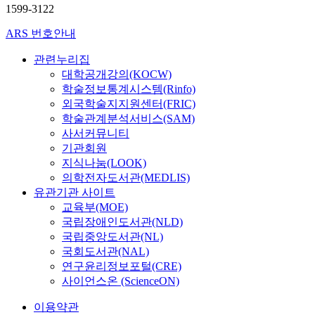
1599-3122
교
교
수:
수:
ARS 번호안내
최
최
우
우
관련누리집
혁)
혁)
대학공개강의(KOCW)
학술정보통계시스템(Rinfo)
외국학술지지원센터(FRIC)
학술관계분석서비스(SAM)
사서커뮤니티
기관회원
지식나눔(LOOK)
의학전자도서관(MEDLIS)
유관기관 사이트
교육부(MOE)
국립장애인도서관(NLD)
국립중앙도서관(NL)
국회도서관(NAL)
연구윤리정보포털(CRE)
사이언스온 (ScienceON)
이용약관