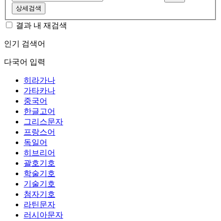
상세검색
결과 내 재검색
인기 검색어
다국어 입력
히라가나
가타카나
중국어
한글고어
그리스문자
프랑스어
독일어
히브리어
괄호기호
학술기호
기술기호
첨자기호
라틴문자
러시아문자