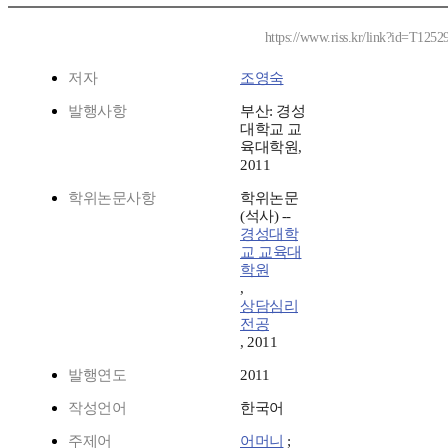
https://www.riss.kr/link?id=T1252
저자
조영숙
발행사항
부산: 경성
대학교 교
육대학원,
2011
학위논문사항
학위논문
(석사) --
경성대학
교 교육대
학원
,
상담심리
전공
, 2011
발행연도
2011
작성언어
한국어
주제어
어머니
;