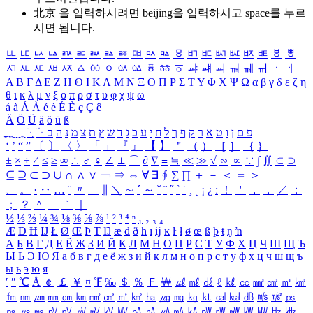
北京 을 입력하시려면
beijing
을 입력하시고 space를 누르
시면 됩니다.
ㅥ
ㅦ
ㅧ
ㅨ
ㅩ
ㅪ
ㅫ
ㅬ
ㅭ
ㅮ
ㅯ
ㅰ
ㅱ
ㅲ
ㅳ
ㅴ
ㅵ
ㅶ
ㅷ
ㅸ
ㅹ
ㅺ
ㅻ
ㅼ
ㅽ
ㅾ
ㅿ
ㆀ
ㆁ
ㆂ
ㆃ
ㆄ
ㆅ
ㆆ
ㆇ
ㆈ
ㆉ
ㆊ
ㆋ
ㆌ
ㆍ
ㆎ
Α
Β
Γ
Δ
Ε
Ζ
Η
Θ
Ι
Κ
Λ
Μ
Ν
Ξ
Ο
Π
Ρ
Σ
Τ
Υ
Φ
Χ
Ψ
Ω
α
β
γ
δ
ε
ζ
η
θ
ι
κ
λ
μ
ν
ξ
ο
π
ρ
σ
τ
υ
φ
χ
ψ
ω
á
à
Á
À
é
è
É
È
ç
Ç
ê
Ä
Ö
Ü
ä
ö
ü
ß
ְ
ֳ
ֲ
ֱ
ָ
ַ
ֵ
ֶ
ִ
ֹ
ּ
ֻ
ׂ
ׁ
ּ
ב
ה
נ
מ
צ
ת
ץ
ש
ד
ג
כ
ע
י
ח
ל
ך
ף
ק
ר
א
ט
ו
ן
ם
פ
‘
’
“
”
〔
〕
〈
〉
「
」
『
』
【
】
＂
（
）
［
］
｛
｝
±
×
÷
≠
≤
≥
∞
∴
♂
♀
∠
⊥
⌒
∂
∇
≡
≒
≪
≫
√
∽
∝
∵
∫
∬
∈
∋
⊆
⊇
⊂
⊃
∪
∩
∧
∨
￢
⇒
⇔
∀
∃
∮
∑
∏
＋
－
＜
＝
＞
、
。
·
‥
…
¨
〃
―
∥
＼
∼
´
～
ˇ
˘
˝
˚
˙
¸
˛
¡
¿
ː
！
＇
，
．
／
：
；
？
＾
＿
｀
｜
½
⅓
⅔
¼
¾
⅛
⅜
⅝
⅞
¹
²
³
⁴
ⁿ
₁
₂
₃
₄
Æ
Ð
Ħ
Ĳ
Ł
Ø
Œ
Þ
Ŧ
Ŋ
æ
đ
ð
ħ
ı
ĳ
ĸ
ŀ
ł
ø
œ
ß
þ
ŧ
ŋ
ŉ
А
Б
В
Г
Д
Е
Ё
Ж
З
И
Й
К
Л
М
Н
О
П
Р
С
Т
У
Ф
Х
Ц
Ч
Ш
Щ
Ъ
Ы
Ь
Э
Ю
Я
а
б
в
г
д
е
ё
ж
з
и
й
к
л
м
н
о
п
р
с
т
у
ф
х
ц
ч
ш
щ
ъ
ы
ь
э
ю
я
′
″
℃
Å
￠
￡
￥
¤
℉
‰
＄
％
Ｆ
￦
㎕
㎖
㎗
ℓ
㎘
㏄
㎣
㎤
㎥
㎦
㎙
㎚
㎛
㎜
㎝
㎞
㎟
㎠
㎡
㎢
㏊
㎍
㎎
㎏
㏏
㎈
㎉
㏈
㎧
㎨
㎰
㎱
㎲
㎳
㎴
㎵
㎶
㎷
㎸
㎹
㎀
㎁
㎂
㎃
㎄
㎺
㎻
㎽
㎾
㎿
㎐
㎑