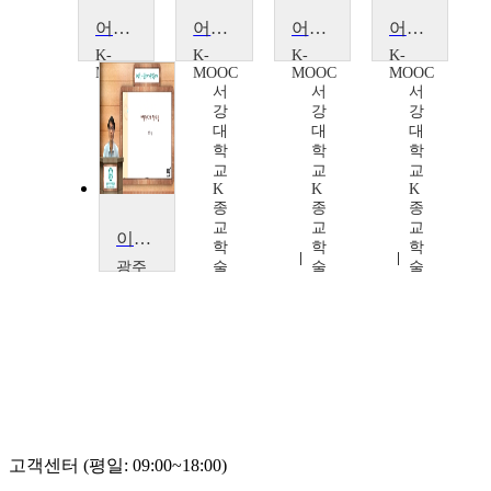
어머니 마리아와 함께 기도하는 한국 천주교 II
어머니 마리아와 함께 기도하는 한국 천주교 II
어머니 마리아와 함께 기도하는 한국 천주교Ⅰ
어머니 마리아와 함께 기도하는 한국 천주교Ⅰ
K-
K-
K-
K-
MOOC
MOOC
MOOC
MOOC
서
서
서
서
강
강
강
강
대
대
대
대
학
학
학
학
교
교
교
교
K
K
K
K
종
종
종
종
교
교
교
교
이성적사고와 정서조절(21)
학
학
학
학
술
광주
술
술
술
확
여자
확
확
확
산
대학
산
산
산
연
교
연
연
연
구
최
구
구
구
소
희
소
소
소
최
철
최
최
최
우
우
우
우
혁
혁
혁
혁
외
외
고객센터 (평일: 09:00~18:00)
(대
(대
표
표