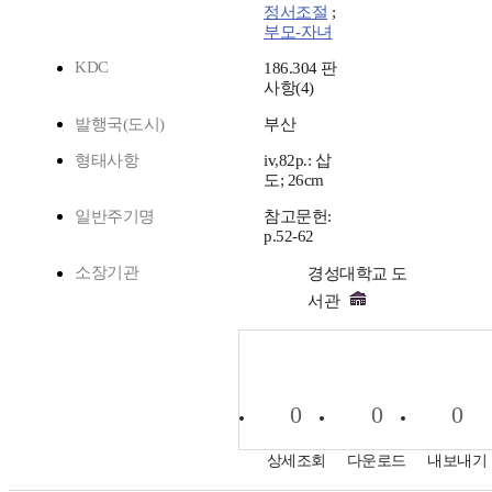
정서조절
;
부모-자녀
KDC
186.304 판
사항(4)
발행국(도시)
부산
형태사항
iv,82p.: 삽
도; 26cm
일반주기명
참고문헌:
p.52-62
소장기관
경성대학교 도
서관
0
0
0
상세조회
다운로드
내보내기