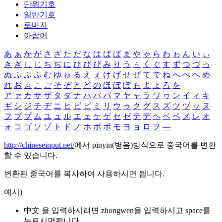
단위기호
일반기호
로마자
아랍어
あ
ぁ
か
が
さ
ざ
た
だ
な
は
ば
ぱ
ま
や
ゃ
ら
わ
ゎ
ん
い
ぃ
き
ぎ
し
じ
ち
ぢ
に
ひ
び
ぴ
み
り
う
ぅ
く
ぐ
す
ず
つ
づ
っ
ぬ
ふ
ぶ
ぷ
む
ゆ
ゅ
る
え
ぇ
け
げ
せ
ぜ
て
で
ね
へ
べ
ぺ
め
れ
お
ぉ
こ
ご
そ
ぞ
と
ど
の
ほ
ぼ
ぽ
も
よ
ょ
ろ
を
ア
ァ
カ
サ
ザ
タ
ダ
ナ
ハ
バ
パ
マ
ヤ
ャ
ラ
ワ
ヮ
ン
イ
ィ
キ
ギ
シ
ジ
チ
ヂ
ニ
ヒ
ビ
ピ
ミ
リ
ウ
ゥ
ク
グ
ス
ズ
ツ
ヅ
ッ
ヌ
フ
ブ
プ
ム
ユ
ュ
ル
エ
ェ
ケ
ゲ
セ
ゼ
テ
デ
ヘ
ベ
ペ
メ
レ
オ
ォ
コ
ゴ
ソ
ゾ
ト
ド
ノ
ホ
ボ
ポ
モ
ヨ
ョ
ロ
ヲ
―
http://chineseinput.net/
에서 pinyin(병음)방식으로 중국어를 변환
할 수 있습니다.
변환된 중국어를 복사하여 사용하시면 됩니다.
예시)
中文 을 입력하시려면
zhongwen
을 입력하시고 space를
누르시면됩니다.