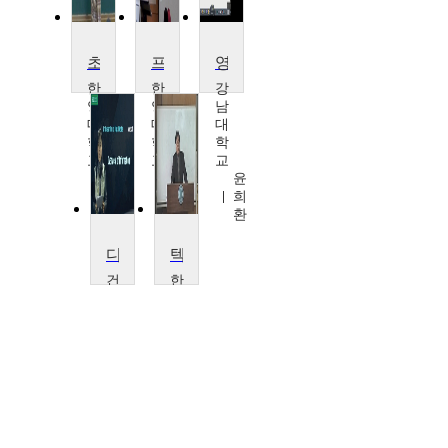
초급 프랑스어
프랑스문학읽기
영미문화바로알기
한
한
강
양
양
남
대
대
대
학
학
학
교
교
교
문
이
윤
규
인
희
영
숙,
환
한
양
디지털 미디어의 이해
텍스트언어학
대
건
한
학
국
국
교
대
외
학
국
교
어
이
대
향
학
수
교
이
재