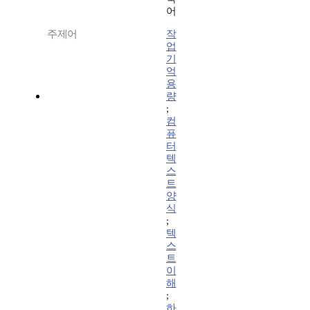
어
주제어
작
업
기
억
용
량
;
컴
퓨
터
텍
스
트
양
식
;
텍
스
트
이
해
;
하