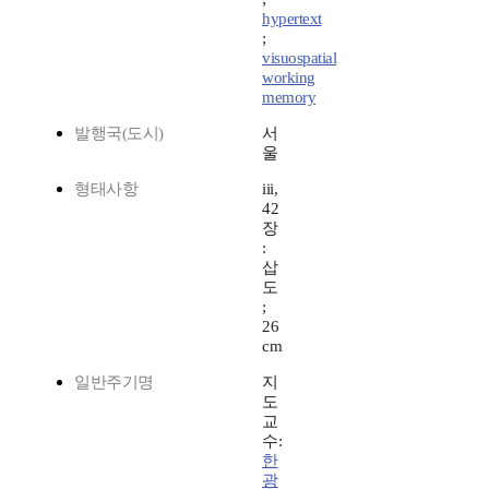
hypertext
;
visuospatial
working
memory
발행국(도시)
서
울
형태사항
iii,
42
장
:
삽
도
;
26
cm
일반주기명
지
도
교
수:
한
광