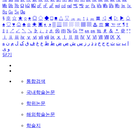
㎒
㎓
㎔
Ω
㏀
㏁
㎊
㎋
㎌
㏖
㏅
㎭
㎮
㎯
㏛
㎩
㎪
㎫
㎬
㏝
㏐
㏓
㏃
㏉
㏜
㏆
§
※
☆
★
○
●
◎
◇
◆
□
■
△
▽
→
←
↑
↓
↔
〓
◁
◀
▷
▶
♤
♠
♡
♥
♧
♣
⊙
◈
▣
◐
◑
▒
▤
▥
▨
▧
▦
▩
♨
☏
☎
☜
☞
¶
†
‡
↕
↗
↙
↖
↘
♭
♩
♪
♬
㉿
㈜
№
㏇
™
㏂
㏘
℡
＃
＆
＊
＠
ª
º
ⅰ
ⅱ
ⅲ
ⅳ
ⅴ
ⅵ
ⅶ
ⅷ
ⅸ
ⅹ
Ⅰ
Ⅱ
Ⅲ
Ⅳ
Ⅴ
Ⅵ
Ⅶ
Ⅷ
Ⅸ
Ⅹ
ا
ب
ت
ث
ج
ح
خ
د
ذ
ر
ز
س
ش
ص
ض
ط
ظ
ع
غ
ف
ق
ک
ل
م
ن
ه
و
ی
닫기
통합검색
국내학술논문
학위논문
해외학술논문
학술지