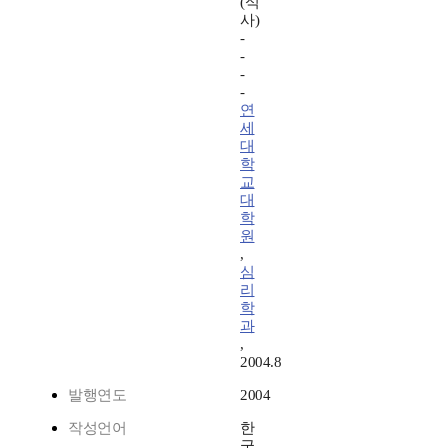
(석
사)
-
-
-
-
연
세
대
학
교
대
학
원
,
심
리
학
과
,
2004.8
발행연도
2004
작성언어
한
국