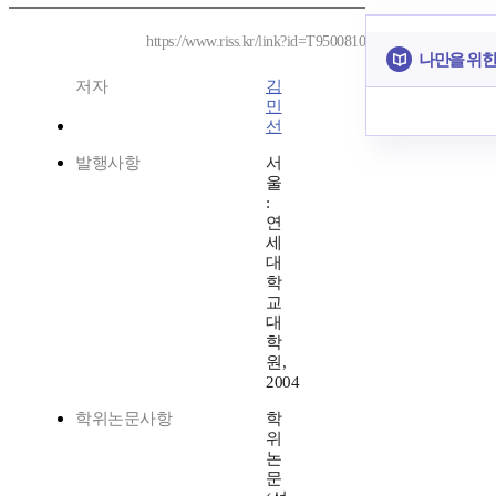
https://www.riss.kr/link?id=T9500810
나만을 위한
저자
김
민
선
발행사항
서
울
:
연
세
대
학
교
대
학
원,
2004
학위논문사항
학
위
논
문