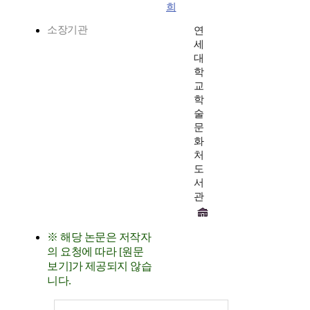
희
소장기관
연
세
대
학
교
학
술
문
화
처
도
서
관
※ 해당 논문은 저작자
의 요청에 따라 [원문
보기]가 제공되지 않습
니다.