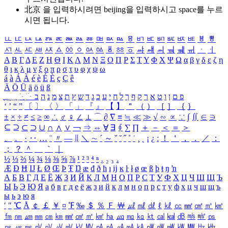
北京 을 입력하시려면
beijing
을 입력하시고 space를 누르
시면 됩니다.
ㅥ
ㅦ
ㅧ
ㅨ
ㅩ
ㅪ
ㅫ
ㅬ
ㅭ
ㅮ
ㅯ
ㅰ
ㅱ
ㅲ
ㅳ
ㅴ
ㅵ
ㅶ
ㅷ
ㅸ
ㅹ
ㅺ
ㅻ
ㅼ
ㅽ
ㅾ
ㅿ
ㆀ
ㆁ
ㆂ
ㆃ
ㆄ
ㆅ
ㆆ
ㆇ
ㆈ
ㆉ
ㆊ
ㆋ
ㆌ
ㆍ
ㆎ
Α
Β
Γ
Δ
Ε
Ζ
Η
Θ
Ι
Κ
Λ
Μ
Ν
Ξ
Ο
Π
Ρ
Σ
Τ
Υ
Φ
Χ
Ψ
Ω
α
β
γ
δ
ε
ζ
η
θ
ι
κ
λ
μ
ν
ξ
ο
π
ρ
σ
τ
υ
φ
χ
ψ
ω
á
à
Á
À
é
è
É
È
ç
Ç
ê
Ä
Ö
Ü
ä
ö
ü
ß
ְ
ֳ
ֲ
ֱ
ָ
ַ
ֵ
ֶ
ִ
ֹ
ּ
ֻ
ׂ
ׁ
ּ
ב
ה
נ
מ
צ
ת
ץ
ש
ד
ג
כ
ע
י
ח
ל
ך
ף
ק
ר
א
ט
ו
ן
ם
פ
‘
’
“
”
〔
〕
〈
〉
「
」
『
』
【
】
＂
（
）
［
］
｛
｝
±
×
÷
≠
≤
≥
∞
∴
♂
♀
∠
⊥
⌒
∂
∇
≡
≒
≪
≫
√
∽
∝
∵
∫
∬
∈
∋
⊆
⊇
⊂
⊃
∪
∩
∧
∨
￢
⇒
⇔
∀
∃
∮
∑
∏
＋
－
＜
＝
＞
、
。
·
‥
…
¨
〃
―
∥
＼
∼
´
～
ˇ
˘
˝
˚
˙
¸
˛
¡
¿
ː
！
＇
，
．
／
：
；
？
＾
＿
｀
｜
½
⅓
⅔
¼
¾
⅛
⅜
⅝
⅞
¹
²
³
⁴
ⁿ
₁
₂
₃
₄
Æ
Ð
Ħ
Ĳ
Ł
Ø
Œ
Þ
Ŧ
Ŋ
æ
đ
ð
ħ
ı
ĳ
ĸ
ŀ
ł
ø
œ
ß
þ
ŧ
ŋ
ŉ
А
Б
В
Г
Д
Е
Ё
Ж
З
И
Й
К
Л
М
Н
О
П
Р
С
Т
У
Ф
Х
Ц
Ч
Ш
Щ
Ъ
Ы
Ь
Э
Ю
Я
а
б
в
г
д
е
ё
ж
з
и
й
к
л
м
н
о
п
р
с
т
у
ф
х
ц
ч
ш
щ
ъ
ы
ь
э
ю
я
′
″
℃
Å
￠
￡
￥
¤
℉
‰
＄
％
Ｆ
￦
㎕
㎖
㎗
ℓ
㎘
㏄
㎣
㎤
㎥
㎦
㎙
㎚
㎛
㎜
㎝
㎞
㎟
㎠
㎡
㎢
㏊
㎍
㎎
㎏
㏏
㎈
㎉
㏈
㎧
㎨
㎰
㎱
㎲
㎳
㎴
㎵
㎶
㎷
㎸
㎹
㎀
㎁
㎂
㎃
㎄
㎺
㎻
㎽
㎾
㎿
㎐
㎑