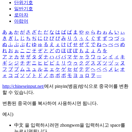
단위기호
일반기호
로마자
아랍어
あ
ぁ
か
が
さ
ざ
た
だ
な
は
ば
ぱ
ま
や
ゃ
ら
わ
ゎ
ん
い
ぃ
き
ぎ
し
じ
ち
ぢ
に
ひ
び
ぴ
み
り
う
ぅ
く
ぐ
す
ず
つ
づ
っ
ぬ
ふ
ぶ
ぷ
む
ゆ
ゅ
る
え
ぇ
け
げ
せ
ぜ
て
で
ね
へ
べ
ぺ
め
れ
お
ぉ
こ
ご
そ
ぞ
と
ど
の
ほ
ぼ
ぽ
も
よ
ょ
ろ
を
ア
ァ
カ
サ
ザ
タ
ダ
ナ
ハ
バ
パ
マ
ヤ
ャ
ラ
ワ
ヮ
ン
イ
ィ
キ
ギ
シ
ジ
チ
ヂ
ニ
ヒ
ビ
ピ
ミ
リ
ウ
ゥ
ク
グ
ス
ズ
ツ
ヅ
ッ
ヌ
フ
ブ
プ
ム
ユ
ュ
ル
エ
ェ
ケ
ゲ
セ
ゼ
テ
デ
ヘ
ベ
ペ
メ
レ
オ
ォ
コ
ゴ
ソ
ゾ
ト
ド
ノ
ホ
ボ
ポ
モ
ヨ
ョ
ロ
ヲ
―
http://chineseinput.net/
에서 pinyin(병음)방식으로 중국어를 변환
할 수 있습니다.
변환된 중국어를 복사하여 사용하시면 됩니다.
예시)
中文 을 입력하시려면
zhongwen
을 입력하시고 space를
누르시면됩니다.