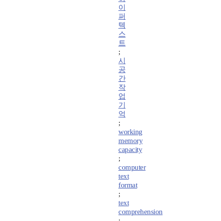
이
퍼
텍
스
트
;
시
공
간
작
업
기
억
;
working
memory
capacity
;
computer
text
format
;
text
comprehension
;