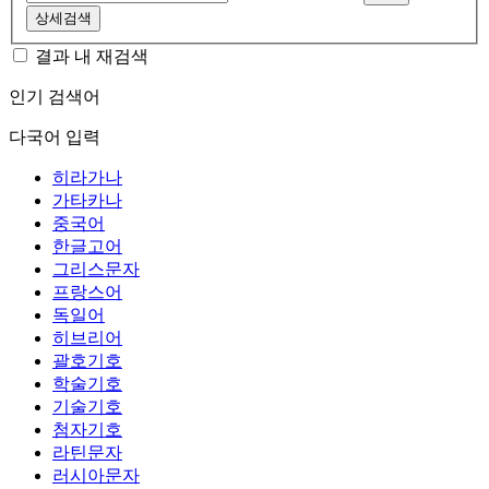
상세검색
결과 내 재검색
인기 검색어
다국어 입력
히라가나
가타카나
중국어
한글고어
그리스문자
프랑스어
독일어
히브리어
괄호기호
학술기호
기술기호
첨자기호
라틴문자
러시아문자