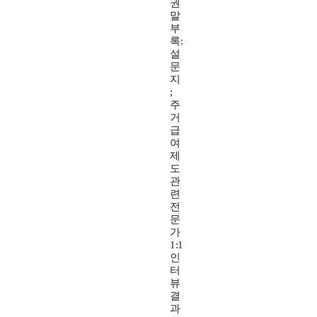
권
말
부
록:
설
문
지
;
주
거
급
여
제
도
관
련
전
문
가
1:1
인
터
뷰
결
과