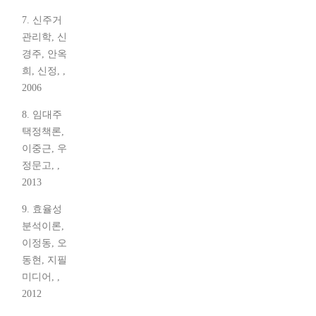
7. 신주거
관리학, 신
경주, 안옥
희, 신정, ,
2006
8. 임대주
택정책론,
이중근, 우
정문고, ,
2013
9. 효율성
분석이론,
이정동, 오
동현, 지필
미디어, ,
2012