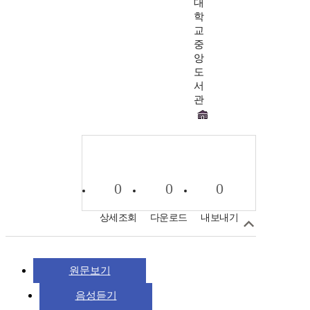
대
학
교
중
앙
도
서
관
0
0
0
상세조회
다운로드
내보내기
원문보기
음성듣기