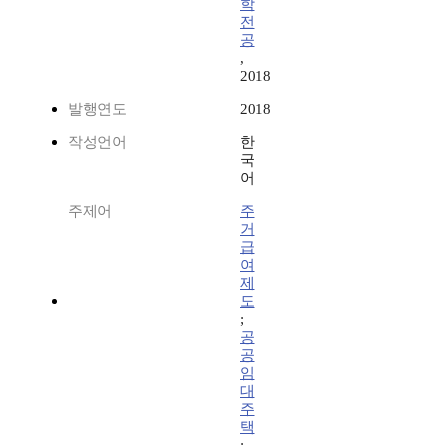
학
전
공
,
2018
발행연도
2018
작성언어
한
국
어
주제어
주
거
급
여
제
도
;
공
공
임
대
주
택
;