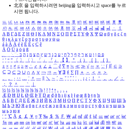
北京 을 입력하시려면
beijing
을 입력하시고 space를 누르
시면 됩니다.
ㅥ
ㅦ
ㅧ
ㅨ
ㅩ
ㅪ
ㅫ
ㅬ
ㅭ
ㅮ
ㅯ
ㅰ
ㅱ
ㅲ
ㅳ
ㅴ
ㅵ
ㅶ
ㅷ
ㅸ
ㅹ
ㅺ
ㅻ
ㅼ
ㅽ
ㅾ
ㅿ
ㆀ
ㆁ
ㆂ
ㆃ
ㆄ
ㆅ
ㆆ
ㆇ
ㆈ
ㆉ
ㆊ
ㆋ
ㆌ
ㆍ
ㆎ
Α
Β
Γ
Δ
Ε
Ζ
Η
Θ
Ι
Κ
Λ
Μ
Ν
Ξ
Ο
Π
Ρ
Σ
Τ
Υ
Φ
Χ
Ψ
Ω
α
β
γ
δ
ε
ζ
η
θ
ι
κ
λ
μ
ν
ξ
ο
π
ρ
σ
τ
υ
φ
χ
ψ
ω
á
à
Á
À
é
è
É
È
ç
Ç
ê
Ä
Ö
Ü
ä
ö
ü
ß
ְ
ֳ
ֲ
ֱ
ָ
ַ
ֵ
ֶ
ִ
ֹ
ּ
ֻ
ׂ
ׁ
ּ
ב
ה
נ
מ
צ
ת
ץ
ש
ד
ג
כ
ע
י
ח
ל
ך
ף
ק
ר
א
ט
ו
ן
ם
פ
‘
’
“
”
〔
〕
〈
〉
「
」
『
』
【
】
＂
（
）
［
］
｛
｝
±
×
÷
≠
≤
≥
∞
∴
♂
♀
∠
⊥
⌒
∂
∇
≡
≒
≪
≫
√
∽
∝
∵
∫
∬
∈
∋
⊆
⊇
⊂
⊃
∪
∩
∧
∨
￢
⇒
⇔
∀
∃
∮
∑
∏
＋
－
＜
＝
＞
、
。
·
‥
…
¨
〃
―
∥
＼
∼
´
～
ˇ
˘
˝
˚
˙
¸
˛
¡
¿
ː
！
＇
，
．
／
：
；
？
＾
＿
｀
｜
½
⅓
⅔
¼
¾
⅛
⅜
⅝
⅞
¹
²
³
⁴
ⁿ
₁
₂
₃
₄
Æ
Ð
Ħ
Ĳ
Ł
Ø
Œ
Þ
Ŧ
Ŋ
æ
đ
ð
ħ
ı
ĳ
ĸ
ŀ
ł
ø
œ
ß
þ
ŧ
ŋ
ŉ
А
Б
В
Г
Д
Е
Ё
Ж
З
И
Й
К
Л
М
Н
О
П
Р
С
Т
У
Ф
Х
Ц
Ч
Ш
Щ
Ъ
Ы
Ь
Э
Ю
Я
а
б
в
г
д
е
ё
ж
з
и
й
к
л
м
н
о
п
р
с
т
у
ф
х
ц
ч
ш
щ
ъ
ы
ь
э
ю
я
′
″
℃
Å
￠
￡
￥
¤
℉
‰
＄
％
Ｆ
￦
㎕
㎖
㎗
ℓ
㎘
㏄
㎣
㎤
㎥
㎦
㎙
㎚
㎛
㎜
㎝
㎞
㎟
㎠
㎡
㎢
㏊
㎍
㎎
㎏
㏏
㎈
㎉
㏈
㎧
㎨
㎰
㎱
㎲
㎳
㎴
㎵
㎶
㎷
㎸
㎹
㎀
㎁
㎂
㎃
㎄
㎺
㎻
㎽
㎾
㎿
㎐
㎑