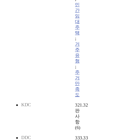
민
간
임
대
주
택
;
거
주
유
형
;
주
거
만
족
도
KDC
321.32
판
사
항
(6)
DDC
333.33