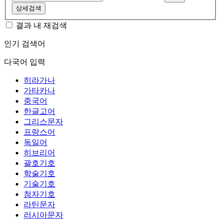
상세검색
결과 내 재검색
인기 검색어
다국어 입력
히라가나
가타카나
중국어
한글고어
그리스문자
프랑스어
독일어
히브리어
괄호기호
학술기호
기술기호
첨자기호
라틴문자
러시아문자