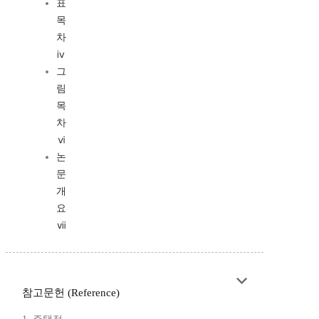
표
목
차
ⅳ
그
림
목
차
ⅵ
논
문
개
요
ⅶ
참고문헌 (Reference)