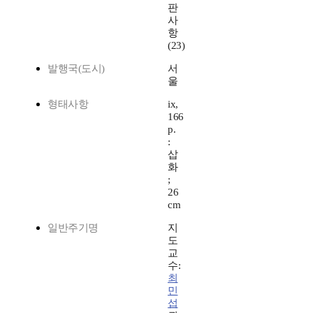
판
사
항
(23)
발행국(도시)
서
울
형태사항
ix,
166
p.
:
삽
화
;
26
cm
일반주기명
지
도
교
수:
최
민
섭