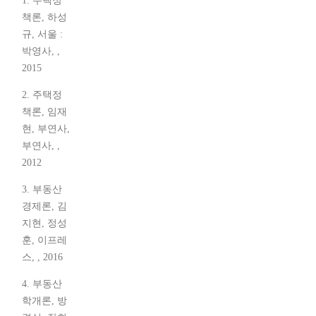
1. 주택정
책론, 하성
규, 서울 :
박영사, ,
2015
2. 주택정
책론, 임재
현, 부연사,
부연사, ,
2012
3. 부동산
경제론, 김
지현, 정성
훈, 이프레
스, , 2016
4. 부동산
학개론, 방