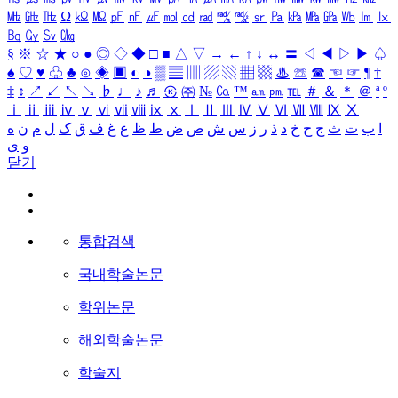
㎒
㎓
㎔
Ω
㏀
㏁
㎊
㎋
㎌
㏖
㏅
㎭
㎮
㎯
㏛
㎩
㎪
㎫
㎬
㏝
㏐
㏓
㏃
㏉
㏜
㏆
§
※
☆
★
○
●
◎
◇
◆
□
■
△
▽
→
←
↑
↓
↔
〓
◁
◀
▷
▶
♤
♠
♡
♥
♧
♣
⊙
◈
▣
◐
◑
▒
▤
▥
▨
▧
▦
▩
♨
☏
☎
☜
☞
¶
†
‡
↕
↗
↙
↖
↘
♭
♩
♪
♬
㉿
㈜
№
㏇
™
㏂
㏘
℡
＃
＆
＊
＠
ª
º
ⅰ
ⅱ
ⅲ
ⅳ
ⅴ
ⅵ
ⅶ
ⅷ
ⅸ
ⅹ
Ⅰ
Ⅱ
Ⅲ
Ⅳ
Ⅴ
Ⅵ
Ⅶ
Ⅷ
Ⅸ
Ⅹ
ا
ب
ت
ث
ج
ح
خ
د
ذ
ر
ز
س
ش
ص
ض
ط
ظ
ع
غ
ف
ق
ک
ل
م
ن
ه
و
ی
닫기
통합검색
국내학술논문
학위논문
해외학술논문
학술지