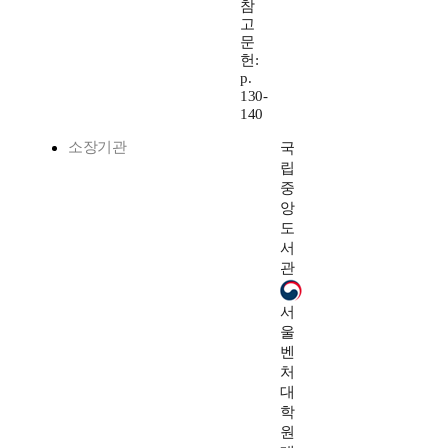
참
고
문
헌:
p.
130-
140
소장기관
국
립
중
앙
도
서
관
서
울
벤
처
대
학
원