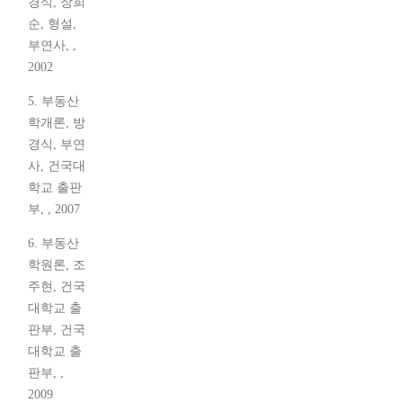
경식, 장희
순, 형설,
부연사, ,
2002
5. 부동산
학개론, 방
경식, 부연
사, 건국대
학교 출판
부, , 2007
6. 부동산
학원론, 조
주현, 건국
대학교 출
판부, 건국
대학교 출
판부, ,
2009