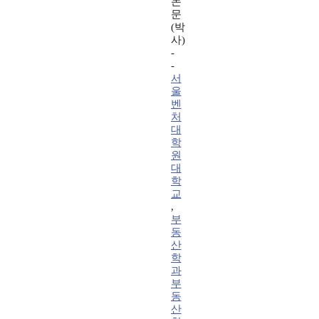
논
문
(박
사)
-
-
서
울
벤
처
대
학
원
대
학
교
,
부
동
산
학
과
부
동
산