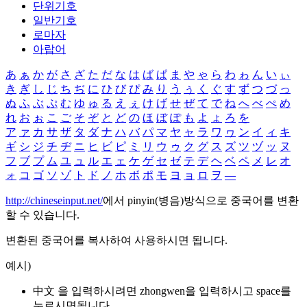
단위기호
일반기호
로마자
아랍어
あ
ぁ
か
が
さ
ざ
た
だ
な
は
ば
ぱ
ま
や
ゃ
ら
わ
ゎ
ん
い
ぃ
き
ぎ
し
じ
ち
ぢ
に
ひ
び
ぴ
み
り
う
ぅ
く
ぐ
す
ず
つ
づ
っ
ぬ
ふ
ぶ
ぷ
む
ゆ
ゅ
る
え
ぇ
け
げ
せ
ぜ
て
で
ね
へ
べ
ぺ
め
れ
お
ぉ
こ
ご
そ
ぞ
と
ど
の
ほ
ぼ
ぽ
も
よ
ょ
ろ
を
ア
ァ
カ
サ
ザ
タ
ダ
ナ
ハ
バ
パ
マ
ヤ
ャ
ラ
ワ
ヮ
ン
イ
ィ
キ
ギ
シ
ジ
チ
ヂ
ニ
ヒ
ビ
ピ
ミ
リ
ウ
ゥ
ク
グ
ス
ズ
ツ
ヅ
ッ
ヌ
フ
ブ
プ
ム
ユ
ュ
ル
エ
ェ
ケ
ゲ
セ
ゼ
テ
デ
ヘ
ベ
ペ
メ
レ
オ
ォ
コ
ゴ
ソ
ゾ
ト
ド
ノ
ホ
ボ
ポ
モ
ヨ
ョ
ロ
ヲ
―
http://chineseinput.net/
에서 pinyin(병음)방식으로 중국어를 변환
할 수 있습니다.
변환된 중국어를 복사하여 사용하시면 됩니다.
예시)
中文 을 입력하시려면
zhongwen
을 입력하시고 space를
누르시면됩니다.