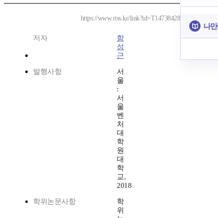
https://www.riss.kr/link?id=T14738428
나만
저자
함
성
근
발행사항
서
울
:
서
울
벤
처
대
학
원
대
학
교,
2018
학위논문사항
학
위