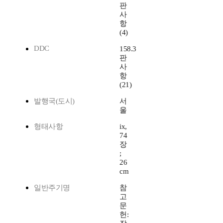
판
사
항
(4)
DDC
158.3
판
사
항
(21)
발행국(도시)
서
울
형태사항
ix,
74
장
;
26
cm
일반주기명
참
고
문
헌: