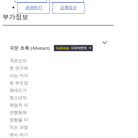
공유하기
오류접수
부가정보
국문 초록 (Abstract)
국문요약
본 연구에
서는 지각
된 부모양
육태도가
청소년의
학업적 지
연행동에
영향을 미
치는 과정
에서 자기