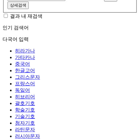
상세검색
결과 내 재검색
인기 검색어
다국어 입력
히라가나
가타카나
중국어
한글고어
그리스문자
프랑스어
독일어
히브리어
괄호기호
학술기호
기술기호
첨자기호
라틴문자
러시아문자