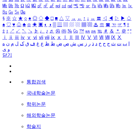
㎒
㎓
㎔
Ω
㏀
㏁
㎊
㎋
㎌
㏖
㏅
㎭
㎮
㎯
㏛
㎩
㎪
㎫
㎬
㏝
㏐
㏓
㏃
㏉
㏜
㏆
§
※
☆
★
○
●
◎
◇
◆
□
■
△
▽
→
←
↑
↓
↔
〓
◁
◀
▷
▶
♤
♠
♡
♥
♧
♣
⊙
◈
▣
◐
◑
▒
▤
▥
▨
▧
▦
▩
♨
☏
☎
☜
☞
¶
†
‡
↕
↗
↙
↖
↘
♭
♩
♪
♬
㉿
㈜
№
㏇
™
㏂
㏘
℡
＃
＆
＊
＠
ª
º
ⅰ
ⅱ
ⅲ
ⅳ
ⅴ
ⅵ
ⅶ
ⅷ
ⅸ
ⅹ
Ⅰ
Ⅱ
Ⅲ
Ⅳ
Ⅴ
Ⅵ
Ⅶ
Ⅷ
Ⅸ
Ⅹ
ا
ب
ت
ث
ج
ح
خ
د
ذ
ر
ز
س
ش
ص
ض
ط
ظ
ع
غ
ف
ق
ک
ل
م
ن
ه
و
ی
닫기
통합검색
국내학술논문
학위논문
해외학술논문
학술지