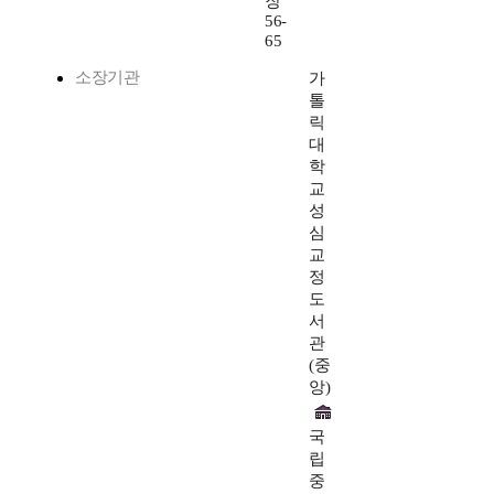
장
56-
65
소장기관
가
톨
릭
대
학
교
성
심
교
정
도
서
관
(중
앙)
국
립
중