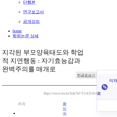
단행본
연구보고서
공개강의
home
학위논문 상세
지각된 부모양육태도와 학업
적 지연행동 : 자기효능감과
완벽주의를 매개로
한글로보기
이 자
료
https://www.riss.kr/link?id=T11431414
저자
황
임
숙