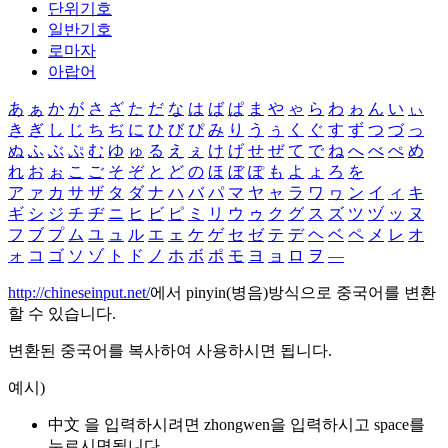
단위기호
일반기호
로마자
아랍어
あ
ぁ
か
が
さ
ざ
た
だ
な
は
ば
ぱ
ま
や
ゃ
ら
わ
ゎ
ん
い
ぃ
き
ぎ
し
じ
ち
ぢ
に
ひ
び
ぴ
み
り
う
ぅ
く
ぐ
す
ず
つ
づ
っ
ぬ
ふ
ぶ
ぷ
む
ゆ
ゅ
る
え
ぇ
け
げ
せ
ぜ
て
で
ね
へ
べ
ぺ
め
れ
お
ぉ
こ
ご
そ
ぞ
と
ど
の
ほ
ぼ
ぽ
も
よ
ょ
ろ
を
ア
ァ
カ
サ
ザ
タ
ダ
ナ
ハ
バ
パ
マ
ヤ
ャ
ラ
ワ
ヮ
ン
イ
ィ
キ
ギ
シ
ジ
チ
ヂ
ニ
ヒ
ビ
ピ
ミ
リ
ウ
ゥ
ク
グ
ス
ズ
ツ
ヅ
ッ
ヌ
フ
ブ
プ
ム
ユ
ュ
ル
エ
ェ
ケ
ゲ
セ
ゼ
テ
デ
ヘ
ベ
ペ
メ
レ
オ
ォ
コ
ゴ
ソ
ゾ
ト
ド
ノ
ホ
ボ
ポ
モ
ヨ
ョ
ロ
ヲ
―
http://chineseinput.net/
에서 pinyin(병음)방식으로 중국어를 변환
할 수 있습니다.
변환된 중국어를 복사하여 사용하시면 됩니다.
예시)
中文 을 입력하시려면
zhongwen
을 입력하시고 space를
누르시면됩니다.