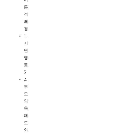
론
적
배
경
1.
지
연
행
동
5
2.
부
모
양
육
태
도
와