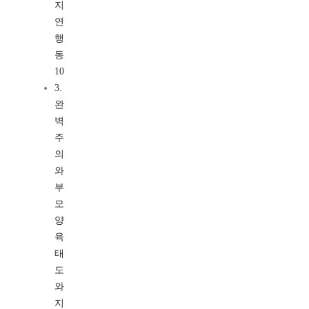
지
연
행
동
10
3.
완
벽
주
의
와
부
모
양
육
태
도
와
지