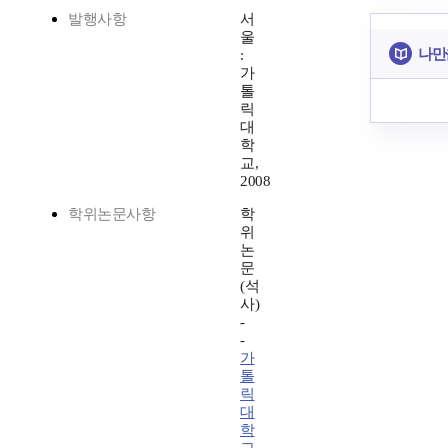
발행사항
서
울
나만
:
가
톨
릭
대
학
교,
2008
학위논문사항
학
위
논
문
(석
사)
-
-
가
톨
릭
대
학