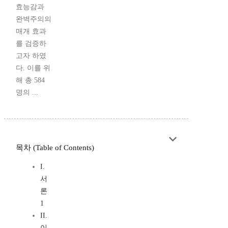
효능감과
완벽주의의
매개 효과
를 검증하
고자 하였
다. 이를 위
해 총 584
명의 ...
목차 (Table of Contents)
I.
서
론
1
II.
이