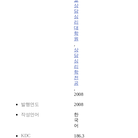
교
상
담
심
리
대
학
원
,
상
담
심
리
학
전
공
,
2008
발행연도
2008
작성언어
한
국
어
KDC
186.3