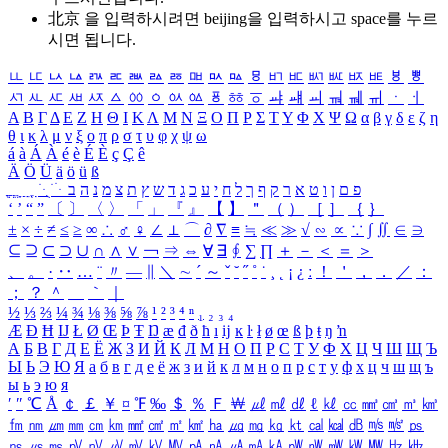
北京 을 입력하시려면
beijing
을 입력하시고 space를 누르
시면 됩니다.
ㅥ
ㅦ
ㅧ
ㅨ
ㅩ
ㅪ
ㅫ
ㅬ
ㅭ
ㅮ
ㅯ
ㅰ
ㅱ
ㅲ
ㅳ
ㅴ
ㅵ
ㅶ
ㅷ
ㅸ
ㅹ
ㅺ
ㅻ
ㅼ
ㅽ
ㅾ
ㅿ
ㆀ
ㆁ
ㆂ
ㆃ
ㆄ
ㆅ
ㆆ
ㆇ
ㆈ
ㆉ
ㆊ
ㆋ
ㆌ
ㆍ
ㆎ
Α
Β
Γ
Δ
Ε
Ζ
Η
Θ
Ι
Κ
Λ
Μ
Ν
Ξ
Ο
Π
Ρ
Σ
Τ
Υ
Φ
Χ
Ψ
Ω
α
β
γ
δ
ε
ζ
η
θ
ι
κ
λ
μ
ν
ξ
ο
π
ρ
σ
τ
υ
φ
χ
ψ
ω
á
à
Á
À
é
è
É
È
ç
Ç
ê
Ä
Ö
Ü
ä
ö
ü
ß
ְ
ֳ
ֲ
ֱ
ָ
ַ
ֵ
ֶ
ִ
ֹ
ּ
ֻ
ׂ
ׁ
ּ
ב
ה
נ
מ
צ
ת
ץ
ש
ד
ג
כ
ע
י
ח
ל
ך
ף
ק
ר
א
ט
ו
ן
ם
פ
‘
’
“
”
〔
〕
〈
〉
「
」
『
』
【
】
＂
（
）
［
］
｛
｝
±
×
÷
≠
≤
≥
∞
∴
♂
♀
∠
⊥
⌒
∂
∇
≡
≒
≪
≫
√
∽
∝
∵
∫
∬
∈
∋
⊆
⊇
⊂
⊃
∪
∩
∧
∨
￢
⇒
⇔
∀
∃
∮
∑
∏
＋
－
＜
＝
＞
、
。
·
‥
…
¨
〃
―
∥
＼
∼
´
～
ˇ
˘
˝
˚
˙
¸
˛
¡
¿
ː
！
＇
，
．
／
：
；
？
＾
＿
｀
｜
½
⅓
⅔
¼
¾
⅛
⅜
⅝
⅞
¹
²
³
⁴
ⁿ
₁
₂
₃
₄
Æ
Ð
Ħ
Ĳ
Ł
Ø
Œ
Þ
Ŧ
Ŋ
æ
đ
ð
ħ
ı
ĳ
ĸ
ŀ
ł
ø
œ
ß
þ
ŧ
ŋ
ŉ
А
Б
В
Г
Д
Е
Ё
Ж
З
И
Й
К
Л
М
Н
О
П
Р
С
Т
У
Ф
Х
Ц
Ч
Ш
Щ
Ъ
Ы
Ь
Э
Ю
Я
а
б
в
г
д
е
ё
ж
з
и
й
к
л
м
н
о
п
р
с
т
у
ф
х
ц
ч
ш
щ
ъ
ы
ь
э
ю
я
′
″
℃
Å
￠
￡
￥
¤
℉
‰
＄
％
Ｆ
￦
㎕
㎖
㎗
ℓ
㎘
㏄
㎣
㎤
㎥
㎦
㎙
㎚
㎛
㎜
㎝
㎞
㎟
㎠
㎡
㎢
㏊
㎍
㎎
㎏
㏏
㎈
㎉
㏈
㎧
㎨
㎰
㎱
㎲
㎳
㎴
㎵
㎶
㎷
㎸
㎹
㎀
㎁
㎂
㎃
㎄
㎺
㎻
㎽
㎾
㎿
㎐
㎑