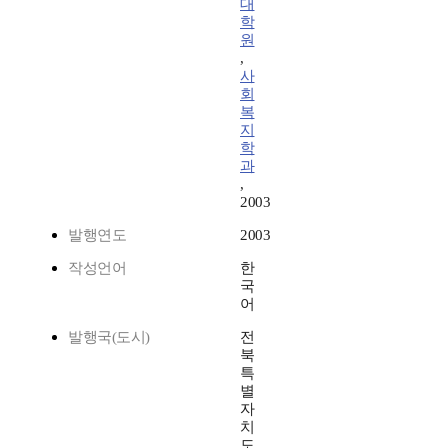
대
학
원
,
사
회
복
지
학
과
,
2003
발행연도
2003
작성언어
한
국
어
발행국(도시)
전
북
특
별
자
치
도