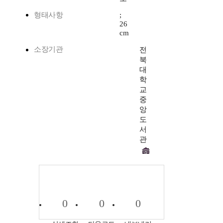
형태사항
;
26
cm
소장기관
전
북
대
학
교
중
앙
도
서
관
0
0
0