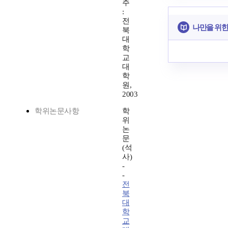
주
:
전
나만을 위한
북
대
학
교
대
학
원,
2003
학위논문사항
학
위
논
문
(석
사)
-
-
전
북
대
학
교