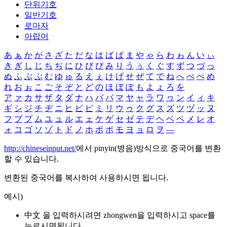
단위기호
일반기호
로마자
아랍어
あ
ぁ
か
が
さ
ざ
た
だ
な
は
ば
ぱ
ま
や
ゃ
ら
わ
ゎ
ん
い
ぃ
き
ぎ
し
じ
ち
ぢ
に
ひ
び
ぴ
み
り
う
ぅ
く
ぐ
す
ず
つ
づ
っ
ぬ
ふ
ぶ
ぷ
む
ゆ
ゅ
る
え
ぇ
け
げ
せ
ぜ
て
で
ね
へ
べ
ぺ
め
れ
お
ぉ
こ
ご
そ
ぞ
と
ど
の
ほ
ぼ
ぽ
も
よ
ょ
ろ
を
ア
ァ
カ
サ
ザ
タ
ダ
ナ
ハ
バ
パ
マ
ヤ
ャ
ラ
ワ
ヮ
ン
イ
ィ
キ
ギ
シ
ジ
チ
ヂ
ニ
ヒ
ビ
ピ
ミ
リ
ウ
ゥ
ク
グ
ス
ズ
ツ
ヅ
ッ
ヌ
フ
ブ
プ
ム
ユ
ュ
ル
エ
ェ
ケ
ゲ
セ
ゼ
テ
デ
ヘ
ベ
ペ
メ
レ
オ
ォ
コ
ゴ
ソ
ゾ
ト
ド
ノ
ホ
ボ
ポ
モ
ヨ
ョ
ロ
ヲ
―
http://chineseinput.net/
에서 pinyin(병음)방식으로 중국어를 변환
할 수 있습니다.
변환된 중국어를 복사하여 사용하시면 됩니다.
예시)
中文 을 입력하시려면
zhongwen
을 입력하시고 space를
누르시면됩니다.