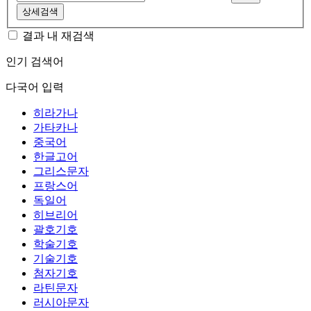
상세검색
결과 내 재검색
인기 검색어
다국어 입력
히라가나
가타카나
중국어
한글고어
그리스문자
프랑스어
독일어
히브리어
괄호기호
학술기호
기술기호
첨자기호
라틴문자
러시아문자