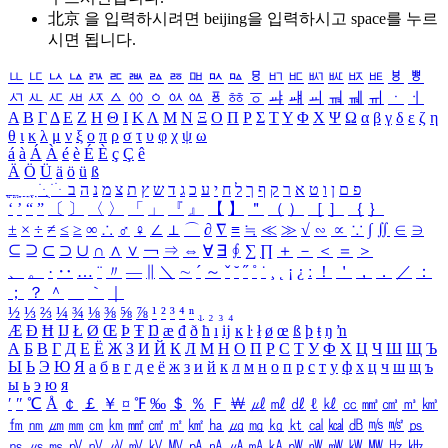
北京 을 입력하시려면
beijing
을 입력하시고 space를 누르
시면 됩니다.
ㅥ
ㅦ
ㅧ
ㅨ
ㅩ
ㅪ
ㅫ
ㅬ
ㅭ
ㅮ
ㅯ
ㅰ
ㅱ
ㅲ
ㅳ
ㅴ
ㅵ
ㅶ
ㅷ
ㅸ
ㅹ
ㅺ
ㅻ
ㅼ
ㅽ
ㅾ
ㅿ
ㆀ
ㆁ
ㆂ
ㆃ
ㆄ
ㆅ
ㆆ
ㆇ
ㆈ
ㆉ
ㆊ
ㆋ
ㆌ
ㆍ
ㆎ
Α
Β
Γ
Δ
Ε
Ζ
Η
Θ
Ι
Κ
Λ
Μ
Ν
Ξ
Ο
Π
Ρ
Σ
Τ
Υ
Φ
Χ
Ψ
Ω
α
β
γ
δ
ε
ζ
η
θ
ι
κ
λ
μ
ν
ξ
ο
π
ρ
σ
τ
υ
φ
χ
ψ
ω
á
à
Á
À
é
è
É
È
ç
Ç
ê
Ä
Ö
Ü
ä
ö
ü
ß
ְ
ֳ
ֲ
ֱ
ָ
ַ
ֵ
ֶ
ִ
ֹ
ּ
ֻ
ׂ
ׁ
ּ
ב
ה
נ
מ
צ
ת
ץ
ש
ד
ג
כ
ע
י
ח
ל
ך
ף
ק
ר
א
ט
ו
ן
ם
פ
‘
’
“
”
〔
〕
〈
〉
「
」
『
』
【
】
＂
（
）
［
］
｛
｝
±
×
÷
≠
≤
≥
∞
∴
♂
♀
∠
⊥
⌒
∂
∇
≡
≒
≪
≫
√
∽
∝
∵
∫
∬
∈
∋
⊆
⊇
⊂
⊃
∪
∩
∧
∨
￢
⇒
⇔
∀
∃
∮
∑
∏
＋
－
＜
＝
＞
、
。
·
‥
…
¨
〃
―
∥
＼
∼
´
～
ˇ
˘
˝
˚
˙
¸
˛
¡
¿
ː
！
＇
，
．
／
：
；
？
＾
＿
｀
｜
½
⅓
⅔
¼
¾
⅛
⅜
⅝
⅞
¹
²
³
⁴
ⁿ
₁
₂
₃
₄
Æ
Ð
Ħ
Ĳ
Ł
Ø
Œ
Þ
Ŧ
Ŋ
æ
đ
ð
ħ
ı
ĳ
ĸ
ŀ
ł
ø
œ
ß
þ
ŧ
ŋ
ŉ
А
Б
В
Г
Д
Е
Ё
Ж
З
И
Й
К
Л
М
Н
О
П
Р
С
Т
У
Ф
Х
Ц
Ч
Ш
Щ
Ъ
Ы
Ь
Э
Ю
Я
а
б
в
г
д
е
ё
ж
з
и
й
к
л
м
н
о
п
р
с
т
у
ф
х
ц
ч
ш
щ
ъ
ы
ь
э
ю
я
′
″
℃
Å
￠
￡
￥
¤
℉
‰
＄
％
Ｆ
￦
㎕
㎖
㎗
ℓ
㎘
㏄
㎣
㎤
㎥
㎦
㎙
㎚
㎛
㎜
㎝
㎞
㎟
㎠
㎡
㎢
㏊
㎍
㎎
㎏
㏏
㎈
㎉
㏈
㎧
㎨
㎰
㎱
㎲
㎳
㎴
㎵
㎶
㎷
㎸
㎹
㎀
㎁
㎂
㎃
㎄
㎺
㎻
㎽
㎾
㎿
㎐
㎑