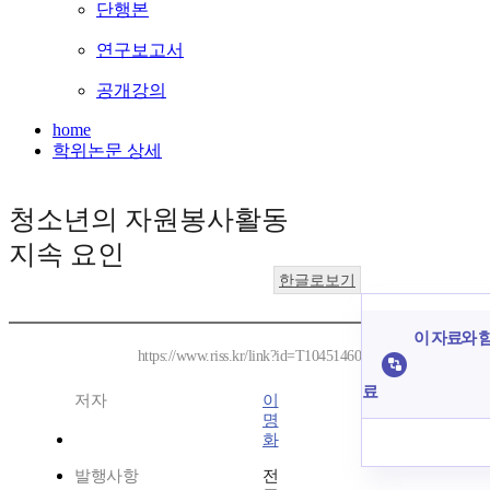
단행본
연구보고서
공개강의
home
학위논문 상세
청소년의 자원봉사활동
지속 요인
한글로보기
이 자료와 함
https://www.riss.kr/link?id=T10451460
료
저자
이
명
화
발행사항
전