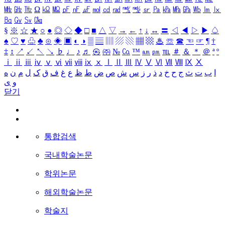
㎒
㎓
㎔
Ω
㏀
㏁
㎊
㎋
㎌
㏖
㏅
㎭
㎮
㎯
㏛
㎩
㎪
㎫
㎬
㏝
㏐
㏓
㏃
㏉
㏜
㏆
§
※
☆
★
○
●
◎
◇
◆
□
■
△
▽
→
←
↑
↓
↔
〓
◁
◀
▷
▶
♤
♠
♡
♥
♧
♣
⊙
◈
▣
◐
◑
▒
▤
▥
▨
▧
▦
▩
♨
☏
☎
☜
☞
¶
†
‡
↕
↗
↙
↖
↘
♭
♩
♪
♬
㉿
㈜
№
㏇
™
㏂
㏘
℡
＃
＆
＊
＠
ª
º
ⅰ
ⅱ
ⅲ
ⅳ
ⅴ
ⅵ
ⅶ
ⅷ
ⅸ
ⅹ
Ⅰ
Ⅱ
Ⅲ
Ⅳ
Ⅴ
Ⅵ
Ⅶ
Ⅷ
Ⅸ
Ⅹ
ا
ب
ت
ث
ج
ح
خ
د
ذ
ر
ز
س
ش
ص
ض
ط
ظ
ع
غ
ف
ق
ک
ل
م
ن
ه
و
ی
닫기
통합검색
국내학술논문
학위논문
해외학술논문
학술지