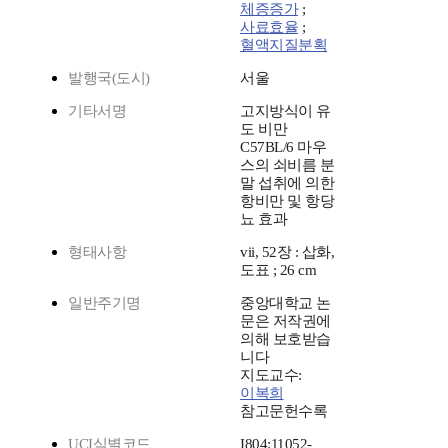
체증증가
;
사료효율
;
혈액지질분획
발행국(도시)
서울
기타서명
고지방식이 유
도 비만
C57BL/6 마우
스의 쇠비름 분
말 섭취에 의한
항비만 및 항당
뇨 효과
형태사항
vii, 52장 : 삽화,
도표 ; 26 cm
일반주기명
중앙대학교 논
문은 저작권에
의해 보호받습
니다
지도교수:
이복희
참고문헌수록
UCI식별코드
I804:11052-