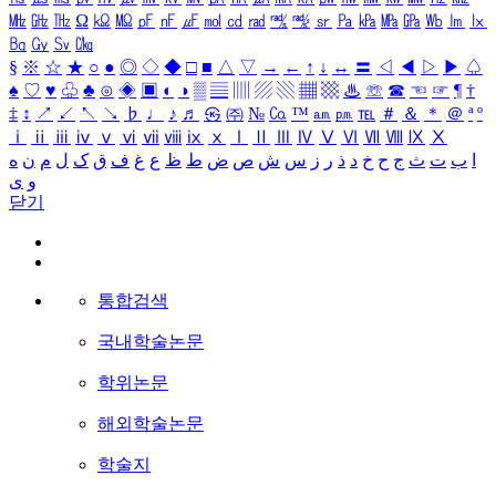
㎒
㎓
㎔
Ω
㏀
㏁
㎊
㎋
㎌
㏖
㏅
㎭
㎮
㎯
㏛
㎩
㎪
㎫
㎬
㏝
㏐
㏓
㏃
㏉
㏜
㏆
§
※
☆
★
○
●
◎
◇
◆
□
■
△
▽
→
←
↑
↓
↔
〓
◁
◀
▷
▶
♤
♠
♡
♥
♧
♣
⊙
◈
▣
◐
◑
▒
▤
▥
▨
▧
▦
▩
♨
☏
☎
☜
☞
¶
†
‡
↕
↗
↙
↖
↘
♭
♩
♪
♬
㉿
㈜
№
㏇
™
㏂
㏘
℡
＃
＆
＊
＠
ª
º
ⅰ
ⅱ
ⅲ
ⅳ
ⅴ
ⅵ
ⅶ
ⅷ
ⅸ
ⅹ
Ⅰ
Ⅱ
Ⅲ
Ⅳ
Ⅴ
Ⅵ
Ⅶ
Ⅷ
Ⅸ
Ⅹ
ا
ب
ت
ث
ج
ح
خ
د
ذ
ر
ز
س
ش
ص
ض
ط
ظ
ع
غ
ف
ق
ک
ل
م
ن
ه
و
ی
닫기
통합검색
국내학술논문
학위논문
해외학술논문
학술지