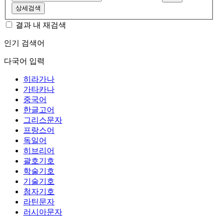
상세검색
결과 내 재검색
인기 검색어
다국어 입력
히라가나
가타카나
중국어
한글고어
그리스문자
프랑스어
독일어
히브리어
괄호기호
학술기호
기술기호
첨자기호
라틴문자
러시아문자