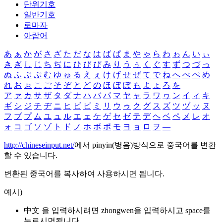
단위기호
일반기호
로마자
아랍어
あ
ぁ
か
が
さ
ざ
た
だ
な
は
ば
ぱ
ま
や
ゃ
ら
わ
ゎ
ん
い
ぃ
き
ぎ
し
じ
ち
ぢ
に
ひ
び
ぴ
み
り
う
ぅ
く
ぐ
す
ず
つ
づ
っ
ぬ
ふ
ぶ
ぷ
む
ゆ
ゅ
る
え
ぇ
け
げ
せ
ぜ
て
で
ね
へ
べ
ぺ
め
れ
お
ぉ
こ
ご
そ
ぞ
と
ど
の
ほ
ぼ
ぽ
も
よ
ょ
ろ
を
ア
ァ
カ
サ
ザ
タ
ダ
ナ
ハ
バ
パ
マ
ヤ
ャ
ラ
ワ
ヮ
ン
イ
ィ
キ
ギ
シ
ジ
チ
ヂ
ニ
ヒ
ビ
ピ
ミ
リ
ウ
ゥ
ク
グ
ス
ズ
ツ
ヅ
ッ
ヌ
フ
ブ
プ
ム
ユ
ュ
ル
エ
ェ
ケ
ゲ
セ
ゼ
テ
デ
ヘ
ベ
ペ
メ
レ
オ
ォ
コ
ゴ
ソ
ゾ
ト
ド
ノ
ホ
ボ
ポ
モ
ヨ
ョ
ロ
ヲ
―
http://chineseinput.net/
에서 pinyin(병음)방식으로 중국어를 변환
할 수 있습니다.
변환된 중국어를 복사하여 사용하시면 됩니다.
예시)
中文 을 입력하시려면
zhongwen
을 입력하시고 space를
누르시면됩니다.