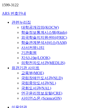
1599-3122
ARS 번호안내
관련누리집
대학공개강의(KOCW)
학술정보통계시스템(Rinfo)
외국학술지지원센터(FRIC)
학술관계분석서비스(SAM)
사서커뮤니티
기관회원
지식나눔(LOOK)
의학전자도서관(MEDLIS)
유관기관 사이트
교육부(MOE)
국립장애인도서관(NLD)
국립중앙도서관(NL)
국회도서관(NAL)
연구윤리정보포털(CRE)
사이언스온 (ScienceON)
이용약관