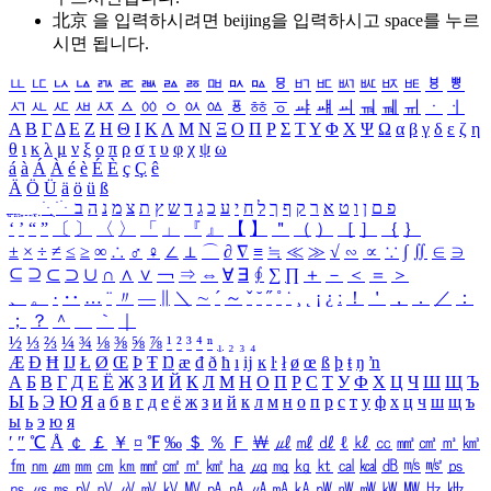
北京 을 입력하시려면
beijing
을 입력하시고 space를 누르
시면 됩니다.
ㅥ
ㅦ
ㅧ
ㅨ
ㅩ
ㅪ
ㅫ
ㅬ
ㅭ
ㅮ
ㅯ
ㅰ
ㅱ
ㅲ
ㅳ
ㅴ
ㅵ
ㅶ
ㅷ
ㅸ
ㅹ
ㅺ
ㅻ
ㅼ
ㅽ
ㅾ
ㅿ
ㆀ
ㆁ
ㆂ
ㆃ
ㆄ
ㆅ
ㆆ
ㆇ
ㆈ
ㆉ
ㆊ
ㆋ
ㆌ
ㆍ
ㆎ
Α
Β
Γ
Δ
Ε
Ζ
Η
Θ
Ι
Κ
Λ
Μ
Ν
Ξ
Ο
Π
Ρ
Σ
Τ
Υ
Φ
Χ
Ψ
Ω
α
β
γ
δ
ε
ζ
η
θ
ι
κ
λ
μ
ν
ξ
ο
π
ρ
σ
τ
υ
φ
χ
ψ
ω
á
à
Á
À
é
è
É
È
ç
Ç
ê
Ä
Ö
Ü
ä
ö
ü
ß
ְ
ֳ
ֲ
ֱ
ָ
ַ
ֵ
ֶ
ִ
ֹ
ּ
ֻ
ׂ
ׁ
ּ
ב
ה
נ
מ
צ
ת
ץ
ש
ד
ג
כ
ע
י
ח
ל
ך
ף
ק
ר
א
ט
ו
ן
ם
פ
‘
’
“
”
〔
〕
〈
〉
「
」
『
』
【
】
＂
（
）
［
］
｛
｝
±
×
÷
≠
≤
≥
∞
∴
♂
♀
∠
⊥
⌒
∂
∇
≡
≒
≪
≫
√
∽
∝
∵
∫
∬
∈
∋
⊆
⊇
⊂
⊃
∪
∩
∧
∨
￢
⇒
⇔
∀
∃
∮
∑
∏
＋
－
＜
＝
＞
、
。
·
‥
…
¨
〃
―
∥
＼
∼
´
～
ˇ
˘
˝
˚
˙
¸
˛
¡
¿
ː
！
＇
，
．
／
：
；
？
＾
＿
｀
｜
½
⅓
⅔
¼
¾
⅛
⅜
⅝
⅞
¹
²
³
⁴
ⁿ
₁
₂
₃
₄
Æ
Ð
Ħ
Ĳ
Ł
Ø
Œ
Þ
Ŧ
Ŋ
æ
đ
ð
ħ
ı
ĳ
ĸ
ŀ
ł
ø
œ
ß
þ
ŧ
ŋ
ŉ
А
Б
В
Г
Д
Е
Ё
Ж
З
И
Й
К
Л
М
Н
О
П
Р
С
Т
У
Ф
Х
Ц
Ч
Ш
Щ
Ъ
Ы
Ь
Э
Ю
Я
а
б
в
г
д
е
ё
ж
з
и
й
к
л
м
н
о
п
р
с
т
у
ф
х
ц
ч
ш
щ
ъ
ы
ь
э
ю
я
′
″
℃
Å
￠
￡
￥
¤
℉
‰
＄
％
Ｆ
￦
㎕
㎖
㎗
ℓ
㎘
㏄
㎣
㎤
㎥
㎦
㎙
㎚
㎛
㎜
㎝
㎞
㎟
㎠
㎡
㎢
㏊
㎍
㎎
㎏
㏏
㎈
㎉
㏈
㎧
㎨
㎰
㎱
㎲
㎳
㎴
㎵
㎶
㎷
㎸
㎹
㎀
㎁
㎂
㎃
㎄
㎺
㎻
㎽
㎾
㎿
㎐
㎑