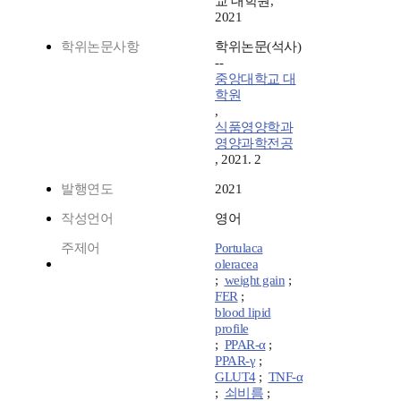
교 대학원,
2021
학위논문사항
학위논문(석사)
--
중앙대학교 대
학원
,
식품영양학과
영양과학전공
, 2021. 2
발행연도
2021
작성언어
영어
주제어
Portulaca
oleracea
;
weight gain
;
FER
;
blood lipid
profile
;
PPAR-α
;
PPAR-γ
;
GLUT4
;
TNF-α
;
쇠비름
;