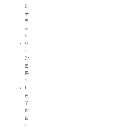
연
구
목
적
3
제
2
장
본
론
4
1.
연
구
방
법
4