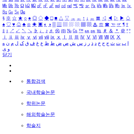
㎒
㎓
㎔
Ω
㏀
㏁
㎊
㎋
㎌
㏖
㏅
㎭
㎮
㎯
㏛
㎩
㎪
㎫
㎬
㏝
㏐
㏓
㏃
㏉
㏜
㏆
§
※
☆
★
○
●
◎
◇
◆
□
■
△
▽
→
←
↑
↓
↔
〓
◁
◀
▷
▶
♤
♠
♡
♥
♧
♣
⊙
◈
▣
◐
◑
▒
▤
▥
▨
▧
▦
▩
♨
☏
☎
☜
☞
¶
†
‡
↕
↗
↙
↖
↘
♭
♩
♪
♬
㉿
㈜
№
㏇
™
㏂
㏘
℡
＃
＆
＊
＠
ª
º
ⅰ
ⅱ
ⅲ
ⅳ
ⅴ
ⅵ
ⅶ
ⅷ
ⅸ
ⅹ
Ⅰ
Ⅱ
Ⅲ
Ⅳ
Ⅴ
Ⅵ
Ⅶ
Ⅷ
Ⅸ
Ⅹ
ا
ب
ت
ث
ج
ح
خ
د
ذ
ر
ز
س
ش
ص
ض
ط
ظ
ع
غ
ف
ق
ک
ل
م
ن
ه
و
ی
닫기
통합검색
국내학술논문
학위논문
해외학술논문
학술지