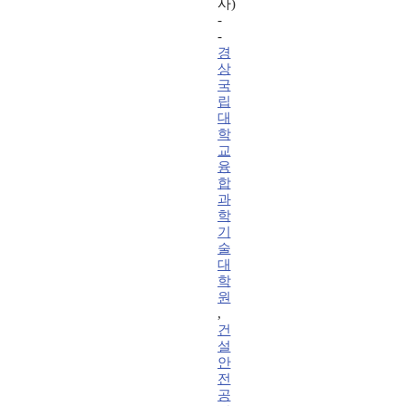
사)
-
-
경
상
국
립
대
학
교
융
합
과
학
기
술
대
학
원
,
건
설
안
전
공