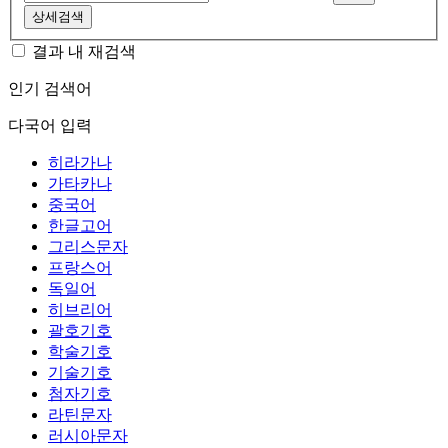
상세검색
결과 내 재검색
인기 검색어
다국어 입력
히라가나
가타카나
중국어
한글고어
그리스문자
프랑스어
독일어
히브리어
괄호기호
학술기호
기술기호
첨자기호
라틴문자
러시아문자