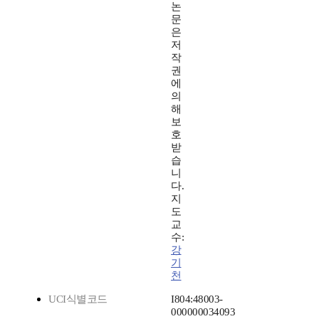
논
문
은
저
작
권
에
의
해
보
호
받
습
니
다.
지
도
교
수:
강
기
천
UCI식별코드
I804:48003-
000000034093