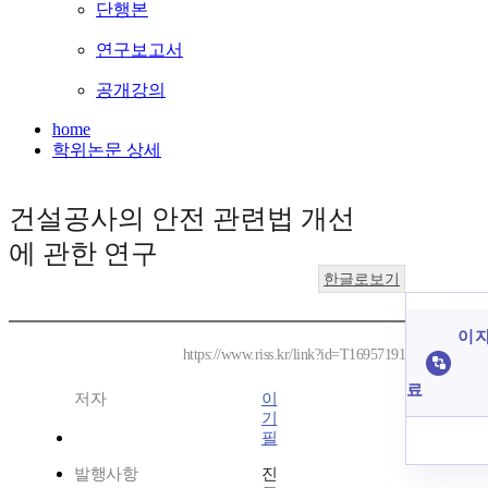
단행본
연구보고서
공개강의
home
학위논문 상세
건설공사의 안전 관련법 개선
에 관한 연구
한글로보기
이 자
https://www.riss.kr/link?id=T16957191
료
저자
이
기
필
발행사항
진