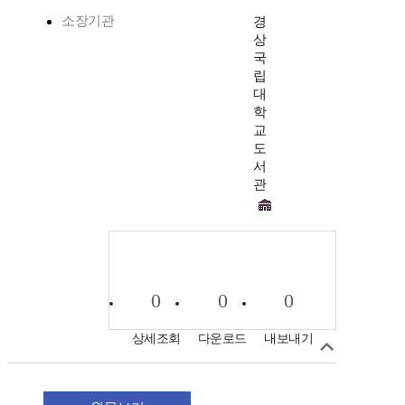
소장기관
경
상
국
립
대
학
교
도
서
관
0
0
0
상세조회
다운로드
내보내기