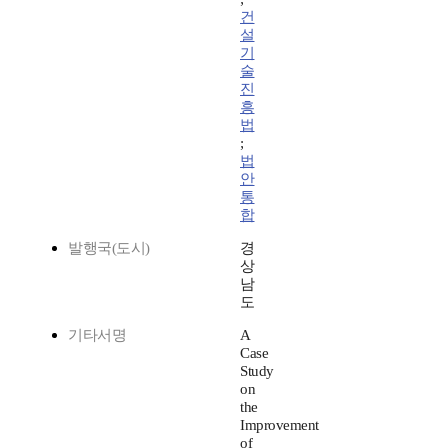
건
설
기
술
진
흥
법
;
법
안
통
합
발행국(도시)
경
상
남
도
기타서명
A
Case
Study
on
the
Improvement
of