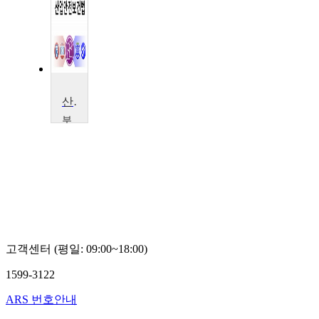
산업안전보건법
부
산
가
톨
릭
대
학
교
권
영
고객센터 (평일: 09:00~18:00)
규
1599-3122
ARS 번호안내