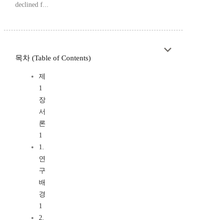
declined f...
목차 (Table of Contents)
제
1
장
서
론
1
1.
연
구
배
경
1
2.