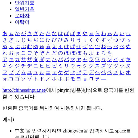
단위기호
일반기호
로마자
아랍어
あ
ぁ
か
が
さ
ざ
た
だ
な
は
ば
ぱ
ま
や
ゃ
ら
わ
ゎ
ん
い
ぃ
き
ぎ
し
じ
ち
ぢ
に
ひ
び
ぴ
み
り
う
ぅ
く
ぐ
す
ず
つ
づ
っ
ぬ
ふ
ぶ
ぷ
む
ゆ
ゅ
る
え
ぇ
け
げ
せ
ぜ
て
で
ね
へ
べ
ぺ
め
れ
お
ぉ
こ
ご
そ
ぞ
と
ど
の
ほ
ぼ
ぽ
も
よ
ょ
ろ
を
ア
ァ
カ
サ
ザ
タ
ダ
ナ
ハ
バ
パ
マ
ヤ
ャ
ラ
ワ
ヮ
ン
イ
ィ
キ
ギ
シ
ジ
チ
ヂ
ニ
ヒ
ビ
ピ
ミ
リ
ウ
ゥ
ク
グ
ス
ズ
ツ
ヅ
ッ
ヌ
フ
ブ
プ
ム
ユ
ュ
ル
エ
ェ
ケ
ゲ
セ
ゼ
テ
デ
ヘ
ベ
ペ
メ
レ
オ
ォ
コ
ゴ
ソ
ゾ
ト
ド
ノ
ホ
ボ
ポ
モ
ヨ
ョ
ロ
ヲ
―
http://chineseinput.net/
에서 pinyin(병음)방식으로 중국어를 변환
할 수 있습니다.
변환된 중국어를 복사하여 사용하시면 됩니다.
예시)
中文 을 입력하시려면
zhongwen
을 입력하시고 space를
누르시면됩니다.