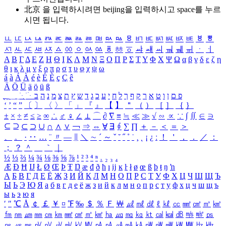
北京 을 입력하시려면
beijing
을 입력하시고 space를 누르
시면 됩니다.
ㅥ
ㅦ
ㅧ
ㅨ
ㅩ
ㅪ
ㅫ
ㅬ
ㅭ
ㅮ
ㅯ
ㅰ
ㅱ
ㅲ
ㅳ
ㅴ
ㅵ
ㅶ
ㅷ
ㅸ
ㅹ
ㅺ
ㅻ
ㅼ
ㅽ
ㅾ
ㅿ
ㆀ
ㆁ
ㆂ
ㆃ
ㆄ
ㆅ
ㆆ
ㆇ
ㆈ
ㆉ
ㆊ
ㆋ
ㆌ
ㆍ
ㆎ
Α
Β
Γ
Δ
Ε
Ζ
Η
Θ
Ι
Κ
Λ
Μ
Ν
Ξ
Ο
Π
Ρ
Σ
Τ
Υ
Φ
Χ
Ψ
Ω
α
β
γ
δ
ε
ζ
η
θ
ι
κ
λ
μ
ν
ξ
ο
π
ρ
σ
τ
υ
φ
χ
ψ
ω
á
à
Á
À
é
è
É
È
ç
Ç
ê
Ä
Ö
Ü
ä
ö
ü
ß
ְ
ֳ
ֲ
ֱ
ָ
ַ
ֵ
ֶ
ִ
ֹ
ּ
ֻ
ׂ
ׁ
ּ
ב
ה
נ
מ
צ
ת
ץ
ש
ד
ג
כ
ע
י
ח
ל
ך
ף
ק
ר
א
ט
ו
ן
ם
פ
‘
’
“
”
〔
〕
〈
〉
「
」
『
』
【
】
＂
（
）
［
］
｛
｝
±
×
÷
≠
≤
≥
∞
∴
♂
♀
∠
⊥
⌒
∂
∇
≡
≒
≪
≫
√
∽
∝
∵
∫
∬
∈
∋
⊆
⊇
⊂
⊃
∪
∩
∧
∨
￢
⇒
⇔
∀
∃
∮
∑
∏
＋
－
＜
＝
＞
、
。
·
‥
…
¨
〃
―
∥
＼
∼
´
～
ˇ
˘
˝
˚
˙
¸
˛
¡
¿
ː
！
＇
，
．
／
：
；
？
＾
＿
｀
｜
½
⅓
⅔
¼
¾
⅛
⅜
⅝
⅞
¹
²
³
⁴
ⁿ
₁
₂
₃
₄
Æ
Ð
Ħ
Ĳ
Ł
Ø
Œ
Þ
Ŧ
Ŋ
æ
đ
ð
ħ
ı
ĳ
ĸ
ŀ
ł
ø
œ
ß
þ
ŧ
ŋ
ŉ
А
Б
В
Г
Д
Е
Ё
Ж
З
И
Й
К
Л
М
Н
О
П
Р
С
Т
У
Ф
Х
Ц
Ч
Ш
Щ
Ъ
Ы
Ь
Э
Ю
Я
а
б
в
г
д
е
ё
ж
з
и
й
к
л
м
н
о
п
р
с
т
у
ф
х
ц
ч
ш
щ
ъ
ы
ь
э
ю
я
′
″
℃
Å
￠
￡
￥
¤
℉
‰
＄
％
Ｆ
￦
㎕
㎖
㎗
ℓ
㎘
㏄
㎣
㎤
㎥
㎦
㎙
㎚
㎛
㎜
㎝
㎞
㎟
㎠
㎡
㎢
㏊
㎍
㎎
㎏
㏏
㎈
㎉
㏈
㎧
㎨
㎰
㎱
㎲
㎳
㎴
㎵
㎶
㎷
㎸
㎹
㎀
㎁
㎂
㎃
㎄
㎺
㎻
㎽
㎾
㎿
㎐
㎑