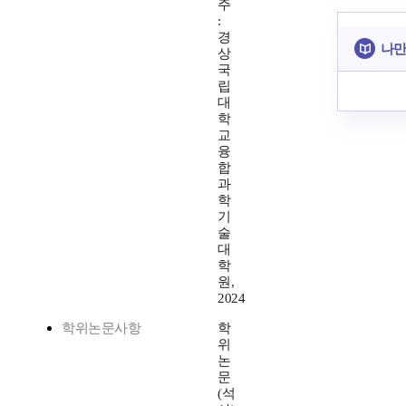
주
:
경
나만
상
국
립
대
학
교
융
합
과
학
기
술
대
학
원,
2024
학위논문사항
학
위
논
문
(석