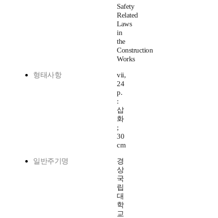
Safety
Related
Laws
in
the
Construction
Works
형태사항
vii,
24
p.
:
삽
화
;
30
cm
일반주기명
경
상
국
립
대
학
교