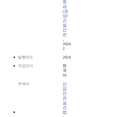
학
과
(계
약)
건
설
안
전
,
2024.
2
발행연도
2024
작성언어
한
국
어
주제어
산
업
안
전
보
건
법
;