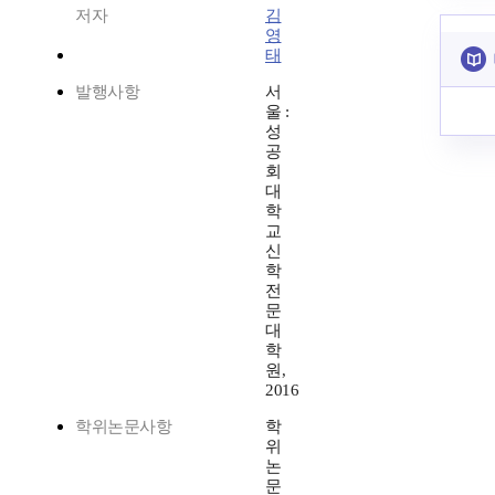
저자
김
영
태
발행사항
서
울 :
성
공
회
대
학
교
신
학
전
문
대
학
원,
2016
학위논문사항
학
위
논
문