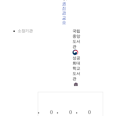
권
진
관
교
수
소장기관
국립
중앙
도서
관
성공
회대
학교
도서
관
0
0
0