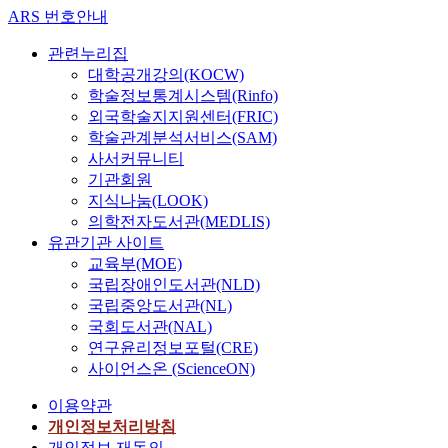
ARS 번호안내
관련누리집
대학공개강의(KOCW)
학술정보통계시스템(Rinfo)
외국학술지지원센터(FRIC)
학술관계분석서비스(SAM)
사서커뮤니티
기관회원
지식나눔(LOOK)
의학전자도서관(MEDLIS)
유관기관 사이트
교육부(MOE)
국립장애인도서관(NLD)
국립중앙도서관(NL)
국회도서관(NAL)
연구윤리정보포털(CRE)
사이언스온 (ScienceON)
이용약관
개인정보처리방침
개인정보 재동의