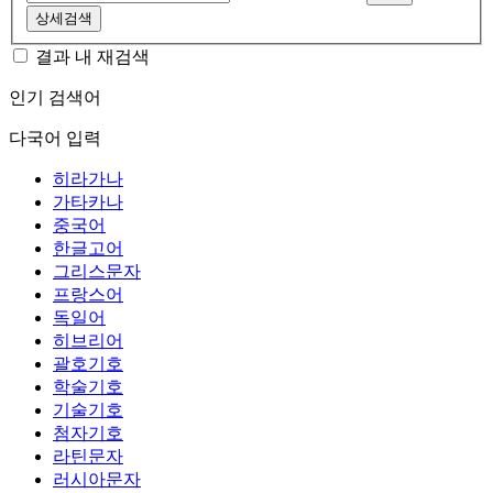
상세검색
결과 내 재검색
인기 검색어
다국어 입력
히라가나
가타카나
중국어
한글고어
그리스문자
프랑스어
독일어
히브리어
괄호기호
학술기호
기술기호
첨자기호
라틴문자
러시아문자