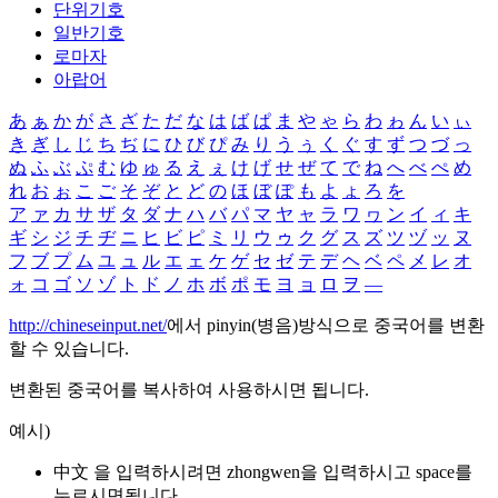
단위기호
일반기호
로마자
아랍어
あ
ぁ
か
が
さ
ざ
た
だ
な
は
ば
ぱ
ま
や
ゃ
ら
わ
ゎ
ん
い
ぃ
き
ぎ
し
じ
ち
ぢ
に
ひ
び
ぴ
み
り
う
ぅ
く
ぐ
す
ず
つ
づ
っ
ぬ
ふ
ぶ
ぷ
む
ゆ
ゅ
る
え
ぇ
け
げ
せ
ぜ
て
で
ね
へ
べ
ぺ
め
れ
お
ぉ
こ
ご
そ
ぞ
と
ど
の
ほ
ぼ
ぽ
も
よ
ょ
ろ
を
ア
ァ
カ
サ
ザ
タ
ダ
ナ
ハ
バ
パ
マ
ヤ
ャ
ラ
ワ
ヮ
ン
イ
ィ
キ
ギ
シ
ジ
チ
ヂ
ニ
ヒ
ビ
ピ
ミ
リ
ウ
ゥ
ク
グ
ス
ズ
ツ
ヅ
ッ
ヌ
フ
ブ
プ
ム
ユ
ュ
ル
エ
ェ
ケ
ゲ
セ
ゼ
テ
デ
ヘ
ベ
ペ
メ
レ
オ
ォ
コ
ゴ
ソ
ゾ
ト
ド
ノ
ホ
ボ
ポ
モ
ヨ
ョ
ロ
ヲ
―
http://chineseinput.net/
에서 pinyin(병음)방식으로 중국어를 변환
할 수 있습니다.
변환된 중국어를 복사하여 사용하시면 됩니다.
예시)
中文 을 입력하시려면
zhongwen
을 입력하시고 space를
누르시면됩니다.