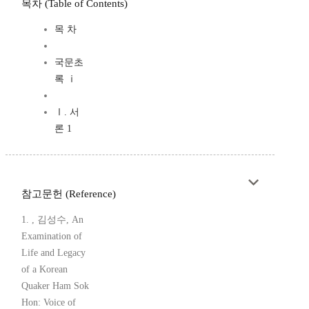
목차 (Table of Contents)
목 차
국문초
록 ⅰ
Ⅰ. 서
론 1
참고문헌 (Reference)
1. , 김성수, An
Examination of
Life and Legacy
of a Korean
Quaker Ham Sok
Hon: Voice of