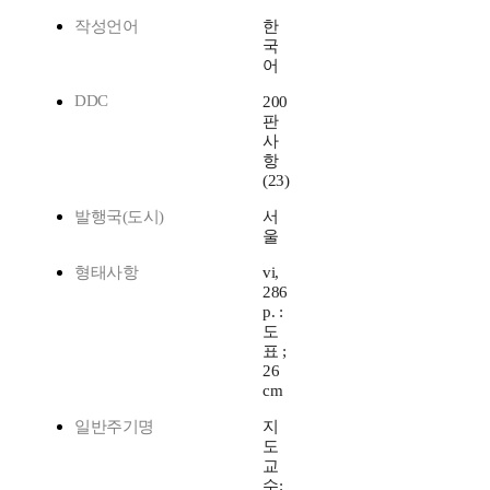
작성언어
한
국
어
DDC
200
판
사
항
(23)
발행국(도시)
서
울
형태사항
vi,
286
p. :
도
표 ;
26
cm
일반주기명
지
도
교
수: