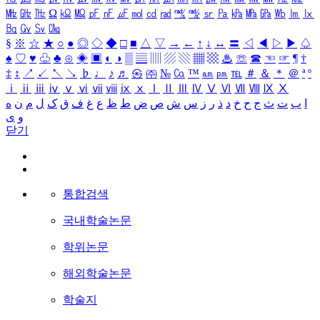
㎒
㎓
㎔
Ω
㏀
㏁
㎊
㎋
㎌
㏖
㏅
㎭
㎮
㎯
㏛
㎩
㎪
㎫
㎬
㏝
㏐
㏓
㏃
㏉
㏜
㏆
§
※
☆
★
○
●
◎
◇
◆
□
■
△
▽
→
←
↑
↓
↔
〓
◁
◀
▷
▶
♤
♠
♡
♥
♧
♣
⊙
◈
▣
◐
◑
▒
▤
▥
▨
▧
▦
▩
♨
☏
☎
☜
☞
¶
†
‡
↕
↗
↙
↖
↘
♭
♩
♪
♬
㉿
㈜
№
㏇
™
㏂
㏘
℡
＃
＆
＊
＠
ª
º
ⅰ
ⅱ
ⅲ
ⅳ
ⅴ
ⅵ
ⅶ
ⅷ
ⅸ
ⅹ
Ⅰ
Ⅱ
Ⅲ
Ⅳ
Ⅴ
Ⅵ
Ⅶ
Ⅷ
Ⅸ
Ⅹ
ا
ب
ت
ث
ج
ح
خ
د
ذ
ر
ز
س
ش
ص
ض
ط
ظ
ع
غ
ف
ق
ک
ل
م
ن
ه
و
ی
닫기
통합검색
국내학술논문
학위논문
해외학술논문
학술지