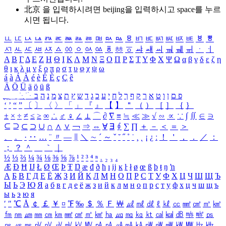
北京 을 입력하시려면
beijing
을 입력하시고 space를 누르
시면 됩니다.
ㅥ
ㅦ
ㅧ
ㅨ
ㅩ
ㅪ
ㅫ
ㅬ
ㅭ
ㅮ
ㅯ
ㅰ
ㅱ
ㅲ
ㅳ
ㅴ
ㅵ
ㅶ
ㅷ
ㅸ
ㅹ
ㅺ
ㅻ
ㅼ
ㅽ
ㅾ
ㅿ
ㆀ
ㆁ
ㆂ
ㆃ
ㆄ
ㆅ
ㆆ
ㆇ
ㆈ
ㆉ
ㆊ
ㆋ
ㆌ
ㆍ
ㆎ
Α
Β
Γ
Δ
Ε
Ζ
Η
Θ
Ι
Κ
Λ
Μ
Ν
Ξ
Ο
Π
Ρ
Σ
Τ
Υ
Φ
Χ
Ψ
Ω
α
β
γ
δ
ε
ζ
η
θ
ι
κ
λ
μ
ν
ξ
ο
π
ρ
σ
τ
υ
φ
χ
ψ
ω
á
à
Á
À
é
è
É
È
ç
Ç
ê
Ä
Ö
Ü
ä
ö
ü
ß
ְ
ֳ
ֲ
ֱ
ָ
ַ
ֵ
ֶ
ִ
ֹ
ּ
ֻ
ׂ
ׁ
ּ
ב
ה
נ
מ
צ
ת
ץ
ש
ד
ג
כ
ע
י
ח
ל
ך
ף
ק
ר
א
ט
ו
ן
ם
פ
‘
’
“
”
〔
〕
〈
〉
「
」
『
』
【
】
＂
（
）
［
］
｛
｝
±
×
÷
≠
≤
≥
∞
∴
♂
♀
∠
⊥
⌒
∂
∇
≡
≒
≪
≫
√
∽
∝
∵
∫
∬
∈
∋
⊆
⊇
⊂
⊃
∪
∩
∧
∨
￢
⇒
⇔
∀
∃
∮
∑
∏
＋
－
＜
＝
＞
、
。
·
‥
…
¨
〃
―
∥
＼
∼
´
～
ˇ
˘
˝
˚
˙
¸
˛
¡
¿
ː
！
＇
，
．
／
：
；
？
＾
＿
｀
｜
½
⅓
⅔
¼
¾
⅛
⅜
⅝
⅞
¹
²
³
⁴
ⁿ
₁
₂
₃
₄
Æ
Ð
Ħ
Ĳ
Ł
Ø
Œ
Þ
Ŧ
Ŋ
æ
đ
ð
ħ
ı
ĳ
ĸ
ŀ
ł
ø
œ
ß
þ
ŧ
ŋ
ŉ
А
Б
В
Г
Д
Е
Ё
Ж
З
И
Й
К
Л
М
Н
О
П
Р
С
Т
У
Ф
Х
Ц
Ч
Ш
Щ
Ъ
Ы
Ь
Э
Ю
Я
а
б
в
г
д
е
ё
ж
з
и
й
к
л
м
н
о
п
р
с
т
у
ф
х
ц
ч
ш
щ
ъ
ы
ь
э
ю
я
′
″
℃
Å
￠
￡
￥
¤
℉
‰
＄
％
Ｆ
￦
㎕
㎖
㎗
ℓ
㎘
㏄
㎣
㎤
㎥
㎦
㎙
㎚
㎛
㎜
㎝
㎞
㎟
㎠
㎡
㎢
㏊
㎍
㎎
㎏
㏏
㎈
㎉
㏈
㎧
㎨
㎰
㎱
㎲
㎳
㎴
㎵
㎶
㎷
㎸
㎹
㎀
㎁
㎂
㎃
㎄
㎺
㎻
㎽
㎾
㎿
㎐
㎑