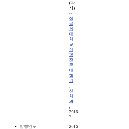
(박
사)
--
성
공
회
대
학
교
신
학
전
문
대
학
원
,
신
학
과
,
2016.
2
발행연도
2016