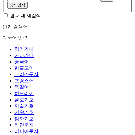
상세검색
결과 내 재검색
인기 검색어
다국어 입력
히라가나
가타카나
중국어
한글고어
그리스문자
프랑스어
독일어
히브리어
괄호기호
학술기호
기술기호
첨자기호
라틴문자
러시아문자