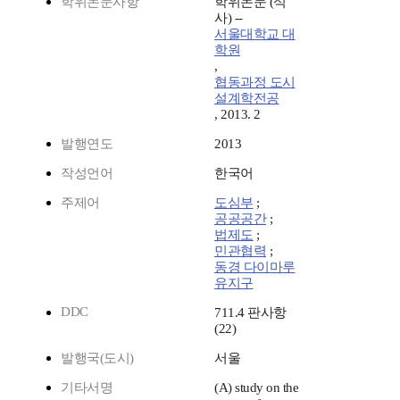
학위논문사항
학위논문 (석
사) --
서울대학교 대
학원
,
협동과정 도시
설계학전공
, 2013. 2
발행연도
2013
작성언어
한국어
주제어
도심부
;
공공공간
;
법제도
;
민관협력
;
동경 다이마루
유지구
DDC
711.4 판사항
(22)
발행국(도시)
서울
기타서명
(A) study on the