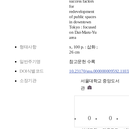
success factors
for
redevelopment
of public spaces
in downtown
Tokyo : focused
on Dai-Maru-Yu
area
형태사항
x, 100 p. : 삽화 ;
26 cm
일반주기명
참고문헌 수록
DOI식별코드
10.23170/snu.000000009592.1103
소장기관
서울대학교 중앙도서
관
0
0