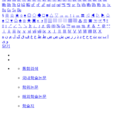
㎒
㎓
㎔
Ω
㏀
㏁
㎊
㎋
㎌
㏖
㏅
㎭
㎮
㎯
㏛
㎩
㎪
㎫
㎬
㏝
㏐
㏓
㏃
㏉
㏜
㏆
§
※
☆
★
○
●
◎
◇
◆
□
■
△
▽
→
←
↑
↓
↔
〓
◁
◀
▷
▶
♤
♠
♡
♥
♧
♣
⊙
◈
▣
◐
◑
▒
▤
▥
▨
▧
▦
▩
♨
☏
☎
☜
☞
¶
†
‡
↕
↗
↙
↖
↘
♭
♩
♪
♬
㉿
㈜
№
㏇
™
㏂
㏘
℡
＃
＆
＊
＠
ª
º
ⅰ
ⅱ
ⅲ
ⅳ
ⅴ
ⅵ
ⅶ
ⅷ
ⅸ
ⅹ
Ⅰ
Ⅱ
Ⅲ
Ⅳ
Ⅴ
Ⅵ
Ⅶ
Ⅷ
Ⅸ
Ⅹ
ا
ب
ت
ث
ج
ح
خ
د
ذ
ر
ز
س
ش
ص
ض
ط
ظ
ع
غ
ف
ق
ک
ل
م
ن
ه
و
ی
닫기
통합검색
국내학술논문
학위논문
해외학술논문
학술지