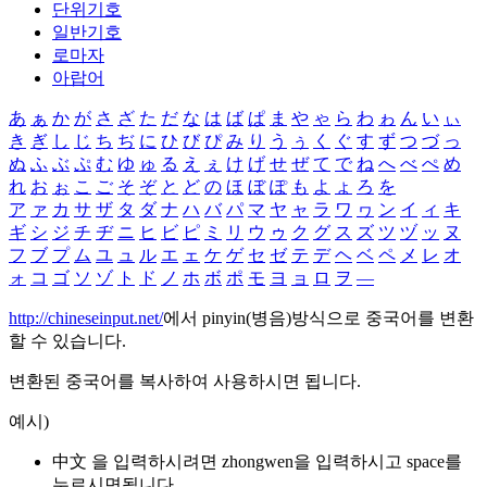
단위기호
일반기호
로마자
아랍어
あ
ぁ
か
が
さ
ざ
た
だ
な
は
ば
ぱ
ま
や
ゃ
ら
わ
ゎ
ん
い
ぃ
き
ぎ
し
じ
ち
ぢ
に
ひ
び
ぴ
み
り
う
ぅ
く
ぐ
す
ず
つ
づ
っ
ぬ
ふ
ぶ
ぷ
む
ゆ
ゅ
る
え
ぇ
け
げ
せ
ぜ
て
で
ね
へ
べ
ぺ
め
れ
お
ぉ
こ
ご
そ
ぞ
と
ど
の
ほ
ぼ
ぽ
も
よ
ょ
ろ
を
ア
ァ
カ
サ
ザ
タ
ダ
ナ
ハ
バ
パ
マ
ヤ
ャ
ラ
ワ
ヮ
ン
イ
ィ
キ
ギ
シ
ジ
チ
ヂ
ニ
ヒ
ビ
ピ
ミ
リ
ウ
ゥ
ク
グ
ス
ズ
ツ
ヅ
ッ
ヌ
フ
ブ
プ
ム
ユ
ュ
ル
エ
ェ
ケ
ゲ
セ
ゼ
テ
デ
ヘ
ベ
ペ
メ
レ
オ
ォ
コ
ゴ
ソ
ゾ
ト
ド
ノ
ホ
ボ
ポ
モ
ヨ
ョ
ロ
ヲ
―
http://chineseinput.net/
에서 pinyin(병음)방식으로 중국어를 변환
할 수 있습니다.
변환된 중국어를 복사하여 사용하시면 됩니다.
예시)
中文 을 입력하시려면
zhongwen
을 입력하시고 space를
누르시면됩니다.