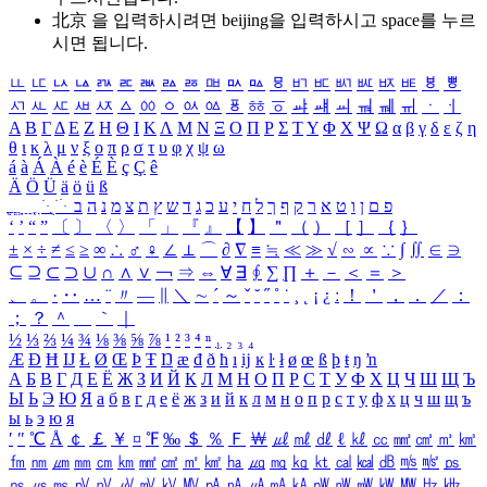
北京 을 입력하시려면
beijing
을 입력하시고 space를 누르
시면 됩니다.
ㅥ
ㅦ
ㅧ
ㅨ
ㅩ
ㅪ
ㅫ
ㅬ
ㅭ
ㅮ
ㅯ
ㅰ
ㅱ
ㅲ
ㅳ
ㅴ
ㅵ
ㅶ
ㅷ
ㅸ
ㅹ
ㅺ
ㅻ
ㅼ
ㅽ
ㅾ
ㅿ
ㆀ
ㆁ
ㆂ
ㆃ
ㆄ
ㆅ
ㆆ
ㆇ
ㆈ
ㆉ
ㆊ
ㆋ
ㆌ
ㆍ
ㆎ
Α
Β
Γ
Δ
Ε
Ζ
Η
Θ
Ι
Κ
Λ
Μ
Ν
Ξ
Ο
Π
Ρ
Σ
Τ
Υ
Φ
Χ
Ψ
Ω
α
β
γ
δ
ε
ζ
η
θ
ι
κ
λ
μ
ν
ξ
ο
π
ρ
σ
τ
υ
φ
χ
ψ
ω
á
à
Á
À
é
è
É
È
ç
Ç
ê
Ä
Ö
Ü
ä
ö
ü
ß
ְ
ֳ
ֲ
ֱ
ָ
ַ
ֵ
ֶ
ִ
ֹ
ּ
ֻ
ׂ
ׁ
ּ
ב
ה
נ
מ
צ
ת
ץ
ש
ד
ג
כ
ע
י
ח
ל
ך
ף
ק
ר
א
ט
ו
ן
ם
פ
‘
’
“
”
〔
〕
〈
〉
「
」
『
』
【
】
＂
（
）
［
］
｛
｝
±
×
÷
≠
≤
≥
∞
∴
♂
♀
∠
⊥
⌒
∂
∇
≡
≒
≪
≫
√
∽
∝
∵
∫
∬
∈
∋
⊆
⊇
⊂
⊃
∪
∩
∧
∨
￢
⇒
⇔
∀
∃
∮
∑
∏
＋
－
＜
＝
＞
、
。
·
‥
…
¨
〃
―
∥
＼
∼
´
～
ˇ
˘
˝
˚
˙
¸
˛
¡
¿
ː
！
＇
，
．
／
：
；
？
＾
＿
｀
｜
½
⅓
⅔
¼
¾
⅛
⅜
⅝
⅞
¹
²
³
⁴
ⁿ
₁
₂
₃
₄
Æ
Ð
Ħ
Ĳ
Ł
Ø
Œ
Þ
Ŧ
Ŋ
æ
đ
ð
ħ
ı
ĳ
ĸ
ŀ
ł
ø
œ
ß
þ
ŧ
ŋ
ŉ
А
Б
В
Г
Д
Е
Ё
Ж
З
И
Й
К
Л
М
Н
О
П
Р
С
Т
У
Ф
Х
Ц
Ч
Ш
Щ
Ъ
Ы
Ь
Э
Ю
Я
а
б
в
г
д
е
ё
ж
з
и
й
к
л
м
н
о
п
р
с
т
у
ф
х
ц
ч
ш
щ
ъ
ы
ь
э
ю
я
′
″
℃
Å
￠
￡
￥
¤
℉
‰
＄
％
Ｆ
￦
㎕
㎖
㎗
ℓ
㎘
㏄
㎣
㎤
㎥
㎦
㎙
㎚
㎛
㎜
㎝
㎞
㎟
㎠
㎡
㎢
㏊
㎍
㎎
㎏
㏏
㎈
㎉
㏈
㎧
㎨
㎰
㎱
㎲
㎳
㎴
㎵
㎶
㎷
㎸
㎹
㎀
㎁
㎂
㎃
㎄
㎺
㎻
㎽
㎾
㎿
㎐
㎑