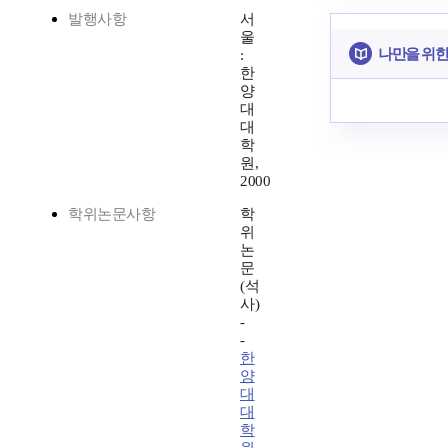
발행사항
서
울
나만을 위한
:
한
양
대
대
학
원,
2000
학위논문사항
학
위
논
문
(석
사)
-
-
한
양
대
대
학