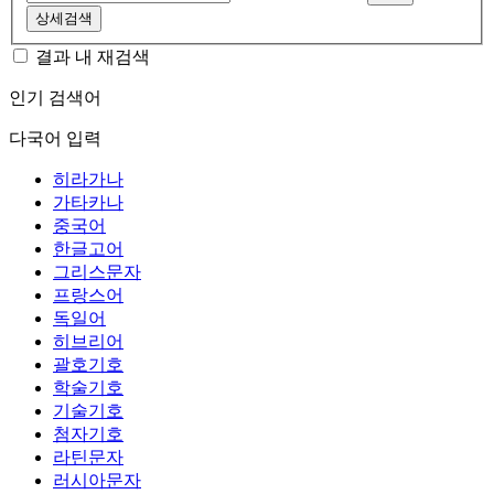
상세검색
결과 내 재검색
인기 검색어
다국어 입력
히라가나
가타카나
중국어
한글고어
그리스문자
프랑스어
독일어
히브리어
괄호기호
학술기호
기술기호
첨자기호
라틴문자
러시아문자