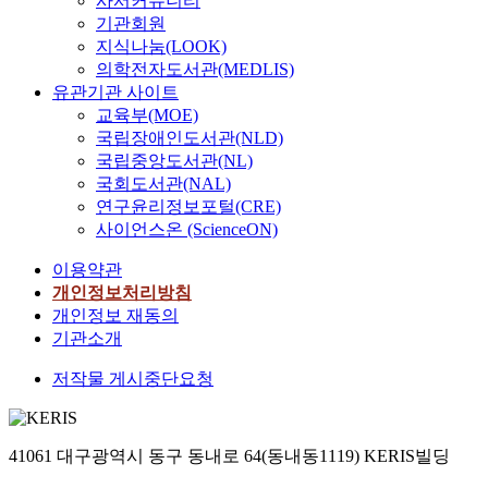
사서커뮤니티
기관회원
지식나눔(LOOK)
의학전자도서관(MEDLIS)
유관기관 사이트
교육부(MOE)
국립장애인도서관(NLD)
국립중앙도서관(NL)
국회도서관(NAL)
연구윤리정보포털(CRE)
사이언스온 (ScienceON)
이용약관
개인정보처리방침
개인정보 재동의
기관소개
저작물 게시중단요청
41061 대구광역시 동구 동내로 64(동내동1119) KERIS빌딩