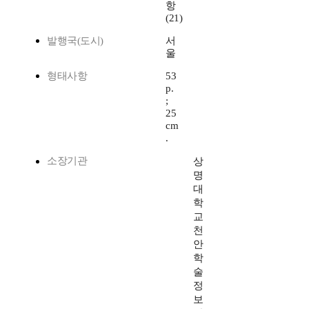
항
(21)
발행국(도시)
서
울
형태사항
53
p.
;
25
cm
.
소장기관
상
명
대
학
교
천
안
학
술
정
보