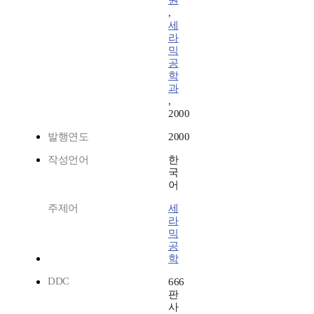
원
,
세
라
믹
공
학
과
,
2000
발행연도
2000
작성언어
한
국
어
주제어
세
라
믹
공
학
DDC
666
판
사