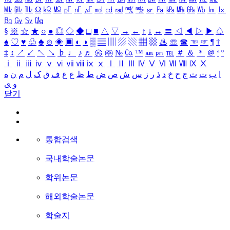
㎒
㎓
㎔
Ω
㏀
㏁
㎊
㎋
㎌
㏖
㏅
㎭
㎮
㎯
㏛
㎩
㎪
㎫
㎬
㏝
㏐
㏓
㏃
㏉
㏜
㏆
§
※
☆
★
○
●
◎
◇
◆
□
■
△
▽
→
←
↑
↓
↔
〓
◁
◀
▷
▶
♤
♠
♡
♥
♧
♣
⊙
◈
▣
◐
◑
▒
▤
▥
▨
▧
▦
▩
♨
☏
☎
☜
☞
¶
†
‡
↕
↗
↙
↖
↘
♭
♩
♪
♬
㉿
㈜
№
㏇
™
㏂
㏘
℡
＃
＆
＊
＠
ª
º
ⅰ
ⅱ
ⅲ
ⅳ
ⅴ
ⅵ
ⅶ
ⅷ
ⅸ
ⅹ
Ⅰ
Ⅱ
Ⅲ
Ⅳ
Ⅴ
Ⅵ
Ⅶ
Ⅷ
Ⅸ
Ⅹ
ا
ب
ت
ث
ج
ح
خ
د
ذ
ر
ز
س
ش
ص
ض
ط
ظ
ع
غ
ف
ق
ک
ل
م
ن
ه
و
ی
닫기
통합검색
국내학술논문
학위논문
해외학술논문
학술지