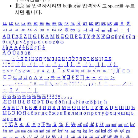
北京 을 입력하시려면
beijing
을 입력하시고 space를 누르
시면 됩니다.
ㅥ
ㅦ
ㅧ
ㅨ
ㅩ
ㅪ
ㅫ
ㅬ
ㅭ
ㅮ
ㅯ
ㅰ
ㅱ
ㅲ
ㅳ
ㅴ
ㅵ
ㅶ
ㅷ
ㅸ
ㅹ
ㅺ
ㅻ
ㅼ
ㅽ
ㅾ
ㅿ
ㆀ
ㆁ
ㆂ
ㆃ
ㆄ
ㆅ
ㆆ
ㆇ
ㆈ
ㆉ
ㆊ
ㆋ
ㆌ
ㆍ
ㆎ
Α
Β
Γ
Δ
Ε
Ζ
Η
Θ
Ι
Κ
Λ
Μ
Ν
Ξ
Ο
Π
Ρ
Σ
Τ
Υ
Φ
Χ
Ψ
Ω
α
β
γ
δ
ε
ζ
η
θ
ι
κ
λ
μ
ν
ξ
ο
π
ρ
σ
τ
υ
φ
χ
ψ
ω
á
à
Á
À
é
è
É
È
ç
Ç
ê
Ä
Ö
Ü
ä
ö
ü
ß
ְ
ֳ
ֲ
ֱ
ָ
ַ
ֵ
ֶ
ִ
ֹ
ּ
ֻ
ׂ
ׁ
ּ
ב
ה
נ
מ
צ
ת
ץ
ש
ד
ג
כ
ע
י
ח
ל
ך
ף
ק
ר
א
ט
ו
ן
ם
פ
‘
’
“
”
〔
〕
〈
〉
「
」
『
』
【
】
＂
（
）
［
］
｛
｝
±
×
÷
≠
≤
≥
∞
∴
♂
♀
∠
⊥
⌒
∂
∇
≡
≒
≪
≫
√
∽
∝
∵
∫
∬
∈
∋
⊆
⊇
⊂
⊃
∪
∩
∧
∨
￢
⇒
⇔
∀
∃
∮
∑
∏
＋
－
＜
＝
＞
、
。
·
‥
…
¨
〃
―
∥
＼
∼
´
～
ˇ
˘
˝
˚
˙
¸
˛
¡
¿
ː
！
＇
，
．
／
：
；
？
＾
＿
｀
｜
½
⅓
⅔
¼
¾
⅛
⅜
⅝
⅞
¹
²
³
⁴
ⁿ
₁
₂
₃
₄
Æ
Ð
Ħ
Ĳ
Ł
Ø
Œ
Þ
Ŧ
Ŋ
æ
đ
ð
ħ
ı
ĳ
ĸ
ŀ
ł
ø
œ
ß
þ
ŧ
ŋ
ŉ
А
Б
В
Г
Д
Е
Ё
Ж
З
И
Й
К
Л
М
Н
О
П
Р
С
Т
У
Ф
Х
Ц
Ч
Ш
Щ
Ъ
Ы
Ь
Э
Ю
Я
а
б
в
г
д
е
ё
ж
з
и
й
к
л
м
н
о
п
р
с
т
у
ф
х
ц
ч
ш
щ
ъ
ы
ь
э
ю
я
′
″
℃
Å
￠
￡
￥
¤
℉
‰
＄
％
Ｆ
￦
㎕
㎖
㎗
ℓ
㎘
㏄
㎣
㎤
㎥
㎦
㎙
㎚
㎛
㎜
㎝
㎞
㎟
㎠
㎡
㎢
㏊
㎍
㎎
㎏
㏏
㎈
㎉
㏈
㎧
㎨
㎰
㎱
㎲
㎳
㎴
㎵
㎶
㎷
㎸
㎹
㎀
㎁
㎂
㎃
㎄
㎺
㎻
㎽
㎾
㎿
㎐
㎑