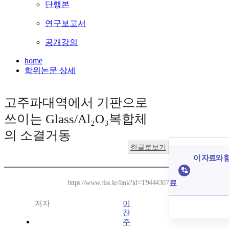
단행본
연구보고서
공개강의
home
학위논문 상세
고주파대역에서 기판으로
쓰이는 Glass/Al₂O₃복합체
의 소결거동
한글로보기
이 자료와 함
료
https://www.riss.kr/link?id=T9444307
저자
이
찬
주