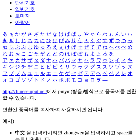
단위기호
일반기호
로마자
아랍어
あ
ぁ
か
が
さ
ざ
た
だ
な
は
ば
ぱ
ま
や
ゃ
ら
わ
ゎ
ん
い
ぃ
き
ぎ
し
じ
ち
ぢ
に
ひ
び
ぴ
み
り
う
ぅ
く
ぐ
す
ず
つ
づ
っ
ぬ
ふ
ぶ
ぷ
む
ゆ
ゅ
る
え
ぇ
け
げ
せ
ぜ
て
で
ね
へ
べ
ぺ
め
れ
お
ぉ
こ
ご
そ
ぞ
と
ど
の
ほ
ぼ
ぽ
も
よ
ょ
ろ
を
ア
ァ
カ
サ
ザ
タ
ダ
ナ
ハ
バ
パ
マ
ヤ
ャ
ラ
ワ
ヮ
ン
イ
ィ
キ
ギ
シ
ジ
チ
ヂ
ニ
ヒ
ビ
ピ
ミ
リ
ウ
ゥ
ク
グ
ス
ズ
ツ
ヅ
ッ
ヌ
フ
ブ
プ
ム
ユ
ュ
ル
エ
ェ
ケ
ゲ
セ
ゼ
テ
デ
ヘ
ベ
ペ
メ
レ
オ
ォ
コ
ゴ
ソ
ゾ
ト
ド
ノ
ホ
ボ
ポ
モ
ヨ
ョ
ロ
ヲ
―
http://chineseinput.net/
에서 pinyin(병음)방식으로 중국어를 변환
할 수 있습니다.
변환된 중국어를 복사하여 사용하시면 됩니다.
예시)
中文 을 입력하시려면
zhongwen
을 입력하시고 space를
누르시면됩니다.