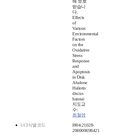
해 보호
받습니
다.
Effects
of
Various
Environmental
Factors
on the
Oxidative
Stress
Response
and
Apoptosis
in Disk
Abalone
Haliotis
discus
hannai
지도교
수:
최철영
UCI식별코드
I804:21028-
200000698421