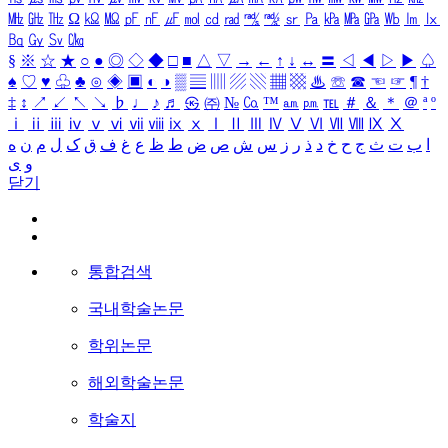
㎒
㎓
㎔
Ω
㏀
㏁
㎊
㎋
㎌
㏖
㏅
㎭
㎮
㎯
㏛
㎩
㎪
㎫
㎬
㏝
㏐
㏓
㏃
㏉
㏜
㏆
§
※
☆
★
○
●
◎
◇
◆
□
■
△
▽
→
←
↑
↓
↔
〓
◁
◀
▷
▶
♤
♠
♡
♥
♧
♣
⊙
◈
▣
◐
◑
▒
▤
▥
▨
▧
▦
▩
♨
☏
☎
☜
☞
¶
†
‡
↕
↗
↙
↖
↘
♭
♩
♪
♬
㉿
㈜
№
㏇
™
㏂
㏘
℡
＃
＆
＊
＠
ª
º
ⅰ
ⅱ
ⅲ
ⅳ
ⅴ
ⅵ
ⅶ
ⅷ
ⅸ
ⅹ
Ⅰ
Ⅱ
Ⅲ
Ⅳ
Ⅴ
Ⅵ
Ⅶ
Ⅷ
Ⅸ
Ⅹ
ا
ب
ت
ث
ج
ح
خ
د
ذ
ر
ز
س
ش
ص
ض
ط
ظ
ع
غ
ف
ق
ک
ل
م
ن
ه
و
ی
닫기
통합검색
국내학술논문
학위논문
해외학술논문
학술지