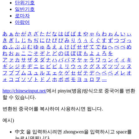
단위기호
일반기호
로마자
아랍어
あ
ぁ
か
が
さ
ざ
た
だ
な
は
ば
ぱ
ま
や
ゃ
ら
わ
ゎ
ん
い
ぃ
き
ぎ
し
じ
ち
ぢ
に
ひ
び
ぴ
み
り
う
ぅ
く
ぐ
す
ず
つ
づ
っ
ぬ
ふ
ぶ
ぷ
む
ゆ
ゅ
る
え
ぇ
け
げ
せ
ぜ
て
で
ね
へ
べ
ぺ
め
れ
お
ぉ
こ
ご
そ
ぞ
と
ど
の
ほ
ぼ
ぽ
も
よ
ょ
ろ
を
ア
ァ
カ
サ
ザ
タ
ダ
ナ
ハ
バ
パ
マ
ヤ
ャ
ラ
ワ
ヮ
ン
イ
ィ
キ
ギ
シ
ジ
チ
ヂ
ニ
ヒ
ビ
ピ
ミ
リ
ウ
ゥ
ク
グ
ス
ズ
ツ
ヅ
ッ
ヌ
フ
ブ
プ
ム
ユ
ュ
ル
エ
ェ
ケ
ゲ
セ
ゼ
テ
デ
ヘ
ベ
ペ
メ
レ
オ
ォ
コ
ゴ
ソ
ゾ
ト
ド
ノ
ホ
ボ
ポ
モ
ヨ
ョ
ロ
ヲ
―
http://chineseinput.net/
에서 pinyin(병음)방식으로 중국어를 변환
할 수 있습니다.
변환된 중국어를 복사하여 사용하시면 됩니다.
예시)
中文 을 입력하시려면
zhongwen
을 입력하시고 space를
누르시면됩니다.