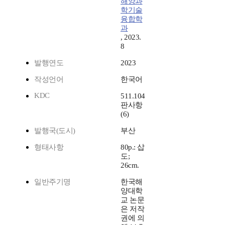
해양과
학기술
융합학
과
, 2023.
8
발행연도
2023
작성언어
한국어
KDC
511.104
판사항
(6)
발행국(도시)
부산
형태사항
80p.: 삽
도;
26cm.
일반주기명
한국해
양대학
교 논문
은 저작
권에 의