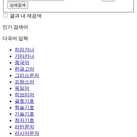
상세검색
결과 내 재검색
인기 검색어
다국어 입력
히라가나
가타카나
중국어
한글고어
그리스문자
프랑스어
독일어
히브리어
괄호기호
학술기호
기술기호
첨자기호
라틴문자
러시아문자