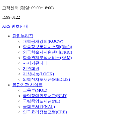
고객센터 (평일: 09:00~18:00)
1599-3122
ARS 번호안내
관련누리집
대학공개강의(KOCW)
학술정보통계시스템(Rinfo)
외국학술지지원센터(FRIC)
학술관계분석서비스(SAM)
사서커뮤니티
기관회원
지식나눔(LOOK)
의학전자도서관(MEDLIS)
유관기관 사이트
교육부(MOE)
국립장애인도서관(NLD)
국립중앙도서관(NL)
국회도서관(NAL)
연구윤리정보포털(CRE)