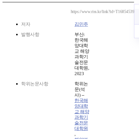
https://www.riss.kr/link?id=T16854539
저자
김민주
발행사항
부산:
한국해
양대학
교 해양
과학기
술전문
대학원,
2023
학위논문사항
학위논
문(석
사) --
한국해
양대학
교 해양
과학기
술전문
대학원
,