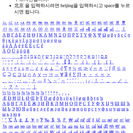
北京 을 입력하시려면
beijing
을 입력하시고 space를 누르
시면 됩니다.
ㅥ
ㅦ
ㅧ
ㅨ
ㅩ
ㅪ
ㅫ
ㅬ
ㅭ
ㅮ
ㅯ
ㅰ
ㅱ
ㅲ
ㅳ
ㅴ
ㅵ
ㅶ
ㅷ
ㅸ
ㅹ
ㅺ
ㅻ
ㅼ
ㅽ
ㅾ
ㅿ
ㆀ
ㆁ
ㆂ
ㆃ
ㆄ
ㆅ
ㆆ
ㆇ
ㆈ
ㆉ
ㆊ
ㆋ
ㆌ
ㆍ
ㆎ
Α
Β
Γ
Δ
Ε
Ζ
Η
Θ
Ι
Κ
Λ
Μ
Ν
Ξ
Ο
Π
Ρ
Σ
Τ
Υ
Φ
Χ
Ψ
Ω
α
β
γ
δ
ε
ζ
η
θ
ι
κ
λ
μ
ν
ξ
ο
π
ρ
σ
τ
υ
φ
χ
ψ
ω
á
à
Á
À
é
è
É
È
ç
Ç
ê
Ä
Ö
Ü
ä
ö
ü
ß
ְ
ֳ
ֲ
ֱ
ָ
ַ
ֵ
ֶ
ִ
ֹ
ּ
ֻ
ׂ
ׁ
ּ
ב
ה
נ
מ
צ
ת
ץ
ש
ד
ג
כ
ע
י
ח
ל
ך
ף
ק
ר
א
ט
ו
ן
ם
פ
‘
’
“
”
〔
〕
〈
〉
「
」
『
』
【
】
＂
（
）
［
］
｛
｝
±
×
÷
≠
≤
≥
∞
∴
♂
♀
∠
⊥
⌒
∂
∇
≡
≒
≪
≫
√
∽
∝
∵
∫
∬
∈
∋
⊆
⊇
⊂
⊃
∪
∩
∧
∨
￢
⇒
⇔
∀
∃
∮
∑
∏
＋
－
＜
＝
＞
、
。
·
‥
…
¨
〃
―
∥
＼
∼
´
～
ˇ
˘
˝
˚
˙
¸
˛
¡
¿
ː
！
＇
，
．
／
：
；
？
＾
＿
｀
｜
½
⅓
⅔
¼
¾
⅛
⅜
⅝
⅞
¹
²
³
⁴
ⁿ
₁
₂
₃
₄
Æ
Ð
Ħ
Ĳ
Ł
Ø
Œ
Þ
Ŧ
Ŋ
æ
đ
ð
ħ
ı
ĳ
ĸ
ŀ
ł
ø
œ
ß
þ
ŧ
ŋ
ŉ
А
Б
В
Г
Д
Е
Ё
Ж
З
И
Й
К
Л
М
Н
О
П
Р
С
Т
У
Ф
Х
Ц
Ч
Ш
Щ
Ъ
Ы
Ь
Э
Ю
Я
а
б
в
г
д
е
ё
ж
з
и
й
к
л
м
н
о
п
р
с
т
у
ф
х
ц
ч
ш
щ
ъ
ы
ь
э
ю
я
′
″
℃
Å
￠
￡
￥
¤
℉
‰
＄
％
Ｆ
￦
㎕
㎖
㎗
ℓ
㎘
㏄
㎣
㎤
㎥
㎦
㎙
㎚
㎛
㎜
㎝
㎞
㎟
㎠
㎡
㎢
㏊
㎍
㎎
㎏
㏏
㎈
㎉
㏈
㎧
㎨
㎰
㎱
㎲
㎳
㎴
㎵
㎶
㎷
㎸
㎹
㎀
㎁
㎂
㎃
㎄
㎺
㎻
㎽
㎾
㎿
㎐
㎑