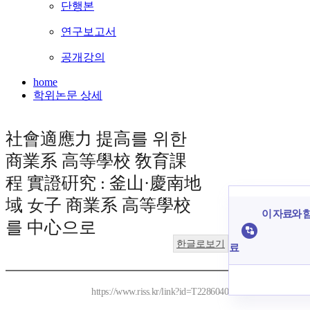
단행본
연구보고서
공개강의
home
학위논문 상세
社會適應力 提高를 위한
商業系 高等學校 敎育課
程 實證硏究 : 釜山·慶南地
域 女子 商業系 高等學校
이 자료와 함
를 中心으로
한글로보기
료
https://www.riss.kr/link?id=T2286040