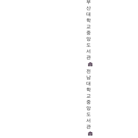
부
산
대
학
교
중
앙
도
서
관
전
남
대
학
교
중
앙
도
서
관