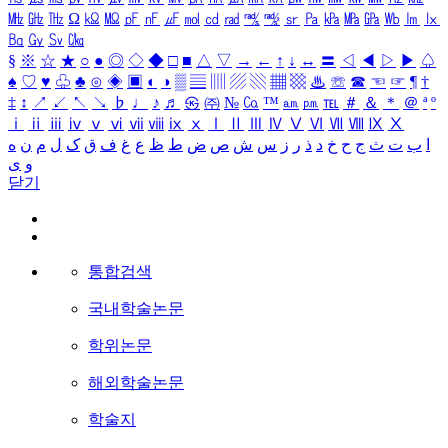
㎒
㎓
㎔
Ω
㏀
㏁
㎊
㎋
㎌
㏖
㏅
㎭
㎮
㎯
㏛
㎩
㎪
㎫
㎬
㏝
㏐
㏓
㏃
㏉
㏜
㏆
§
※
☆
★
○
●
◎
◇
◆
□
■
△
▽
→
←
↑
↓
↔
〓
◁
◀
▷
▶
♤
♠
♡
♥
♧
♣
⊙
◈
▣
◐
◑
▒
▤
▥
▨
▧
▦
▩
♨
☏
☎
☜
☞
¶
†
‡
↕
↗
↙
↖
↘
♭
♩
♪
♬
㉿
㈜
№
㏇
™
㏂
㏘
℡
＃
＆
＊
＠
ª
º
ⅰ
ⅱ
ⅲ
ⅳ
ⅴ
ⅵ
ⅶ
ⅷ
ⅸ
ⅹ
Ⅰ
Ⅱ
Ⅲ
Ⅳ
Ⅴ
Ⅵ
Ⅶ
Ⅷ
Ⅸ
Ⅹ
ا
ب
ت
ث
ج
ح
خ
د
ذ
ر
ز
س
ش
ص
ض
ط
ظ
ع
غ
ف
ق
ک
ل
م
ن
ه
و
ی
닫기
통합검색
국내학술논문
학위논문
해외학술논문
학술지