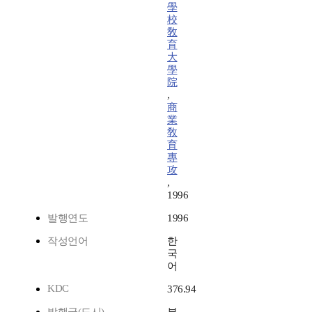
學
校
敎
育
大
學
院
,
商
業
敎
育
專
攻
,
1996
발행연도
1996
작성언어
한
국
어
KDC
376.94