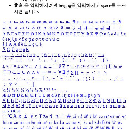
北京 을 입력하시려면
beijing
을 입력하시고 space를 누르
시면 됩니다.
ㅥ
ㅦ
ㅧ
ㅨ
ㅩ
ㅪ
ㅫ
ㅬ
ㅭ
ㅮ
ㅯ
ㅰ
ㅱ
ㅲ
ㅳ
ㅴ
ㅵ
ㅶ
ㅷ
ㅸ
ㅹ
ㅺ
ㅻ
ㅼ
ㅽ
ㅾ
ㅿ
ㆀ
ㆁ
ㆂ
ㆃ
ㆄ
ㆅ
ㆆ
ㆇ
ㆈ
ㆉ
ㆊ
ㆋ
ㆌ
ㆍ
ㆎ
Α
Β
Γ
Δ
Ε
Ζ
Η
Θ
Ι
Κ
Λ
Μ
Ν
Ξ
Ο
Π
Ρ
Σ
Τ
Υ
Φ
Χ
Ψ
Ω
α
β
γ
δ
ε
ζ
η
θ
ι
κ
λ
μ
ν
ξ
ο
π
ρ
σ
τ
υ
φ
χ
ψ
ω
á
à
Á
À
é
è
É
È
ç
Ç
ê
Ä
Ö
Ü
ä
ö
ü
ß
ְ
ֳ
ֲ
ֱ
ָ
ַ
ֵ
ֶ
ִ
ֹ
ּ
ֻ
ׂ
ׁ
ּ
ב
ה
נ
מ
צ
ת
ץ
ש
ד
ג
כ
ע
י
ח
ל
ך
ף
ק
ר
א
ט
ו
ן
ם
פ
‘
’
“
”
〔
〕
〈
〉
「
」
『
』
【
】
＂
（
）
［
］
｛
｝
±
×
÷
≠
≤
≥
∞
∴
♂
♀
∠
⊥
⌒
∂
∇
≡
≒
≪
≫
√
∽
∝
∵
∫
∬
∈
∋
⊆
⊇
⊂
⊃
∪
∩
∧
∨
￢
⇒
⇔
∀
∃
∮
∑
∏
＋
－
＜
＝
＞
、
。
·
‥
…
¨
〃
―
∥
＼
∼
´
～
ˇ
˘
˝
˚
˙
¸
˛
¡
¿
ː
！
＇
，
．
／
：
；
？
＾
＿
｀
｜
½
⅓
⅔
¼
¾
⅛
⅜
⅝
⅞
¹
²
³
⁴
ⁿ
₁
₂
₃
₄
Æ
Ð
Ħ
Ĳ
Ł
Ø
Œ
Þ
Ŧ
Ŋ
æ
đ
ð
ħ
ı
ĳ
ĸ
ŀ
ł
ø
œ
ß
þ
ŧ
ŋ
ŉ
А
Б
В
Г
Д
Е
Ё
Ж
З
И
Й
К
Л
М
Н
О
П
Р
С
Т
У
Ф
Х
Ц
Ч
Ш
Щ
Ъ
Ы
Ь
Э
Ю
Я
а
б
в
г
д
е
ё
ж
з
и
й
к
л
м
н
о
п
р
с
т
у
ф
х
ц
ч
ш
щ
ъ
ы
ь
э
ю
я
′
″
℃
Å
￠
￡
￥
¤
℉
‰
＄
％
Ｆ
￦
㎕
㎖
㎗
ℓ
㎘
㏄
㎣
㎤
㎥
㎦
㎙
㎚
㎛
㎜
㎝
㎞
㎟
㎠
㎡
㎢
㏊
㎍
㎎
㎏
㏏
㎈
㎉
㏈
㎧
㎨
㎰
㎱
㎲
㎳
㎴
㎵
㎶
㎷
㎸
㎹
㎀
㎁
㎂
㎃
㎄
㎺
㎻
㎽
㎾
㎿
㎐
㎑