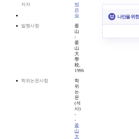
저자
박
은
숙
나만을 위한
발행사항
釜
山
:
釜
山
大
學
校,
1996
학위논문사항
학
위
논
문
(석
사)
-
-
釜
山
大