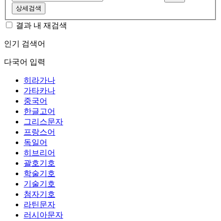
상세검색
결과 내 재검색
인기 검색어
다국어 입력
히라가나
가타카나
중국어
한글고어
그리스문자
프랑스어
독일어
히브리어
괄호기호
학술기호
기술기호
첨자기호
라틴문자
러시아문자