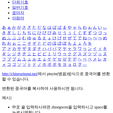
단위기호
일반기호
로마자
아랍어
あ
ぁ
か
が
さ
ざ
た
だ
な
は
ば
ぱ
ま
や
ゃ
ら
わ
ゎ
ん
い
ぃ
き
ぎ
し
じ
ち
ぢ
に
ひ
び
ぴ
み
り
う
ぅ
く
ぐ
す
ず
つ
づ
っ
ぬ
ふ
ぶ
ぷ
む
ゆ
ゅ
る
え
ぇ
け
げ
せ
ぜ
て
で
ね
へ
べ
ぺ
め
れ
お
ぉ
こ
ご
そ
ぞ
と
ど
の
ほ
ぼ
ぽ
も
よ
ょ
ろ
を
ア
ァ
カ
サ
ザ
タ
ダ
ナ
ハ
バ
パ
マ
ヤ
ャ
ラ
ワ
ヮ
ン
イ
ィ
キ
ギ
シ
ジ
チ
ヂ
ニ
ヒ
ビ
ピ
ミ
リ
ウ
ゥ
ク
グ
ス
ズ
ツ
ヅ
ッ
ヌ
フ
ブ
プ
ム
ユ
ュ
ル
エ
ェ
ケ
ゲ
セ
ゼ
テ
デ
ヘ
ベ
ペ
メ
レ
オ
ォ
コ
ゴ
ソ
ゾ
ト
ド
ノ
ホ
ボ
ポ
モ
ヨ
ョ
ロ
ヲ
―
http://chineseinput.net/
에서 pinyin(병음)방식으로 중국어를 변환
할 수 있습니다.
변환된 중국어를 복사하여 사용하시면 됩니다.
예시)
中文 을 입력하시려면
zhongwen
을 입력하시고 space를
누르시면됩니다.