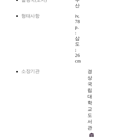
발행국(도시)
부
산
형태사항
iv,
78
p.
:
삽
도
;
26
cm
소장기관
경
상
국
립
대
학
교
도
서
관