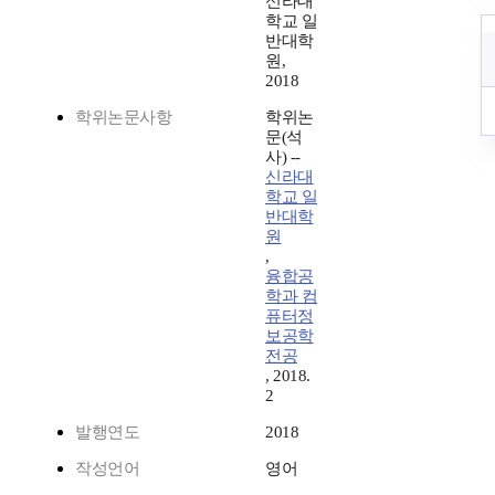
신라대
학교 일
반대학
원,
2018
학위논문사항
학위논
문(석
사) --
신라대
학교 일
반대학
원
,
융합공
학과 컴
퓨터정
보공학
전공
, 2018.
2
발행연도
2018
작성언어
영어