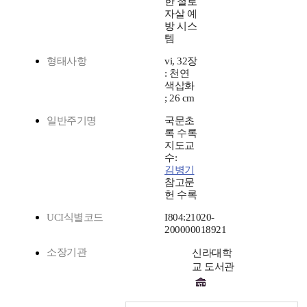
한 철로
자살 예
방 시스
템
형태사항
vi, 32장
: 천연
색삽화
; 26 cm
일반주기명
국문초
록 수록
지도교
수:
김병기
참고문
헌 수록
UCI식별코드
I804:21020-
200000018921
소장기관
신라대학
교 도서관