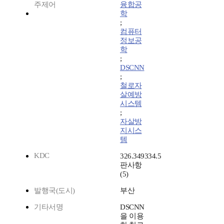
주제어
융합공
학
;
컴퓨터
정보공
학
;
DSCNN
;
철로자
살예방
시스템
;
자살방
지시스
템
KDC
326.349334.5
판사항
(5)
발행국(도시)
부산
기타서명
DSCNN
을 이용