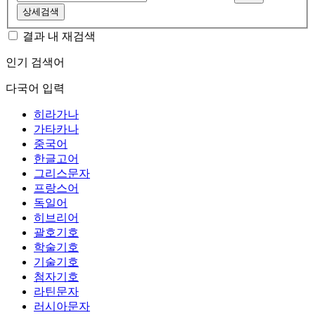
상세검색
결과 내 재검색
인기 검색어
다국어 입력
히라가나
가타카나
중국어
한글고어
그리스문자
프랑스어
독일어
히브리어
괄호기호
학술기호
기술기호
첨자기호
라틴문자
러시아문자