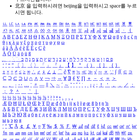
北京 을 입력하시려면
beijing
을 입력하시고 space를 누르
시면 됩니다.
ㅥ
ㅦ
ㅧ
ㅨ
ㅩ
ㅪ
ㅫ
ㅬ
ㅭ
ㅮ
ㅯ
ㅰ
ㅱ
ㅲ
ㅳ
ㅴ
ㅵ
ㅶ
ㅷ
ㅸ
ㅹ
ㅺ
ㅻ
ㅼ
ㅽ
ㅾ
ㅿ
ㆀ
ㆁ
ㆂ
ㆃ
ㆄ
ㆅ
ㆆ
ㆇ
ㆈ
ㆉ
ㆊ
ㆋ
ㆌ
ㆍ
ㆎ
Α
Β
Γ
Δ
Ε
Ζ
Η
Θ
Ι
Κ
Λ
Μ
Ν
Ξ
Ο
Π
Ρ
Σ
Τ
Υ
Φ
Χ
Ψ
Ω
α
β
γ
δ
ε
ζ
η
θ
ι
κ
λ
μ
ν
ξ
ο
π
ρ
σ
τ
υ
φ
χ
ψ
ω
á
à
Á
À
é
è
É
È
ç
Ç
ê
Ä
Ö
Ü
ä
ö
ü
ß
ְ
ֳ
ֲ
ֱ
ָ
ַ
ֵ
ֶ
ִ
ֹ
ּ
ֻ
ׂ
ׁ
ּ
ב
ה
נ
מ
צ
ת
ץ
ש
ד
ג
כ
ע
י
ח
ל
ך
ף
ק
ר
א
ט
ו
ן
ם
פ
‘
’
“
”
〔
〕
〈
〉
「
」
『
』
【
】
＂
（
）
［
］
｛
｝
±
×
÷
≠
≤
≥
∞
∴
♂
♀
∠
⊥
⌒
∂
∇
≡
≒
≪
≫
√
∽
∝
∵
∫
∬
∈
∋
⊆
⊇
⊂
⊃
∪
∩
∧
∨
￢
⇒
⇔
∀
∃
∮
∑
∏
＋
－
＜
＝
＞
、
。
·
‥
…
¨
〃
―
∥
＼
∼
´
～
ˇ
˘
˝
˚
˙
¸
˛
¡
¿
ː
！
＇
，
．
／
：
；
？
＾
＿
｀
｜
½
⅓
⅔
¼
¾
⅛
⅜
⅝
⅞
¹
²
³
⁴
ⁿ
₁
₂
₃
₄
Æ
Ð
Ħ
Ĳ
Ł
Ø
Œ
Þ
Ŧ
Ŋ
æ
đ
ð
ħ
ı
ĳ
ĸ
ŀ
ł
ø
œ
ß
þ
ŧ
ŋ
ŉ
А
Б
В
Г
Д
Е
Ё
Ж
З
И
Й
К
Л
М
Н
О
П
Р
С
Т
У
Ф
Х
Ц
Ч
Ш
Щ
Ъ
Ы
Ь
Э
Ю
Я
а
б
в
г
д
е
ё
ж
з
и
й
к
л
м
н
о
п
р
с
т
у
ф
х
ц
ч
ш
щ
ъ
ы
ь
э
ю
я
′
″
℃
Å
￠
￡
￥
¤
℉
‰
＄
％
Ｆ
￦
㎕
㎖
㎗
ℓ
㎘
㏄
㎣
㎤
㎥
㎦
㎙
㎚
㎛
㎜
㎝
㎞
㎟
㎠
㎡
㎢
㏊
㎍
㎎
㎏
㏏
㎈
㎉
㏈
㎧
㎨
㎰
㎱
㎲
㎳
㎴
㎵
㎶
㎷
㎸
㎹
㎀
㎁
㎂
㎃
㎄
㎺
㎻
㎽
㎾
㎿
㎐
㎑