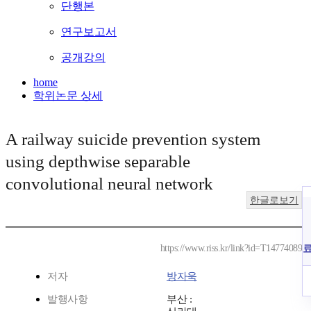
단행본
연구보고서
공개강의
home
학위논문 상세
A railway suicide prevention system
using depthwise separable
convolutional neural network
한글로보기
https://www.riss.kr/link?id=T14774089
저자
방자욱
발행사항
부산 :