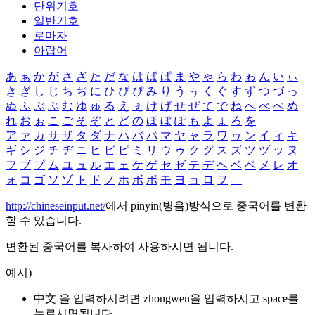
단위기호
일반기호
로마자
아랍어
あ
ぁ
か
が
さ
ざ
た
だ
な
は
ば
ぱ
ま
や
ゃ
ら
わ
ゎ
ん
い
ぃ
き
ぎ
し
じ
ち
ぢ
に
ひ
び
ぴ
み
り
う
ぅ
く
ぐ
す
ず
つ
づ
っ
ぬ
ふ
ぶ
ぷ
む
ゆ
ゅ
る
え
ぇ
け
げ
せ
ぜ
て
で
ね
へ
べ
ぺ
め
れ
お
ぉ
こ
ご
そ
ぞ
と
ど
の
ほ
ぼ
ぽ
も
よ
ょ
ろ
を
ア
ァ
カ
サ
ザ
タ
ダ
ナ
ハ
バ
パ
マ
ヤ
ャ
ラ
ワ
ヮ
ン
イ
ィ
キ
ギ
シ
ジ
チ
ヂ
ニ
ヒ
ビ
ピ
ミ
リ
ウ
ゥ
ク
グ
ス
ズ
ツ
ヅ
ッ
ヌ
フ
ブ
プ
ム
ユ
ュ
ル
エ
ェ
ケ
ゲ
セ
ゼ
テ
デ
ヘ
ベ
ペ
メ
レ
オ
ォ
コ
ゴ
ソ
ゾ
ト
ド
ノ
ホ
ボ
ポ
モ
ヨ
ョ
ロ
ヲ
―
http://chineseinput.net/
에서 pinyin(병음)방식으로 중국어를 변환
할 수 있습니다.
변환된 중국어를 복사하여 사용하시면 됩니다.
예시)
中文 을 입력하시려면
zhongwen
을 입력하시고 space를
누르시면됩니다.