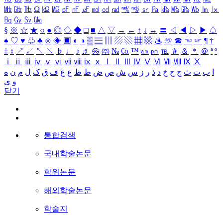
㎒
㎓
㎔
Ω
㏀
㏁
㎊
㎋
㎌
㏖
㏅
㎭
㎮
㎯
㏛
㎩
㎪
㎫
㎬
㏝
㏐
㏓
㏃
㏉
㏜
㏆
§
※
☆
★
○
●
◎
◇
◆
□
■
△
▽
→
←
↑
↓
↔
〓
◁
◀
▷
▶
♤
♠
♡
♥
♧
♣
⊙
◈
▣
◐
◑
▒
▤
▥
▨
▧
▦
▩
♨
☏
☎
☜
☞
¶
†
‡
↕
↗
↙
↖
↘
♭
♩
♪
♬
㉿
㈜
№
㏇
™
㏂
㏘
℡
＃
＆
＊
＠
ª
º
ⅰ
ⅱ
ⅲ
ⅳ
ⅴ
ⅵ
ⅶ
ⅷ
ⅸ
ⅹ
Ⅰ
Ⅱ
Ⅲ
Ⅳ
Ⅴ
Ⅵ
Ⅶ
Ⅷ
Ⅸ
Ⅹ
ا
ب
ت
ث
ج
ح
خ
د
ذ
ر
ز
س
ش
ص
ض
ط
ظ
ع
غ
ف
ق
ک
ل
م
ن
ه
و
ی
닫기
통합검색
국내학술논문
학위논문
해외학술논문
학술지