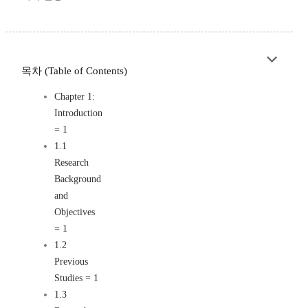
목차 (Table of Contents)
Chapter 1:
Introduction
= 1
1.1
Research
Background
and
Objectives
= 1
1.2
Previous
Studies = 1
1.3