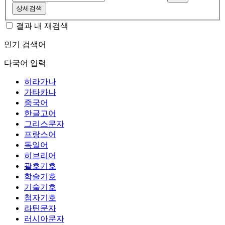
상세검색
결과 내 재검색
인기 검색어
다국어 입력
히라가나
가타카나
중국어
한글고어
그리스문자
프랑스어
독일어
히브리어
괄호기호
학술기호
기술기호
첨자기호
라틴문자
러시아문자