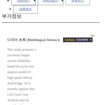
내보내기
내책장담기
공유하기
오류접수
부가정보
다국어 초록 (Multilingual Abstract)
This study proposes a
corrosion fatigue
system reliability-
based life cycle cost
analysis model of
high-speed railway
steel bridge. As it
recently appears that
Life Cycle Cost
Analysis may be