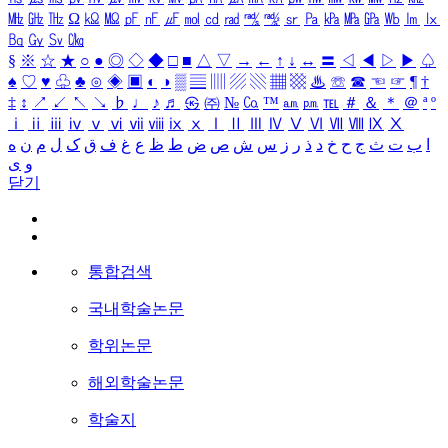
㎒
㎓
㎔
Ω
㏀
㏁
㎊
㎋
㎌
㏖
㏅
㎭
㎮
㎯
㏛
㎩
㎪
㎫
㎬
㏝
㏐
㏓
㏃
㏉
㏜
㏆
§
※
☆
★
○
●
◎
◇
◆
□
■
△
▽
→
←
↑
↓
↔
〓
◁
◀
▷
▶
♤
♠
♡
♥
♧
♣
⊙
◈
▣
◐
◑
▒
▤
▥
▨
▧
▦
▩
♨
☏
☎
☜
☞
¶
†
‡
↕
↗
↙
↖
↘
♭
♩
♪
♬
㉿
㈜
№
㏇
™
㏂
㏘
℡
＃
＆
＊
＠
ª
º
ⅰ
ⅱ
ⅲ
ⅳ
ⅴ
ⅵ
ⅶ
ⅷ
ⅸ
ⅹ
Ⅰ
Ⅱ
Ⅲ
Ⅳ
Ⅴ
Ⅵ
Ⅶ
Ⅷ
Ⅸ
Ⅹ
ا
ب
ت
ث
ج
ح
خ
د
ذ
ر
ز
س
ش
ص
ض
ط
ظ
ع
غ
ف
ق
ک
ل
م
ن
ه
و
ی
닫기
통합검색
국내학술논문
학위논문
해외학술논문
학술지