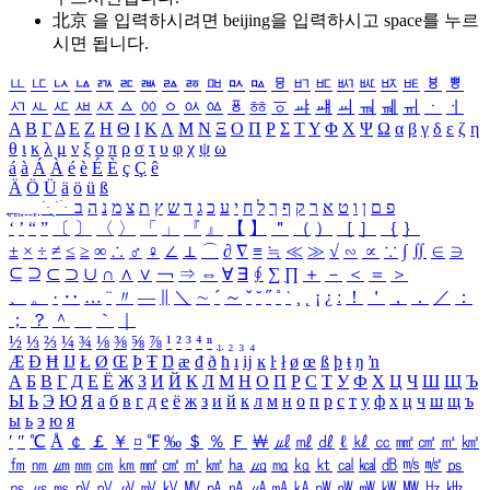
北京 을 입력하시려면
beijing
을 입력하시고 space를 누르
시면 됩니다.
ㅥ
ㅦ
ㅧ
ㅨ
ㅩ
ㅪ
ㅫ
ㅬ
ㅭ
ㅮ
ㅯ
ㅰ
ㅱ
ㅲ
ㅳ
ㅴ
ㅵ
ㅶ
ㅷ
ㅸ
ㅹ
ㅺ
ㅻ
ㅼ
ㅽ
ㅾ
ㅿ
ㆀ
ㆁ
ㆂ
ㆃ
ㆄ
ㆅ
ㆆ
ㆇ
ㆈ
ㆉ
ㆊ
ㆋ
ㆌ
ㆍ
ㆎ
Α
Β
Γ
Δ
Ε
Ζ
Η
Θ
Ι
Κ
Λ
Μ
Ν
Ξ
Ο
Π
Ρ
Σ
Τ
Υ
Φ
Χ
Ψ
Ω
α
β
γ
δ
ε
ζ
η
θ
ι
κ
λ
μ
ν
ξ
ο
π
ρ
σ
τ
υ
φ
χ
ψ
ω
á
à
Á
À
é
è
É
È
ç
Ç
ê
Ä
Ö
Ü
ä
ö
ü
ß
ְ
ֳ
ֲ
ֱ
ָ
ַ
ֵ
ֶ
ִ
ֹ
ּ
ֻ
ׂ
ׁ
ּ
ב
ה
נ
מ
צ
ת
ץ
ש
ד
ג
כ
ע
י
ח
ל
ך
ף
ק
ר
א
ט
ו
ן
ם
פ
‘
’
“
”
〔
〕
〈
〉
「
」
『
』
【
】
＂
（
）
［
］
｛
｝
±
×
÷
≠
≤
≥
∞
∴
♂
♀
∠
⊥
⌒
∂
∇
≡
≒
≪
≫
√
∽
∝
∵
∫
∬
∈
∋
⊆
⊇
⊂
⊃
∪
∩
∧
∨
￢
⇒
⇔
∀
∃
∮
∑
∏
＋
－
＜
＝
＞
、
。
·
‥
…
¨
〃
―
∥
＼
∼
´
～
ˇ
˘
˝
˚
˙
¸
˛
¡
¿
ː
！
＇
，
．
／
：
；
？
＾
＿
｀
｜
½
⅓
⅔
¼
¾
⅛
⅜
⅝
⅞
¹
²
³
⁴
ⁿ
₁
₂
₃
₄
Æ
Ð
Ħ
Ĳ
Ł
Ø
Œ
Þ
Ŧ
Ŋ
æ
đ
ð
ħ
ı
ĳ
ĸ
ŀ
ł
ø
œ
ß
þ
ŧ
ŋ
ŉ
А
Б
В
Г
Д
Е
Ё
Ж
З
И
Й
К
Л
М
Н
О
П
Р
С
Т
У
Ф
Х
Ц
Ч
Ш
Щ
Ъ
Ы
Ь
Э
Ю
Я
а
б
в
г
д
е
ё
ж
з
и
й
к
л
м
н
о
п
р
с
т
у
ф
х
ц
ч
ш
щ
ъ
ы
ь
э
ю
я
′
″
℃
Å
￠
￡
￥
¤
℉
‰
＄
％
Ｆ
￦
㎕
㎖
㎗
ℓ
㎘
㏄
㎣
㎤
㎥
㎦
㎙
㎚
㎛
㎜
㎝
㎞
㎟
㎠
㎡
㎢
㏊
㎍
㎎
㎏
㏏
㎈
㎉
㏈
㎧
㎨
㎰
㎱
㎲
㎳
㎴
㎵
㎶
㎷
㎸
㎹
㎀
㎁
㎂
㎃
㎄
㎺
㎻
㎽
㎾
㎿
㎐
㎑