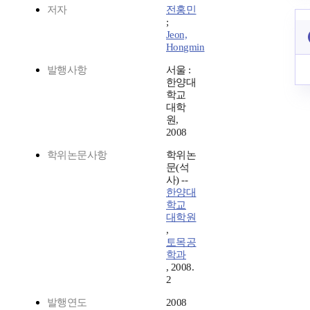
저자
전홍민
;
Jeon,
Hongmin
발행사항
서울 :
한양대
학교
대학
원,
2008
학위논문사항
학위논
문(석
사) --
한양대
학교
대학원
,
토목공
학과
, 2008.
2
발행연도
2008