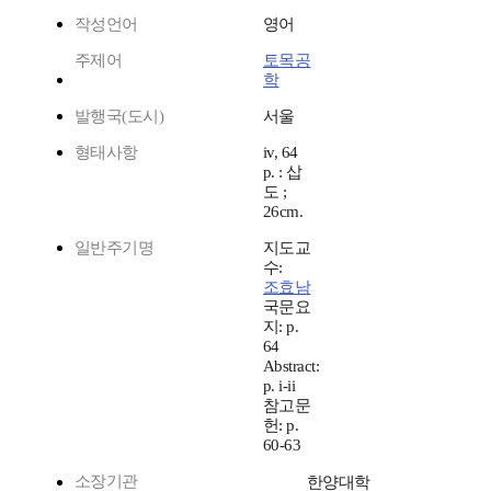
작성언어
영어
주제어
토목공
학
발행국(도시)
서울
형태사항
iv, 64
p. : 삽
도 ;
26cm.
일반주기명
지도교
수:
조효남
국문요
지: p.
64
Abstract:
p. i-ii
참고문
헌: p.
60-63
소장기관
한양대학