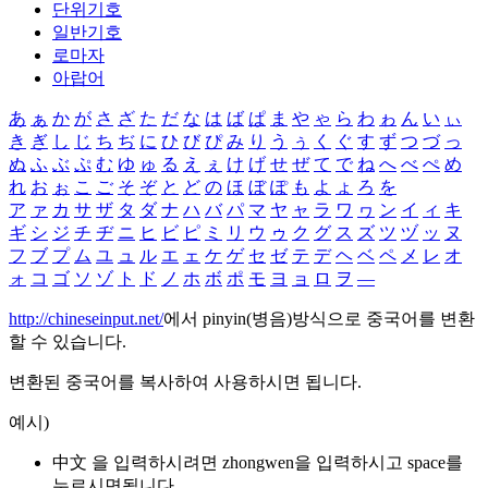
단위기호
일반기호
로마자
아랍어
あ
ぁ
か
が
さ
ざ
た
だ
な
は
ば
ぱ
ま
や
ゃ
ら
わ
ゎ
ん
い
ぃ
き
ぎ
し
じ
ち
ぢ
に
ひ
び
ぴ
み
り
う
ぅ
く
ぐ
す
ず
つ
づ
っ
ぬ
ふ
ぶ
ぷ
む
ゆ
ゅ
る
え
ぇ
け
げ
せ
ぜ
て
で
ね
へ
べ
ぺ
め
れ
お
ぉ
こ
ご
そ
ぞ
と
ど
の
ほ
ぼ
ぽ
も
よ
ょ
ろ
を
ア
ァ
カ
サ
ザ
タ
ダ
ナ
ハ
バ
パ
マ
ヤ
ャ
ラ
ワ
ヮ
ン
イ
ィ
キ
ギ
シ
ジ
チ
ヂ
ニ
ヒ
ビ
ピ
ミ
リ
ウ
ゥ
ク
グ
ス
ズ
ツ
ヅ
ッ
ヌ
フ
ブ
プ
ム
ユ
ュ
ル
エ
ェ
ケ
ゲ
セ
ゼ
テ
デ
ヘ
ベ
ペ
メ
レ
オ
ォ
コ
ゴ
ソ
ゾ
ト
ド
ノ
ホ
ボ
ポ
モ
ヨ
ョ
ロ
ヲ
―
http://chineseinput.net/
에서 pinyin(병음)방식으로 중국어를 변환
할 수 있습니다.
변환된 중국어를 복사하여 사용하시면 됩니다.
예시)
中文 을 입력하시려면
zhongwen
을 입력하시고 space를
누르시면됩니다.