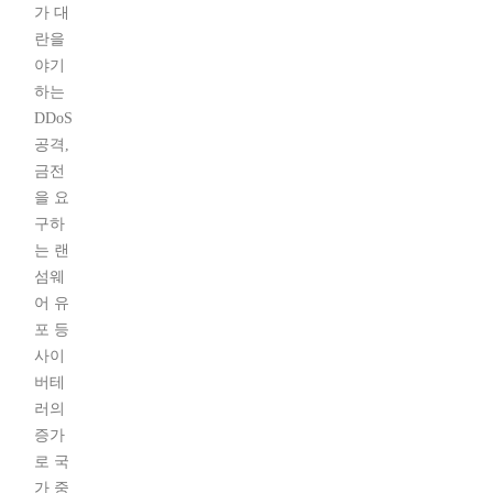
가 대
란을
야기
하는
DDoS
공격,
금전
을 요
구하
는 랜
섬웨
어 유
포 등
사이
버테
러의
증가
로 국
가 중