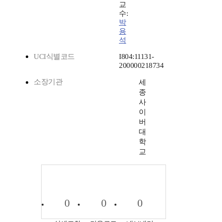
교
수:
박
용
석
UCI식별코드
I804:11131-
200000218734
소장기관
세
종
사
이
버
대
학
교
0
0
0