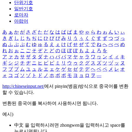
단위기호
일반기호
로마자
아랍어
あ
ぁ
か
が
さ
ざ
た
だ
な
は
ば
ぱ
ま
や
ゃ
ら
わ
ゎ
ん
い
ぃ
き
ぎ
し
じ
ち
ぢ
に
ひ
び
ぴ
み
り
う
ぅ
く
ぐ
す
ず
つ
づ
っ
ぬ
ふ
ぶ
ぷ
む
ゆ
ゅ
る
え
ぇ
け
げ
せ
ぜ
て
で
ね
へ
べ
ぺ
め
れ
お
ぉ
こ
ご
そ
ぞ
と
ど
の
ほ
ぼ
ぽ
も
よ
ょ
ろ
を
ア
ァ
カ
サ
ザ
タ
ダ
ナ
ハ
バ
パ
マ
ヤ
ャ
ラ
ワ
ヮ
ン
イ
ィ
キ
ギ
シ
ジ
チ
ヂ
ニ
ヒ
ビ
ピ
ミ
リ
ウ
ゥ
ク
グ
ス
ズ
ツ
ヅ
ッ
ヌ
フ
ブ
プ
ム
ユ
ュ
ル
エ
ェ
ケ
ゲ
セ
ゼ
テ
デ
ヘ
ベ
ペ
メ
レ
オ
ォ
コ
ゴ
ソ
ゾ
ト
ド
ノ
ホ
ボ
ポ
モ
ヨ
ョ
ロ
ヲ
―
http://chineseinput.net/
에서 pinyin(병음)방식으로 중국어를 변환
할 수 있습니다.
변환된 중국어를 복사하여 사용하시면 됩니다.
예시)
中文 을 입력하시려면
zhongwen
을 입력하시고 space를
누르시면됩니다.