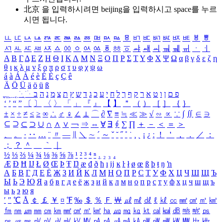
北京 을 입력하시려면
beijing
을 입력하시고 space를 누르
시면 됩니다.
ㅥ
ㅦ
ㅧ
ㅨ
ㅩ
ㅪ
ㅫ
ㅬ
ㅭ
ㅮ
ㅯ
ㅰ
ㅱ
ㅲ
ㅳ
ㅴ
ㅵ
ㅶ
ㅷ
ㅸ
ㅹ
ㅺ
ㅻ
ㅼ
ㅽ
ㅾ
ㅿ
ㆀ
ㆁ
ㆂ
ㆃ
ㆄ
ㆅ
ㆆ
ㆇ
ㆈ
ㆉ
ㆊ
ㆋ
ㆌ
ㆍ
ㆎ
Α
Β
Γ
Δ
Ε
Ζ
Η
Θ
Ι
Κ
Λ
Μ
Ν
Ξ
Ο
Π
Ρ
Σ
Τ
Υ
Φ
Χ
Ψ
Ω
α
β
γ
δ
ε
ζ
η
θ
ι
κ
λ
μ
ν
ξ
ο
π
ρ
σ
τ
υ
φ
χ
ψ
ω
á
à
Á
À
é
è
É
È
ç
Ç
ê
Ä
Ö
Ü
ä
ö
ü
ß
ְ
ֳ
ֲ
ֱ
ָ
ַ
ֵ
ֶ
ִ
ֹ
ּ
ֻ
ׂ
ׁ
ּ
ב
ה
נ
מ
צ
ת
ץ
ש
ד
ג
כ
ע
י
ח
ל
ך
ף
ק
ר
א
ט
ו
ן
ם
פ
‘
’
“
”
〔
〕
〈
〉
「
」
『
』
【
】
＂
（
）
［
］
｛
｝
±
×
÷
≠
≤
≥
∞
∴
♂
♀
∠
⊥
⌒
∂
∇
≡
≒
≪
≫
√
∽
∝
∵
∫
∬
∈
∋
⊆
⊇
⊂
⊃
∪
∩
∧
∨
￢
⇒
⇔
∀
∃
∮
∑
∏
＋
－
＜
＝
＞
、
。
·
‥
…
¨
〃
―
∥
＼
∼
´
～
ˇ
˘
˝
˚
˙
¸
˛
¡
¿
ː
！
＇
，
．
／
：
；
？
＾
＿
｀
｜
½
⅓
⅔
¼
¾
⅛
⅜
⅝
⅞
¹
²
³
⁴
ⁿ
₁
₂
₃
₄
Æ
Ð
Ħ
Ĳ
Ł
Ø
Œ
Þ
Ŧ
Ŋ
æ
đ
ð
ħ
ı
ĳ
ĸ
ŀ
ł
ø
œ
ß
þ
ŧ
ŋ
ŉ
А
Б
В
Г
Д
Е
Ё
Ж
З
И
Й
К
Л
М
Н
О
П
Р
С
Т
У
Ф
Х
Ц
Ч
Ш
Щ
Ъ
Ы
Ь
Э
Ю
Я
а
б
в
г
д
е
ё
ж
з
и
й
к
л
м
н
о
п
р
с
т
у
ф
х
ц
ч
ш
щ
ъ
ы
ь
э
ю
я
′
″
℃
Å
￠
￡
￥
¤
℉
‰
＄
％
Ｆ
￦
㎕
㎖
㎗
ℓ
㎘
㏄
㎣
㎤
㎥
㎦
㎙
㎚
㎛
㎜
㎝
㎞
㎟
㎠
㎡
㎢
㏊
㎍
㎎
㎏
㏏
㎈
㎉
㏈
㎧
㎨
㎰
㎱
㎲
㎳
㎴
㎵
㎶
㎷
㎸
㎹
㎀
㎁
㎂
㎃
㎄
㎺
㎻
㎽
㎾
㎿
㎐
㎑