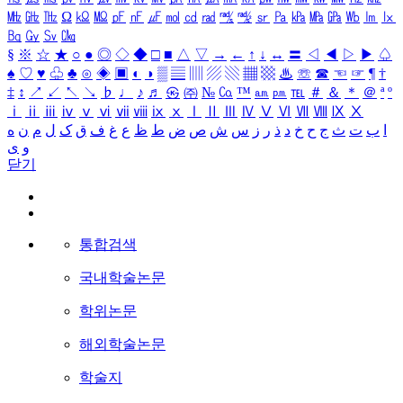
㎒
㎓
㎔
Ω
㏀
㏁
㎊
㎋
㎌
㏖
㏅
㎭
㎮
㎯
㏛
㎩
㎪
㎫
㎬
㏝
㏐
㏓
㏃
㏉
㏜
㏆
§
※
☆
★
○
●
◎
◇
◆
□
■
△
▽
→
←
↑
↓
↔
〓
◁
◀
▷
▶
♤
♠
♡
♥
♧
♣
⊙
◈
▣
◐
◑
▒
▤
▥
▨
▧
▦
▩
♨
☏
☎
☜
☞
¶
†
‡
↕
↗
↙
↖
↘
♭
♩
♪
♬
㉿
㈜
№
㏇
™
㏂
㏘
℡
＃
＆
＊
＠
ª
º
ⅰ
ⅱ
ⅲ
ⅳ
ⅴ
ⅵ
ⅶ
ⅷ
ⅸ
ⅹ
Ⅰ
Ⅱ
Ⅲ
Ⅳ
Ⅴ
Ⅵ
Ⅶ
Ⅷ
Ⅸ
Ⅹ
ا
ب
ت
ث
ج
ح
خ
د
ذ
ر
ز
س
ش
ص
ض
ط
ظ
ع
غ
ف
ق
ک
ل
م
ن
ه
و
ی
닫기
통합검색
국내학술논문
학위논문
해외학술논문
학술지