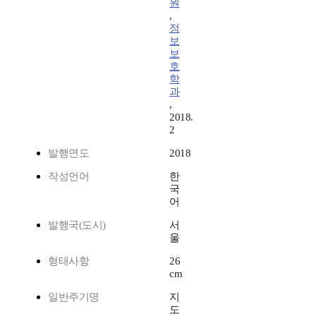
원
,
정
보
보
호
학
과
,
2018.
2
발행연도
2018
작성언어
한
국
어
발행국(도시)
서
울
형태사항
26
cm
일반주기명
지
도