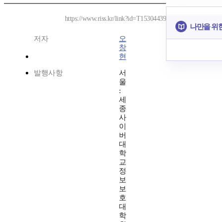
https://www.riss.kr/link?id=T15304439
나만을 위
저자
오
창
현
발행사항
서
울
:
세
종
사
이
버
대
학
교
정
보
보
호
대
학