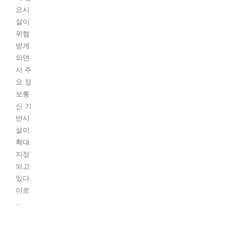
요시
설이
위협
받게
되면
서 주
요 정
보통
신 기
반시
설이
확대
지정
되고
있다.
이로
...