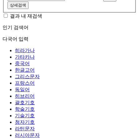
상세검색
결과 내 재검색
인기 검색어
다국어 입력
히라가나
가타카나
중국어
한글고어
그리스문자
프랑스어
독일어
히브리어
괄호기호
학술기호
기술기호
첨자기호
라틴문자
러시아문자