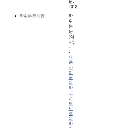
원,
2018
학위논문사항
학
위
논
문
(석
사)
-
-
세
종
사
이
버
대
학
교
정
보
보
호
대
학