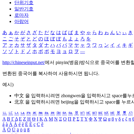
단위기호
일반기호
로마자
아랍어
あ
ぁ
か
が
さ
ざ
た
だ
な
は
ば
ぱ
ま
や
ゃ
ら
わ
ゎ
ん
い
ぃ
き
こ
ご
そ
ぞ
と
ど
の
ほ
ぼ
ぽ
も
よ
ょ
ろ
を
ア
ァ
カ
サ
ザ
タ
ダ
ナ
ハ
バ
パ
マ
ヤ
ャ
ラ
ワ
ヮ
ン
イ
ィ
キ
ギ
ソ
ゾ
ト
ド
ノ
ホ
ボ
ポ
モ
ヨ
ョ
ロ
ヲ
―
http://chineseinput.net/
에서 pinyin(병음)방식으로 중국어를 변환
변환된 중국어를 복사하여 사용하시면 됩니다.
예시)
中文 을 입력하시려면
zhongwen
을 입력하시고 space를
北京 을 입력하시려면
beijing
을 입력하시고 space를 누르
ㅥ
ㅦ
ㅧ
ㅨ
ㅩ
ㅪ
ㅫ
ㅬ
ㅭ
ㅮ
ㅯ
ㅰ
ㅱ
ㅲ
ㅳ
ㅴ
ㅵ
ㅶ
ㅷ
ㅸ
ㅹ
ㅺ
Α
Β
Γ
Δ
Ε
Ζ
Η
Θ
Ι
Κ
Λ
Μ
Ν
Ξ
Ο
Π
Ρ
Σ
Τ
Υ
Φ
Χ
Ψ
Ω
α
β
γ
δ
ε
ζ
η
á
à
Á
À
é
è
É
È
ç
Ç
ê
Ä
Ö
Ü
ä
ö
ü
ß