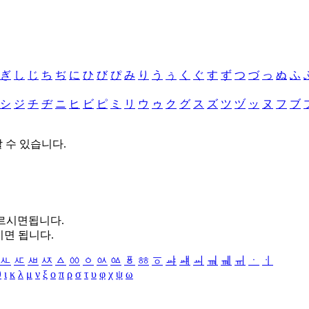
ぎ
し
じ
ち
ぢ
に
ひ
び
ぴ
み
り
う
ぅ
く
ぐ
す
ず
つ
づ
っ
ぬ
ふ
シ
ジ
チ
ヂ
ニ
ヒ
ビ
ピ
ミ
リ
ウ
ゥ
ク
グ
ス
ズ
ツ
ヅ
ッ
ヌ
フ
ブ
할 수 있습니다.
누르시면됩니다.
시면 됩니다.
ㅻ
ㅼ
ㅽ
ㅾ
ㅿ
ㆀ
ㆁ
ㆂ
ㆃ
ㆄ
ㆅ
ㆆ
ㆇ
ㆈ
ㆉ
ㆊ
ㆋ
ㆌ
ㆍ
ㆎ
θ
ι
κ
λ
μ
ν
ξ
ο
π
ρ
σ
τ
υ
φ
χ
ψ
ω