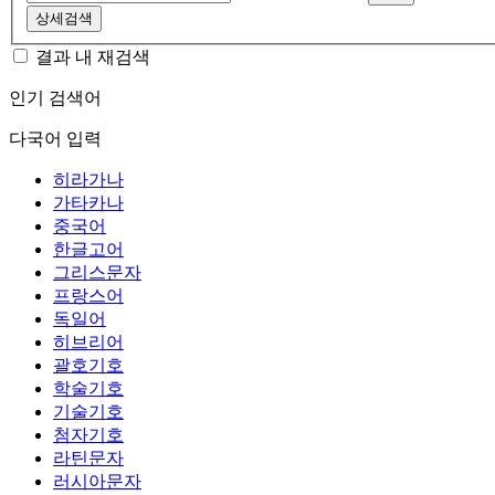
상세검색
결과 내 재검색
인기 검색어
다국어 입력
히라가나
가타카나
중국어
한글고어
그리스문자
프랑스어
독일어
히브리어
괄호기호
학술기호
기술기호
첨자기호
라틴문자
러시아문자