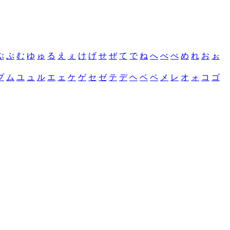
ぶ
ぷ
む
ゆ
ゅ
る
え
ぇ
け
げ
せ
ぜ
て
で
ね
へ
べ
ぺ
め
れ
お
ぉ
プ
ム
ユ
ュ
ル
エ
ェ
ケ
ゲ
セ
ゼ
テ
デ
ヘ
ベ
ペ
メ
レ
オ
ォ
コ
ゴ