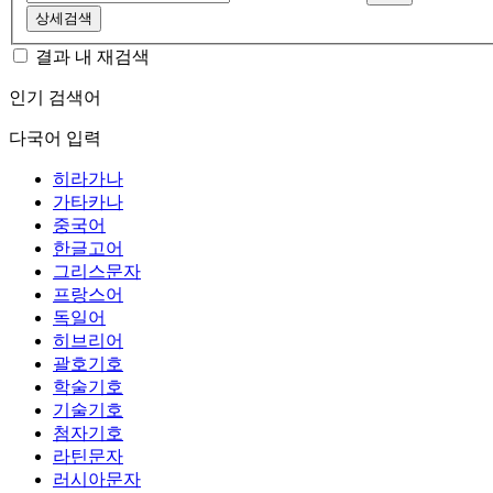
상세검색
결과 내 재검색
인기 검색어
다국어 입력
히라가나
가타카나
중국어
한글고어
그리스문자
프랑스어
독일어
히브리어
괄호기호
학술기호
기술기호
첨자기호
라틴문자
러시아문자