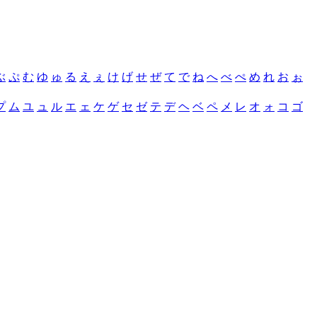
ぶ
ぷ
む
ゆ
ゅ
る
え
ぇ
け
げ
せ
ぜ
て
で
ね
へ
べ
ぺ
め
れ
お
ぉ
プ
ム
ユ
ュ
ル
エ
ェ
ケ
ゲ
セ
ゼ
テ
デ
ヘ
ベ
ペ
メ
レ
オ
ォ
コ
ゴ