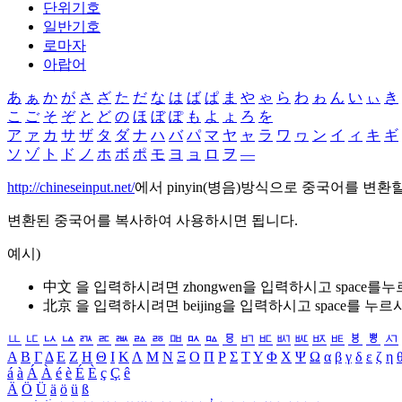
단위기호
일반기호
로마자
아랍어
あ
ぁ
か
が
さ
ざ
た
だ
な
は
ば
ぱ
ま
や
ゃ
ら
わ
ゎ
ん
い
ぃ
き
こ
ご
そ
ぞ
と
ど
の
ほ
ぼ
ぽ
も
よ
ょ
ろ
を
ア
ァ
カ
サ
ザ
タ
ダ
ナ
ハ
バ
パ
マ
ヤ
ャ
ラ
ワ
ヮ
ン
イ
ィ
キ
ギ
ソ
ゾ
ト
ド
ノ
ホ
ボ
ポ
モ
ヨ
ョ
ロ
ヲ
―
http://chineseinput.net/
에서 pinyin(병음)방식으로 중국어를 변환
변환된 중국어를 복사하여 사용하시면 됩니다.
예시)
中文 을 입력하시려면
zhongwen
을 입력하시고 space를
北京 을 입력하시려면
beijing
을 입력하시고 space를 누르
ㅥ
ㅦ
ㅧ
ㅨ
ㅩ
ㅪ
ㅫ
ㅬ
ㅭ
ㅮ
ㅯ
ㅰ
ㅱ
ㅲ
ㅳ
ㅴ
ㅵ
ㅶ
ㅷ
ㅸ
ㅹ
ㅺ
Α
Β
Γ
Δ
Ε
Ζ
Η
Θ
Ι
Κ
Λ
Μ
Ν
Ξ
Ο
Π
Ρ
Σ
Τ
Υ
Φ
Χ
Ψ
Ω
α
β
γ
δ
ε
ζ
η
á
à
Á
À
é
è
É
È
ç
Ç
ê
Ä
Ö
Ü
ä
ö
ü
ß