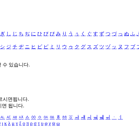
ぎ
し
じ
ち
ぢ
に
ひ
び
ぴ
み
り
う
ぅ
く
ぐ
す
ず
つ
づ
っ
ぬ
ふ
シ
ジ
チ
ヂ
ニ
ヒ
ビ
ピ
ミ
リ
ウ
ゥ
ク
グ
ス
ズ
ツ
ヅ
ッ
ヌ
フ
ブ
할 수 있습니다.
누르시면됩니다.
시면 됩니다.
ㅻ
ㅼ
ㅽ
ㅾ
ㅿ
ㆀ
ㆁ
ㆂ
ㆃ
ㆄ
ㆅ
ㆆ
ㆇ
ㆈ
ㆉ
ㆊ
ㆋ
ㆌ
ㆍ
ㆎ
θ
ι
κ
λ
μ
ν
ξ
ο
π
ρ
σ
τ
υ
φ
χ
ψ
ω