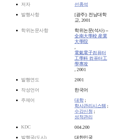
저자
선종석
발행사항
[광주]: 전남대학
교, 2001
학위논문사항
학위논문(석사) --
全南大學校 産業
大學院
,
電氣電子컴퓨터
工學科 컴퓨터工
學專攻
, 2001
발행연도
2001
작성언어
한국어
주제어
대학
;
학사관리시스템
;
수강신청
;
성적관리
KDC
004.200
발행국(도시)
대한민국