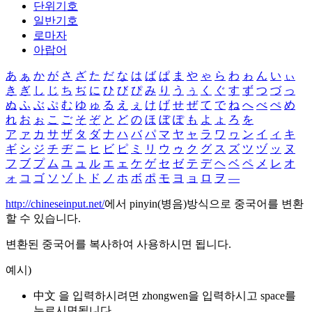
단위기호
일반기호
로마자
아랍어
あ
ぁ
か
が
さ
ざ
た
だ
な
は
ば
ぱ
ま
や
ゃ
ら
わ
ゎ
ん
い
ぃ
き
ぎ
し
じ
ち
ぢ
に
ひ
び
ぴ
み
り
う
ぅ
く
ぐ
す
ず
つ
づ
っ
ぬ
ふ
ぶ
ぷ
む
ゆ
ゅ
る
え
ぇ
け
げ
せ
ぜ
て
で
ね
へ
べ
ぺ
め
れ
お
ぉ
こ
ご
そ
ぞ
と
ど
の
ほ
ぼ
ぽ
も
よ
ょ
ろ
を
ア
ァ
カ
サ
ザ
タ
ダ
ナ
ハ
バ
パ
マ
ヤ
ャ
ラ
ワ
ヮ
ン
イ
ィ
キ
ギ
シ
ジ
チ
ヂ
ニ
ヒ
ビ
ピ
ミ
リ
ウ
ゥ
ク
グ
ス
ズ
ツ
ヅ
ッ
ヌ
フ
ブ
プ
ム
ユ
ュ
ル
エ
ェ
ケ
ゲ
セ
ゼ
テ
デ
ヘ
ベ
ペ
メ
レ
オ
ォ
コ
ゴ
ソ
ゾ
ト
ド
ノ
ホ
ボ
ポ
モ
ヨ
ョ
ロ
ヲ
―
http://chineseinput.net/
에서 pinyin(병음)방식으로 중국어를 변환
할 수 있습니다.
변환된 중국어를 복사하여 사용하시면 됩니다.
예시)
中文 을 입력하시려면
zhongwen
을 입력하시고 space를
누르시면됩니다.