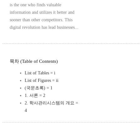
is the one who finds valuable
information and utilizes it better and
sooner than other competitors. This
digital revolution has lead businesses...
목차 (Table of Contents)
List of Tables = i
List of Figures = ii
(국문초록) = 1
1. 서론 = 2
2. 학사관리시스템의 개요 =
4