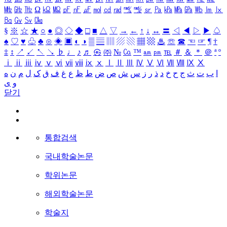
㎒
㎓
㎔
Ω
㏀
㏁
㎊
㎋
㎌
㏖
㏅
㎭
㎮
㎯
㏛
㎩
㎪
㎫
㎬
㏝
㏐
㏓
㏃
㏉
㏜
㏆
§
※
☆
★
○
●
◎
◇
◆
□
■
△
▽
→
←
↑
↓
↔
〓
◁
◀
▷
▶
♤
♠
♡
♥
♧
♣
⊙
◈
▣
◐
◑
▒
▤
▥
▨
▧
▦
▩
♨
☏
☎
☜
☞
¶
†
‡
↕
↗
↙
↖
↘
♭
♩
♪
♬
㉿
㈜
№
㏇
™
㏂
㏘
℡
＃
＆
＊
＠
ª
º
ⅰ
ⅱ
ⅲ
ⅳ
ⅴ
ⅵ
ⅶ
ⅷ
ⅸ
ⅹ
Ⅰ
Ⅱ
Ⅲ
Ⅳ
Ⅴ
Ⅵ
Ⅶ
Ⅷ
Ⅸ
Ⅹ
ا
ب
ت
ث
ج
ح
خ
د
ذ
ر
ز
س
ش
ص
ض
ط
ظ
ع
غ
ف
ق
ک
ل
م
ن
ه
و
ی
닫기
통합검색
국내학술논문
학위논문
해외학술논문
학술지