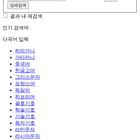
상세검색
결과 내 재검색
인기 검색어
다국어 입력
히라가나
가타카나
중국어
한글고어
그리스문자
프랑스어
독일어
히브리어
괄호기호
학술기호
기술기호
첨자기호
라틴문자
러시아문자