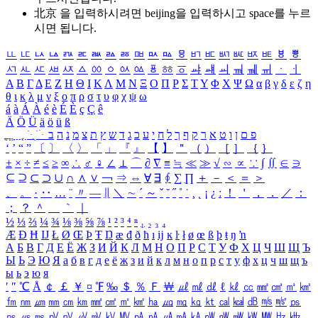
北京 을 입력하시려면
beijing
을 입력하시고 space를 누르
시면 됩니다.
ㅥ
ㅦ
ㅧ
ㅨ
ㅩ
ㅪ
ㅫ
ㅬ
ㅭ
ㅮ
ㅯ
ㅰ
ㅱ
ㅲ
ㅳ
ㅴ
ㅵ
ㅶ
ㅷ
ㅸ
ㅹ
ㅺ
ㅻ
ㅼ
ㅽ
ㅾ
ㅿ
ㆀ
ㆁ
ㆂ
ㆃ
ㆄ
ㆅ
ㆆ
ㆇ
ㆈ
ㆉ
ㆊ
ㆋ
ㆌ
ㆍ
ㆎ
Α
Β
Γ
Δ
Ε
Ζ
Η
Θ
Ι
Κ
Λ
Μ
Ν
Ξ
Ο
Π
Ρ
Σ
Τ
Υ
Φ
Χ
Ψ
Ω
α
β
γ
δ
ε
ζ
η
θ
ι
κ
λ
μ
ν
ξ
ο
π
ρ
σ
τ
υ
φ
χ
ψ
ω
á
à
Á
À
é
è
É
È
ç
Ç
ê
Ä
Ö
Ü
ä
ö
ü
ß
ְ
ֳ
ֲ
ֱ
ָ
ַ
ֵ
ֶ
ִ
ֹ
ּ
ֻ
ׂ
ׁ
ּ
ב
ה
נ
מ
צ
ת
ץ
ש
ד
ג
כ
ע
י
ח
ל
ך
ף
ק
ר
א
ט
ו
ן
ם
פ
‘
’
“
”
〔
〕
〈
〉
「
」
『
』
【
】
＂
（
）
［
］
｛
｝
±
×
÷
≠
≤
≥
∞
∴
♂
♀
∠
⊥
⌒
∂
∇
≡
≒
≪
≫
√
∽
∝
∵
∫
∬
∈
∋
⊆
⊇
⊂
⊃
∪
∩
∧
∨
￢
⇒
⇔
∀
∃
∮
∑
∏
＋
－
＜
＝
＞
、
。
·
‥
…
¨
〃
―
∥
＼
∼
´
～
ˇ
˘
˝
˚
˙
¸
˛
¡
¿
ː
！
＇
，
．
／
：
；
？
＾
＿
｀
｜
½
⅓
⅔
¼
¾
⅛
⅜
⅝
⅞
¹
²
³
⁴
ⁿ
₁
₂
₃
₄
Æ
Ð
Ħ
Ĳ
Ł
Ø
Œ
Þ
Ŧ
Ŋ
æ
đ
ð
ħ
ı
ĳ
ĸ
ŀ
ł
ø
œ
ß
þ
ŧ
ŋ
ŉ
А
Б
В
Г
Д
Е
Ё
Ж
З
И
Й
К
Л
М
Н
О
П
Р
С
Т
У
Ф
Х
Ц
Ч
Ш
Щ
Ъ
Ы
Ь
Э
Ю
Я
а
б
в
г
д
е
ё
ж
з
и
й
к
л
м
н
о
п
р
с
т
у
ф
х
ц
ч
ш
щ
ъ
ы
ь
э
ю
я
′
″
℃
Å
￠
￡
￥
¤
℉
‰
＄
％
Ｆ
￦
㎕
㎖
㎗
ℓ
㎘
㏄
㎣
㎤
㎥
㎦
㎙
㎚
㎛
㎜
㎝
㎞
㎟
㎠
㎡
㎢
㏊
㎍
㎎
㎏
㏏
㎈
㎉
㏈
㎧
㎨
㎰
㎱
㎲
㎳
㎴
㎵
㎶
㎷
㎸
㎹
㎀
㎁
㎂
㎃
㎄
㎺
㎻
㎽
㎾
㎿
㎐
㎑