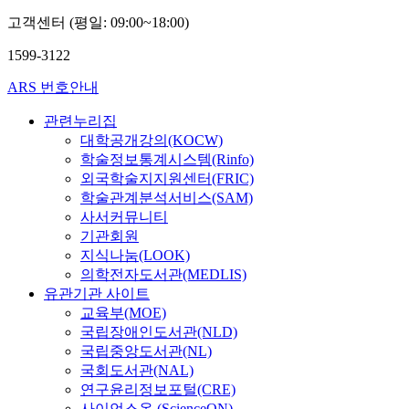
고객센터 (평일: 09:00~18:00)
1599-3122
ARS 번호안내
관련누리집
대학공개강의(KOCW)
학술정보통계시스템(Rinfo)
외국학술지지원센터(FRIC)
학술관계분석서비스(SAM)
사서커뮤니티
기관회원
지식나눔(LOOK)
의학전자도서관(MEDLIS)
유관기관 사이트
교육부(MOE)
국립장애인도서관(NLD)
국립중앙도서관(NL)
국회도서관(NAL)
연구윤리정보포털(CRE)
사이언스온 (ScienceON)