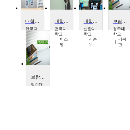
대학정보화 클라우드 캠퍼스 환경 도입방안
대학영어1
대학생활을 위한 디지털 미디어 활용 전략 (명지대학교)
보람찬 대학생활설계
한국교
건국대
신한대
청주대
육학술
학교
학교
학교
정보원
이소
신종
김봉
김명
영
우
한
주
보람찬 대학생활 설계
청주대
학교
김성
열