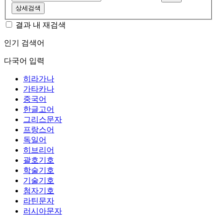
상세검색
결과 내 재검색
인기 검색어
다국어 입력
히라가나
가타카나
중국어
한글고어
그리스문자
프랑스어
독일어
히브리어
괄호기호
학술기호
기술기호
첨자기호
라틴문자
러시아문자