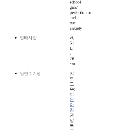
school
girls’
perfectionism
and
test
anxiety
형태사항
vi,
61
L.
;
26
cm
일반주기명
지
도
교
수:
이
은
아
김
권
말
부