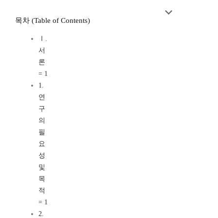
목차 (Table of Contents)
Ⅰ.
서
론
= 1
1.
연
구
의
필
요
성
및
목
적
= 1
2.