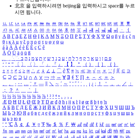
北京 을 입력하시려면
beijing
을 입력하시고 space를 누르
시면 됩니다.
ㅥ
ㅦ
ㅧ
ㅨ
ㅩ
ㅪ
ㅫ
ㅬ
ㅭ
ㅮ
ㅯ
ㅰ
ㅱ
ㅲ
ㅳ
ㅴ
ㅵ
ㅶ
ㅷ
ㅸ
ㅹ
ㅺ
ㅻ
ㅼ
ㅽ
ㅾ
ㅿ
ㆀ
ㆁ
ㆂ
ㆃ
ㆄ
ㆅ
ㆆ
ㆇ
ㆈ
ㆉ
ㆊ
ㆋ
ㆌ
ㆍ
ㆎ
Α
Β
Γ
Δ
Ε
Ζ
Η
Θ
Ι
Κ
Λ
Μ
Ν
Ξ
Ο
Π
Ρ
Σ
Τ
Υ
Φ
Χ
Ψ
Ω
α
β
γ
δ
ε
ζ
η
θ
ι
κ
λ
μ
ν
ξ
ο
π
ρ
σ
τ
υ
φ
χ
ψ
ω
á
à
Á
À
é
è
É
È
ç
Ç
ê
Ä
Ö
Ü
ä
ö
ü
ß
ְ
ֳ
ֲ
ֱ
ָ
ַ
ֵ
ֶ
ִ
ֹ
ּ
ֻ
ׂ
ׁ
ּ
ב
ה
נ
מ
צ
ת
ץ
ש
ד
ג
כ
ע
י
ח
ל
ך
ף
ק
ר
א
ט
ו
ן
ם
פ
‘
’
“
”
〔
〕
〈
〉
「
」
『
』
【
】
＂
（
）
［
］
｛
｝
±
×
÷
≠
≤
≥
∞
∴
♂
♀
∠
⊥
⌒
∂
∇
≡
≒
≪
≫
√
∽
∝
∵
∫
∬
∈
∋
⊆
⊇
⊂
⊃
∪
∩
∧
∨
￢
⇒
⇔
∀
∃
∮
∑
∏
＋
－
＜
＝
＞
、
。
·
‥
…
¨
〃
―
∥
＼
∼
´
～
ˇ
˘
˝
˚
˙
¸
˛
¡
¿
ː
！
＇
，
．
／
：
；
？
＾
＿
｀
｜
½
⅓
⅔
¼
¾
⅛
⅜
⅝
⅞
¹
²
³
⁴
ⁿ
₁
₂
₃
₄
Æ
Ð
Ħ
Ĳ
Ł
Ø
Œ
Þ
Ŧ
Ŋ
æ
đ
ð
ħ
ı
ĳ
ĸ
ŀ
ł
ø
œ
ß
þ
ŧ
ŋ
ŉ
А
Б
В
Г
Д
Е
Ё
Ж
З
И
Й
К
Л
М
Н
О
П
Р
С
Т
У
Ф
Х
Ц
Ч
Ш
Щ
Ъ
Ы
Ь
Э
Ю
Я
а
б
в
г
д
е
ё
ж
з
и
й
к
л
м
н
о
п
р
с
т
у
ф
х
ц
ч
ш
щ
ъ
ы
ь
э
ю
я
′
″
℃
Å
￠
￡
￥
¤
℉
‰
＄
％
Ｆ
￦
㎕
㎖
㎗
ℓ
㎘
㏄
㎣
㎤
㎥
㎦
㎙
㎚
㎛
㎜
㎝
㎞
㎟
㎠
㎡
㎢
㏊
㎍
㎎
㎏
㏏
㎈
㎉
㏈
㎧
㎨
㎰
㎱
㎲
㎳
㎴
㎵
㎶
㎷
㎸
㎹
㎀
㎁
㎂
㎃
㎄
㎺
㎻
㎽
㎾
㎿
㎐
㎑