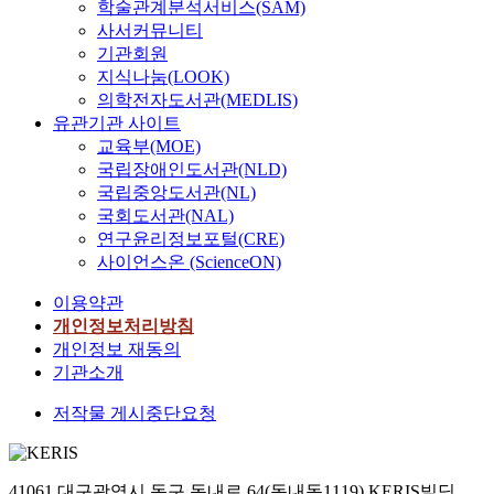
학술관계분석서비스(SAM)
사서커뮤니티
기관회원
지식나눔(LOOK)
의학전자도서관(MEDLIS)
유관기관 사이트
교육부(MOE)
국립장애인도서관(NLD)
국립중앙도서관(NL)
국회도서관(NAL)
연구윤리정보포털(CRE)
사이언스온 (ScienceON)
이용약관
개인정보처리방침
개인정보 재동의
기관소개
저작물 게시중단요청
41061 대구광역시 동구 동내로 64(동내동1119) KERIS빌딩