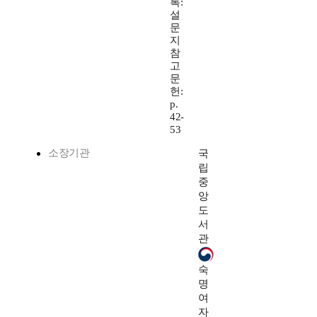
록:
설
문
지
참
고
문
헌:
p.
42-
53
소장기관
국
립
중
앙
도
서
관
숙
명
여
자