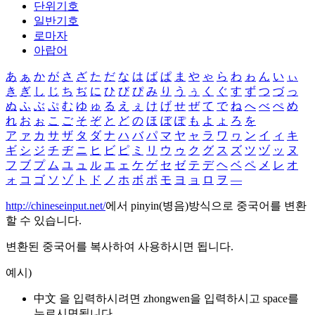
단위기호
일반기호
로마자
아랍어
あ
ぁ
か
が
さ
ざ
た
だ
な
は
ば
ぱ
ま
や
ゃ
ら
わ
ゎ
ん
い
ぃ
き
ぎ
し
じ
ち
ぢ
に
ひ
び
ぴ
み
り
う
ぅ
く
ぐ
す
ず
つ
づ
っ
ぬ
ふ
ぶ
ぷ
む
ゆ
ゅ
る
え
ぇ
け
げ
せ
ぜ
て
で
ね
へ
べ
ぺ
め
れ
お
ぉ
こ
ご
そ
ぞ
と
ど
の
ほ
ぼ
ぽ
も
よ
ょ
ろ
を
ア
ァ
カ
サ
ザ
タ
ダ
ナ
ハ
バ
パ
マ
ヤ
ャ
ラ
ワ
ヮ
ン
イ
ィ
キ
ギ
シ
ジ
チ
ヂ
ニ
ヒ
ビ
ピ
ミ
リ
ウ
ゥ
ク
グ
ス
ズ
ツ
ヅ
ッ
ヌ
フ
ブ
プ
ム
ユ
ュ
ル
エ
ェ
ケ
ゲ
セ
ゼ
テ
デ
ヘ
ベ
ペ
メ
レ
オ
ォ
コ
ゴ
ソ
ゾ
ト
ド
ノ
ホ
ボ
ポ
モ
ヨ
ョ
ロ
ヲ
―
http://chineseinput.net/
에서 pinyin(병음)방식으로 중국어를 변환
할 수 있습니다.
변환된 중국어를 복사하여 사용하시면 됩니다.
예시)
中文 을 입력하시려면
zhongwen
을 입력하시고 space를
누르시면됩니다.