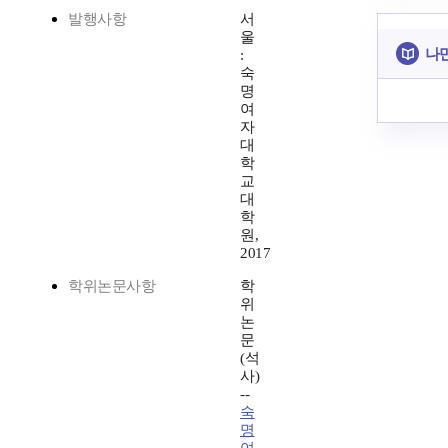
발행사항
서
울
나만
:
숙
명
여
자
대
학
교
대
학
원,
2017
학위논문사항
학
위
논
문
(석
사)
--
숙
명