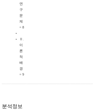
연
구
문
제
= 8
Ⅱ.
이
론
적
배
경
= 9
분석정보