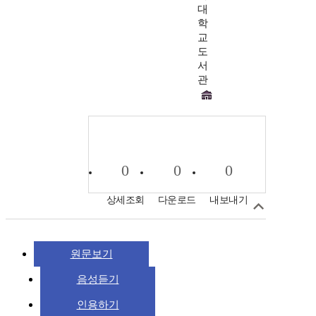
대
학
교
도
서
관
0
0
0
상세조회
다운로드
내보내기
원문보기
음성듣기
인용하기