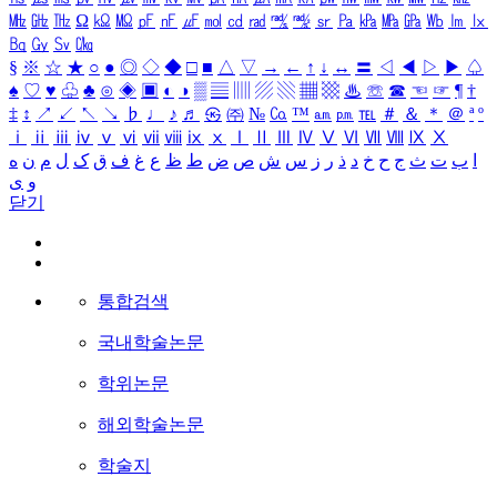
㎒
㎓
㎔
Ω
㏀
㏁
㎊
㎋
㎌
㏖
㏅
㎭
㎮
㎯
㏛
㎩
㎪
㎫
㎬
㏝
㏐
㏓
㏃
㏉
㏜
㏆
§
※
☆
★
○
●
◎
◇
◆
□
■
△
▽
→
←
↑
↓
↔
〓
◁
◀
▷
▶
♤
♠
♡
♥
♧
♣
⊙
◈
▣
◐
◑
▒
▤
▥
▨
▧
▦
▩
♨
☏
☎
☜
☞
¶
†
‡
↕
↗
↙
↖
↘
♭
♩
♪
♬
㉿
㈜
№
㏇
™
㏂
㏘
℡
＃
＆
＊
＠
ª
º
ⅰ
ⅱ
ⅲ
ⅳ
ⅴ
ⅵ
ⅶ
ⅷ
ⅸ
ⅹ
Ⅰ
Ⅱ
Ⅲ
Ⅳ
Ⅴ
Ⅵ
Ⅶ
Ⅷ
Ⅸ
Ⅹ
ا
ب
ت
ث
ج
ح
خ
د
ذ
ر
ز
س
ش
ص
ض
ط
ظ
ع
غ
ف
ق
ک
ل
م
ن
ه
و
ی
닫기
통합검색
국내학술논문
학위논문
해외학술논문
학술지