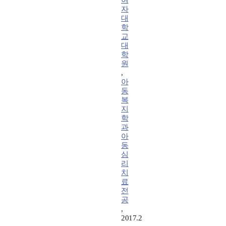
여
자
대
학
교
대
학
원
,
아
동
복
지
학
과
아
동
심
리
치
료
전
공
,
2017.2