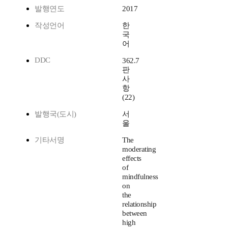
발행연도
2017
작성언어
한
국
어
DDC
362.7
판
사
항
(22)
발행국(도시)
서
울
기타서명
The
moderating
effects
of
mindfulness
on
the
relationship
between
high