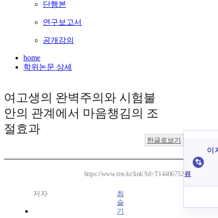
단행본
연구보고서
공개강의
home
학위논문 상세
여고생의 완벽주의와 시험불
안의 관계에서 마음챙김의 조
절효과
한글로보기
이 
료
https://www.riss.kr/link?id=T14406732
저자
최
슬
기