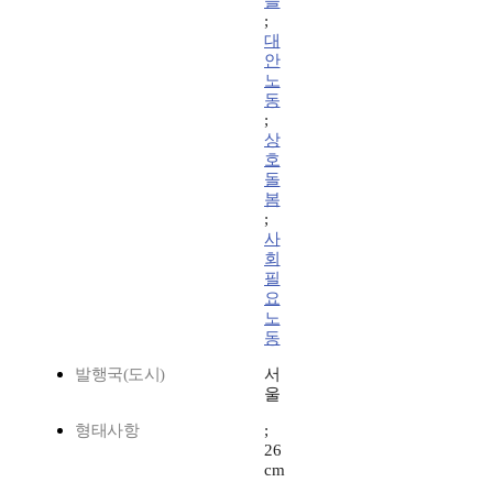
을
;
대
안
노
동
;
상
호
돌
봄
;
사
회
필
요
노
동
발행국(도시)
서
울
형태사항
;
26
cm