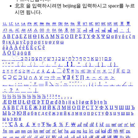
北京 을 입력하시려면
beijing
을 입력하시고 space를 누르
시면 됩니다.
ㅥ
ㅦ
ㅧ
ㅨ
ㅩ
ㅪ
ㅫ
ㅬ
ㅭ
ㅮ
ㅯ
ㅰ
ㅱ
ㅲ
ㅳ
ㅴ
ㅵ
ㅶ
ㅷ
ㅸ
ㅹ
ㅺ
ㅻ
ㅼ
ㅽ
ㅾ
ㅿ
ㆀ
ㆁ
ㆂ
ㆃ
ㆄ
ㆅ
ㆆ
ㆇ
ㆈ
ㆉ
ㆊ
ㆋ
ㆌ
ㆍ
ㆎ
Α
Β
Γ
Δ
Ε
Ζ
Η
Θ
Ι
Κ
Λ
Μ
Ν
Ξ
Ο
Π
Ρ
Σ
Τ
Υ
Φ
Χ
Ψ
Ω
α
β
γ
δ
ε
ζ
η
θ
ι
κ
λ
μ
ν
ξ
ο
π
ρ
σ
τ
υ
φ
χ
ψ
ω
á
à
Á
À
é
è
É
È
ç
Ç
ê
Ä
Ö
Ü
ä
ö
ü
ß
ְ
ֳ
ֲ
ֱ
ָ
ַ
ֵ
ֶ
ִ
ֹ
ּ
ֻ
ׂ
ׁ
ּ
ב
ה
נ
מ
צ
ת
ץ
ש
ד
ג
כ
ע
י
ח
ל
ך
ף
ק
ר
א
ט
ו
ן
ם
פ
‘
’
“
”
〔
〕
〈
〉
「
」
『
』
【
】
＂
（
）
［
］
｛
｝
±
×
÷
≠
≤
≥
∞
∴
♂
♀
∠
⊥
⌒
∂
∇
≡
≒
≪
≫
√
∽
∝
∵
∫
∬
∈
∋
⊆
⊇
⊂
⊃
∪
∩
∧
∨
￢
⇒
⇔
∀
∃
∮
∑
∏
＋
－
＜
＝
＞
、
。
·
‥
…
¨
〃
―
∥
＼
∼
´
～
ˇ
˘
˝
˚
˙
¸
˛
¡
¿
ː
！
＇
，
．
／
：
；
？
＾
＿
｀
｜
½
⅓
⅔
¼
¾
⅛
⅜
⅝
⅞
¹
²
³
⁴
ⁿ
₁
₂
₃
₄
Æ
Ð
Ħ
Ĳ
Ł
Ø
Œ
Þ
Ŧ
Ŋ
æ
đ
ð
ħ
ı
ĳ
ĸ
ŀ
ł
ø
œ
ß
þ
ŧ
ŋ
ŉ
А
Б
В
Г
Д
Е
Ё
Ж
З
И
Й
К
Л
М
Н
О
П
Р
С
Т
У
Ф
Х
Ц
Ч
Ш
Щ
Ъ
Ы
Ь
Э
Ю
Я
а
б
в
г
д
е
ё
ж
з
и
й
к
л
м
н
о
п
р
с
т
у
ф
х
ц
ч
ш
щ
ъ
ы
ь
э
ю
я
′
″
℃
Å
￠
￡
￥
¤
℉
‰
＄
％
Ｆ
￦
㎕
㎖
㎗
ℓ
㎘
㏄
㎣
㎤
㎥
㎦
㎙
㎚
㎛
㎜
㎝
㎞
㎟
㎠
㎡
㎢
㏊
㎍
㎎
㎏
㏏
㎈
㎉
㏈
㎧
㎨
㎰
㎱
㎲
㎳
㎴
㎵
㎶
㎷
㎸
㎹
㎀
㎁
㎂
㎃
㎄
㎺
㎻
㎽
㎾
㎿
㎐
㎑