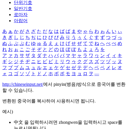
단위기호
일반기호
로마자
아랍어
あ
ぁ
か
が
さ
ざ
た
だ
な
は
ば
ぱ
ま
や
ゃ
ら
わ
ゎ
ん
い
ぃ
き
ぎ
し
じ
ち
ぢ
に
ひ
び
ぴ
み
り
う
ぅ
く
ぐ
す
ず
つ
づ
っ
ぬ
ふ
ぶ
ぷ
む
ゆ
ゅ
る
え
ぇ
け
げ
せ
ぜ
て
で
ね
へ
べ
ぺ
め
れ
お
ぉ
こ
ご
そ
ぞ
と
ど
の
ほ
ぼ
ぽ
も
よ
ょ
ろ
を
ア
ァ
カ
サ
ザ
タ
ダ
ナ
ハ
バ
パ
マ
ヤ
ャ
ラ
ワ
ヮ
ン
イ
ィ
キ
ギ
シ
ジ
チ
ヂ
ニ
ヒ
ビ
ピ
ミ
リ
ウ
ゥ
ク
グ
ス
ズ
ツ
ヅ
ッ
ヌ
フ
ブ
プ
ム
ユ
ュ
ル
エ
ェ
ケ
ゲ
セ
ゼ
テ
デ
ヘ
ベ
ペ
メ
レ
オ
ォ
コ
ゴ
ソ
ゾ
ト
ド
ノ
ホ
ボ
ポ
モ
ヨ
ョ
ロ
ヲ
―
http://chineseinput.net/
에서 pinyin(병음)방식으로 중국어를 변환
할 수 있습니다.
변환된 중국어를 복사하여 사용하시면 됩니다.
예시)
中文 을 입력하시려면
zhongwen
을 입력하시고 space를
누르시면됩니다.