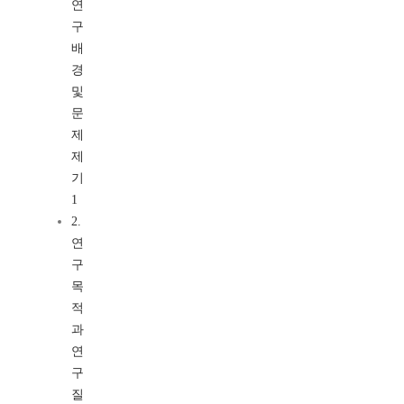
연
구
배
경
및
문
제
제
기
1
2.
연
구
목
적
과
연
구
질