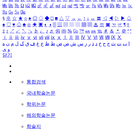
㎒
㎓
㎔
Ω
㏀
㏁
㎊
㎋
㎌
㏖
㏅
㎭
㎮
㎯
㏛
㎩
㎪
㎫
㎬
㏝
㏐
㏓
㏃
㏉
㏜
㏆
§
※
☆
★
○
●
◎
◇
◆
□
■
△
▽
→
←
↑
↓
↔
〓
◁
◀
▷
▶
♤
♠
♡
♥
♧
♣
⊙
◈
▣
◐
◑
▒
▤
▥
▨
▧
▦
▩
♨
☏
☎
☜
☞
¶
†
‡
↕
↗
↙
↖
↘
♭
♩
♪
♬
㉿
㈜
№
㏇
™
㏂
㏘
℡
＃
＆
＊
＠
ª
º
ⅰ
ⅱ
ⅲ
ⅳ
ⅴ
ⅵ
ⅶ
ⅷ
ⅸ
ⅹ
Ⅰ
Ⅱ
Ⅲ
Ⅳ
Ⅴ
Ⅵ
Ⅶ
Ⅷ
Ⅸ
Ⅹ
ا
ب
ت
ث
ج
ح
خ
د
ذ
ر
ز
س
ش
ص
ض
ط
ظ
ع
غ
ف
ق
ک
ل
م
ن
ه
و
ی
닫기
통합검색
국내학술논문
학위논문
해외학술논문
학술지