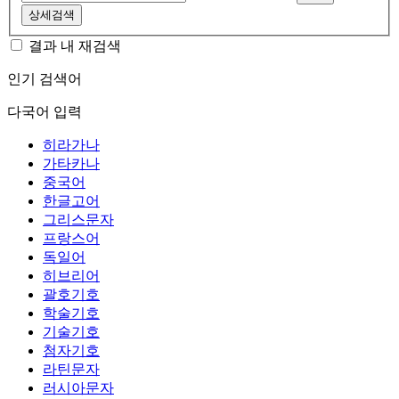
상세검색
결과 내 재검색
인기 검색어
다국어 입력
히라가나
가타카나
중국어
한글고어
그리스문자
프랑스어
독일어
히브리어
괄호기호
학술기호
기술기호
첨자기호
라틴문자
러시아문자