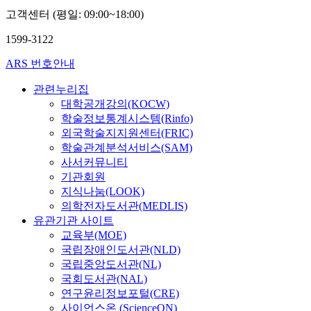
고객센터 (평일: 09:00~18:00)
1599-3122
ARS 번호안내
관련누리집
대학공개강의(KOCW)
학술정보통계시스템(Rinfo)
외국학술지지원센터(FRIC)
학술관계분석서비스(SAM)
사서커뮤니티
기관회원
지식나눔(LOOK)
의학전자도서관(MEDLIS)
유관기관 사이트
교육부(MOE)
국립장애인도서관(NLD)
국립중앙도서관(NL)
국회도서관(NAL)
연구윤리정보포털(CRE)
사이언스온 (ScienceON)