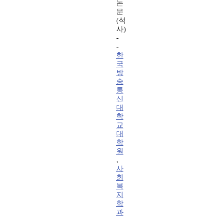
논
문
(석
사)
-
-
한
국
방
송
통
신
대
학
교
대
학
원
,
사
회
복
지
학
과