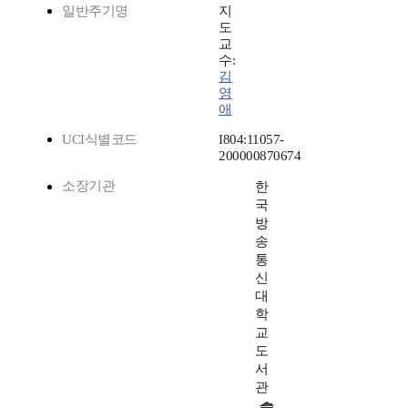
일반주기명
지
도
교
수:
김
영
애
UCI식별코드
I804:11057-
200000870674
소장기관
한
국
방
송
통
신
대
학
교
도
서
관