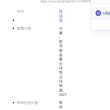
https://www.riss.kr/link?id=T17166878
저자
박
나만
내
현
발행사항
서
울
:
한
국
방
송
통
신
대
학
교
대
학
원,
2025
학위논문사항
학
위