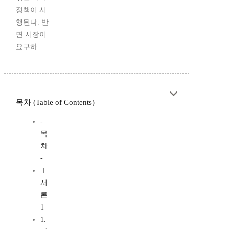
정책이 시
행된다. 반
면 시장이
요구하...
목차 (Table of Contents)
-
목
차
-
Ⅰ
서
론
1
1.