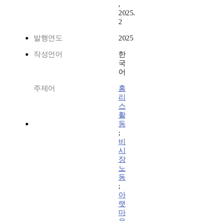
,
2025.
2
발행연도
2025
작성언어
한
국
어
주제어
홈
리
스
활
동
;
비
시
장
노
동
;
아
랫
마