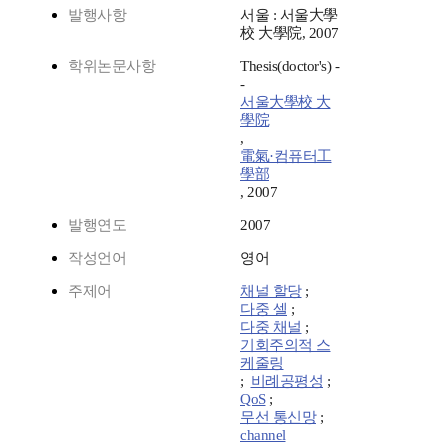
발행사항
서울 : 서울大學
校 大學院, 2007
학위논문사항
Thesis(doctor's) -
-
서울大學校 大
學院
,
電氣·컴퓨터工
學部
, 2007
발행연도
2007
작성언어
영어
주제어
채널 할당
;
다중 셀
;
다중 채널
;
기회주의적 스
케줄링
;
비례공평성
;
QoS
;
무선 통신망
;
channel