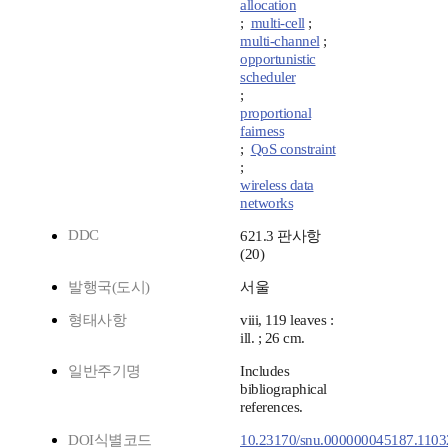
allocation
;
multi-cell
;
multi-channel
;
opportunistic
scheduler
;
proportional
fairness
;
QoS constraint
;
wireless data
networks
DDC
621.3 판사항
(20)
발행국(도시)
서울
형태사항
viii, 119 leaves :
ill. ; 26 cm.
일반주기명
Includes
bibliographical
references.
DOI식별코드
10.23170/snu.000000045187.1103