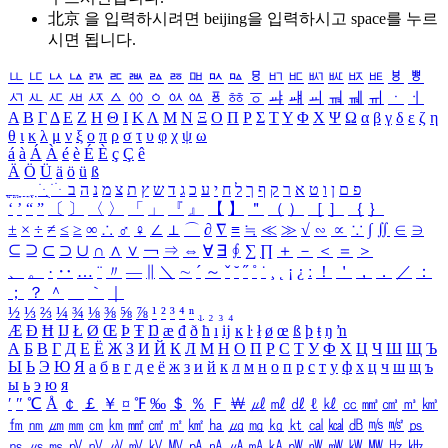
北京 을 입력하시려면
beijing
을 입력하시고 space를 누르
시면 됩니다.
ㅥ
ㅦ
ㅧ
ㅨ
ㅩ
ㅪ
ㅫ
ㅬ
ㅭ
ㅮ
ㅯ
ㅰ
ㅱ
ㅲ
ㅳ
ㅴ
ㅵ
ㅶ
ㅷ
ㅸ
ㅹ
ㅺ
ㅻ
ㅼ
ㅽ
ㅾ
ㅿ
ㆀ
ㆁ
ㆂ
ㆃ
ㆄ
ㆅ
ㆆ
ㆇ
ㆈ
ㆉ
ㆊ
ㆋ
ㆌ
ㆍ
ㆎ
Α
Β
Γ
Δ
Ε
Ζ
Η
Θ
Ι
Κ
Λ
Μ
Ν
Ξ
Ο
Π
Ρ
Σ
Τ
Υ
Φ
Χ
Ψ
Ω
α
β
γ
δ
ε
ζ
η
θ
ι
κ
λ
μ
ν
ξ
ο
π
ρ
σ
τ
υ
φ
χ
ψ
ω
á
à
Á
À
é
è
É
È
ç
Ç
ê
Ä
Ö
Ü
ä
ö
ü
ß
ְ
ֳ
ֲ
ֱ
ָ
ַ
ֵ
ֶ
ִ
ֹ
ּ
ֻ
ׂ
ׁ
ּ
ב
ה
נ
מ
צ
ת
ץ
ש
ד
ג
כ
ע
י
ח
ל
ך
ף
ק
ר
א
ט
ו
ן
ם
פ
‘
’
“
”
〔
〕
〈
〉
「
」
『
』
【
】
＂
（
）
［
］
｛
｝
±
×
÷
≠
≤
≥
∞
∴
♂
♀
∠
⊥
⌒
∂
∇
≡
≒
≪
≫
√
∽
∝
∵
∫
∬
∈
∋
⊆
⊇
⊂
⊃
∪
∩
∧
∨
￢
⇒
⇔
∀
∃
∮
∑
∏
＋
－
＜
＝
＞
、
。
·
‥
…
¨
〃
―
∥
＼
∼
´
～
ˇ
˘
˝
˚
˙
¸
˛
¡
¿
ː
！
＇
，
．
／
：
；
？
＾
＿
｀
｜
½
⅓
⅔
¼
¾
⅛
⅜
⅝
⅞
¹
²
³
⁴
ⁿ
₁
₂
₃
₄
Æ
Ð
Ħ
Ĳ
Ł
Ø
Œ
Þ
Ŧ
Ŋ
æ
đ
ð
ħ
ı
ĳ
ĸ
ŀ
ł
ø
œ
ß
þ
ŧ
ŋ
ŉ
А
Б
В
Г
Д
Е
Ё
Ж
З
И
Й
К
Л
М
Н
О
П
Р
С
Т
У
Ф
Х
Ц
Ч
Ш
Щ
Ъ
Ы
Ь
Э
Ю
Я
а
б
в
г
д
е
ё
ж
з
и
й
к
л
м
н
о
п
р
с
т
у
ф
х
ц
ч
ш
щ
ъ
ы
ь
э
ю
я
′
″
℃
Å
￠
￡
￥
¤
℉
‰
＄
％
Ｆ
￦
㎕
㎖
㎗
ℓ
㎘
㏄
㎣
㎤
㎥
㎦
㎙
㎚
㎛
㎜
㎝
㎞
㎟
㎠
㎡
㎢
㏊
㎍
㎎
㎏
㏏
㎈
㎉
㏈
㎧
㎨
㎰
㎱
㎲
㎳
㎴
㎵
㎶
㎷
㎸
㎹
㎀
㎁
㎂
㎃
㎄
㎺
㎻
㎽
㎾
㎿
㎐
㎑