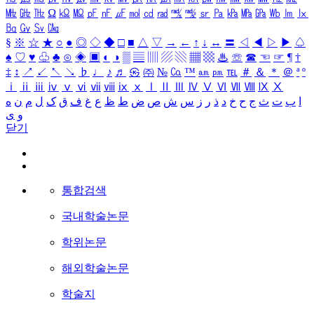
㎒
㎓
㎔
Ω
㏀
㏁
㎊
㎋
㎌
㏖
㏅
㎭
㎮
㎯
㏛
㎩
㎪
㎫
㎬
㏝
㏐
㏓
㏃
㏉
㏜
㏆
§
※
☆
★
○
●
◎
◇
◆
□
■
△
▽
→
←
↑
↓
↔
〓
◁
◀
▷
▶
♤
♠
♡
♥
♧
♣
⊙
◈
▣
◐
◑
▒
▤
▥
▨
▧
▦
▩
♨
☏
☎
☜
☞
¶
†
‡
↕
↗
↙
↖
↘
♭
♩
♪
♬
㉿
㈜
№
㏇
™
㏂
㏘
℡
＃
＆
＊
＠
ª
º
ⅰ
ⅱ
ⅲ
ⅳ
ⅴ
ⅵ
ⅶ
ⅷ
ⅸ
ⅹ
Ⅰ
Ⅱ
Ⅲ
Ⅳ
Ⅴ
Ⅵ
Ⅶ
Ⅷ
Ⅸ
Ⅹ
ا
ب
ت
ث
ج
ح
خ
د
ذ
ر
ز
س
ش
ص
ض
ط
ظ
ع
غ
ف
ق
ک
ل
م
ن
ه
و
ی
닫기
통합검색
국내학술논문
학위논문
해외학술논문
학술지