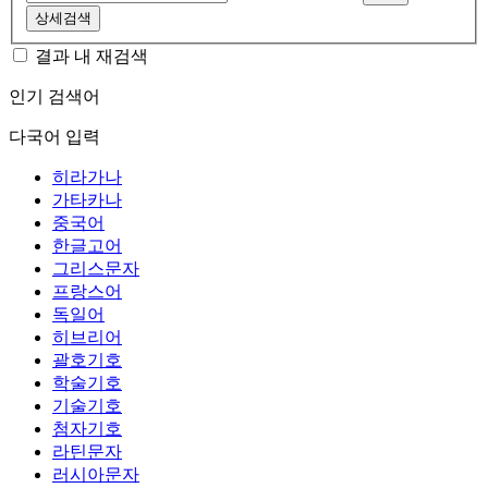
상세검색
결과 내 재검색
인기 검색어
다국어 입력
히라가나
가타카나
중국어
한글고어
그리스문자
프랑스어
독일어
히브리어
괄호기호
학술기호
기술기호
첨자기호
라틴문자
러시아문자