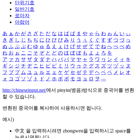
단위기호
일반기호
로마자
아랍어
あ
ぁ
か
が
さ
ざ
た
だ
な
は
ば
ぱ
ま
や
ゃ
ら
わ
ゎ
ん
い
ぃ
き
ぎ
し
じ
ち
ぢ
に
ひ
び
ぴ
み
り
う
ぅ
く
ぐ
す
ず
つ
づ
っ
ぬ
ふ
ぶ
ぷ
む
ゆ
ゅ
る
え
ぇ
け
げ
せ
ぜ
て
で
ね
へ
べ
ぺ
め
れ
お
ぉ
こ
ご
そ
ぞ
と
ど
の
ほ
ぼ
ぽ
も
よ
ょ
ろ
を
ア
ァ
カ
サ
ザ
タ
ダ
ナ
ハ
バ
パ
マ
ヤ
ャ
ラ
ワ
ヮ
ン
イ
ィ
キ
ギ
シ
ジ
チ
ヂ
ニ
ヒ
ビ
ピ
ミ
リ
ウ
ゥ
ク
グ
ス
ズ
ツ
ヅ
ッ
ヌ
フ
ブ
プ
ム
ユ
ュ
ル
エ
ェ
ケ
ゲ
セ
ゼ
テ
デ
ヘ
ベ
ペ
メ
レ
オ
ォ
コ
ゴ
ソ
ゾ
ト
ド
ノ
ホ
ボ
ポ
モ
ヨ
ョ
ロ
ヲ
―
http://chineseinput.net/
에서 pinyin(병음)방식으로 중국어를 변환
할 수 있습니다.
변환된 중국어를 복사하여 사용하시면 됩니다.
예시)
中文 을 입력하시려면
zhongwen
을 입력하시고 space를
누르시면됩니다.