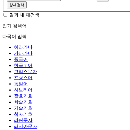
상세검색
결과 내 재검색
인기 검색어
다국어 입력
히라가나
가타카나
중국어
한글고어
그리스문자
프랑스어
독일어
히브리어
괄호기호
학술기호
기술기호
첨자기호
라틴문자
러시아문자