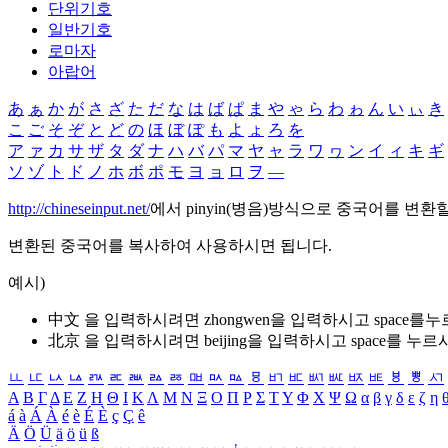
단위기호
일반기호
로마자
아랍어
あ
ぁ
か
が
さ
ざ
た
だ
な
は
ば
ぱ
ま
や
ゃ
ら
わ
ゎ
ん
い
ぃ
き
こ
ご
そ
ぞ
と
ど
の
ほ
ぼ
ぽ
も
よ
ょ
ろ
を
ア
ァ
カ
サ
ザ
タ
ダ
ナ
ハ
バ
パ
マ
ヤ
ャ
ラ
ワ
ヮ
ン
イ
ィ
キ
ギ
ソ
ゾ
ト
ド
ノ
ホ
ボ
ポ
モ
ヨ
ョ
ロ
ヲ
―
http://chineseinput.net/
에서 pinyin(병음)방식으로 중국어를 변환
변환된 중국어를 복사하여 사용하시면 됩니다.
예시)
中文 을 입력하시려면
zhongwen
을 입력하시고 space를
北京 을 입력하시려면
beijing
을 입력하시고 space를 누르
ㅥ
ㅦ
ㅧ
ㅨ
ㅩ
ㅪ
ㅫ
ㅬ
ㅭ
ㅮ
ㅯ
ㅰ
ㅱ
ㅲ
ㅳ
ㅴ
ㅵ
ㅶ
ㅷ
ㅸ
ㅹ
ㅺ
Α
Β
Γ
Δ
Ε
Ζ
Η
Θ
Ι
Κ
Λ
Μ
Ν
Ξ
Ο
Π
Ρ
Σ
Τ
Υ
Φ
Χ
Ψ
Ω
α
β
γ
δ
ε
ζ
η
á
à
Á
À
é
è
É
È
ç
Ç
ê
Ä
Ö
Ü
ä
ö
ü
ß