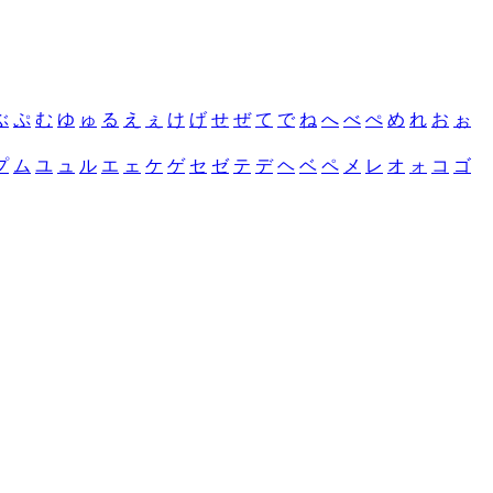
ぶ
ぷ
む
ゆ
ゅ
る
え
ぇ
け
げ
せ
ぜ
て
で
ね
へ
べ
ぺ
め
れ
お
ぉ
プ
ム
ユ
ュ
ル
エ
ェ
ケ
ゲ
セ
ゼ
テ
デ
ヘ
ベ
ペ
メ
レ
オ
ォ
コ
ゴ