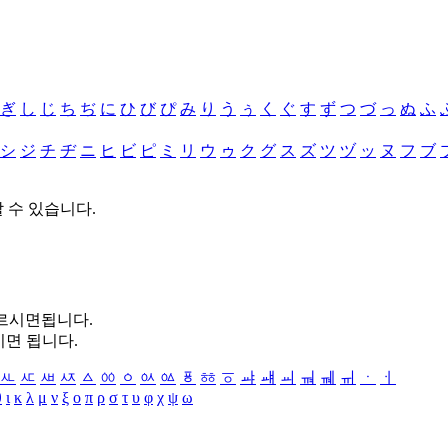
ぎ
し
じ
ち
ぢ
に
ひ
び
ぴ
み
り
う
ぅ
く
ぐ
す
ず
つ
づ
っ
ぬ
ふ
シ
ジ
チ
ヂ
ニ
ヒ
ビ
ピ
ミ
リ
ウ
ゥ
ク
グ
ス
ズ
ツ
ヅ
ッ
ヌ
フ
ブ
할 수 있습니다.
누르시면됩니다.
시면 됩니다.
ㅻ
ㅼ
ㅽ
ㅾ
ㅿ
ㆀ
ㆁ
ㆂ
ㆃ
ㆄ
ㆅ
ㆆ
ㆇ
ㆈ
ㆉ
ㆊ
ㆋ
ㆌ
ㆍ
ㆎ
θ
ι
κ
λ
μ
ν
ξ
ο
π
ρ
σ
τ
υ
φ
χ
ψ
ω