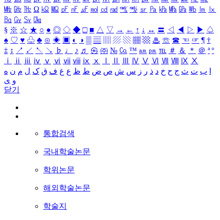
㎒
㎓
㎔
Ω
㏀
㏁
㎊
㎋
㎌
㏖
㏅
㎭
㎮
㎯
㏛
㎩
㎪
㎫
㎬
㏝
㏐
㏓
㏃
㏉
㏜
㏆
§
※
☆
★
○
●
◎
◇
◆
□
■
△
▽
→
←
↑
↓
↔
〓
◁
◀
▷
▶
♤
♠
♡
♥
♧
♣
⊙
◈
▣
◐
◑
▒
▤
▥
▨
▧
▦
▩
♨
☏
☎
☜
☞
¶
†
‡
↕
↗
↙
↖
↘
♭
♩
♪
♬
㉿
㈜
№
㏇
™
㏂
㏘
℡
＃
＆
＊
＠
ª
º
ⅰ
ⅱ
ⅲ
ⅳ
ⅴ
ⅵ
ⅶ
ⅷ
ⅸ
ⅹ
Ⅰ
Ⅱ
Ⅲ
Ⅳ
Ⅴ
Ⅵ
Ⅶ
Ⅷ
Ⅸ
Ⅹ
ا
ب
ت
ث
ج
ح
خ
د
ذ
ر
ز
س
ش
ص
ض
ط
ظ
ع
غ
ف
ق
ک
ل
م
ن
ه
و
ی
닫기
통합검색
국내학술논문
학위논문
해외학술논문
학술지