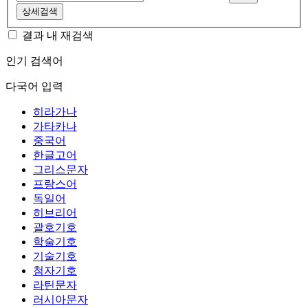
상세검색
결과 내 재검색
인기 검색어
다국어 입력
히라가나
가타카나
중국어
한글고어
그리스문자
프랑스어
독일어
히브리어
괄호기호
학술기호
기술기호
첨자기호
라틴문자
러시아문자