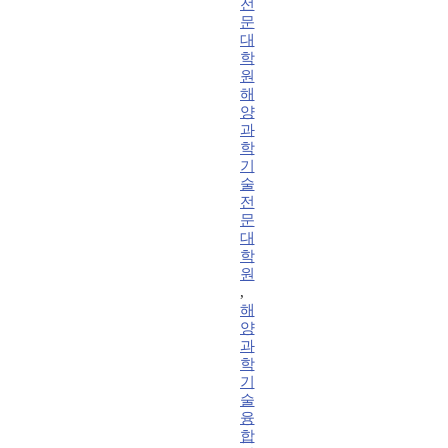
전
문
대
학
원
해
양
과
학
기
술
전
문
대
학
원
,
해
양
과
학
기
술
융
합