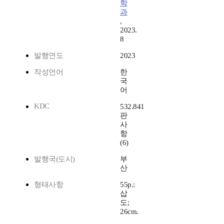
학
과
,
2023.
8
발행연도
2023
작성언어
한
국
어
KDC
532.841
판
사
항
(6)
발행국(도시)
부
산
형태사항
55p.:
삽
도;
26cm.