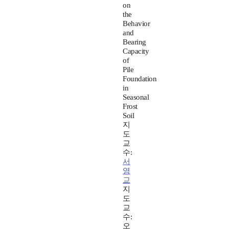
on
the
Behavior
and
Bearing
Capacity
of
Pile
Foundation
in
Seasonal
Frost
Soil
지
도
교
수:
서
영
교
지
도
교
수:
오