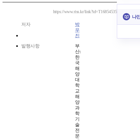
https://www.riss.kr/link?id=T16854535
나만
저자
박
우
진
발행사항
부
산:
한
국
해
양
대
학
교
해
양
과
학
기
술
전
문