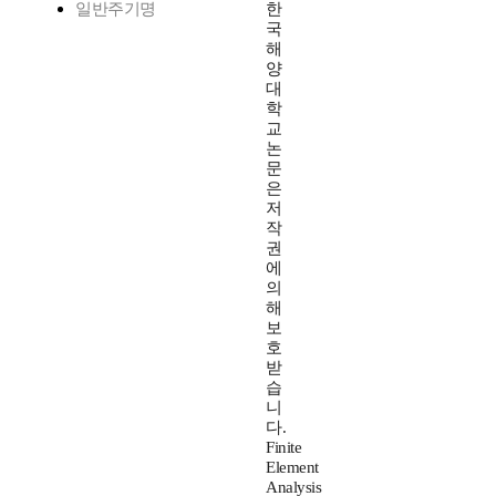
일반주기명
한
국
해
양
대
학
교
논
문
은
저
작
권
에
의
해
보
호
받
습
니
다.
Finite
Element
Analysis