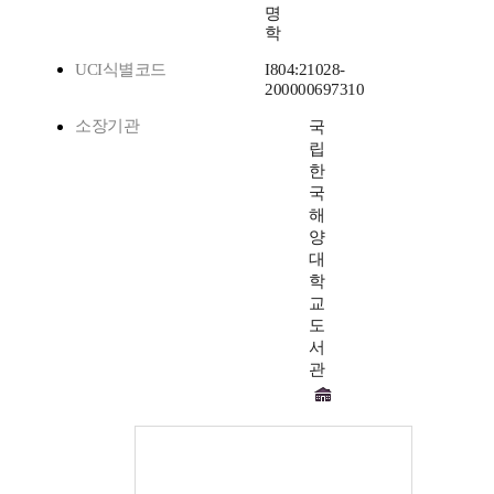
명
학
UCI식별코드
I804:21028-
200000697310
소장기관
국
립
한
국
해
양
대
학
교
도
서
관