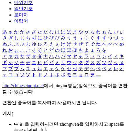
단위기호
일반기호
로마자
아랍어
あ
ぁ
か
が
さ
ざ
た
だ
な
は
ば
ぱ
ま
や
ゃ
ら
わ
ゎ
ん
い
ぃ
き
ぎ
し
じ
ち
ぢ
に
ひ
び
ぴ
み
り
う
ぅ
く
ぐ
す
ず
つ
づ
っ
ぬ
ふ
ぶ
ぷ
む
ゆ
ゅ
る
え
ぇ
け
げ
せ
ぜ
て
で
ね
へ
べ
ぺ
め
れ
お
ぉ
こ
ご
そ
ぞ
と
ど
の
ほ
ぼ
ぽ
も
よ
ょ
ろ
を
ア
ァ
カ
サ
ザ
タ
ダ
ナ
ハ
バ
パ
マ
ヤ
ャ
ラ
ワ
ヮ
ン
イ
ィ
キ
ギ
シ
ジ
チ
ヂ
ニ
ヒ
ビ
ピ
ミ
リ
ウ
ゥ
ク
グ
ス
ズ
ツ
ヅ
ッ
ヌ
フ
ブ
プ
ム
ユ
ュ
ル
エ
ェ
ケ
ゲ
セ
ゼ
テ
デ
ヘ
ベ
ペ
メ
レ
オ
ォ
コ
ゴ
ソ
ゾ
ト
ド
ノ
ホ
ボ
ポ
モ
ヨ
ョ
ロ
ヲ
―
http://chineseinput.net/
에서 pinyin(병음)방식으로 중국어를 변환
할 수 있습니다.
변환된 중국어를 복사하여 사용하시면 됩니다.
예시)
中文 을 입력하시려면
zhongwen
을 입력하시고 space를
누르시면됩니다.