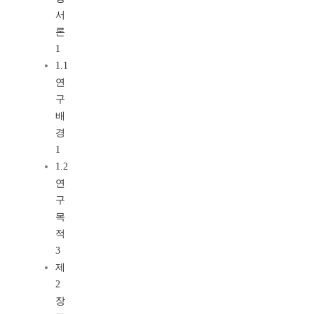
서
론
1
1.1
연
구
배
경
1
1.2
연
구
목
적
3
제
2
장