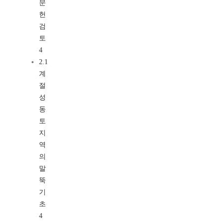
문
헌
검
토
4
2.1
계
절
성
동
토
지
역
의
말
뚝
기
초
4