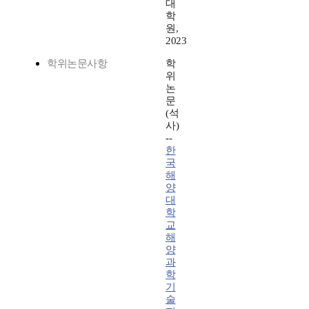
대
학
원,
2023
학위논문사항
학
위
논
문
(석
사)
--
한
국
해
양
대
학
교
해
양
과
학
기
술