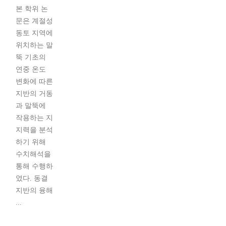
본 학위 논
문은 계절성
동토 지역에
위치하는 말
뚝 기초의
연중 온도
변화에 따른
지반의 거동
과 말뚝에
작용하는 지
지력을 분석
하기 위해
수치해석을
통해 수행하
였다. 동결
지반의 융해
...