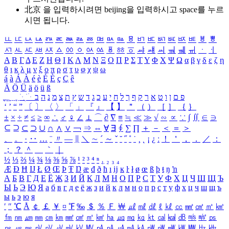
北京 을 입력하시려면
beijing
을 입력하시고 space를 누르
시면 됩니다.
ㅥ
ㅦ
ㅧ
ㅨ
ㅩ
ㅪ
ㅫ
ㅬ
ㅭ
ㅮ
ㅯ
ㅰ
ㅱ
ㅲ
ㅳ
ㅴ
ㅵ
ㅶ
ㅷ
ㅸ
ㅹ
ㅺ
ㅻ
ㅼ
ㅽ
ㅾ
ㅿ
ㆀ
ㆁ
ㆂ
ㆃ
ㆄ
ㆅ
ㆆ
ㆇ
ㆈ
ㆉ
ㆊ
ㆋ
ㆌ
ㆍ
ㆎ
Α
Β
Γ
Δ
Ε
Ζ
Η
Θ
Ι
Κ
Λ
Μ
Ν
Ξ
Ο
Π
Ρ
Σ
Τ
Υ
Φ
Χ
Ψ
Ω
α
β
γ
δ
ε
ζ
η
θ
ι
κ
λ
μ
ν
ξ
ο
π
ρ
σ
τ
υ
φ
χ
ψ
ω
á
à
Á
À
é
è
É
È
ç
Ç
ê
Ä
Ö
Ü
ä
ö
ü
ß
ְ
ֳ
ֲ
ֱ
ָ
ַ
ֵ
ֶ
ִ
ֹ
ּ
ֻ
ׂ
ׁ
ּ
ב
ה
נ
מ
צ
ת
ץ
ש
ד
ג
כ
ע
י
ח
ל
ך
ף
ק
ר
א
ט
ו
ן
ם
פ
‘
’
“
”
〔
〕
〈
〉
「
」
『
』
【
】
＂
（
）
［
］
｛
｝
±
×
÷
≠
≤
≥
∞
∴
♂
♀
∠
⊥
⌒
∂
∇
≡
≒
≪
≫
√
∽
∝
∵
∫
∬
∈
∋
⊆
⊇
⊂
⊃
∪
∩
∧
∨
￢
⇒
⇔
∀
∃
∮
∑
∏
＋
－
＜
＝
＞
、
。
·
‥
…
¨
〃
―
∥
＼
∼
´
～
ˇ
˘
˝
˚
˙
¸
˛
¡
¿
ː
！
＇
，
．
／
：
；
？
＾
＿
｀
｜
½
⅓
⅔
¼
¾
⅛
⅜
⅝
⅞
¹
²
³
⁴
ⁿ
₁
₂
₃
₄
Æ
Ð
Ħ
Ĳ
Ł
Ø
Œ
Þ
Ŧ
Ŋ
æ
đ
ð
ħ
ı
ĳ
ĸ
ŀ
ł
ø
œ
ß
þ
ŧ
ŋ
ŉ
А
Б
В
Г
Д
Е
Ё
Ж
З
И
Й
К
Л
М
Н
О
П
Р
С
Т
У
Ф
Х
Ц
Ч
Ш
Щ
Ъ
Ы
Ь
Э
Ю
Я
а
б
в
г
д
е
ё
ж
з
и
й
к
л
м
н
о
п
р
с
т
у
ф
х
ц
ч
ш
щ
ъ
ы
ь
э
ю
я
′
″
℃
Å
￠
￡
￥
¤
℉
‰
＄
％
Ｆ
￦
㎕
㎖
㎗
ℓ
㎘
㏄
㎣
㎤
㎥
㎦
㎙
㎚
㎛
㎜
㎝
㎞
㎟
㎠
㎡
㎢
㏊
㎍
㎎
㎏
㏏
㎈
㎉
㏈
㎧
㎨
㎰
㎱
㎲
㎳
㎴
㎵
㎶
㎷
㎸
㎹
㎀
㎁
㎂
㎃
㎄
㎺
㎻
㎽
㎾
㎿
㎐
㎑