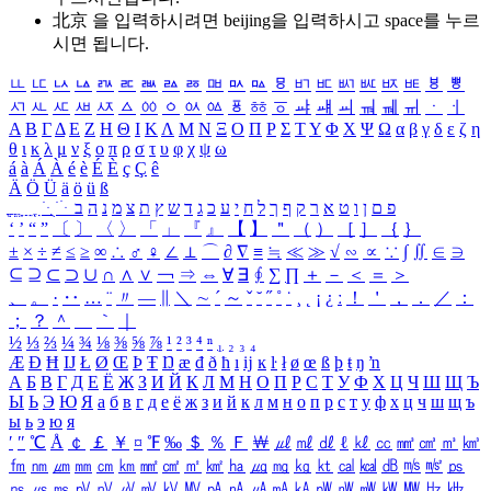
北京 을 입력하시려면
beijing
을 입력하시고 space를 누르
시면 됩니다.
ㅥ
ㅦ
ㅧ
ㅨ
ㅩ
ㅪ
ㅫ
ㅬ
ㅭ
ㅮ
ㅯ
ㅰ
ㅱ
ㅲ
ㅳ
ㅴ
ㅵ
ㅶ
ㅷ
ㅸ
ㅹ
ㅺ
ㅻ
ㅼ
ㅽ
ㅾ
ㅿ
ㆀ
ㆁ
ㆂ
ㆃ
ㆄ
ㆅ
ㆆ
ㆇ
ㆈ
ㆉ
ㆊ
ㆋ
ㆌ
ㆍ
ㆎ
Α
Β
Γ
Δ
Ε
Ζ
Η
Θ
Ι
Κ
Λ
Μ
Ν
Ξ
Ο
Π
Ρ
Σ
Τ
Υ
Φ
Χ
Ψ
Ω
α
β
γ
δ
ε
ζ
η
θ
ι
κ
λ
μ
ν
ξ
ο
π
ρ
σ
τ
υ
φ
χ
ψ
ω
á
à
Á
À
é
è
É
È
ç
Ç
ê
Ä
Ö
Ü
ä
ö
ü
ß
ְ
ֳ
ֲ
ֱ
ָ
ַ
ֵ
ֶ
ִ
ֹ
ּ
ֻ
ׂ
ׁ
ּ
ב
ה
נ
מ
צ
ת
ץ
ש
ד
ג
כ
ע
י
ח
ל
ך
ף
ק
ר
א
ט
ו
ן
ם
פ
‘
’
“
”
〔
〕
〈
〉
「
」
『
』
【
】
＂
（
）
［
］
｛
｝
±
×
÷
≠
≤
≥
∞
∴
♂
♀
∠
⊥
⌒
∂
∇
≡
≒
≪
≫
√
∽
∝
∵
∫
∬
∈
∋
⊆
⊇
⊂
⊃
∪
∩
∧
∨
￢
⇒
⇔
∀
∃
∮
∑
∏
＋
－
＜
＝
＞
、
。
·
‥
…
¨
〃
―
∥
＼
∼
´
～
ˇ
˘
˝
˚
˙
¸
˛
¡
¿
ː
！
＇
，
．
／
：
；
？
＾
＿
｀
｜
½
⅓
⅔
¼
¾
⅛
⅜
⅝
⅞
¹
²
³
⁴
ⁿ
₁
₂
₃
₄
Æ
Ð
Ħ
Ĳ
Ł
Ø
Œ
Þ
Ŧ
Ŋ
æ
đ
ð
ħ
ı
ĳ
ĸ
ŀ
ł
ø
œ
ß
þ
ŧ
ŋ
ŉ
А
Б
В
Г
Д
Е
Ё
Ж
З
И
Й
К
Л
М
Н
О
П
Р
С
Т
У
Ф
Х
Ц
Ч
Ш
Щ
Ъ
Ы
Ь
Э
Ю
Я
а
б
в
г
д
е
ё
ж
з
и
й
к
л
м
н
о
п
р
с
т
у
ф
х
ц
ч
ш
щ
ъ
ы
ь
э
ю
я
′
″
℃
Å
￠
￡
￥
¤
℉
‰
＄
％
Ｆ
￦
㎕
㎖
㎗
ℓ
㎘
㏄
㎣
㎤
㎥
㎦
㎙
㎚
㎛
㎜
㎝
㎞
㎟
㎠
㎡
㎢
㏊
㎍
㎎
㎏
㏏
㎈
㎉
㏈
㎧
㎨
㎰
㎱
㎲
㎳
㎴
㎵
㎶
㎷
㎸
㎹
㎀
㎁
㎂
㎃
㎄
㎺
㎻
㎽
㎾
㎿
㎐
㎑