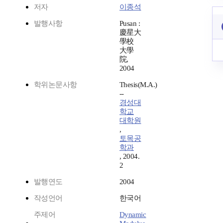
저자
이종석
발행사항
Pusan :
慶星大
學校
大學
院,
2004
학위논문사항
Thesis(M.A.)
--
경성대
학교
대학원
,
토목공
학과
, 2004.
2
발행연도
2004
작성언어
한국어
주제어
Dynamic