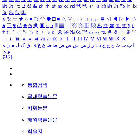
㎒
㎓
㎔
Ω
㏀
㏁
㎊
㎋
㎌
㏖
㏅
㎭
㎮
㎯
㏛
㎩
㎪
㎫
㎬
㏝
㏐
㏓
㏃
㏉
㏜
㏆
§
※
☆
★
○
●
◎
◇
◆
□
■
△
▽
→
←
↑
↓
↔
〓
◁
◀
▷
▶
♤
♠
♡
♥
♧
♣
⊙
◈
▣
◐
◑
▒
▤
▥
▨
▧
▦
▩
♨
☏
☎
☜
☞
¶
†
‡
↕
↗
↙
↖
↘
♭
♩
♪
♬
㉿
㈜
№
㏇
™
㏂
㏘
℡
＃
＆
＊
＠
ª
º
ⅰ
ⅱ
ⅲ
ⅳ
ⅴ
ⅵ
ⅶ
ⅷ
ⅸ
ⅹ
Ⅰ
Ⅱ
Ⅲ
Ⅳ
Ⅴ
Ⅵ
Ⅶ
Ⅷ
Ⅸ
Ⅹ
ا
ب
ت
ث
ج
ح
خ
د
ذ
ر
ز
س
ش
ص
ض
ط
ظ
ع
غ
ف
ق
ک
ل
م
ن
ه
و
ی
닫기
통합검색
국내학술논문
학위논문
해외학술논문
학술지