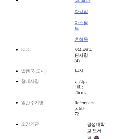
Modulus
;
화강암
;
아스팔
트
;
혼합물
KDC
534.4504
판사항
(4)
발행국(도시)
부산
형태사항
v, 73p.
: ill. ;
26cm.
일반주기명
References:
p. 68-
72
소장기관
경성대학
교 도서
관