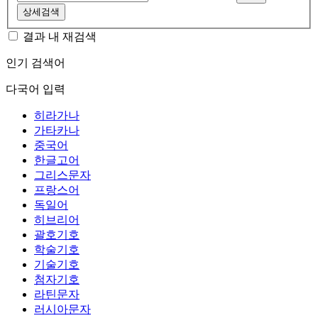
상세검색
결과 내 재검색
인기 검색어
다국어 입력
히라가나
가타카나
중국어
한글고어
그리스문자
프랑스어
독일어
히브리어
괄호기호
학술기호
기술기호
첨자기호
라틴문자
러시아문자