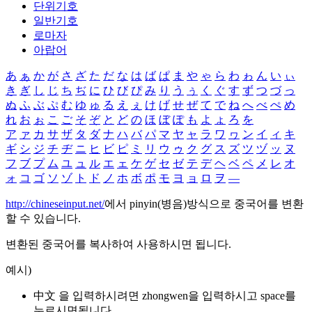
단위기호
일반기호
로마자
아랍어
あ
ぁ
か
が
さ
ざ
た
だ
な
は
ば
ぱ
ま
や
ゃ
ら
わ
ゎ
ん
い
ぃ
き
ぎ
し
じ
ち
ぢ
に
ひ
び
ぴ
み
り
う
ぅ
く
ぐ
す
ず
つ
づ
っ
ぬ
ふ
ぶ
ぷ
む
ゆ
ゅ
る
え
ぇ
け
げ
せ
ぜ
て
で
ね
へ
べ
ぺ
め
れ
お
ぉ
こ
ご
そ
ぞ
と
ど
の
ほ
ぼ
ぽ
も
よ
ょ
ろ
を
ア
ァ
カ
サ
ザ
タ
ダ
ナ
ハ
バ
パ
マ
ヤ
ャ
ラ
ワ
ヮ
ン
イ
ィ
キ
ギ
シ
ジ
チ
ヂ
ニ
ヒ
ビ
ピ
ミ
リ
ウ
ゥ
ク
グ
ス
ズ
ツ
ヅ
ッ
ヌ
フ
ブ
プ
ム
ユ
ュ
ル
エ
ェ
ケ
ゲ
セ
ゼ
テ
デ
ヘ
ベ
ペ
メ
レ
オ
ォ
コ
ゴ
ソ
ゾ
ト
ド
ノ
ホ
ボ
ポ
モ
ヨ
ョ
ロ
ヲ
―
http://chineseinput.net/
에서 pinyin(병음)방식으로 중국어를 변환
할 수 있습니다.
변환된 중국어를 복사하여 사용하시면 됩니다.
예시)
中文 을 입력하시려면
zhongwen
을 입력하시고 space를
누르시면됩니다.