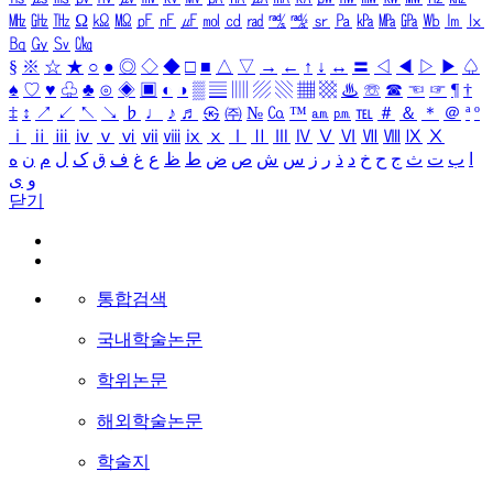
㎒
㎓
㎔
Ω
㏀
㏁
㎊
㎋
㎌
㏖
㏅
㎭
㎮
㎯
㏛
㎩
㎪
㎫
㎬
㏝
㏐
㏓
㏃
㏉
㏜
㏆
§
※
☆
★
○
●
◎
◇
◆
□
■
△
▽
→
←
↑
↓
↔
〓
◁
◀
▷
▶
♤
♠
♡
♥
♧
♣
⊙
◈
▣
◐
◑
▒
▤
▥
▨
▧
▦
▩
♨
☏
☎
☜
☞
¶
†
‡
↕
↗
↙
↖
↘
♭
♩
♪
♬
㉿
㈜
№
㏇
™
㏂
㏘
℡
＃
＆
＊
＠
ª
º
ⅰ
ⅱ
ⅲ
ⅳ
ⅴ
ⅵ
ⅶ
ⅷ
ⅸ
ⅹ
Ⅰ
Ⅱ
Ⅲ
Ⅳ
Ⅴ
Ⅵ
Ⅶ
Ⅷ
Ⅸ
Ⅹ
ا
ب
ت
ث
ج
ح
خ
د
ذ
ر
ز
س
ش
ص
ض
ط
ظ
ع
غ
ف
ق
ک
ل
م
ن
ه
و
ی
닫기
통합검색
국내학술논문
학위논문
해외학술논문
학술지