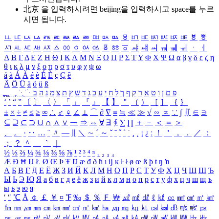
北京 을 입력하시려면
beijing
을 입력하시고 space를 누르
시면 됩니다.
ㅥ
ㅦ
ㅧ
ㅨ
ㅩ
ㅪ
ㅫ
ㅬ
ㅭ
ㅮ
ㅯ
ㅰ
ㅱ
ㅲ
ㅳ
ㅴ
ㅵ
ㅶ
ㅷ
ㅸ
ㅹ
ㅺ
ㅻ
ㅼ
ㅽ
ㅾ
ㅿ
ㆀ
ㆁ
ㆂ
ㆃ
ㆄ
ㆅ
ㆆ
ㆇ
ㆈ
ㆉ
ㆊ
ㆋ
ㆌ
ㆍ
ㆎ
Α
Β
Γ
Δ
Ε
Ζ
Η
Θ
Ι
Κ
Λ
Μ
Ν
Ξ
Ο
Π
Ρ
Σ
Τ
Υ
Φ
Χ
Ψ
Ω
α
β
γ
δ
ε
ζ
η
θ
ι
κ
λ
μ
ν
ξ
ο
π
ρ
σ
τ
υ
φ
χ
ψ
ω
á
à
Á
À
é
è
É
È
ç
Ç
ê
Ä
Ö
Ü
ä
ö
ü
ß
ְ
ֳ
ֲ
ֱ
ָ
ַ
ֵ
ֶ
ִ
ֹ
ּ
ֻ
ׂ
ׁ
ּ
ב
ה
נ
מ
צ
ת
ץ
ש
ד
ג
כ
ע
י
ח
ל
ך
ף
ק
ר
א
ט
ו
ן
ם
פ
‘
’
“
”
〔
〕
〈
〉
「
」
『
』
【
】
＂
（
）
［
］
｛
｝
±
×
÷
≠
≤
≥
∞
∴
♂
♀
∠
⊥
⌒
∂
∇
≡
≒
≪
≫
√
∽
∝
∵
∫
∬
∈
∋
⊆
⊇
⊂
⊃
∪
∩
∧
∨
￢
⇒
⇔
∀
∃
∮
∑
∏
＋
－
＜
＝
＞
、
。
·
‥
…
¨
〃
―
∥
＼
∼
´
～
ˇ
˘
˝
˚
˙
¸
˛
¡
¿
ː
！
＇
，
．
／
：
；
？
＾
＿
｀
｜
½
⅓
⅔
¼
¾
⅛
⅜
⅝
⅞
¹
²
³
⁴
ⁿ
₁
₂
₃
₄
Æ
Ð
Ħ
Ĳ
Ł
Ø
Œ
Þ
Ŧ
Ŋ
æ
đ
ð
ħ
ı
ĳ
ĸ
ŀ
ł
ø
œ
ß
þ
ŧ
ŋ
ŉ
А
Б
В
Г
Д
Е
Ё
Ж
З
И
Й
К
Л
М
Н
О
П
Р
С
Т
У
Ф
Х
Ц
Ч
Ш
Щ
Ъ
Ы
Ь
Э
Ю
Я
а
б
в
г
д
е
ё
ж
з
и
й
к
л
м
н
о
п
р
с
т
у
ф
х
ц
ч
ш
щ
ъ
ы
ь
э
ю
я
′
″
℃
Å
￠
￡
￥
¤
℉
‰
＄
％
Ｆ
￦
㎕
㎖
㎗
ℓ
㎘
㏄
㎣
㎤
㎥
㎦
㎙
㎚
㎛
㎜
㎝
㎞
㎟
㎠
㎡
㎢
㏊
㎍
㎎
㎏
㏏
㎈
㎉
㏈
㎧
㎨
㎰
㎱
㎲
㎳
㎴
㎵
㎶
㎷
㎸
㎹
㎀
㎁
㎂
㎃
㎄
㎺
㎻
㎽
㎾
㎿
㎐
㎑