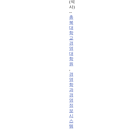
(석
사)
--
충
북
대
학
교
경
영
대
학
원
,
경
영
학
과
경
영
정
보
시
스
템