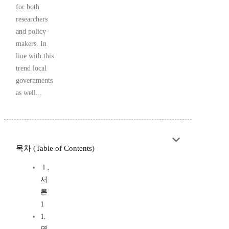
for both
researchers
and policy-
makers. In
line with this
trend local
governments
as well...
목차 (Table of Contents)
Ⅰ.
서
론
1
1.
연