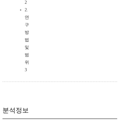
2
2.
연
구
방
법
및
범
위
3
분석정보