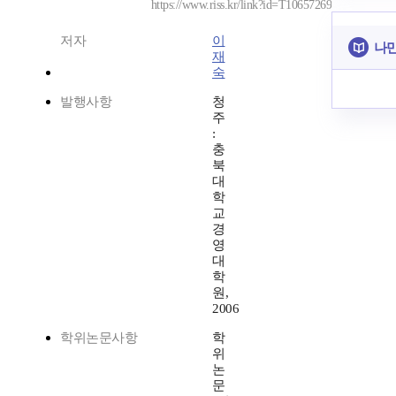
https://www.riss.kr/link?id=T10657269
저자
이
나만
재
숙
발행사항
청
주
:
충
북
대
학
교
경
영
대
학
원,
2006
학위논문사항
학
위
논
문