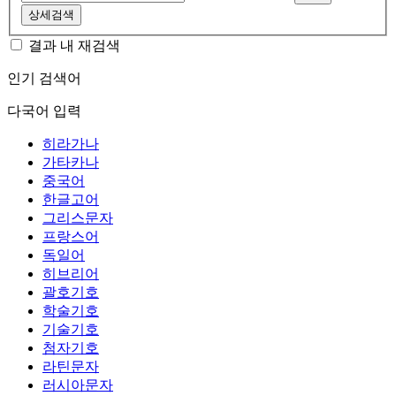
상세검색
결과 내 재검색
인기 검색어
다국어 입력
히라가나
가타카나
중국어
한글고어
그리스문자
프랑스어
독일어
히브리어
괄호기호
학술기호
기술기호
첨자기호
라틴문자
러시아문자