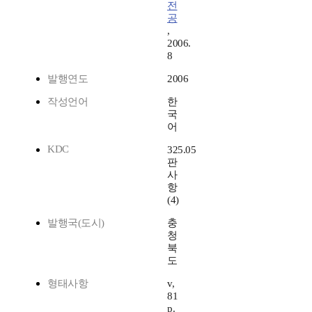
전
공
,
2006.
8
발행연도
2006
작성언어
한
국
어
KDC
325.05
판
사
항
(4)
발행국(도시)
충
청
북
도
형태사항
v,
81
p.