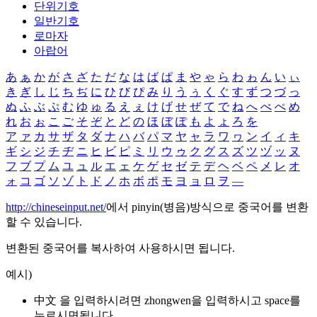
단위기호
일반기호
로마자
아랍어
あ
ぁ
か
が
さ
ざ
た
だ
な
は
ば
ぱ
ま
や
ゃ
ら
わ
ゎ
ん
い
ぃ
き
ぎ
し
じ
ち
ぢ
に
ひ
び
ぴ
み
り
う
ぅ
く
ぐ
す
ず
つ
づ
っ
ぬ
ふ
ぶ
ぷ
む
ゆ
ゅ
る
え
ぇ
け
げ
せ
ぜ
て
で
ね
へ
べ
ぺ
め
れ
お
ぉ
こ
ご
そ
ぞ
と
ど
の
ほ
ぼ
ぽ
も
よ
ょ
ろ
を
ア
ァ
カ
サ
ザ
タ
ダ
ナ
ハ
バ
パ
マ
ヤ
ャ
ラ
ワ
ヮ
ン
イ
ィ
キ
ギ
シ
ジ
チ
ヂ
ニ
ヒ
ビ
ピ
ミ
リ
ウ
ゥ
ク
グ
ス
ズ
ツ
ヅ
ッ
ヌ
フ
ブ
プ
ム
ユ
ュ
ル
エ
ェ
ケ
ゲ
セ
ゼ
テ
デ
ヘ
ベ
ペ
メ
レ
オ
ォ
コ
ゴ
ソ
ゾ
ト
ド
ノ
ホ
ボ
ポ
モ
ヨ
ョ
ロ
ヲ
―
http://chineseinput.net/
에서 pinyin(병음)방식으로 중국어를 변환
할 수 있습니다.
변환된 중국어를 복사하여 사용하시면 됩니다.
예시)
中文 을 입력하시려면
zhongwen
을 입력하시고 space를
누르시면됩니다.