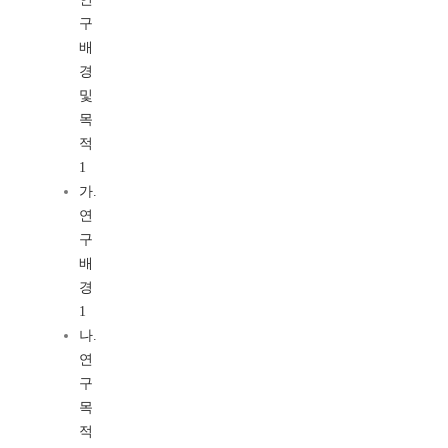
구
배
경
및
목
적
1
가.
연
구
배
경
1
나.
연
구
목
적