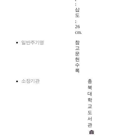
:
삽
도
;
26
cm.
일반주기명
참
고
문
헌
수
록
소장기관
충
북
대
학
교
도
서
관