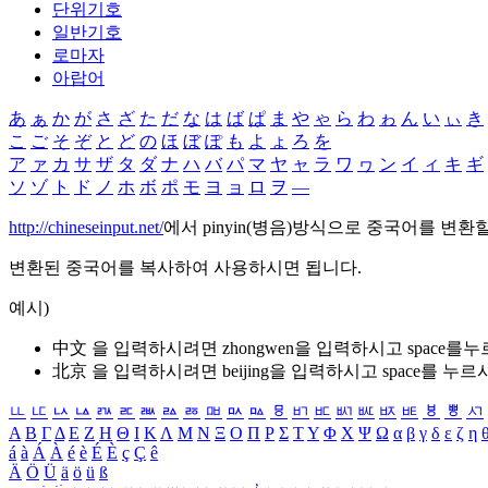
단위기호
일반기호
로마자
아랍어
あ
ぁ
か
が
さ
ざ
た
だ
な
は
ば
ぱ
ま
や
ゃ
ら
わ
ゎ
ん
い
ぃ
き
こ
ご
そ
ぞ
と
ど
の
ほ
ぼ
ぽ
も
よ
ょ
ろ
を
ア
ァ
カ
サ
ザ
タ
ダ
ナ
ハ
バ
パ
マ
ヤ
ャ
ラ
ワ
ヮ
ン
イ
ィ
キ
ギ
ソ
ゾ
ト
ド
ノ
ホ
ボ
ポ
モ
ヨ
ョ
ロ
ヲ
―
http://chineseinput.net/
에서 pinyin(병음)방식으로 중국어를 변환
변환된 중국어를 복사하여 사용하시면 됩니다.
예시)
中文 을 입력하시려면
zhongwen
을 입력하시고 space를
北京 을 입력하시려면
beijing
을 입력하시고 space를 누르
ㅥ
ㅦ
ㅧ
ㅨ
ㅩ
ㅪ
ㅫ
ㅬ
ㅭ
ㅮ
ㅯ
ㅰ
ㅱ
ㅲ
ㅳ
ㅴ
ㅵ
ㅶ
ㅷ
ㅸ
ㅹ
ㅺ
Α
Β
Γ
Δ
Ε
Ζ
Η
Θ
Ι
Κ
Λ
Μ
Ν
Ξ
Ο
Π
Ρ
Σ
Τ
Υ
Φ
Χ
Ψ
Ω
α
β
γ
δ
ε
ζ
η
á
à
Á
À
é
è
É
È
ç
Ç
ê
Ä
Ö
Ü
ä
ö
ü
ß