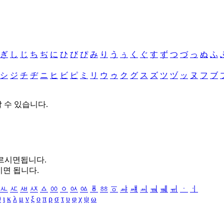
ぎ
し
じ
ち
ぢ
に
ひ
び
ぴ
み
り
う
ぅ
く
ぐ
す
ず
つ
づ
っ
ぬ
ふ
シ
ジ
チ
ヂ
ニ
ヒ
ビ
ピ
ミ
リ
ウ
ゥ
ク
グ
ス
ズ
ツ
ヅ
ッ
ヌ
フ
ブ
할 수 있습니다.
누르시면됩니다.
시면 됩니다.
ㅻ
ㅼ
ㅽ
ㅾ
ㅿ
ㆀ
ㆁ
ㆂ
ㆃ
ㆄ
ㆅ
ㆆ
ㆇ
ㆈ
ㆉ
ㆊ
ㆋ
ㆌ
ㆍ
ㆎ
θ
ι
κ
λ
μ
ν
ξ
ο
π
ρ
σ
τ
υ
φ
χ
ψ
ω