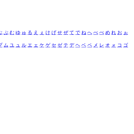
ぶ
ぷ
む
ゆ
ゅ
る
え
ぇ
け
げ
せ
ぜ
て
で
ね
へ
べ
ぺ
め
れ
お
ぉ
プ
ム
ユ
ュ
ル
エ
ェ
ケ
ゲ
セ
ゼ
テ
デ
ヘ
ベ
ペ
メ
レ
オ
ォ
コ
ゴ