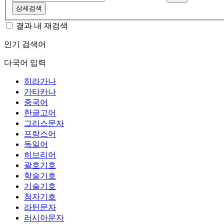
상세검색
결과 내 재검색
인기 검색어
다국어 입력
히라가나
가타카나
중국어
한글고어
그리스문자
프랑스어
독일어
히브리어
괄호기호
학술기호
기술기호
첨자기호
라틴문자
러시아문자