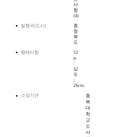
사
항
(4)
발행국(도시)
충
청
북
도
형태사항
52
p.
:
삽
도
;
26cm.
소장기관
충
북
대
학
교
도
서