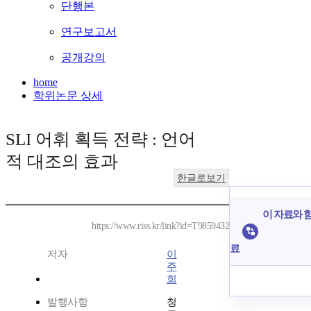
단행본
연구보고서
공개강의
home
학위논문 상세
SLI 어휘 획득 전략 : 언어
적 대조의 효과
한글로보기
이 자료와 함
https://www.riss.kr/link?id=T9859432
료
저자
이
주
희
발행사항
청