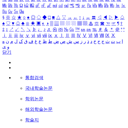
㎒
㎓
㎔
Ω
㏀
㏁
㎊
㎋
㎌
㏖
㏅
㎭
㎮
㎯
㏛
㎩
㎪
㎫
㎬
㏝
㏐
㏓
㏃
㏉
㏜
㏆
§
※
☆
★
○
●
◎
◇
◆
□
■
△
▽
→
←
↑
↓
↔
〓
◁
◀
▷
▶
♤
♠
♡
♥
♧
♣
⊙
◈
▣
◐
◑
▒
▤
▥
▨
▧
▦
▩
♨
☏
☎
☜
☞
¶
†
‡
↕
↗
↙
↖
↘
♭
♩
♪
♬
㉿
㈜
№
㏇
™
㏂
㏘
℡
＃
＆
＊
＠
ª
º
ⅰ
ⅱ
ⅲ
ⅳ
ⅴ
ⅵ
ⅶ
ⅷ
ⅸ
ⅹ
Ⅰ
Ⅱ
Ⅲ
Ⅳ
Ⅴ
Ⅵ
Ⅶ
Ⅷ
Ⅸ
Ⅹ
ا
ب
ت
ث
ج
ح
خ
د
ذ
ر
ز
س
ش
ص
ض
ط
ظ
ع
غ
ف
ق
ک
ل
م
ن
ه
و
ی
닫기
통합검색
국내학술논문
학위논문
해외학술논문
학술지