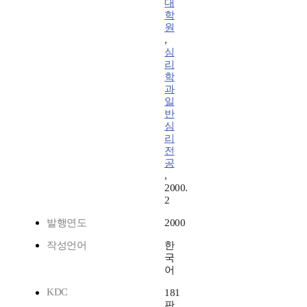
대
학
원
,
심
리
학
과
일
반
심
리
전
공
,
2000.
2
발행연도
2000
작성언어
한
국
어
KDC
181
판