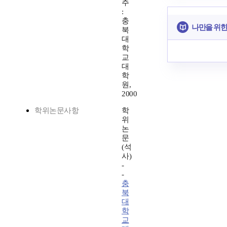
주
:
충
나만을 위한
북
대
학
교
대
학
원,
2000
학위논문사항
학
위
논
문
(석
사)
-
-
충
북
대
학
교