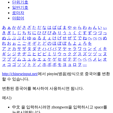
단위기호
일반기호
로마자
아랍어
あ
ぁ
か
が
さ
ざ
た
だ
な
は
ば
ぱ
ま
や
ゃ
ら
わ
ゎ
ん
い
ぃ
き
ぎ
し
じ
ち
ぢ
に
ひ
び
ぴ
み
り
う
ぅ
く
ぐ
す
ず
つ
づ
っ
ぬ
ふ
ぶ
ぷ
む
ゆ
ゅ
る
え
ぇ
け
げ
せ
ぜ
て
で
ね
へ
べ
ぺ
め
れ
お
ぉ
こ
ご
そ
ぞ
と
ど
の
ほ
ぼ
ぽ
も
よ
ょ
ろ
を
ア
ァ
カ
サ
ザ
タ
ダ
ナ
ハ
バ
パ
マ
ヤ
ャ
ラ
ワ
ヮ
ン
イ
ィ
キ
ギ
シ
ジ
チ
ヂ
ニ
ヒ
ビ
ピ
ミ
リ
ウ
ゥ
ク
グ
ス
ズ
ツ
ヅ
ッ
ヌ
フ
ブ
プ
ム
ユ
ュ
ル
エ
ェ
ケ
ゲ
セ
ゼ
テ
デ
ヘ
ベ
ペ
メ
レ
オ
ォ
コ
ゴ
ソ
ゾ
ト
ド
ノ
ホ
ボ
ポ
モ
ヨ
ョ
ロ
ヲ
―
http://chineseinput.net/
에서 pinyin(병음)방식으로 중국어를 변환
할 수 있습니다.
변환된 중국어를 복사하여 사용하시면 됩니다.
예시)
中文 을 입력하시려면
zhongwen
을 입력하시고 space를
누르시면됩니다.