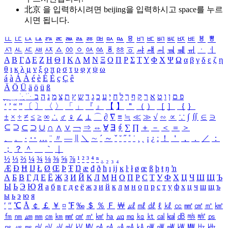
北京 을 입력하시려면
beijing
을 입력하시고 space를 누르
시면 됩니다.
ㅥ
ㅦ
ㅧ
ㅨ
ㅩ
ㅪ
ㅫ
ㅬ
ㅭ
ㅮ
ㅯ
ㅰ
ㅱ
ㅲ
ㅳ
ㅴ
ㅵ
ㅶ
ㅷ
ㅸ
ㅹ
ㅺ
ㅻ
ㅼ
ㅽ
ㅾ
ㅿ
ㆀ
ㆁ
ㆂ
ㆃ
ㆄ
ㆅ
ㆆ
ㆇ
ㆈ
ㆉ
ㆊ
ㆋ
ㆌ
ㆍ
ㆎ
Α
Β
Γ
Δ
Ε
Ζ
Η
Θ
Ι
Κ
Λ
Μ
Ν
Ξ
Ο
Π
Ρ
Σ
Τ
Υ
Φ
Χ
Ψ
Ω
α
β
γ
δ
ε
ζ
η
θ
ι
κ
λ
μ
ν
ξ
ο
π
ρ
σ
τ
υ
φ
χ
ψ
ω
á
à
Á
À
é
è
É
È
ç
Ç
ê
Ä
Ö
Ü
ä
ö
ü
ß
ְ
ֳ
ֲ
ֱ
ָ
ַ
ֵ
ֶ
ִ
ֹ
ּ
ֻ
ׂ
ׁ
ּ
ב
ה
נ
מ
צ
ת
ץ
ש
ד
ג
כ
ע
י
ח
ל
ך
ף
ק
ר
א
ט
ו
ן
ם
פ
‘
’
“
”
〔
〕
〈
〉
「
」
『
』
【
】
＂
（
）
［
］
｛
｝
±
×
÷
≠
≤
≥
∞
∴
♂
♀
∠
⊥
⌒
∂
∇
≡
≒
≪
≫
√
∽
∝
∵
∫
∬
∈
∋
⊆
⊇
⊂
⊃
∪
∩
∧
∨
￢
⇒
⇔
∀
∃
∮
∑
∏
＋
－
＜
＝
＞
、
。
·
‥
…
¨
〃
―
∥
＼
∼
´
～
ˇ
˘
˝
˚
˙
¸
˛
¡
¿
ː
！
＇
，
．
／
：
；
？
＾
＿
｀
｜
½
⅓
⅔
¼
¾
⅛
⅜
⅝
⅞
¹
²
³
⁴
ⁿ
₁
₂
₃
₄
Æ
Ð
Ħ
Ĳ
Ł
Ø
Œ
Þ
Ŧ
Ŋ
æ
đ
ð
ħ
ı
ĳ
ĸ
ŀ
ł
ø
œ
ß
þ
ŧ
ŋ
ŉ
А
Б
В
Г
Д
Е
Ё
Ж
З
И
Й
К
Л
М
Н
О
П
Р
С
Т
У
Ф
Х
Ц
Ч
Ш
Щ
Ъ
Ы
Ь
Э
Ю
Я
а
б
в
г
д
е
ё
ж
з
и
й
к
л
м
н
о
п
р
с
т
у
ф
х
ц
ч
ш
щ
ъ
ы
ь
э
ю
я
′
″
℃
Å
￠
￡
￥
¤
℉
‰
＄
％
Ｆ
￦
㎕
㎖
㎗
ℓ
㎘
㏄
㎣
㎤
㎥
㎦
㎙
㎚
㎛
㎜
㎝
㎞
㎟
㎠
㎡
㎢
㏊
㎍
㎎
㎏
㏏
㎈
㎉
㏈
㎧
㎨
㎰
㎱
㎲
㎳
㎴
㎵
㎶
㎷
㎸
㎹
㎀
㎁
㎂
㎃
㎄
㎺
㎻
㎽
㎾
㎿
㎐
㎑