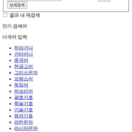
상세검색
결과 내 재검색
인기 검색어
다국어 입력
히라가나
가타카나
중국어
한글고어
그리스문자
프랑스어
독일어
히브리어
괄호기호
학술기호
기술기호
첨자기호
라틴문자
러시아문자