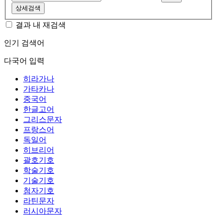
상세검색
결과 내 재검색
인기 검색어
다국어 입력
히라가나
가타카나
중국어
한글고어
그리스문자
프랑스어
독일어
히브리어
괄호기호
학술기호
기술기호
첨자기호
라틴문자
러시아문자