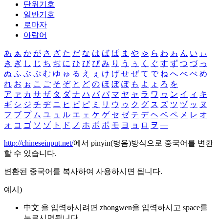
단위기호
일반기호
로마자
아랍어
あ
ぁ
か
が
さ
ざ
た
だ
な
は
ば
ぱ
ま
や
ゃ
ら
わ
ゎ
ん
い
ぃ
き
ぎ
し
じ
ち
ぢ
に
ひ
び
ぴ
み
り
う
ぅ
く
ぐ
す
ず
つ
づ
っ
ぬ
ふ
ぶ
ぷ
む
ゆ
ゅ
る
え
ぇ
け
げ
せ
ぜ
て
で
ね
へ
べ
ぺ
め
れ
お
ぉ
こ
ご
そ
ぞ
と
ど
の
ほ
ぼ
ぽ
も
よ
ょ
ろ
を
ア
ァ
カ
サ
ザ
タ
ダ
ナ
ハ
バ
パ
マ
ヤ
ャ
ラ
ワ
ヮ
ン
イ
ィ
キ
ギ
シ
ジ
チ
ヂ
ニ
ヒ
ビ
ピ
ミ
リ
ウ
ゥ
ク
グ
ス
ズ
ツ
ヅ
ッ
ヌ
フ
ブ
プ
ム
ユ
ュ
ル
エ
ェ
ケ
ゲ
セ
ゼ
テ
デ
ヘ
ベ
ペ
メ
レ
オ
ォ
コ
ゴ
ソ
ゾ
ト
ド
ノ
ホ
ボ
ポ
モ
ヨ
ョ
ロ
ヲ
―
http://chineseinput.net/
에서 pinyin(병음)방식으로 중국어를 변환
할 수 있습니다.
변환된 중국어를 복사하여 사용하시면 됩니다.
예시)
中文 을 입력하시려면
zhongwen
을 입력하시고 space를
누르시면됩니다.