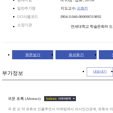
형태사항
iv, 65장 : 삽화 ; 26 cm
일반주기명
지도교수:
김희진
UCI식별코드
I804:11046-000000519892
소장기관
연세대학교 학술문화처 
원문보기
음성듣기
내보내기
부가정보
국문 초록 (Abstract)
국 문 요 약 유튜브 인플루언서 마케팅에서 의사인간관계, 유튜브 