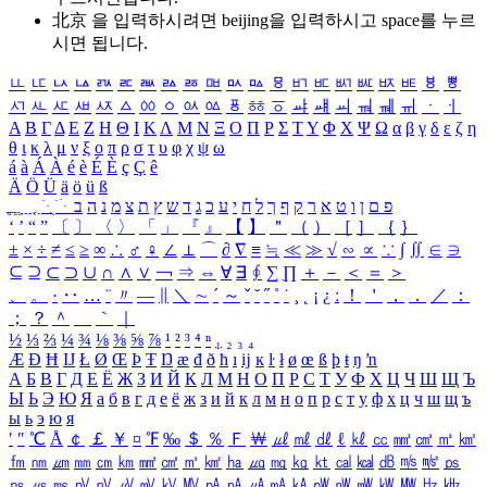
北京 을 입력하시려면
beijing
을 입력하시고 space를 누르
시면 됩니다.
ㅥ
ㅦ
ㅧ
ㅨ
ㅩ
ㅪ
ㅫ
ㅬ
ㅭ
ㅮ
ㅯ
ㅰ
ㅱ
ㅲ
ㅳ
ㅴ
ㅵ
ㅶ
ㅷ
ㅸ
ㅹ
ㅺ
ㅻ
ㅼ
ㅽ
ㅾ
ㅿ
ㆀ
ㆁ
ㆂ
ㆃ
ㆄ
ㆅ
ㆆ
ㆇ
ㆈ
ㆉ
ㆊ
ㆋ
ㆌ
ㆍ
ㆎ
Α
Β
Γ
Δ
Ε
Ζ
Η
Θ
Ι
Κ
Λ
Μ
Ν
Ξ
Ο
Π
Ρ
Σ
Τ
Υ
Φ
Χ
Ψ
Ω
α
β
γ
δ
ε
ζ
η
θ
ι
κ
λ
μ
ν
ξ
ο
π
ρ
σ
τ
υ
φ
χ
ψ
ω
á
à
Á
À
é
è
É
È
ç
Ç
ê
Ä
Ö
Ü
ä
ö
ü
ß
ְ
ֳ
ֲ
ֱ
ָ
ַ
ֵ
ֶ
ִ
ֹ
ּ
ֻ
ׂ
ׁ
ּ
ב
ה
נ
מ
צ
ת
ץ
ש
ד
ג
כ
ע
י
ח
ל
ך
ף
ק
ר
א
ט
ו
ן
ם
פ
‘
’
“
”
〔
〕
〈
〉
「
」
『
』
【
】
＂
（
）
［
］
｛
｝
±
×
÷
≠
≤
≥
∞
∴
♂
♀
∠
⊥
⌒
∂
∇
≡
≒
≪
≫
√
∽
∝
∵
∫
∬
∈
∋
⊆
⊇
⊂
⊃
∪
∩
∧
∨
￢
⇒
⇔
∀
∃
∮
∑
∏
＋
－
＜
＝
＞
、
。
·
‥
…
¨
〃
―
∥
＼
∼
´
～
ˇ
˘
˝
˚
˙
¸
˛
¡
¿
ː
！
＇
，
．
／
：
；
？
＾
＿
｀
｜
½
⅓
⅔
¼
¾
⅛
⅜
⅝
⅞
¹
²
³
⁴
ⁿ
₁
₂
₃
₄
Æ
Ð
Ħ
Ĳ
Ł
Ø
Œ
Þ
Ŧ
Ŋ
æ
đ
ð
ħ
ı
ĳ
ĸ
ŀ
ł
ø
œ
ß
þ
ŧ
ŋ
ŉ
А
Б
В
Г
Д
Е
Ё
Ж
З
И
Й
К
Л
М
Н
О
П
Р
С
Т
У
Ф
Х
Ц
Ч
Ш
Щ
Ъ
Ы
Ь
Э
Ю
Я
а
б
в
г
д
е
ё
ж
з
и
й
к
л
м
н
о
п
р
с
т
у
ф
х
ц
ч
ш
щ
ъ
ы
ь
э
ю
я
′
″
℃
Å
￠
￡
￥
¤
℉
‰
＄
％
Ｆ
￦
㎕
㎖
㎗
ℓ
㎘
㏄
㎣
㎤
㎥
㎦
㎙
㎚
㎛
㎜
㎝
㎞
㎟
㎠
㎡
㎢
㏊
㎍
㎎
㎏
㏏
㎈
㎉
㏈
㎧
㎨
㎰
㎱
㎲
㎳
㎴
㎵
㎶
㎷
㎸
㎹
㎀
㎁
㎂
㎃
㎄
㎺
㎻
㎽
㎾
㎿
㎐
㎑