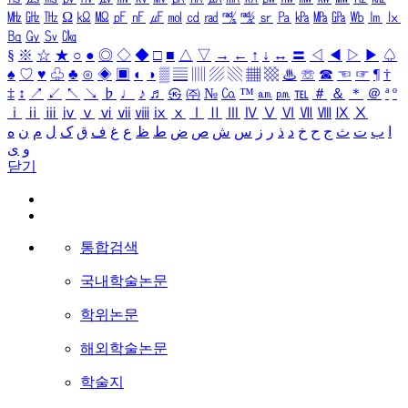
㎒
㎓
㎔
Ω
㏀
㏁
㎊
㎋
㎌
㏖
㏅
㎭
㎮
㎯
㏛
㎩
㎪
㎫
㎬
㏝
㏐
㏓
㏃
㏉
㏜
㏆
§
※
☆
★
○
●
◎
◇
◆
□
■
△
▽
→
←
↑
↓
↔
〓
◁
◀
▷
▶
♤
♠
♡
♥
♧
♣
⊙
◈
▣
◐
◑
▒
▤
▥
▨
▧
▦
▩
♨
☏
☎
☜
☞
¶
†
‡
↕
↗
↙
↖
↘
♭
♩
♪
♬
㉿
㈜
№
㏇
™
㏂
㏘
℡
＃
＆
＊
＠
ª
º
ⅰ
ⅱ
ⅲ
ⅳ
ⅴ
ⅵ
ⅶ
ⅷ
ⅸ
ⅹ
Ⅰ
Ⅱ
Ⅲ
Ⅳ
Ⅴ
Ⅵ
Ⅶ
Ⅷ
Ⅸ
Ⅹ
ا
ب
ت
ث
ج
ح
خ
د
ذ
ر
ز
س
ش
ص
ض
ط
ظ
ع
غ
ف
ق
ک
ل
م
ن
ه
و
ی
닫기
통합검색
국내학술논문
학위논문
해외학술논문
학술지