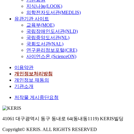
지식나눔(LOOK)
의학전자도서관(MEDLIS)
유관기관 사이트
교육부(MOE)
국립장애인도서관(NLD)
국립중앙도서관(NL)
국회도서관(NAL)
연구윤리정보포털(CRE)
사이언스온 (ScienceON)
이용약관
개인정보처리방침
개인정보 재동의
기관소개
저작물 게시중단요청
41061 대구광역시 동구 동내로 64(동내동1119) KERIS빌딩
Copyright© KERIS. ALL RIGHTS RESERVED