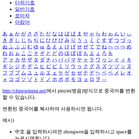
단위기호
일반기호
로마자
아랍어
あ
ぁ
か
が
さ
ざ
た
だ
な
は
ば
ぱ
ま
や
ゃ
ら
わ
ゎ
ん
い
ぃ
き
ぎ
し
じ
ち
ぢ
に
ひ
び
ぴ
み
り
う
ぅ
く
ぐ
す
ず
つ
づ
っ
ぬ
ふ
ぶ
ぷ
む
ゆ
ゅ
る
え
ぇ
け
げ
せ
ぜ
て
で
ね
へ
べ
ぺ
め
れ
お
ぉ
こ
ご
そ
ぞ
と
ど
の
ほ
ぼ
ぽ
も
よ
ょ
ろ
を
ア
ァ
カ
サ
ザ
タ
ダ
ナ
ハ
バ
パ
マ
ヤ
ャ
ラ
ワ
ヮ
ン
イ
ィ
キ
ギ
シ
ジ
チ
ヂ
ニ
ヒ
ビ
ピ
ミ
リ
ウ
ゥ
ク
グ
ス
ズ
ツ
ヅ
ッ
ヌ
フ
ブ
プ
ム
ユ
ュ
ル
エ
ェ
ケ
ゲ
セ
ゼ
テ
デ
ヘ
ベ
ペ
メ
レ
オ
ォ
コ
ゴ
ソ
ゾ
ト
ド
ノ
ホ
ボ
ポ
モ
ヨ
ョ
ロ
ヲ
―
http://chineseinput.net/
에서 pinyin(병음)방식으로 중국어를 변환
할 수 있습니다.
변환된 중국어를 복사하여 사용하시면 됩니다.
예시)
中文 을 입력하시려면
zhongwen
을 입력하시고 space를
누르시면됩니다.