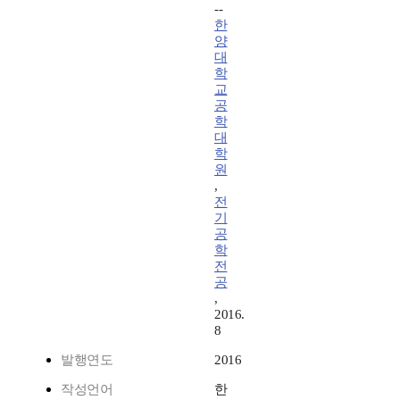
--
한
양
대
학
교
공
학
대
학
원
,
전
기
공
학
전
공
,
2016.
8
발행연도
2016
작성언어
한