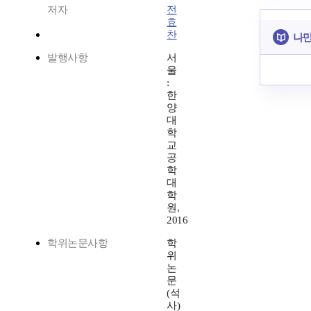
저자
전
효
찬
나만
발행사항
서
울
:
한
양
대
학
교
공
학
대
학
원,
2016
학위논문사항
학
위
논
문
(석
사)