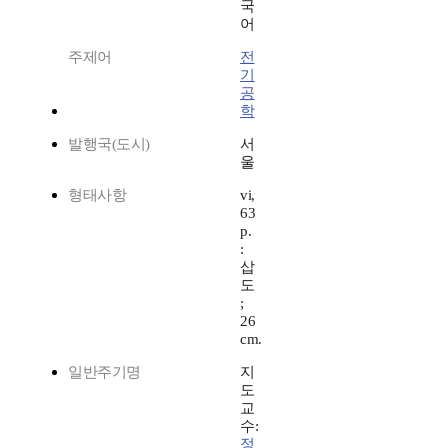
국
어
주제어
전
기
공
학
발행국(도시)
서
울
형태사항
vi,
63
p.
:
삽
도
;
26
cm.
일반주기명
지
도
교
수:
정