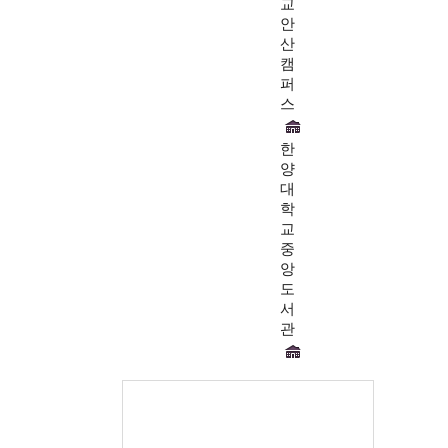
교
안
산
캠
퍼
스
한
양
대
학
교
중
앙
도
서
관