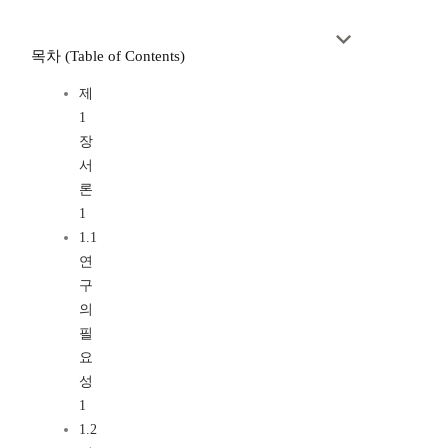
목차 (Table of Contents)
제
1
장
서
론
1
1.1
연
구
의
필
요
성
1
1.2