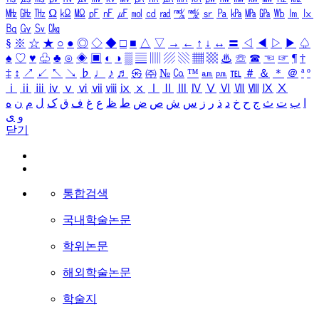
㎒
㎓
㎔
Ω
㏀
㏁
㎊
㎋
㎌
㏖
㏅
㎭
㎮
㎯
㏛
㎩
㎪
㎫
㎬
㏝
㏐
㏓
㏃
㏉
㏜
㏆
§
※
☆
★
○
●
◎
◇
◆
□
■
△
▽
→
←
↑
↓
↔
〓
◁
◀
▷
▶
♤
♠
♡
♥
♧
♣
⊙
◈
▣
◐
◑
▒
▤
▥
▨
▧
▦
▩
♨
☏
☎
☜
☞
¶
†
‡
↕
↗
↙
↖
↘
♭
♩
♪
♬
㉿
㈜
№
㏇
™
㏂
㏘
℡
＃
＆
＊
＠
ª
º
ⅰ
ⅱ
ⅲ
ⅳ
ⅴ
ⅵ
ⅶ
ⅷ
ⅸ
ⅹ
Ⅰ
Ⅱ
Ⅲ
Ⅳ
Ⅴ
Ⅵ
Ⅶ
Ⅷ
Ⅸ
Ⅹ
ا
ب
ت
ث
ج
ح
خ
د
ذ
ر
ز
س
ش
ص
ض
ط
ظ
ع
غ
ف
ق
ک
ل
م
ن
ه
و
ی
닫기
통합검색
국내학술논문
학위논문
해외학술논문
학술지