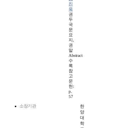
진
욱
권
두
국
문
요
지,
권
말
Abstract
수
록
참
고
문
헌:
p.
57
소장기관
한
양
대
학