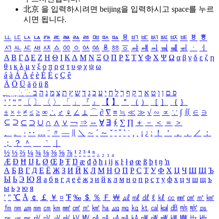
北京 을 입력하시려면
beijing
을 입력하시고 space를 누르
시면 됩니다.
ㅥ
ㅦ
ㅧ
ㅨ
ㅩ
ㅪ
ㅫ
ㅬ
ㅭ
ㅮ
ㅯ
ㅰ
ㅱ
ㅲ
ㅳ
ㅴ
ㅵ
ㅶ
ㅷ
ㅸ
ㅹ
ㅺ
ㅻ
ㅼ
ㅽ
ㅾ
ㅿ
ㆀ
ㆁ
ㆂ
ㆃ
ㆄ
ㆅ
ㆆ
ㆇ
ㆈ
ㆉ
ㆊ
ㆋ
ㆌ
ㆍ
ㆎ
Α
Β
Γ
Δ
Ε
Ζ
Η
Θ
Ι
Κ
Λ
Μ
Ν
Ξ
Ο
Π
Ρ
Σ
Τ
Υ
Φ
Χ
Ψ
Ω
α
β
γ
δ
ε
ζ
η
θ
ι
κ
λ
μ
ν
ξ
ο
π
ρ
σ
τ
υ
φ
χ
ψ
ω
á
à
Á
À
é
è
É
È
ç
Ç
ê
Ä
Ö
Ü
ä
ö
ü
ß
ְ
ֳ
ֲ
ֱ
ָ
ַ
ֵ
ֶ
ִ
ֹ
ּ
ֻ
ׂ
ׁ
ּ
ב
ה
נ
מ
צ
ת
ץ
ש
ד
ג
כ
ע
י
ח
ל
ך
ף
ק
ר
א
ט
ו
ן
ם
פ
‘
’
“
”
〔
〕
〈
〉
「
」
『
』
【
】
＂
（
）
［
］
｛
｝
±
×
÷
≠
≤
≥
∞
∴
♂
♀
∠
⊥
⌒
∂
∇
≡
≒
≪
≫
√
∽
∝
∵
∫
∬
∈
∋
⊆
⊇
⊂
⊃
∪
∩
∧
∨
￢
⇒
⇔
∀
∃
∮
∑
∏
＋
－
＜
＝
＞
、
。
·
‥
…
¨
〃
―
∥
＼
∼
´
～
ˇ
˘
˝
˚
˙
¸
˛
¡
¿
ː
！
＇
，
．
／
：
；
？
＾
＿
｀
｜
½
⅓
⅔
¼
¾
⅛
⅜
⅝
⅞
¹
²
³
⁴
ⁿ
₁
₂
₃
₄
Æ
Ð
Ħ
Ĳ
Ł
Ø
Œ
Þ
Ŧ
Ŋ
æ
đ
ð
ħ
ı
ĳ
ĸ
ŀ
ł
ø
œ
ß
þ
ŧ
ŋ
ŉ
А
Б
В
Г
Д
Е
Ё
Ж
З
И
Й
К
Л
М
Н
О
П
Р
С
Т
У
Ф
Х
Ц
Ч
Ш
Щ
Ъ
Ы
Ь
Э
Ю
Я
а
б
в
г
д
е
ё
ж
з
и
й
к
л
м
н
о
п
р
с
т
у
ф
х
ц
ч
ш
щ
ъ
ы
ь
э
ю
я
′
″
℃
Å
￠
￡
￥
¤
℉
‰
＄
％
Ｆ
￦
㎕
㎖
㎗
ℓ
㎘
㏄
㎣
㎤
㎥
㎦
㎙
㎚
㎛
㎜
㎝
㎞
㎟
㎠
㎡
㎢
㏊
㎍
㎎
㎏
㏏
㎈
㎉
㏈
㎧
㎨
㎰
㎱
㎲
㎳
㎴
㎵
㎶
㎷
㎸
㎹
㎀
㎁
㎂
㎃
㎄
㎺
㎻
㎽
㎾
㎿
㎐
㎑