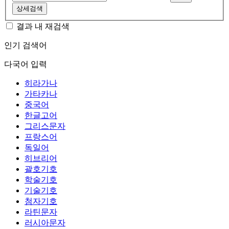
상세검색
결과 내 재검색
인기 검색어
다국어 입력
히라가나
가타카나
중국어
한글고어
그리스문자
프랑스어
독일어
히브리어
괄호기호
학술기호
기술기호
첨자기호
라틴문자
러시아문자