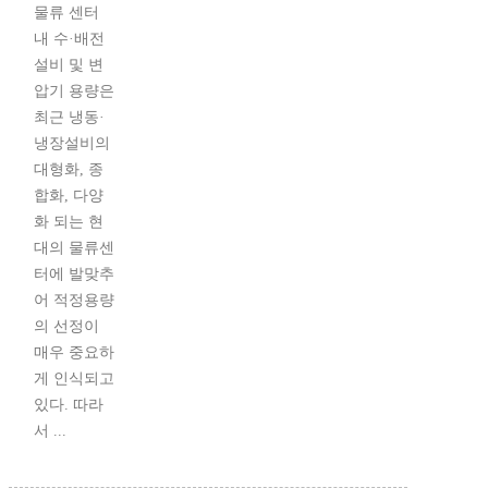
물류 센터
내 수·배전
설비 및 변
압기 용량은
최근 냉동·
냉장설비의
대형화, 종
합화, 다양
화 되는 현
대의 물류센
터에 발맞추
어 적정용량
의 선정이
매우 중요하
게 인식되고
있다. 따라
서 ...