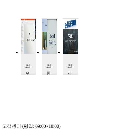
전기공학 및 회로분석 소개
전기공학
전기회로2
우
한
서
송
양
울
대
대
시
학
학
립
교
교
대
Richard
박
학
Fuch
관
교
규
김
규
식
고객센터 (평일: 09:00~18:00)