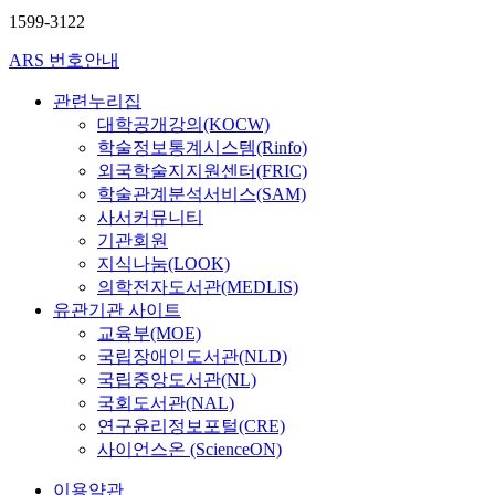
1599-3122
ARS 번호안내
관련누리집
대학공개강의(KOCW)
학술정보통계시스템(Rinfo)
외국학술지지원센터(FRIC)
학술관계분석서비스(SAM)
사서커뮤니티
기관회원
지식나눔(LOOK)
의학전자도서관(MEDLIS)
유관기관 사이트
교육부(MOE)
국립장애인도서관(NLD)
국립중앙도서관(NL)
국회도서관(NAL)
연구윤리정보포털(CRE)
사이언스온 (ScienceON)
이용약관