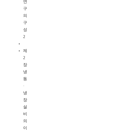
연
구
의
구
성
2
제
2
장
냉
동
·
냉
장
설
비
의
이