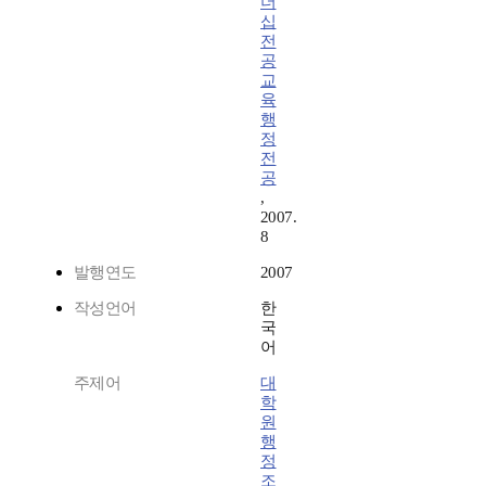
더
십
전
공
교
육
행
정
전
공
,
2007.
8
발행연도
2007
작성언어
한
국
어
주제어
대
학
원
행
정
조