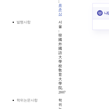
;
류
춘
나
상
발행사항
서
울
:
韓
國
外
國
語
大
學
校
敎
育
大
學
院,
2007
학위논문사항
학
위