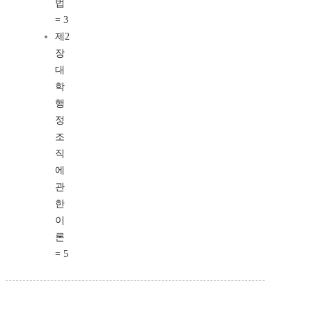
법
= 3
제2
장
대
학
행
정
조
직
에
관
한
이
론
= 5