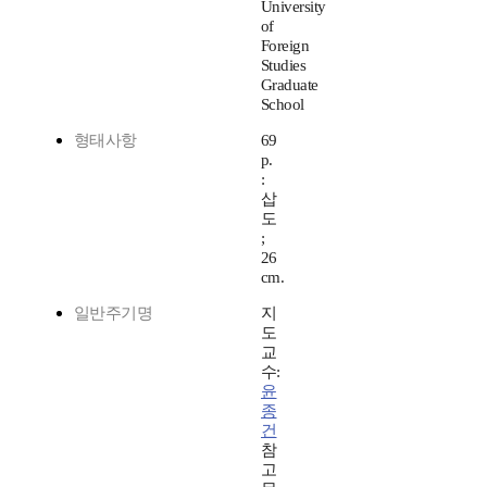
University
of
Foreign
Studies
Graduate
School
형태사항
69
p.
:
삽
도
;
26
cm.
일반주기명
지
도
교
수:
윤
종
건
참
고