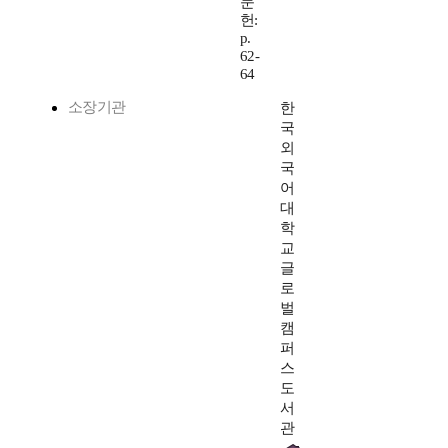
문
헌:
p.
62-
64
소장기관
한
국
외
국
어
대
학
교
글
로
벌
캠
퍼
스
도
서
관