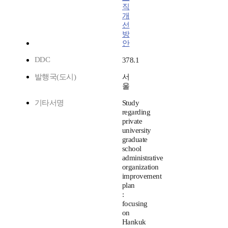
직
개
선
방
안
DDC
378.1
발행국(도시)
서
울
기타서명
Study
regarding
private
university
graduate
school
administrative
organization
improvement
plan
:
focusing
on
Hankuk