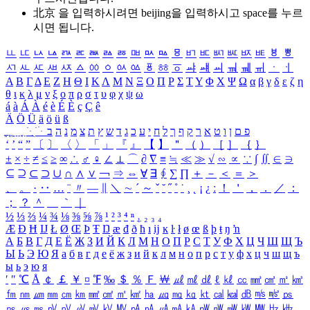
北京 을 입력하시려면
beijing
을 입력하시고 space를 누르
시면 됩니다.
ㅥ
ㅦ
ㅧ
ㅨ
ㅩ
ㅪ
ㅫ
ㅬ
ㅭ
ㅮ
ㅯ
ㅰ
ㅱ
ㅲ
ㅳ
ㅴ
ㅵ
ㅶ
ㅷ
ㅸ
ㅹ
ㅺ
ㅻ
ㅼ
ㅽ
ㅾ
ㅿ
ㆀ
ㆁ
ㆂ
ㆃ
ㆄ
ㆅ
ㆆ
ㆇ
ㆈ
ㆉ
ㆊ
ㆋ
ㆌ
ㆍ
ㆎ
Α
Β
Γ
Δ
Ε
Ζ
Η
Θ
Ι
Κ
Λ
Μ
Ν
Ξ
Ο
Π
Ρ
Σ
Τ
Υ
Φ
Χ
Ψ
Ω
α
β
γ
δ
ε
ζ
η
θ
ι
κ
λ
μ
ν
ξ
ο
π
ρ
σ
τ
υ
φ
χ
ψ
ω
á
à
Á
À
é
è
É
È
ç
Ç
ê
Ä
Ö
Ü
ä
ö
ü
ß
ְ
ֳ
ֲ
ֱ
ָ
ַ
ֵ
ֶ
ִ
ֹ
ּ
ֻ
ׂ
ׁ
ּ
ב
ה
נ
מ
צ
ת
ץ
ש
ד
ג
כ
ע
י
ח
ל
ך
ף
ק
ר
א
ט
ו
ן
ם
פ
‘
’
“
”
〔
〕
〈
〉
「
」
『
』
【
】
＂
（
）
［
］
｛
｝
±
×
÷
≠
≤
≥
∞
∴
♂
♀
∠
⊥
⌒
∂
∇
≡
≒
≪
≫
√
∽
∝
∵
∫
∬
∈
∋
⊆
⊇
⊂
⊃
∪
∩
∧
∨
￢
⇒
⇔
∀
∃
∮
∑
∏
＋
－
＜
＝
＞
、
。
·
‥
…
¨
〃
―
∥
＼
∼
´
～
ˇ
˘
˝
˚
˙
¸
˛
¡
¿
ː
！
＇
，
．
／
：
；
？
＾
＿
｀
｜
½
⅓
⅔
¼
¾
⅛
⅜
⅝
⅞
¹
²
³
⁴
ⁿ
₁
₂
₃
₄
Æ
Ð
Ħ
Ĳ
Ł
Ø
Œ
Þ
Ŧ
Ŋ
æ
đ
ð
ħ
ı
ĳ
ĸ
ŀ
ł
ø
œ
ß
þ
ŧ
ŋ
ŉ
А
Б
В
Г
Д
Е
Ё
Ж
З
И
Й
К
Л
М
Н
О
П
Р
С
Т
У
Ф
Х
Ц
Ч
Ш
Щ
Ъ
Ы
Ь
Э
Ю
Я
а
б
в
г
д
е
ё
ж
з
и
й
к
л
м
н
о
п
р
с
т
у
ф
х
ц
ч
ш
щ
ъ
ы
ь
э
ю
я
′
″
℃
Å
￠
￡
￥
¤
℉
‰
＄
％
Ｆ
￦
㎕
㎖
㎗
ℓ
㎘
㏄
㎣
㎤
㎥
㎦
㎙
㎚
㎛
㎜
㎝
㎞
㎟
㎠
㎡
㎢
㏊
㎍
㎎
㎏
㏏
㎈
㎉
㏈
㎧
㎨
㎰
㎱
㎲
㎳
㎴
㎵
㎶
㎷
㎸
㎹
㎀
㎁
㎂
㎃
㎄
㎺
㎻
㎽
㎾
㎿
㎐
㎑