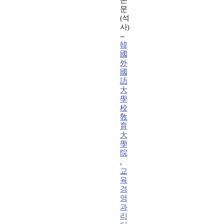
논
문
(석
사)
--
韓
國
外
國
語
大
學
校
敎
育
大
學
院
,
교
육
경
영
과
리