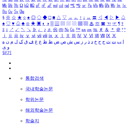
㎒
㎓
㎔
Ω
㏀
㏁
㎊
㎋
㎌
㏖
㏅
㎭
㎮
㎯
㏛
㎩
㎪
㎫
㎬
㏝
㏐
㏓
㏃
㏉
㏜
㏆
§
※
☆
★
○
●
◎
◇
◆
□
■
△
▽
→
←
↑
↓
↔
〓
◁
◀
▷
▶
♤
♠
♡
♥
♧
♣
⊙
◈
▣
◐
◑
▒
▤
▥
▨
▧
▦
▩
♨
☏
☎
☜
☞
¶
†
‡
↕
↗
↙
↖
↘
♭
♩
♪
♬
㉿
㈜
№
㏇
™
㏂
㏘
℡
＃
＆
＊
＠
ª
º
ⅰ
ⅱ
ⅲ
ⅳ
ⅴ
ⅵ
ⅶ
ⅷ
ⅸ
ⅹ
Ⅰ
Ⅱ
Ⅲ
Ⅳ
Ⅴ
Ⅵ
Ⅶ
Ⅷ
Ⅸ
Ⅹ
ا
ب
ت
ث
ج
ح
خ
د
ذ
ر
ز
س
ش
ص
ض
ط
ظ
ع
غ
ف
ق
ک
ل
م
ن
ه
و
ی
닫기
통합검색
국내학술논문
학위논문
해외학술논문
학술지