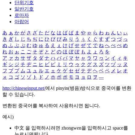
단위기호
일반기호
로마자
아랍어
あ
ぁ
か
が
さ
ざ
た
だ
な
は
ば
ぱ
ま
や
ゃ
ら
わ
ゎ
ん
い
ぃ
き
ぎ
し
じ
ち
ぢ
に
ひ
び
ぴ
み
り
う
ぅ
く
ぐ
す
ず
つ
づ
っ
ぬ
ふ
ぶ
ぷ
む
ゆ
ゅ
る
え
ぇ
け
げ
せ
ぜ
て
で
ね
へ
べ
ぺ
め
れ
お
ぉ
こ
ご
そ
ぞ
と
ど
の
ほ
ぼ
ぽ
も
よ
ょ
ろ
を
ア
ァ
カ
サ
ザ
タ
ダ
ナ
ハ
バ
パ
マ
ヤ
ャ
ラ
ワ
ヮ
ン
イ
ィ
キ
ギ
シ
ジ
チ
ヂ
ニ
ヒ
ビ
ピ
ミ
リ
ウ
ゥ
ク
グ
ス
ズ
ツ
ヅ
ッ
ヌ
フ
ブ
プ
ム
ユ
ュ
ル
エ
ェ
ケ
ゲ
セ
ゼ
テ
デ
ヘ
ベ
ペ
メ
レ
オ
ォ
コ
ゴ
ソ
ゾ
ト
ド
ノ
ホ
ボ
ポ
モ
ヨ
ョ
ロ
ヲ
―
http://chineseinput.net/
에서 pinyin(병음)방식으로 중국어를 변환
할 수 있습니다.
변환된 중국어를 복사하여 사용하시면 됩니다.
예시)
中文 을 입력하시려면
zhongwen
을 입력하시고 space를
누르시면됩니다.