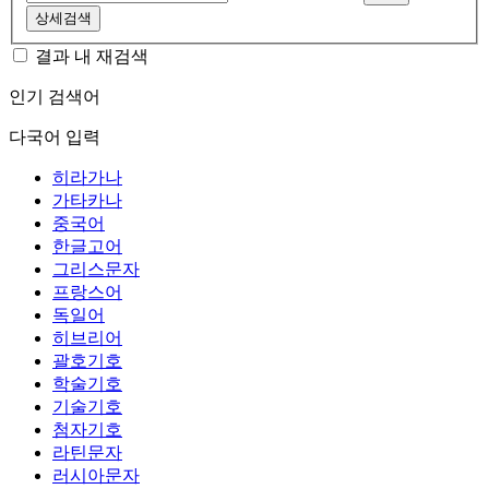
상세검색
결과 내 재검색
인기 검색어
다국어 입력
히라가나
가타카나
중국어
한글고어
그리스문자
프랑스어
독일어
히브리어
괄호기호
학술기호
기술기호
첨자기호
라틴문자
러시아문자