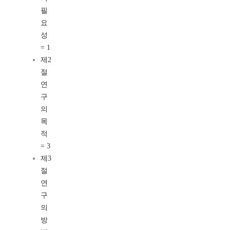
필
요
성
= 1
제2
절
연
구
의
목
적
= 3
제3
절
연
구
의
방