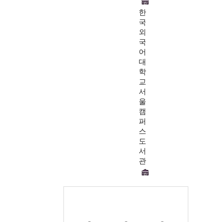
한
국
외
국
어
대
학
교
서
울
캠
퍼
스
도
서
관