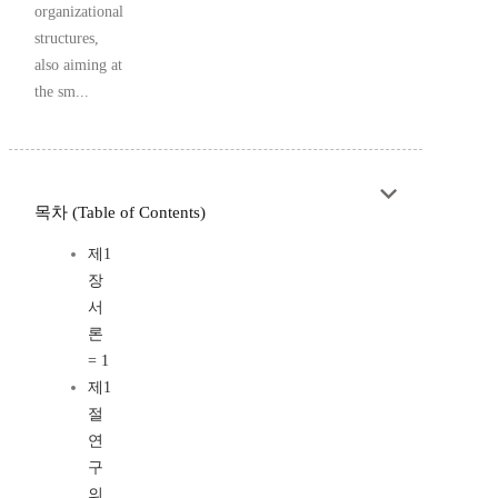
organizational
structures,
also aiming at
the sm...
목차 (Table of Contents)
제1
장
서
론
= 1
제1
절
연
구
의