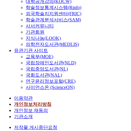
대학공개강의(KOCW)
학술정보통계시스템(Rinfo)
외국학술지지원센터(FRIC)
학술관계분석서비스(SAM)
사서커뮤니티
기관회원
지식나눔(LOOK)
의학전자도서관(MEDLIS)
유관기관 사이트
교육부(MOE)
국립장애인도서관(NLD)
국립중앙도서관(NL)
국회도서관(NAL)
연구윤리정보포털(CRE)
사이언스온 (ScienceON)
이용약관
개인정보처리방침
개인정보 재동의
기관소개
저작물 게시중단요청