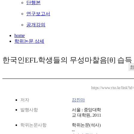
단행본
연구보고서
공개강의
home
학위논문 상세
한국인EFL학생들의 무성마찰음[θ] 습득
https://www.riss.kr/link?
저자
강진아
발행사항
서울 : 중앙대학
교 대학원, 2011
학위논문사항
학위논문(석사)
--