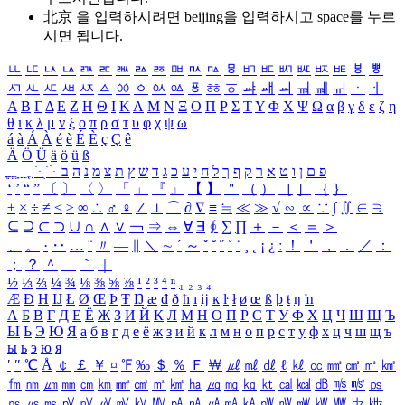
北京 을 입력하시려면
beijing
을 입력하시고 space를 누르
시면 됩니다.
ㅥ
ㅦ
ㅧ
ㅨ
ㅩ
ㅪ
ㅫ
ㅬ
ㅭ
ㅮ
ㅯ
ㅰ
ㅱ
ㅲ
ㅳ
ㅴ
ㅵ
ㅶ
ㅷ
ㅸ
ㅹ
ㅺ
ㅻ
ㅼ
ㅽ
ㅾ
ㅿ
ㆀ
ㆁ
ㆂ
ㆃ
ㆄ
ㆅ
ㆆ
ㆇ
ㆈ
ㆉ
ㆊ
ㆋ
ㆌ
ㆍ
ㆎ
Α
Β
Γ
Δ
Ε
Ζ
Η
Θ
Ι
Κ
Λ
Μ
Ν
Ξ
Ο
Π
Ρ
Σ
Τ
Υ
Φ
Χ
Ψ
Ω
α
β
γ
δ
ε
ζ
η
θ
ι
κ
λ
μ
ν
ξ
ο
π
ρ
σ
τ
υ
φ
χ
ψ
ω
á
à
Á
À
é
è
É
È
ç
Ç
ê
Ä
Ö
Ü
ä
ö
ü
ß
ְ
ֳ
ֲ
ֱ
ָ
ַ
ֵ
ֶ
ִ
ֹ
ּ
ֻ
ׂ
ׁ
ּ
ב
ה
נ
מ
צ
ת
ץ
ש
ד
ג
כ
ע
י
ח
ל
ך
ף
ק
ר
א
ט
ו
ן
ם
פ
‘
’
“
”
〔
〕
〈
〉
「
」
『
』
【
】
＂
（
）
［
］
｛
｝
±
×
÷
≠
≤
≥
∞
∴
♂
♀
∠
⊥
⌒
∂
∇
≡
≒
≪
≫
√
∽
∝
∵
∫
∬
∈
∋
⊆
⊇
⊂
⊃
∪
∩
∧
∨
￢
⇒
⇔
∀
∃
∮
∑
∏
＋
－
＜
＝
＞
、
。
·
‥
…
¨
〃
―
∥
＼
∼
´
～
ˇ
˘
˝
˚
˙
¸
˛
¡
¿
ː
！
＇
，
．
／
：
；
？
＾
＿
｀
｜
½
⅓
⅔
¼
¾
⅛
⅜
⅝
⅞
¹
²
³
⁴
ⁿ
₁
₂
₃
₄
Æ
Ð
Ħ
Ĳ
Ł
Ø
Œ
Þ
Ŧ
Ŋ
æ
đ
ð
ħ
ı
ĳ
ĸ
ŀ
ł
ø
œ
ß
þ
ŧ
ŋ
ŉ
А
Б
В
Г
Д
Е
Ё
Ж
З
И
Й
К
Л
М
Н
О
П
Р
С
Т
У
Ф
Х
Ц
Ч
Ш
Щ
Ъ
Ы
Ь
Э
Ю
Я
а
б
в
г
д
е
ё
ж
з
и
й
к
л
м
н
о
п
р
с
т
у
ф
х
ц
ч
ш
щ
ъ
ы
ь
э
ю
я
′
″
℃
Å
￠
￡
￥
¤
℉
‰
＄
％
Ｆ
￦
㎕
㎖
㎗
ℓ
㎘
㏄
㎣
㎤
㎥
㎦
㎙
㎚
㎛
㎜
㎝
㎞
㎟
㎠
㎡
㎢
㏊
㎍
㎎
㎏
㏏
㎈
㎉
㏈
㎧
㎨
㎰
㎱
㎲
㎳
㎴
㎵
㎶
㎷
㎸
㎹
㎀
㎁
㎂
㎃
㎄
㎺
㎻
㎽
㎾
㎿
㎐
㎑