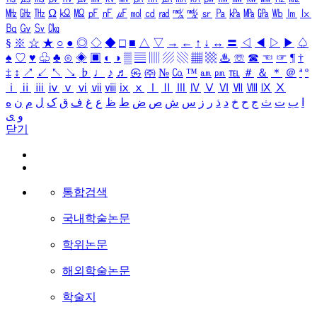
㎒
㎓
㎔
Ω
㏀
㏁
㎊
㎋
㎌
㏖
㏅
㎭
㎮
㎯
㏛
㎩
㎪
㎫
㎬
㏝
㏐
㏓
㏃
㏉
㏜
㏆
§
※
☆
★
○
●
◎
◇
◆
□
■
△
▽
→
←
↑
↓
↔
〓
◁
◀
▷
▶
♤
♠
♡
♥
♧
♣
⊙
◈
▣
◐
◑
▒
▤
▥
▨
▧
▦
▩
♨
☏
☎
☜
☞
¶
†
‡
↕
↗
↙
↖
↘
♭
♩
♪
♬
㉿
㈜
№
㏇
™
㏂
㏘
℡
＃
＆
＊
＠
ª
º
ⅰ
ⅱ
ⅲ
ⅳ
ⅴ
ⅵ
ⅶ
ⅷ
ⅸ
ⅹ
Ⅰ
Ⅱ
Ⅲ
Ⅳ
Ⅴ
Ⅵ
Ⅶ
Ⅷ
Ⅸ
Ⅹ
ا
ب
ت
ث
ج
ح
خ
د
ذ
ر
ز
س
ش
ص
ض
ط
ظ
ع
غ
ف
ق
ک
ل
م
ن
ه
و
ی
닫기
통합검색
국내학술논문
학위논문
해외학술논문
학술지