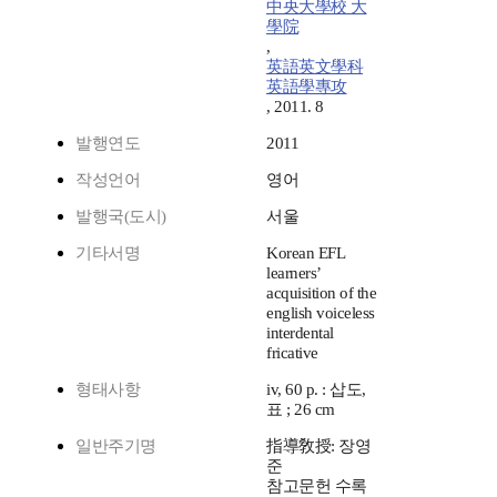
中央大學校 大
學院
,
英語英文學科
英語學專攻
, 2011. 8
발행연도
2011
작성언어
영어
발행국(도시)
서울
기타서명
Korean EFL
learners’
acquisition of the
english voiceless
interdental
fricative
형태사항
iv, 60 p. : 삽도,
표 ; 26 cm
일반주기명
指導敎授: 장영
준
참고문헌 수록