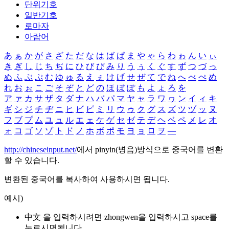
단위기호
일반기호
로마자
아랍어
あ
ぁ
か
が
さ
ざ
た
だ
な
は
ば
ぱ
ま
や
ゃ
ら
わ
ゎ
ん
い
ぃ
き
ぎ
し
じ
ち
ぢ
に
ひ
び
ぴ
み
り
う
ぅ
く
ぐ
す
ず
つ
づ
っ
ぬ
ふ
ぶ
ぷ
む
ゆ
ゅ
る
え
ぇ
け
げ
せ
ぜ
て
で
ね
へ
べ
ぺ
め
れ
お
ぉ
こ
ご
そ
ぞ
と
ど
の
ほ
ぼ
ぽ
も
よ
ょ
ろ
を
ア
ァ
カ
サ
ザ
タ
ダ
ナ
ハ
バ
パ
マ
ヤ
ャ
ラ
ワ
ヮ
ン
イ
ィ
キ
ギ
シ
ジ
チ
ヂ
ニ
ヒ
ビ
ピ
ミ
リ
ウ
ゥ
ク
グ
ス
ズ
ツ
ヅ
ッ
ヌ
フ
ブ
プ
ム
ユ
ュ
ル
エ
ェ
ケ
ゲ
セ
ゼ
テ
デ
ヘ
ベ
ペ
メ
レ
オ
ォ
コ
ゴ
ソ
ゾ
ト
ド
ノ
ホ
ボ
ポ
モ
ヨ
ョ
ロ
ヲ
―
http://chineseinput.net/
에서 pinyin(병음)방식으로 중국어를 변환
할 수 있습니다.
변환된 중국어를 복사하여 사용하시면 됩니다.
예시)
中文 을 입력하시려면
zhongwen
을 입력하시고 space를
누르시면됩니다.