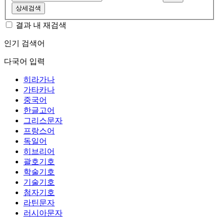
상세검색
결과 내 재검색
인기 검색어
다국어 입력
히라가나
가타카나
중국어
한글고어
그리스문자
프랑스어
독일어
히브리어
괄호기호
학술기호
기술기호
첨자기호
라틴문자
러시아문자