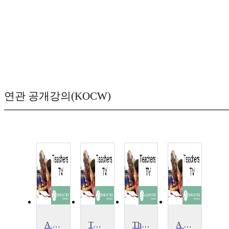
연관 공개강의(KOCW)
A Case-Study
Two Case Studies
The Case for Early Years Language Intervention
A Case Study