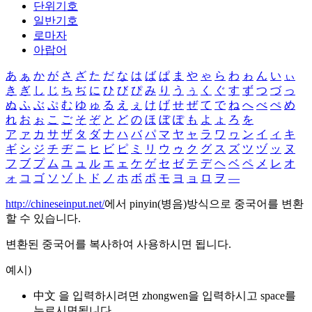
단위기호
일반기호
로마자
아랍어
あ
ぁ
か
が
さ
ざ
た
だ
な
は
ば
ぱ
ま
や
ゃ
ら
わ
ゎ
ん
い
ぃ
き
ぎ
し
じ
ち
ぢ
に
ひ
び
ぴ
み
り
う
ぅ
く
ぐ
す
ず
つ
づ
っ
ぬ
ふ
ぶ
ぷ
む
ゆ
ゅ
る
え
ぇ
け
げ
せ
ぜ
て
で
ね
へ
べ
ぺ
め
れ
お
ぉ
こ
ご
そ
ぞ
と
ど
の
ほ
ぼ
ぽ
も
よ
ょ
ろ
を
ア
ァ
カ
サ
ザ
タ
ダ
ナ
ハ
バ
パ
マ
ヤ
ャ
ラ
ワ
ヮ
ン
イ
ィ
キ
ギ
シ
ジ
チ
ヂ
ニ
ヒ
ビ
ピ
ミ
リ
ウ
ゥ
ク
グ
ス
ズ
ツ
ヅ
ッ
ヌ
フ
ブ
プ
ム
ユ
ュ
ル
エ
ェ
ケ
ゲ
セ
ゼ
テ
デ
ヘ
ベ
ペ
メ
レ
オ
ォ
コ
ゴ
ソ
ゾ
ト
ド
ノ
ホ
ボ
ポ
モ
ヨ
ョ
ロ
ヲ
―
http://chineseinput.net/
에서 pinyin(병음)방식으로 중국어를 변환
할 수 있습니다.
변환된 중국어를 복사하여 사용하시면 됩니다.
예시)
中文 을 입력하시려면
zhongwen
을 입력하시고 space를
누르시면됩니다.