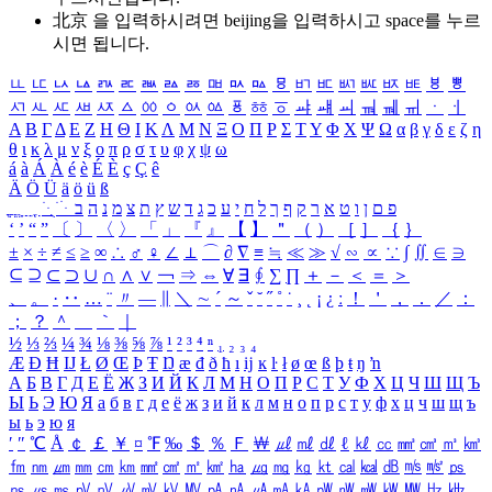
北京 을 입력하시려면
beijing
을 입력하시고 space를 누르
시면 됩니다.
ㅥ
ㅦ
ㅧ
ㅨ
ㅩ
ㅪ
ㅫ
ㅬ
ㅭ
ㅮ
ㅯ
ㅰ
ㅱ
ㅲ
ㅳ
ㅴ
ㅵ
ㅶ
ㅷ
ㅸ
ㅹ
ㅺ
ㅻ
ㅼ
ㅽ
ㅾ
ㅿ
ㆀ
ㆁ
ㆂ
ㆃ
ㆄ
ㆅ
ㆆ
ㆇ
ㆈ
ㆉ
ㆊ
ㆋ
ㆌ
ㆍ
ㆎ
Α
Β
Γ
Δ
Ε
Ζ
Η
Θ
Ι
Κ
Λ
Μ
Ν
Ξ
Ο
Π
Ρ
Σ
Τ
Υ
Φ
Χ
Ψ
Ω
α
β
γ
δ
ε
ζ
η
θ
ι
κ
λ
μ
ν
ξ
ο
π
ρ
σ
τ
υ
φ
χ
ψ
ω
á
à
Á
À
é
è
É
È
ç
Ç
ê
Ä
Ö
Ü
ä
ö
ü
ß
ְ
ֳ
ֲ
ֱ
ָ
ַ
ֵ
ֶ
ִ
ֹ
ּ
ֻ
ׂ
ׁ
ּ
ב
ה
נ
מ
צ
ת
ץ
ש
ד
ג
כ
ע
י
ח
ל
ך
ף
ק
ר
א
ט
ו
ן
ם
פ
‘
’
“
”
〔
〕
〈
〉
「
」
『
』
【
】
＂
（
）
［
］
｛
｝
±
×
÷
≠
≤
≥
∞
∴
♂
♀
∠
⊥
⌒
∂
∇
≡
≒
≪
≫
√
∽
∝
∵
∫
∬
∈
∋
⊆
⊇
⊂
⊃
∪
∩
∧
∨
￢
⇒
⇔
∀
∃
∮
∑
∏
＋
－
＜
＝
＞
、
。
·
‥
…
¨
〃
―
∥
＼
∼
´
～
ˇ
˘
˝
˚
˙
¸
˛
¡
¿
ː
！
＇
，
．
／
：
；
？
＾
＿
｀
｜
½
⅓
⅔
¼
¾
⅛
⅜
⅝
⅞
¹
²
³
⁴
ⁿ
₁
₂
₃
₄
Æ
Ð
Ħ
Ĳ
Ł
Ø
Œ
Þ
Ŧ
Ŋ
æ
đ
ð
ħ
ı
ĳ
ĸ
ŀ
ł
ø
œ
ß
þ
ŧ
ŋ
ŉ
А
Б
В
Г
Д
Е
Ё
Ж
З
И
Й
К
Л
М
Н
О
П
Р
С
Т
У
Ф
Х
Ц
Ч
Ш
Щ
Ъ
Ы
Ь
Э
Ю
Я
а
б
в
г
д
е
ё
ж
з
и
й
к
л
м
н
о
п
р
с
т
у
ф
х
ц
ч
ш
щ
ъ
ы
ь
э
ю
я
′
″
℃
Å
￠
￡
￥
¤
℉
‰
＄
％
Ｆ
￦
㎕
㎖
㎗
ℓ
㎘
㏄
㎣
㎤
㎥
㎦
㎙
㎚
㎛
㎜
㎝
㎞
㎟
㎠
㎡
㎢
㏊
㎍
㎎
㎏
㏏
㎈
㎉
㏈
㎧
㎨
㎰
㎱
㎲
㎳
㎴
㎵
㎶
㎷
㎸
㎹
㎀
㎁
㎂
㎃
㎄
㎺
㎻
㎽
㎾
㎿
㎐
㎑