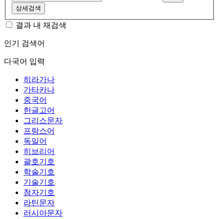
상세검색
결과 내 재검색
인기 검색어
다국어 입력
히라가나
가타카나
중국어
한글고어
그리스문자
프랑스어
독일어
히브리어
괄호기호
학술기호
기술기호
첨자기호
라틴문자
러시아문자