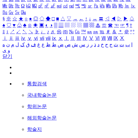
㎒
㎓
㎔
Ω
㏀
㏁
㎊
㎋
㎌
㏖
㏅
㎭
㎮
㎯
㏛
㎩
㎪
㎫
㎬
㏝
㏐
㏓
㏃
㏉
㏜
㏆
§
※
☆
★
○
●
◎
◇
◆
□
■
△
▽
→
←
↑
↓
↔
〓
◁
◀
▷
▶
♤
♠
♡
♥
♧
♣
⊙
◈
▣
◐
◑
▒
▤
▥
▨
▧
▦
▩
♨
☏
☎
☜
☞
¶
†
‡
↕
↗
↙
↖
↘
♭
♩
♪
♬
㉿
㈜
№
㏇
™
㏂
㏘
℡
＃
＆
＊
＠
ª
º
ⅰ
ⅱ
ⅲ
ⅳ
ⅴ
ⅵ
ⅶ
ⅷ
ⅸ
ⅹ
Ⅰ
Ⅱ
Ⅲ
Ⅳ
Ⅴ
Ⅵ
Ⅶ
Ⅷ
Ⅸ
Ⅹ
ا
ب
ت
ث
ج
ح
خ
د
ذ
ر
ز
س
ش
ص
ض
ط
ظ
ع
غ
ف
ق
ک
ل
م
ن
ه
و
ی
닫기
통합검색
국내학술논문
학위논문
해외학술논문
학술지