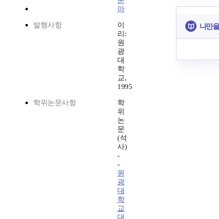
순
아
발행사항
이
나만을
리:
원
광
대
학
교,
1995
학위논문사항
학
위
논
문
(석
사)
-
-
원
광
대
학
교
대