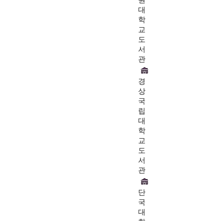
원
대
학
교
도
서
관
경
상
국
립
대
학
교
도
서
관
단
국
대