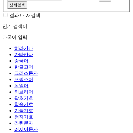
상세검색
결과 내 재검색
인기 검색어
다국어 입력
히라가나
가타카나
중국어
한글고어
그리스문자
프랑스어
독일어
히브리어
괄호기호
학술기호
기술기호
첨자기호
라틴문자
러시아문자