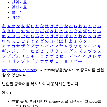
단위기호
일반기호
로마자
아랍어
あ
ぁ
か
が
さ
ざ
た
だ
な
は
ば
ぱ
ま
や
ゃ
ら
わ
ゎ
ん
い
ぃ
き
ぎ
し
じ
ち
ぢ
に
ひ
び
ぴ
み
り
う
ぅ
く
ぐ
す
ず
つ
づ
っ
ぬ
ふ
ぶ
ぷ
む
ゆ
ゅ
る
え
ぇ
け
げ
せ
ぜ
て
で
ね
へ
べ
ぺ
め
れ
お
ぉ
こ
ご
そ
ぞ
と
ど
の
ほ
ぼ
ぽ
も
よ
ょ
ろ
を
ア
ァ
カ
サ
ザ
タ
ダ
ナ
ハ
バ
パ
マ
ヤ
ャ
ラ
ワ
ヮ
ン
イ
ィ
キ
ギ
シ
ジ
チ
ヂ
ニ
ヒ
ビ
ピ
ミ
リ
ウ
ゥ
ク
グ
ス
ズ
ツ
ヅ
ッ
ヌ
フ
ブ
プ
ム
ユ
ュ
ル
エ
ェ
ケ
ゲ
セ
ゼ
テ
デ
ヘ
ベ
ペ
メ
レ
オ
ォ
コ
ゴ
ソ
ゾ
ト
ド
ノ
ホ
ボ
ポ
モ
ヨ
ョ
ロ
ヲ
―
http://chineseinput.net/
에서 pinyin(병음)방식으로 중국어를 변환
할 수 있습니다.
변환된 중국어를 복사하여 사용하시면 됩니다.
예시)
中文 을 입력하시려면
zhongwen
을 입력하시고 space를
누르시면됩니다.