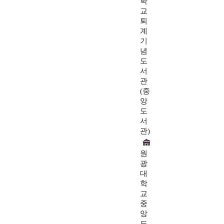
학
교
퇴
계
기
념
도
서
관
(중
앙
도
서
관)
원
광
대
학
교
중
앙
도