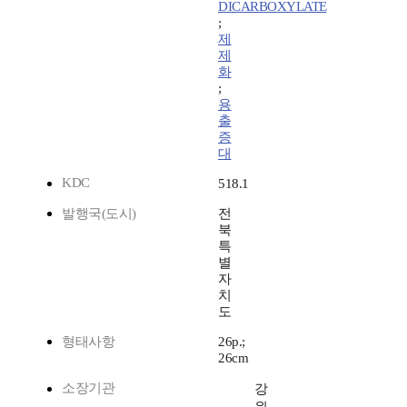
DICARBOXYLATE
;
제
제
화
;
용
출
증
대
KDC
518.1
발행국(도시)
전
북
특
별
자
치
도
형태사항
26p.;
26cm
소장기관
강