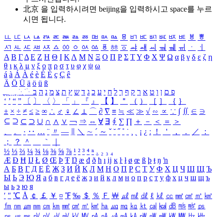
北京 을 입력하시려면
beijing
을 입력하시고 space를 누르
시면 됩니다.
ㅥ
ㅦ
ㅧ
ㅨ
ㅩ
ㅪ
ㅫ
ㅬ
ㅭ
ㅮ
ㅯ
ㅰ
ㅱ
ㅲ
ㅳ
ㅴ
ㅵ
ㅶ
ㅷ
ㅸ
ㅹ
ㅺ
ㅻ
ㅼ
ㅽ
ㅾ
ㅿ
ㆀ
ㆁ
ㆂ
ㆃ
ㆄ
ㆅ
ㆆ
ㆇ
ㆈ
ㆉ
ㆊ
ㆋ
ㆌ
ㆍ
ㆎ
Α
Β
Γ
Δ
Ε
Ζ
Η
Θ
Ι
Κ
Λ
Μ
Ν
Ξ
Ο
Π
Ρ
Σ
Τ
Υ
Φ
Χ
Ψ
Ω
α
β
γ
δ
ε
ζ
η
θ
ι
κ
λ
μ
ν
ξ
ο
π
ρ
σ
τ
υ
φ
χ
ψ
ω
á
à
Á
À
é
è
É
È
ç
Ç
ê
Ä
Ö
Ü
ä
ö
ü
ß
ְ
ֳ
ֲ
ֱ
ָ
ַ
ֵ
ֶ
ִ
ֹ
ּ
ֻ
ׂ
ׁ
ּ
ב
ה
נ
מ
צ
ת
ץ
ש
ד
ג
כ
ע
י
ח
ל
ך
ף
ק
ר
א
ט
ו
ן
ם
פ
‘
’
“
”
〔
〕
〈
〉
「
」
『
』
【
】
＂
（
）
［
］
｛
｝
±
×
÷
≠
≤
≥
∞
∴
♂
♀
∠
⊥
⌒
∂
∇
≡
≒
≪
≫
√
∽
∝
∵
∫
∬
∈
∋
⊆
⊇
⊂
⊃
∪
∩
∧
∨
￢
⇒
⇔
∀
∃
∮
∑
∏
＋
－
＜
＝
＞
、
。
·
‥
…
¨
〃
―
∥
＼
∼
´
～
ˇ
˘
˝
˚
˙
¸
˛
¡
¿
ː
！
＇
，
．
／
：
；
？
＾
＿
｀
｜
½
⅓
⅔
¼
¾
⅛
⅜
⅝
⅞
¹
²
³
⁴
ⁿ
₁
₂
₃
₄
Æ
Ð
Ħ
Ĳ
Ł
Ø
Œ
Þ
Ŧ
Ŋ
æ
đ
ð
ħ
ı
ĳ
ĸ
ŀ
ł
ø
œ
ß
þ
ŧ
ŋ
ŉ
А
Б
В
Г
Д
Е
Ё
Ж
З
И
Й
К
Л
М
Н
О
П
Р
С
Т
У
Ф
Х
Ц
Ч
Ш
Щ
Ъ
Ы
Ь
Э
Ю
Я
а
б
в
г
д
е
ё
ж
з
и
й
к
л
м
н
о
п
р
с
т
у
ф
х
ц
ч
ш
щ
ъ
ы
ь
э
ю
я
′
″
℃
Å
￠
￡
￥
¤
℉
‰
＄
％
Ｆ
￦
㎕
㎖
㎗
ℓ
㎘
㏄
㎣
㎤
㎥
㎦
㎙
㎚
㎛
㎜
㎝
㎞
㎟
㎠
㎡
㎢
㏊
㎍
㎎
㎏
㏏
㎈
㎉
㏈
㎧
㎨
㎰
㎱
㎲
㎳
㎴
㎵
㎶
㎷
㎸
㎹
㎀
㎁
㎂
㎃
㎄
㎺
㎻
㎽
㎾
㎿
㎐
㎑