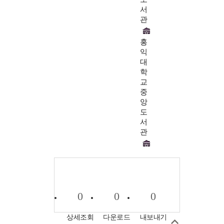
서
관
홍
익
대
학
교
중
앙
도
서
관
0
0
0
상세조회
다운로드
내보내기