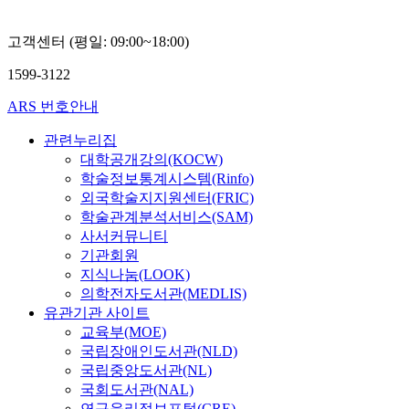
고객센터 (평일: 09:00~18:00)
1599-3122
ARS 번호안내
관련누리집
대학공개강의(KOCW)
학술정보통계시스템(Rinfo)
외국학술지지원센터(FRIC)
학술관계분석서비스(SAM)
사서커뮤니티
기관회원
지식나눔(LOOK)
의학전자도서관(MEDLIS)
유관기관 사이트
교육부(MOE)
국립장애인도서관(NLD)
국립중앙도서관(NL)
국회도서관(NAL)
연구윤리정보포털(CRE)