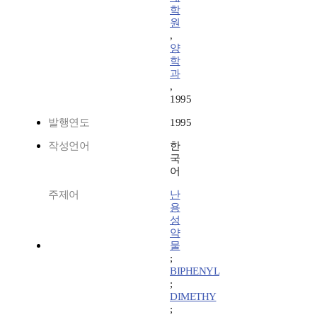
학
원
,
양
학
과
,
1995
발행연도
1995
작성언어
한
국
어
주제어
난
용
성
약
물
;
BIPHENYL
;
DIMETHY
;