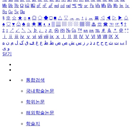
㎒
㎓
㎔
Ω
㏀
㏁
㎊
㎋
㎌
㏖
㏅
㎭
㎮
㎯
㏛
㎩
㎪
㎫
㎬
㏝
㏐
㏓
㏃
㏉
㏜
㏆
§
※
☆
★
○
●
◎
◇
◆
□
■
△
▽
→
←
↑
↓
↔
〓
◁
◀
▷
▶
♤
♠
♡
♥
♧
♣
⊙
◈
▣
◐
◑
▒
▤
▥
▨
▧
▦
▩
♨
☏
☎
☜
☞
¶
†
‡
↕
↗
↙
↖
↘
♭
♩
♪
♬
㉿
㈜
№
㏇
™
㏂
㏘
℡
＃
＆
＊
＠
ª
º
ⅰ
ⅱ
ⅲ
ⅳ
ⅴ
ⅵ
ⅶ
ⅷ
ⅸ
ⅹ
Ⅰ
Ⅱ
Ⅲ
Ⅳ
Ⅴ
Ⅵ
Ⅶ
Ⅷ
Ⅸ
Ⅹ
ا
ب
ت
ث
ج
ح
خ
د
ذ
ر
ز
س
ش
ص
ض
ط
ظ
ع
غ
ف
ق
ک
ل
م
ن
ه
و
ی
닫기
통합검색
국내학술논문
학위논문
해외학술논문
학술지