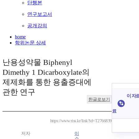
단행본
연구보고서
공개강의
home
학위논문 상세
난용성약물 Biphenyl
Dimethy 1 Dicarboxylate의
제제화를 통한 용출증대에
관한 연구
이 자료
한글로보기
료
https://www.riss.kr/link?id=T2766839
저자
이