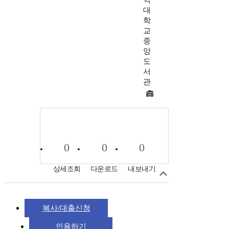
익
대
학
교
중
앙
도
서
관
0
0
0
상세조회
다운로드
내보내기
복사/대출신청
인용하기