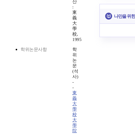
산
:
東
나만을 위한
義
大
學
校,
1995
학위논문사항
학
위
논
문
(석
사)
-
-
東
義
大
學
校
大
學
院