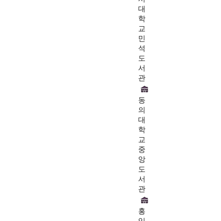
대
학
교
민
석
도
서
관
동
의
대
학
교
중
앙
도
서
관
홍