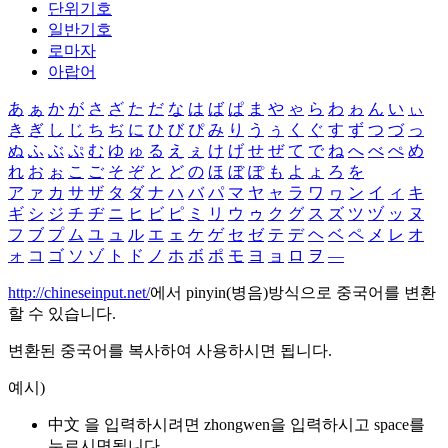
단위기호
일반기호
로마자
아랍어
あ
ぁ
か
が
さ
ざ
た
だ
な
は
ば
ぱ
ま
や
ゃ
ら
わ
ゎ
ん
い
ぃ
き
ぎ
し
じ
ち
ぢ
に
ひ
び
ぴ
み
り
う
ぅ
く
ぐ
す
ず
つ
づ
っ
ぬ
ふ
ぶ
ぷ
む
ゆ
ゅ
る
え
ぇ
け
げ
せ
ぜ
て
で
ね
へ
べ
ぺ
め
れ
お
ぉ
こ
ご
そ
ぞ
と
ど
の
ほ
ぼ
ぽ
も
よ
ょ
ろ
を
ア
ァ
カ
サ
ザ
タ
ダ
ナ
ハ
バ
パ
マ
ヤ
ャ
ラ
ワ
ヮ
ン
イ
ィ
キ
ギ
シ
ジ
チ
ヂ
ニ
ヒ
ビ
ピ
ミ
リ
ウ
ゥ
ク
グ
ス
ズ
ツ
ヅ
ッ
ヌ
フ
ブ
プ
ム
ユ
ュ
ル
エ
ェ
ケ
ゲ
セ
ゼ
テ
デ
ヘ
ベ
ペ
メ
レ
オ
ォ
コ
ゴ
ソ
ゾ
ト
ド
ノ
ホ
ボ
ポ
モ
ヨ
ョ
ロ
ヲ
―
http://chineseinput.net/
에서 pinyin(병음)방식으로 중국어를 변환
할 수 있습니다.
변환된 중국어를 복사하여 사용하시면 됩니다.
예시)
中文 을 입력하시려면
zhongwen
을 입력하시고 space를
누르시면됩니다.