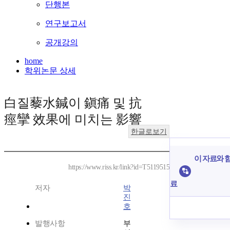
단행본
연구보고서
공개강의
home
학위논문 상세
白질藜水鍼이 鎭痛 및 抗
痙攣 效果에 미치는 影響
한글로보기
이 자료와 함
https://www.riss.kr/link?id=T5119515
료
저자
박
진
호
발행사항
부