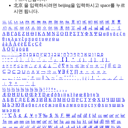
北京 을 입력하시려면
beijing
을 입력하시고 space를 누르
시면 됩니다.
ㅥ
ㅦ
ㅧ
ㅨ
ㅩ
ㅪ
ㅫ
ㅬ
ㅭ
ㅮ
ㅯ
ㅰ
ㅱ
ㅲ
ㅳ
ㅴ
ㅵ
ㅶ
ㅷ
ㅸ
ㅹ
ㅺ
ㅻ
ㅼ
ㅽ
ㅾ
ㅿ
ㆀ
ㆁ
ㆂ
ㆃ
ㆄ
ㆅ
ㆆ
ㆇ
ㆈ
ㆉ
ㆊ
ㆋ
ㆌ
ㆍ
ㆎ
Α
Β
Γ
Δ
Ε
Ζ
Η
Θ
Ι
Κ
Λ
Μ
Ν
Ξ
Ο
Π
Ρ
Σ
Τ
Υ
Φ
Χ
Ψ
Ω
α
β
γ
δ
ε
ζ
η
θ
ι
κ
λ
μ
ν
ξ
ο
π
ρ
σ
τ
υ
φ
χ
ψ
ω
á
à
Á
À
é
è
É
È
ç
Ç
ê
Ä
Ö
Ü
ä
ö
ü
ß
ְ
ֳ
ֲ
ֱ
ָ
ַ
ֵ
ֶ
ִ
ֹ
ּ
ֻ
ׂ
ׁ
ּ
ב
ה
נ
מ
צ
ת
ץ
ש
ד
ג
כ
ע
י
ח
ל
ך
ף
ק
ר
א
ט
ו
ן
ם
פ
‘
’
“
”
〔
〕
〈
〉
「
」
『
』
【
】
＂
（
）
［
］
｛
｝
±
×
÷
≠
≤
≥
∞
∴
♂
♀
∠
⊥
⌒
∂
∇
≡
≒
≪
≫
√
∽
∝
∵
∫
∬
∈
∋
⊆
⊇
⊂
⊃
∪
∩
∧
∨
￢
⇒
⇔
∀
∃
∮
∑
∏
＋
－
＜
＝
＞
、
。
·
‥
…
¨
〃
―
∥
＼
∼
´
～
ˇ
˘
˝
˚
˙
¸
˛
¡
¿
ː
！
＇
，
．
／
：
；
？
＾
＿
｀
｜
½
⅓
⅔
¼
¾
⅛
⅜
⅝
⅞
¹
²
³
⁴
ⁿ
₁
₂
₃
₄
Æ
Ð
Ħ
Ĳ
Ł
Ø
Œ
Þ
Ŧ
Ŋ
æ
đ
ð
ħ
ı
ĳ
ĸ
ŀ
ł
ø
œ
ß
þ
ŧ
ŋ
ŉ
А
Б
В
Г
Д
Е
Ё
Ж
З
И
Й
К
Л
М
Н
О
П
Р
С
Т
У
Ф
Х
Ц
Ч
Ш
Щ
Ъ
Ы
Ь
Э
Ю
Я
а
б
в
г
д
е
ё
ж
з
и
й
к
л
м
н
о
п
р
с
т
у
ф
х
ц
ч
ш
щ
ъ
ы
ь
э
ю
я
′
″
℃
Å
￠
￡
￥
¤
℉
‰
＄
％
Ｆ
￦
㎕
㎖
㎗
ℓ
㎘
㏄
㎣
㎤
㎥
㎦
㎙
㎚
㎛
㎜
㎝
㎞
㎟
㎠
㎡
㎢
㏊
㎍
㎎
㎏
㏏
㎈
㎉
㏈
㎧
㎨
㎰
㎱
㎲
㎳
㎴
㎵
㎶
㎷
㎸
㎹
㎀
㎁
㎂
㎃
㎄
㎺
㎻
㎽
㎾
㎿
㎐
㎑