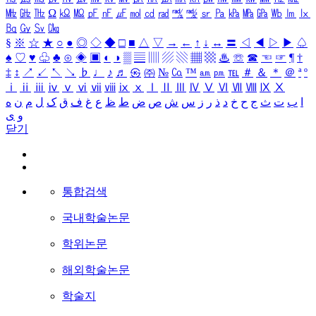
㎒
㎓
㎔
Ω
㏀
㏁
㎊
㎋
㎌
㏖
㏅
㎭
㎮
㎯
㏛
㎩
㎪
㎫
㎬
㏝
㏐
㏓
㏃
㏉
㏜
㏆
§
※
☆
★
○
●
◎
◇
◆
□
■
△
▽
→
←
↑
↓
↔
〓
◁
◀
▷
▶
♤
♠
♡
♥
♧
♣
⊙
◈
▣
◐
◑
▒
▤
▥
▨
▧
▦
▩
♨
☏
☎
☜
☞
¶
†
‡
↕
↗
↙
↖
↘
♭
♩
♪
♬
㉿
㈜
№
㏇
™
㏂
㏘
℡
＃
＆
＊
＠
ª
º
ⅰ
ⅱ
ⅲ
ⅳ
ⅴ
ⅵ
ⅶ
ⅷ
ⅸ
ⅹ
Ⅰ
Ⅱ
Ⅲ
Ⅳ
Ⅴ
Ⅵ
Ⅶ
Ⅷ
Ⅸ
Ⅹ
ا
ب
ت
ث
ج
ح
خ
د
ذ
ر
ز
س
ش
ص
ض
ط
ظ
ع
غ
ف
ق
ک
ل
م
ن
ه
و
ی
닫기
통합검색
국내학술논문
학위논문
해외학술논문
학술지