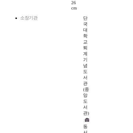
26
cm
소장기관
단
국
대
학
교
퇴
계
기
념
도
서
관
(중
앙
도
서
관)
동
서