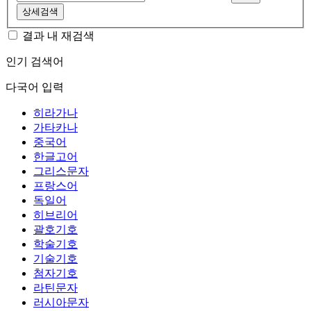
상세검색
결과 내 재검색
인기 검색어
다국어 입력
히라가나
가타카나
중국어
한글고어
그리스문자
프랑스어
독일어
히브리어
괄호기호
학술기호
기술기호
첨자기호
라틴문자
러시아문자