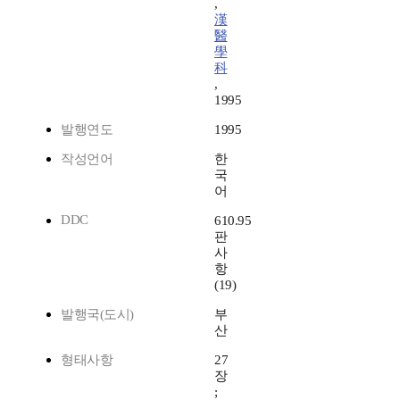
,
漢
醫
學
科
,
1995
발행연도
1995
작성언어
한
국
어
DDC
610.95
판
사
항
(19)
발행국(도시)
부
산
형태사항
27
장
;