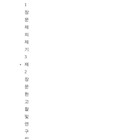
1
장
문
제
의
제
기
3
제
2
장
문
헌
고
찰
및
연
구
의