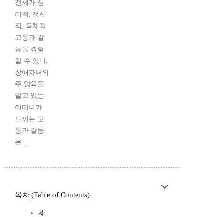
전체가 심
리적, 정신
적, 육체적
고통과 갈
등을 경험
할 수 있다.
장애자녀의
주 양육을
맡고 있는
어머니가
느끼는 고
통과 갈등
은 ...
목차 (Table of Contents)
제