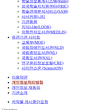
학술정보통계시스템(Rinfo)
외국학술지지원센터(FRIC)
학술관계분석서비스(SAM)
사서커뮤니티
기관회원
지식나눔(LOOK)
의학전자도서관(MEDLIS)
유관기관 사이트
교육부(MOE)
국립장애인도서관(NLD)
국립중앙도서관(NL)
국회도서관(NAL)
연구윤리정보포털(CRE)
사이언스온 (ScienceON)
이용약관
개인정보처리방침
개인정보 재동의
기관소개
저작물 게시중단요청