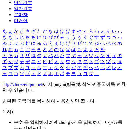
단위기호
일반기호
로마자
아랍어
あ
ぁ
か
が
さ
ざ
た
だ
な
は
ば
ぱ
ま
や
ゃ
ら
わ
ゎ
ん
い
ぃ
き
ぎ
し
じ
ち
ぢ
に
ひ
び
ぴ
み
り
う
ぅ
く
ぐ
す
ず
つ
づ
っ
ぬ
ふ
ぶ
ぷ
む
ゆ
ゅ
る
え
ぇ
け
げ
せ
ぜ
て
で
ね
へ
べ
ぺ
め
れ
お
ぉ
こ
ご
そ
ぞ
と
ど
の
ほ
ぼ
ぽ
も
よ
ょ
ろ
を
ア
ァ
カ
サ
ザ
タ
ダ
ナ
ハ
バ
パ
マ
ヤ
ャ
ラ
ワ
ヮ
ン
イ
ィ
キ
ギ
シ
ジ
チ
ヂ
ニ
ヒ
ビ
ピ
ミ
リ
ウ
ゥ
ク
グ
ス
ズ
ツ
ヅ
ッ
ヌ
フ
ブ
プ
ム
ユ
ュ
ル
エ
ェ
ケ
ゲ
セ
ゼ
テ
デ
ヘ
ベ
ペ
メ
レ
オ
ォ
コ
ゴ
ソ
ゾ
ト
ド
ノ
ホ
ボ
ポ
モ
ヨ
ョ
ロ
ヲ
―
http://chineseinput.net/
에서 pinyin(병음)방식으로 중국어를 변환
할 수 있습니다.
변환된 중국어를 복사하여 사용하시면 됩니다.
예시)
中文 을 입력하시려면
zhongwen
을 입력하시고 space를
누르시면됩니다.