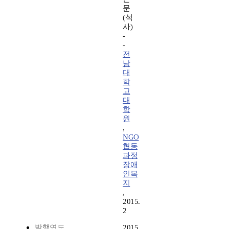
문
(석
사)
-
-
전
남
대
학
교
대
학
원
,
NGO
협동
과정
장애
인복
지
,
2015.
2
발행연도
2015