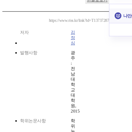
한글로보기
나만
https://www.riss.kr/link?id=T13737287
저자
김
정
심
발행사항
광
주
:
전
남
대
학
교
대
학
원,
2015
학위논문사항
학
위
논