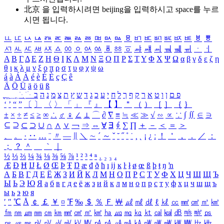
北京 을 입력하시려면
beijing
을 입력하시고 space를 누르
시면 됩니다.
ㅥ
ㅦ
ㅧ
ㅨ
ㅩ
ㅪ
ㅫ
ㅬ
ㅭ
ㅮ
ㅯ
ㅰ
ㅱ
ㅲ
ㅳ
ㅴ
ㅵ
ㅶ
ㅷ
ㅸ
ㅹ
ㅺ
ㅻ
ㅼ
ㅽ
ㅾ
ㅿ
ㆀ
ㆁ
ㆂ
ㆃ
ㆄ
ㆅ
ㆆ
ㆇ
ㆈ
ㆉ
ㆊ
ㆋ
ㆌ
ㆍ
ㆎ
Α
Β
Γ
Δ
Ε
Ζ
Η
Θ
Ι
Κ
Λ
Μ
Ν
Ξ
Ο
Π
Ρ
Σ
Τ
Υ
Φ
Χ
Ψ
Ω
α
β
γ
δ
ε
ζ
η
θ
ι
κ
λ
μ
ν
ξ
ο
π
ρ
σ
τ
υ
φ
χ
ψ
ω
á
à
Á
À
é
è
É
È
ç
Ç
ê
Ä
Ö
Ü
ä
ö
ü
ß
ְ
ֳ
ֲ
ֱ
ָ
ַ
ֵ
ֶ
ִ
ֹ
ּ
ֻ
ׂ
ׁ
ּ
ב
ה
נ
מ
צ
ת
ץ
ש
ד
ג
כ
ע
י
ח
ל
ך
ף
ק
ר
א
ט
ו
ן
ם
פ
‘
’
“
”
〔
〕
〈
〉
「
」
『
』
【
】
＂
（
）
［
］
｛
｝
±
×
÷
≠
≤
≥
∞
∴
♂
♀
∠
⊥
⌒
∂
∇
≡
≒
≪
≫
√
∽
∝
∵
∫
∬
∈
∋
⊆
⊇
⊂
⊃
∪
∩
∧
∨
￢
⇒
⇔
∀
∃
∮
∑
∏
＋
－
＜
＝
＞
、
。
·
‥
…
¨
〃
―
∥
＼
∼
´
～
ˇ
˘
˝
˚
˙
¸
˛
¡
¿
ː
！
＇
，
．
／
：
；
？
＾
＿
｀
｜
½
⅓
⅔
¼
¾
⅛
⅜
⅝
⅞
¹
²
³
⁴
ⁿ
₁
₂
₃
₄
Æ
Ð
Ħ
Ĳ
Ł
Ø
Œ
Þ
Ŧ
Ŋ
æ
đ
ð
ħ
ı
ĳ
ĸ
ŀ
ł
ø
œ
ß
þ
ŧ
ŋ
ŉ
А
Б
В
Г
Д
Е
Ё
Ж
З
И
Й
К
Л
М
Н
О
П
Р
С
Т
У
Ф
Х
Ц
Ч
Ш
Щ
Ъ
Ы
Ь
Э
Ю
Я
а
б
в
г
д
е
ё
ж
з
и
й
к
л
м
н
о
п
р
с
т
у
ф
х
ц
ч
ш
щ
ъ
ы
ь
э
ю
я
′
″
℃
Å
￠
￡
￥
¤
℉
‰
＄
％
Ｆ
￦
㎕
㎖
㎗
ℓ
㎘
㏄
㎣
㎤
㎥
㎦
㎙
㎚
㎛
㎜
㎝
㎞
㎟
㎠
㎡
㎢
㏊
㎍
㎎
㎏
㏏
㎈
㎉
㏈
㎧
㎨
㎰
㎱
㎲
㎳
㎴
㎵
㎶
㎷
㎸
㎹
㎀
㎁
㎂
㎃
㎄
㎺
㎻
㎽
㎾
㎿
㎐
㎑