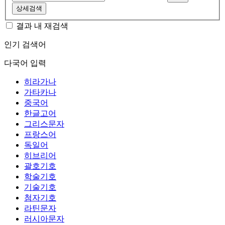
상세검색
결과 내 재검색
인기 검색어
다국어 입력
히라가나
가타카나
중국어
한글고어
그리스문자
프랑스어
독일어
히브리어
괄호기호
학술기호
기술기호
첨자기호
라틴문자
러시아문자