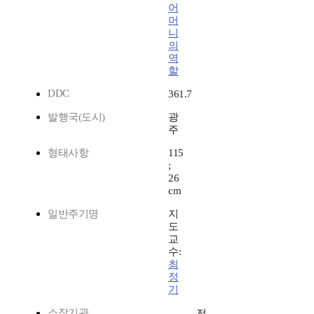
어
머
니
의
역
할
DDC
361.7
발행국(도시)
광
주
형태사항
115
;
26
cm
일반주기명
지
도
교
수:
최
정
기
소장기관
전