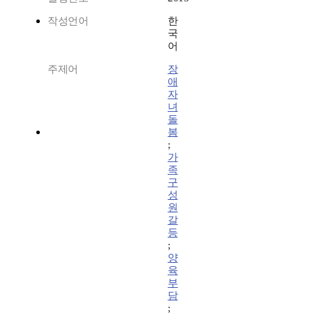
작성언어
한
국
어
주제어
장
애
자
녀
돌
봄
;
가
족
구
성
원
갈
등
;
양
육
부
담
;