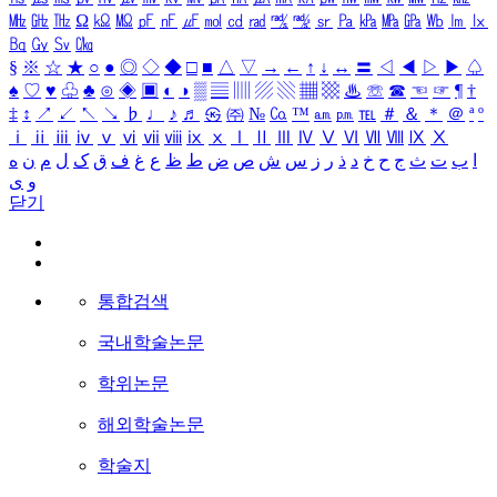
㎒
㎓
㎔
Ω
㏀
㏁
㎊
㎋
㎌
㏖
㏅
㎭
㎮
㎯
㏛
㎩
㎪
㎫
㎬
㏝
㏐
㏓
㏃
㏉
㏜
㏆
§
※
☆
★
○
●
◎
◇
◆
□
■
△
▽
→
←
↑
↓
↔
〓
◁
◀
▷
▶
♤
♠
♡
♥
♧
♣
⊙
◈
▣
◐
◑
▒
▤
▥
▨
▧
▦
▩
♨
☏
☎
☜
☞
¶
†
‡
↕
↗
↙
↖
↘
♭
♩
♪
♬
㉿
㈜
№
㏇
™
㏂
㏘
℡
＃
＆
＊
＠
ª
º
ⅰ
ⅱ
ⅲ
ⅳ
ⅴ
ⅵ
ⅶ
ⅷ
ⅸ
ⅹ
Ⅰ
Ⅱ
Ⅲ
Ⅳ
Ⅴ
Ⅵ
Ⅶ
Ⅷ
Ⅸ
Ⅹ
ا
ب
ت
ث
ج
ح
خ
د
ذ
ر
ز
س
ش
ص
ض
ط
ظ
ع
غ
ف
ق
ک
ل
م
ن
ه
و
ی
닫기
통합검색
국내학술논문
학위논문
해외학술논문
학술지