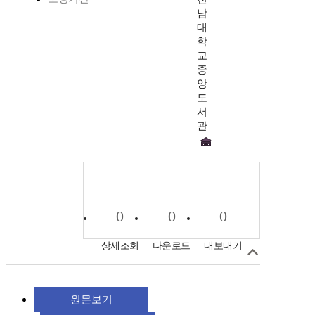
남
대
학
교
중
앙
도
서
관
0
0
0
상세조회
다운로드
내보내기
원문보기