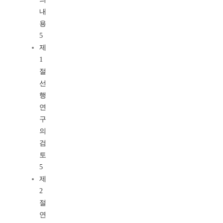
내
용
5
제
1
절
선
행
연
구
의
검
토
5
제
2
절
연