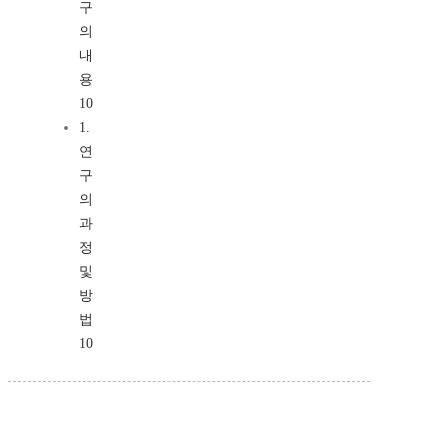
구
의
내
용
10
1.
연
구
의
과
정
및
방
법
10