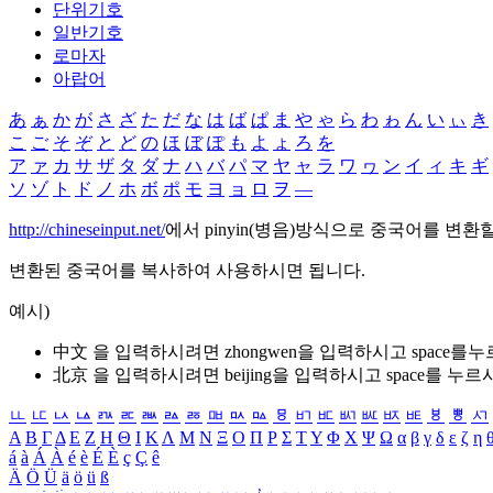
단위기호
일반기호
로마자
아랍어
あ
ぁ
か
が
さ
ざ
た
だ
な
は
ば
ぱ
ま
や
ゃ
ら
わ
ゎ
ん
い
ぃ
き
こ
ご
そ
ぞ
と
ど
の
ほ
ぼ
ぽ
も
よ
ょ
ろ
を
ア
ァ
カ
サ
ザ
タ
ダ
ナ
ハ
バ
パ
マ
ヤ
ャ
ラ
ワ
ヮ
ン
イ
ィ
キ
ギ
ソ
ゾ
ト
ド
ノ
ホ
ボ
ポ
モ
ヨ
ョ
ロ
ヲ
―
http://chineseinput.net/
에서 pinyin(병음)방식으로 중국어를 변환
변환된 중국어를 복사하여 사용하시면 됩니다.
예시)
中文 을 입력하시려면
zhongwen
을 입력하시고 space를
北京 을 입력하시려면
beijing
을 입력하시고 space를 누르
ㅥ
ㅦ
ㅧ
ㅨ
ㅩ
ㅪ
ㅫ
ㅬ
ㅭ
ㅮ
ㅯ
ㅰ
ㅱ
ㅲ
ㅳ
ㅴ
ㅵ
ㅶ
ㅷ
ㅸ
ㅹ
ㅺ
Α
Β
Γ
Δ
Ε
Ζ
Η
Θ
Ι
Κ
Λ
Μ
Ν
Ξ
Ο
Π
Ρ
Σ
Τ
Υ
Φ
Χ
Ψ
Ω
α
β
γ
δ
ε
ζ
η
á
à
Á
À
é
è
É
È
ç
Ç
ê
Ä
Ö
Ü
ä
ö
ü
ß