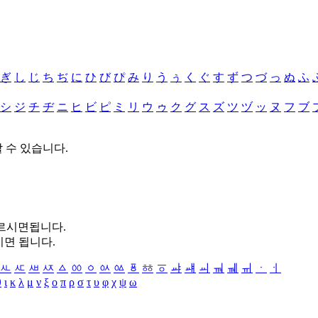
ぎ
し
じ
ち
ぢ
に
ひ
び
ぴ
み
り
う
ぅ
く
ぐ
す
ず
つ
づ
っ
ぬ
ふ
シ
ジ
チ
ヂ
ニ
ヒ
ビ
ピ
ミ
リ
ウ
ゥ
ク
グ
ス
ズ
ツ
ヅ
ッ
ヌ
フ
ブ
할 수 있습니다.
누르시면됩니다.
시면 됩니다.
ㅻ
ㅼ
ㅽ
ㅾ
ㅿ
ㆀ
ㆁ
ㆂ
ㆃ
ㆄ
ㆅ
ㆆ
ㆇ
ㆈ
ㆉ
ㆊ
ㆋ
ㆌ
ㆍ
ㆎ
θ
ι
κ
λ
μ
ν
ξ
ο
π
ρ
σ
τ
υ
φ
χ
ψ
ω