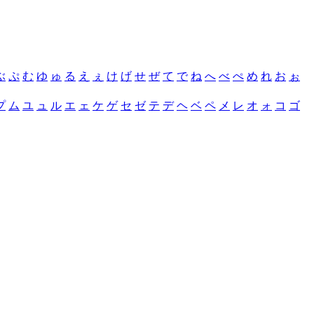
ぶ
ぷ
む
ゆ
ゅ
る
え
ぇ
け
げ
せ
ぜ
て
で
ね
へ
べ
ぺ
め
れ
お
ぉ
プ
ム
ユ
ュ
ル
エ
ェ
ケ
ゲ
セ
ゼ
テ
デ
ヘ
ベ
ペ
メ
レ
オ
ォ
コ
ゴ