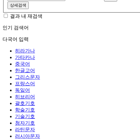
상세검색
결과 내 재검색
인기 검색어
다국어 입력
히라가나
가타카나
중국어
한글고어
그리스문자
프랑스어
독일어
히브리어
괄호기호
학술기호
기술기호
첨자기호
라틴문자
러시아문자