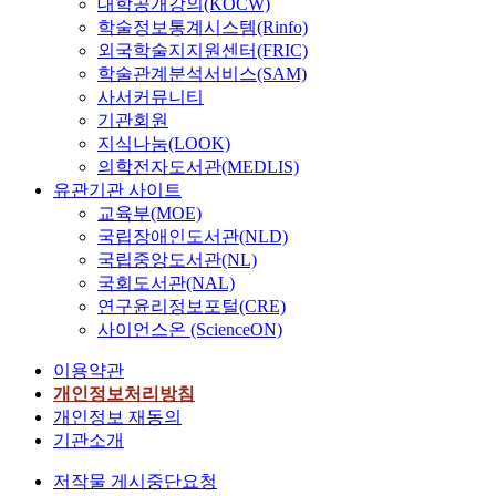
대학공개강의(KOCW)
학술정보통계시스템(Rinfo)
외국학술지지원센터(FRIC)
학술관계분석서비스(SAM)
사서커뮤니티
기관회원
지식나눔(LOOK)
의학전자도서관(MEDLIS)
유관기관 사이트
교육부(MOE)
국립장애인도서관(NLD)
국립중앙도서관(NL)
국회도서관(NAL)
연구윤리정보포털(CRE)
사이언스온 (ScienceON)
이용약관
개인정보처리방침
개인정보 재동의
기관소개
저작물 게시중단요청