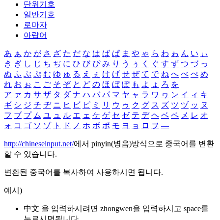
단위기호
일반기호
로마자
아랍어
あ
ぁ
か
が
さ
ざ
た
だ
な
は
ば
ぱ
ま
や
ゃ
ら
わ
ゎ
ん
い
ぃ
き
ぎ
し
じ
ち
ぢ
に
ひ
び
ぴ
み
り
う
ぅ
く
ぐ
す
ず
つ
づ
っ
ぬ
ふ
ぶ
ぷ
む
ゆ
ゅ
る
え
ぇ
け
げ
せ
ぜ
て
で
ね
へ
べ
ぺ
め
れ
お
ぉ
こ
ご
そ
ぞ
と
ど
の
ほ
ぼ
ぽ
も
よ
ょ
ろ
を
ア
ァ
カ
サ
ザ
タ
ダ
ナ
ハ
バ
パ
マ
ヤ
ャ
ラ
ワ
ヮ
ン
イ
ィ
キ
ギ
シ
ジ
チ
ヂ
ニ
ヒ
ビ
ピ
ミ
リ
ウ
ゥ
ク
グ
ス
ズ
ツ
ヅ
ッ
ヌ
フ
ブ
プ
ム
ユ
ュ
ル
エ
ェ
ケ
ゲ
セ
ゼ
テ
デ
ヘ
ベ
ペ
メ
レ
オ
ォ
コ
ゴ
ソ
ゾ
ト
ド
ノ
ホ
ボ
ポ
モ
ヨ
ョ
ロ
ヲ
―
http://chineseinput.net/
에서 pinyin(병음)방식으로 중국어를 변환
할 수 있습니다.
변환된 중국어를 복사하여 사용하시면 됩니다.
예시)
中文 을 입력하시려면
zhongwen
을 입력하시고 space를
누르시면됩니다.