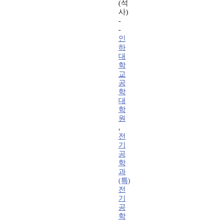
(석
사)
-
-
인
하
대
학
교
공
학
대
학
원
,
전
기
공
학
과
(특)
전
기
공
학