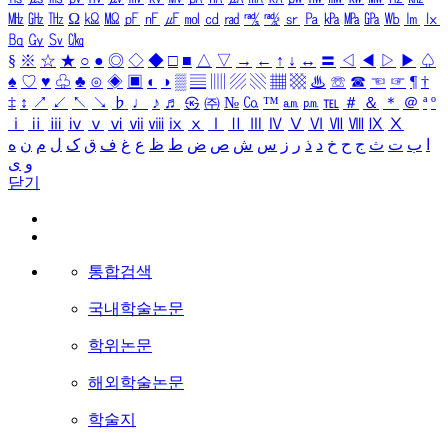
㎒
㎓
㎔
Ω
㏀
㏁
㎊
㎋
㎌
㏖
㏅
㎭
㎮
㎯
㏛
㎩
㎪
㎫
㎬
㏝
㏐
㏓
㏃
㏉
㏜
㏆
§
※
☆
★
○
●
◎
◇
◆
□
■
△
▽
→
←
↑
↓
↔
〓
◁
◀
▷
▶
♤
♠
♡
♥
♧
♣
⊙
◈
▣
◐
◑
▒
▤
▥
▨
▧
▦
▩
♨
☏
☎
☜
☞
¶
†
‡
↕
↗
↙
↖
↘
♭
♩
♪
♬
㉿
㈜
№
㏇
™
㏂
㏘
℡
＃
＆
＊
＠
ª
º
ⅰ
ⅱ
ⅲ
ⅳ
ⅴ
ⅵ
ⅶ
ⅷ
ⅸ
ⅹ
Ⅰ
Ⅱ
Ⅲ
Ⅳ
Ⅴ
Ⅵ
Ⅶ
Ⅷ
Ⅸ
Ⅹ
ا
ب
ت
ث
ج
ح
خ
د
ذ
ر
ز
س
ش
ص
ض
ط
ظ
ع
غ
ف
ق
ک
ل
م
ن
ه
و
ی
닫기
통합검색
국내학술논문
학위논문
해외학술논문
학술지