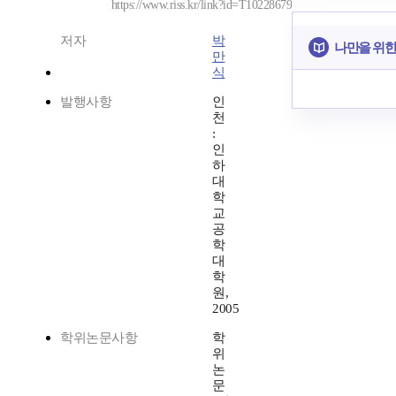
https://www.riss.kr/link?id=T10228679
저자
박
나만을 위한
만
식
발행사항
인
천
:
인
하
대
학
교
공
학
대
학
원,
2005
학위논문사항
학
위
논
문