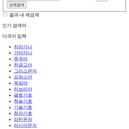
상세검색
결과 내 재검색
인기 검색어
다국어 입력
히라가나
가타카나
중국어
한글고어
그리스문자
프랑스어
독일어
히브리어
괄호기호
학술기호
기술기호
첨자기호
라틴문자
러시아문자