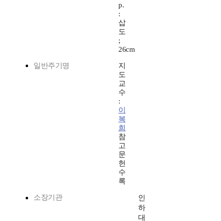
p.
:
삽
도
;
26cm
일반주기명
지
도
교
수
:
이
복
희
참
고
문
헌
수
록
소장기관
인
하
대