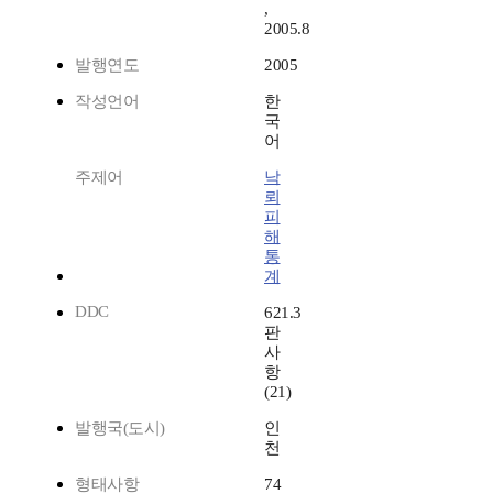
,
2005.8
발행연도
2005
작성언어
한
국
어
주제어
낙
뢰
피
해
통
계
DDC
621.3
판
사
항
(21)
발행국(도시)
인
천
형태사항
74