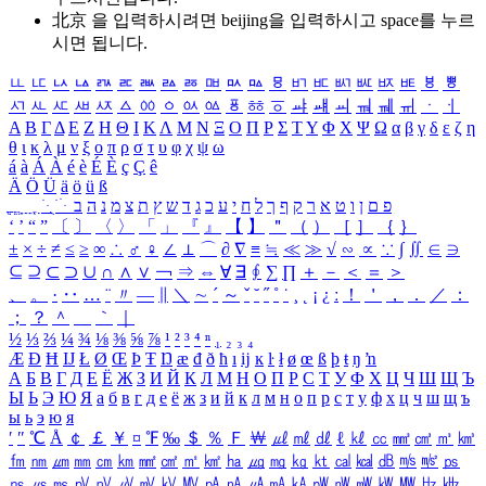
北京 을 입력하시려면
beijing
을 입력하시고 space를 누르
시면 됩니다.
ㅥ
ㅦ
ㅧ
ㅨ
ㅩ
ㅪ
ㅫ
ㅬ
ㅭ
ㅮ
ㅯ
ㅰ
ㅱ
ㅲ
ㅳ
ㅴ
ㅵ
ㅶ
ㅷ
ㅸ
ㅹ
ㅺ
ㅻ
ㅼ
ㅽ
ㅾ
ㅿ
ㆀ
ㆁ
ㆂ
ㆃ
ㆄ
ㆅ
ㆆ
ㆇ
ㆈ
ㆉ
ㆊ
ㆋ
ㆌ
ㆍ
ㆎ
Α
Β
Γ
Δ
Ε
Ζ
Η
Θ
Ι
Κ
Λ
Μ
Ν
Ξ
Ο
Π
Ρ
Σ
Τ
Υ
Φ
Χ
Ψ
Ω
α
β
γ
δ
ε
ζ
η
θ
ι
κ
λ
μ
ν
ξ
ο
π
ρ
σ
τ
υ
φ
χ
ψ
ω
á
à
Á
À
é
è
É
È
ç
Ç
ê
Ä
Ö
Ü
ä
ö
ü
ß
ְ
ֳ
ֲ
ֱ
ָ
ַ
ֵ
ֶ
ִ
ֹ
ּ
ֻ
ׂ
ׁ
ּ
ב
ה
נ
מ
צ
ת
ץ
ש
ד
ג
כ
ע
י
ח
ל
ך
ף
ק
ר
א
ט
ו
ן
ם
פ
‘
’
“
”
〔
〕
〈
〉
「
」
『
』
【
】
＂
（
）
［
］
｛
｝
±
×
÷
≠
≤
≥
∞
∴
♂
♀
∠
⊥
⌒
∂
∇
≡
≒
≪
≫
√
∽
∝
∵
∫
∬
∈
∋
⊆
⊇
⊂
⊃
∪
∩
∧
∨
￢
⇒
⇔
∀
∃
∮
∑
∏
＋
－
＜
＝
＞
、
。
·
‥
…
¨
〃
―
∥
＼
∼
´
～
ˇ
˘
˝
˚
˙
¸
˛
¡
¿
ː
！
＇
，
．
／
：
；
？
＾
＿
｀
｜
½
⅓
⅔
¼
¾
⅛
⅜
⅝
⅞
¹
²
³
⁴
ⁿ
₁
₂
₃
₄
Æ
Ð
Ħ
Ĳ
Ł
Ø
Œ
Þ
Ŧ
Ŋ
æ
đ
ð
ħ
ı
ĳ
ĸ
ŀ
ł
ø
œ
ß
þ
ŧ
ŋ
ŉ
А
Б
В
Г
Д
Е
Ё
Ж
З
И
Й
К
Л
М
Н
О
П
Р
С
Т
У
Ф
Х
Ц
Ч
Ш
Щ
Ъ
Ы
Ь
Э
Ю
Я
а
б
в
г
д
е
ё
ж
з
и
й
к
л
м
н
о
п
р
с
т
у
ф
х
ц
ч
ш
щ
ъ
ы
ь
э
ю
я
′
″
℃
Å
￠
￡
￥
¤
℉
‰
＄
％
Ｆ
￦
㎕
㎖
㎗
ℓ
㎘
㏄
㎣
㎤
㎥
㎦
㎙
㎚
㎛
㎜
㎝
㎞
㎟
㎠
㎡
㎢
㏊
㎍
㎎
㎏
㏏
㎈
㎉
㏈
㎧
㎨
㎰
㎱
㎲
㎳
㎴
㎵
㎶
㎷
㎸
㎹
㎀
㎁
㎂
㎃
㎄
㎺
㎻
㎽
㎾
㎿
㎐
㎑