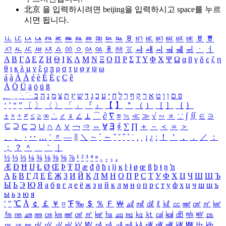
北京 을 입력하시려면
beijing
을 입력하시고 space를 누르
시면 됩니다.
ㅥ
ㅦ
ㅧ
ㅨ
ㅩ
ㅪ
ㅫ
ㅬ
ㅭ
ㅮ
ㅯ
ㅰ
ㅱ
ㅲ
ㅳ
ㅴ
ㅵ
ㅶ
ㅷ
ㅸ
ㅹ
ㅺ
ㅻ
ㅼ
ㅽ
ㅾ
ㅿ
ㆀ
ㆁ
ㆂ
ㆃ
ㆄ
ㆅ
ㆆ
ㆇ
ㆈ
ㆉ
ㆊ
ㆋ
ㆌ
ㆍ
ㆎ
Α
Β
Γ
Δ
Ε
Ζ
Η
Θ
Ι
Κ
Λ
Μ
Ν
Ξ
Ο
Π
Ρ
Σ
Τ
Υ
Φ
Χ
Ψ
Ω
α
β
γ
δ
ε
ζ
η
θ
ι
κ
λ
μ
ν
ξ
ο
π
ρ
σ
τ
υ
φ
χ
ψ
ω
á
à
Á
À
é
è
É
È
ç
Ç
ê
Ä
Ö
Ü
ä
ö
ü
ß
ְ
ֳ
ֲ
ֱ
ָ
ַ
ֵ
ֶ
ִ
ֹ
ּ
ֻ
ׂ
ׁ
ּ
ב
ה
נ
מ
צ
ת
ץ
ש
ד
ג
כ
ע
י
ח
ל
ך
ף
ק
ר
א
ט
ו
ן
ם
פ
‘
’
“
”
〔
〕
〈
〉
「
」
『
』
【
】
＂
（
）
［
］
｛
｝
±
×
÷
≠
≤
≥
∞
∴
♂
♀
∠
⊥
⌒
∂
∇
≡
≒
≪
≫
√
∽
∝
∵
∫
∬
∈
∋
⊆
⊇
⊂
⊃
∪
∩
∧
∨
￢
⇒
⇔
∀
∃
∮
∑
∏
＋
－
＜
＝
＞
、
。
·
‥
…
¨
〃
―
∥
＼
∼
´
～
ˇ
˘
˝
˚
˙
¸
˛
¡
¿
ː
！
＇
，
．
／
：
；
？
＾
＿
｀
｜
½
⅓
⅔
¼
¾
⅛
⅜
⅝
⅞
¹
²
³
⁴
ⁿ
₁
₂
₃
₄
Æ
Ð
Ħ
Ĳ
Ł
Ø
Œ
Þ
Ŧ
Ŋ
æ
đ
ð
ħ
ı
ĳ
ĸ
ŀ
ł
ø
œ
ß
þ
ŧ
ŋ
ŉ
А
Б
В
Г
Д
Е
Ё
Ж
З
И
Й
К
Л
М
Н
О
П
Р
С
Т
У
Ф
Х
Ц
Ч
Ш
Щ
Ъ
Ы
Ь
Э
Ю
Я
а
б
в
г
д
е
ё
ж
з
и
й
к
л
м
н
о
п
р
с
т
у
ф
х
ц
ч
ш
щ
ъ
ы
ь
э
ю
я
′
″
℃
Å
￠
￡
￥
¤
℉
‰
＄
％
Ｆ
￦
㎕
㎖
㎗
ℓ
㎘
㏄
㎣
㎤
㎥
㎦
㎙
㎚
㎛
㎜
㎝
㎞
㎟
㎠
㎡
㎢
㏊
㎍
㎎
㎏
㏏
㎈
㎉
㏈
㎧
㎨
㎰
㎱
㎲
㎳
㎴
㎵
㎶
㎷
㎸
㎹
㎀
㎁
㎂
㎃
㎄
㎺
㎻
㎽
㎾
㎿
㎐
㎑