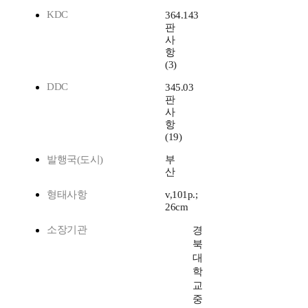
KDC
364.143
판
사
항
(3)
DDC
345.03
판
사
항
(19)
발행국(도시)
부
산
형태사항
v,101p.;
26cm
소장기관
경
북
대
학
교
중