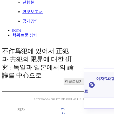
단행본
연구보고서
공개강의
home
학위논문 상세
不作爲犯에 있어서 正犯
과 共犯의 限界에 대한 硏
究 : 독일과 일본에서의 論
議를 中心으로
이 자료와 함
한글로보기
료
https://www.riss.kr/link?id=T2839211
저자
한