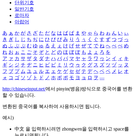
단위기호
일반기호
로마자
아랍어
あ
ぁ
か
が
さ
ざ
た
だ
な
は
ば
ぱ
ま
や
ゃ
ら
わ
ゎ
ん
い
ぃ
き
ぎ
し
じ
ち
ぢ
に
ひ
び
ぴ
み
り
う
ぅ
く
ぐ
す
ず
つ
づ
っ
ぬ
ふ
ぶ
ぷ
む
ゆ
ゅ
る
え
ぇ
け
げ
せ
ぜ
て
で
ね
へ
べ
ぺ
め
れ
お
ぉ
こ
ご
そ
ぞ
と
ど
の
ほ
ぼ
ぽ
も
よ
ょ
ろ
を
ア
ァ
カ
サ
ザ
タ
ダ
ナ
ハ
バ
パ
マ
ヤ
ャ
ラ
ワ
ヮ
ン
イ
ィ
キ
ギ
シ
ジ
チ
ヂ
ニ
ヒ
ビ
ピ
ミ
リ
ウ
ゥ
ク
グ
ス
ズ
ツ
ヅ
ッ
ヌ
フ
ブ
プ
ム
ユ
ュ
ル
エ
ェ
ケ
ゲ
セ
ゼ
テ
デ
ヘ
ベ
ペ
メ
レ
オ
ォ
コ
ゴ
ソ
ゾ
ト
ド
ノ
ホ
ボ
ポ
モ
ヨ
ョ
ロ
ヲ
―
http://chineseinput.net/
에서 pinyin(병음)방식으로 중국어를 변환
할 수 있습니다.
변환된 중국어를 복사하여 사용하시면 됩니다.
예시)
中文 을 입력하시려면
zhongwen
을 입력하시고 space를
누르시면됩니다.