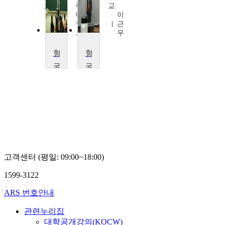
교
어
교
윤
대
이
동
학
근
호
교
우
김
현
형법총칙
형법의 이해
수
국
국
민
민
대
대
학
학
교
교
윤
윤
동
동
호
호
고객센터 (평일: 09:00~18:00)
1599-3122
ARS 번호안내
관련누리집
대학공개강의(KOCW)