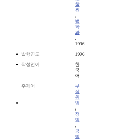
학
원
,
법
학
과
,
1996
발행연도
1996
작성언어
한
국
어
주제어
부
작
위
범
;
정
범
;
공
범