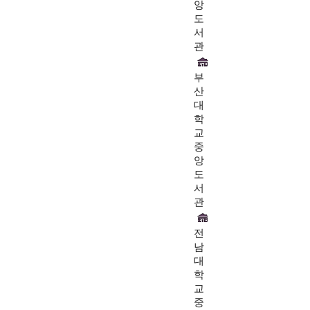
앙
도
서
관
부
산
대
학
교
중
앙
도
서
관
전
남
대
학
교
중