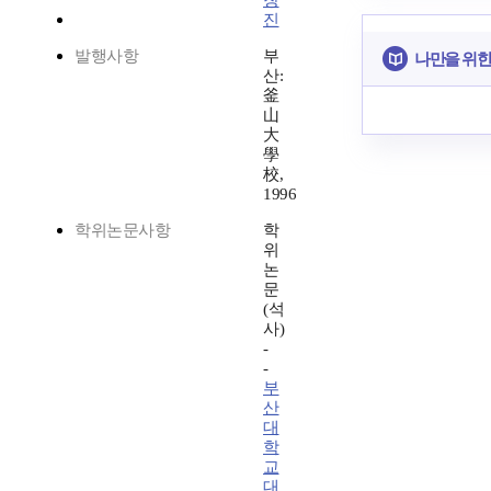
창
진
발행사항
부
나만을 위한
산:
釜
山
大
學
校,
1996
학위논문사항
학
위
논
문
(석
사)
-
-
부
산
대
학
교
대