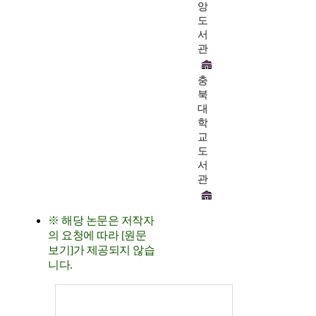
앙
도
서
관
충
북
대
학
교
도
서
관
※ 해당 논문은 저작자
의 요청에 따라 [원문
보기]가 제공되지 않습
니다.