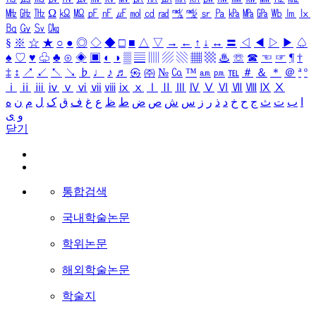
㎒
㎓
㎔
Ω
㏀
㏁
㎊
㎋
㎌
㏖
㏅
㎭
㎮
㎯
㏛
㎩
㎪
㎫
㎬
㏝
㏐
㏓
㏃
㏉
㏜
㏆
§
※
☆
★
○
●
◎
◇
◆
□
■
△
▽
→
←
↑
↓
↔
〓
◁
◀
▷
▶
♤
♠
♡
♥
♧
♣
⊙
◈
▣
◐
◑
▒
▤
▥
▨
▧
▦
▩
♨
☏
☎
☜
☞
¶
†
‡
↕
↗
↙
↖
↘
♭
♩
♪
♬
㉿
㈜
№
㏇
™
㏂
㏘
℡
＃
＆
＊
＠
ª
º
ⅰ
ⅱ
ⅲ
ⅳ
ⅴ
ⅵ
ⅶ
ⅷ
ⅸ
ⅹ
Ⅰ
Ⅱ
Ⅲ
Ⅳ
Ⅴ
Ⅵ
Ⅶ
Ⅷ
Ⅸ
Ⅹ
ا
ب
ت
ث
ج
ح
خ
د
ذ
ر
ز
س
ش
ص
ض
ط
ظ
ع
غ
ف
ق
ک
ل
م
ن
ه
و
ی
닫기
통합검색
국내학술논문
학위논문
해외학술논문
학술지