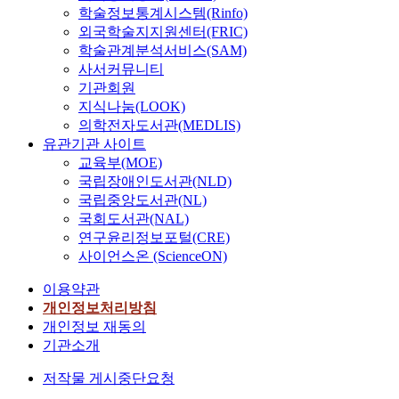
학술정보통계시스템(Rinfo)
외국학술지지원센터(FRIC)
학술관계분석서비스(SAM)
사서커뮤니티
기관회원
지식나눔(LOOK)
의학전자도서관(MEDLIS)
유관기관 사이트
교육부(MOE)
국립장애인도서관(NLD)
국립중앙도서관(NL)
국회도서관(NAL)
연구윤리정보포털(CRE)
사이언스온 (ScienceON)
이용약관
개인정보처리방침
개인정보 재동의
기관소개
저작물 게시중단요청