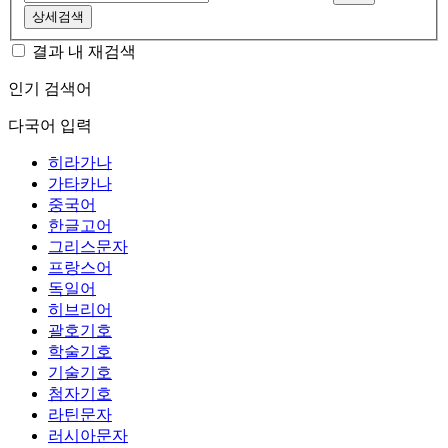
상세검색
결과 내 재검색
인기 검색어
다국어 입력
히라가나
가타카나
중국어
한글고어
그리스문자
프랑스어
독일어
히브리어
괄호기호
학술기호
기술기호
첨자기호
라틴문자
러시아문자