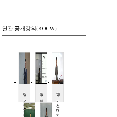
연관 공개강의(KOCW)
형사법특강
형법의 이해
형법 세미나
국
한
가
민
국
천
대
외
대
학
국
학