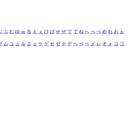
ぶ
ぷ
む
ゆ
ゅ
る
え
ぇ
け
げ
せ
ぜ
て
で
ね
へ
べ
ぺ
め
れ
お
ぉ
プ
ム
ユ
ュ
ル
エ
ェ
ケ
ゲ
セ
ゼ
テ
デ
ヘ
ベ
ペ
メ
レ
オ
ォ
コ
ゴ