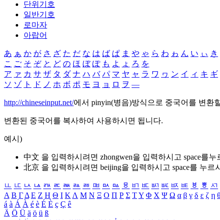
단위기호
일반기호
로마자
아랍어
あ
ぁ
か
が
さ
ざ
た
だ
な
は
ば
ぱ
ま
や
ゃ
ら
わ
ゎ
ん
い
ぃ
き
こ
ご
そ
ぞ
と
ど
の
ほ
ぼ
ぽ
も
よ
ょ
ろ
を
ア
ァ
カ
サ
ザ
タ
ダ
ナ
ハ
バ
パ
マ
ヤ
ャ
ラ
ワ
ヮ
ン
イ
ィ
キ
ギ
ソ
ゾ
ト
ド
ノ
ホ
ボ
ポ
モ
ヨ
ョ
ロ
ヲ
―
http://chineseinput.net/
에서 pinyin(병음)방식으로 중국어를 변환
변환된 중국어를 복사하여 사용하시면 됩니다.
예시)
中文 을 입력하시려면
zhongwen
을 입력하시고 space를
北京 을 입력하시려면
beijing
을 입력하시고 space를 누르
ㅥ
ㅦ
ㅧ
ㅨ
ㅩ
ㅪ
ㅫ
ㅬ
ㅭ
ㅮ
ㅯ
ㅰ
ㅱ
ㅲ
ㅳ
ㅴ
ㅵ
ㅶ
ㅷ
ㅸ
ㅹ
ㅺ
Α
Β
Γ
Δ
Ε
Ζ
Η
Θ
Ι
Κ
Λ
Μ
Ν
Ξ
Ο
Π
Ρ
Σ
Τ
Υ
Φ
Χ
Ψ
Ω
α
β
γ
δ
ε
ζ
η
á
à
Á
À
é
è
É
È
ç
Ç
ê
Ä
Ö
Ü
ä
ö
ü
ß