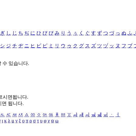
ぎ
し
じ
ち
ぢ
に
ひ
び
ぴ
み
り
う
ぅ
く
ぐ
す
ず
つ
づ
っ
ぬ
ふ
シ
ジ
チ
ヂ
ニ
ヒ
ビ
ピ
ミ
リ
ウ
ゥ
ク
グ
ス
ズ
ツ
ヅ
ッ
ヌ
フ
ブ
할 수 있습니다.
누르시면됩니다.
시면 됩니다.
ㅻ
ㅼ
ㅽ
ㅾ
ㅿ
ㆀ
ㆁ
ㆂ
ㆃ
ㆄ
ㆅ
ㆆ
ㆇ
ㆈ
ㆉ
ㆊ
ㆋ
ㆌ
ㆍ
ㆎ
θ
ι
κ
λ
μ
ν
ξ
ο
π
ρ
σ
τ
υ
φ
χ
ψ
ω