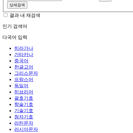
상세검색
결과 내 재검색
인기 검색어
다국어 입력
히라가나
가타카나
중국어
한글고어
그리스문자
프랑스어
독일어
히브리어
괄호기호
학술기호
기술기호
첨자기호
라틴문자
러시아문자