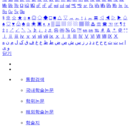
㎒
㎓
㎔
Ω
㏀
㏁
㎊
㎋
㎌
㏖
㏅
㎭
㎮
㎯
㏛
㎩
㎪
㎫
㎬
㏝
㏐
㏓
㏃
㏉
㏜
㏆
§
※
☆
★
○
●
◎
◇
◆
□
■
△
▽
→
←
↑
↓
↔
〓
◁
◀
▷
▶
♤
♠
♡
♥
♧
♣
⊙
◈
▣
◐
◑
▒
▤
▥
▨
▧
▦
▩
♨
☏
☎
☜
☞
¶
†
‡
↕
↗
↙
↖
↘
♭
♩
♪
♬
㉿
㈜
№
㏇
™
㏂
㏘
℡
＃
＆
＊
＠
ª
º
ⅰ
ⅱ
ⅲ
ⅳ
ⅴ
ⅵ
ⅶ
ⅷ
ⅸ
ⅹ
Ⅰ
Ⅱ
Ⅲ
Ⅳ
Ⅴ
Ⅵ
Ⅶ
Ⅷ
Ⅸ
Ⅹ
ا
ب
ت
ث
ج
ح
خ
د
ذ
ر
ز
س
ش
ص
ض
ط
ظ
ع
غ
ف
ق
ک
ل
م
ن
ه
و
ی
닫기
통합검색
국내학술논문
학위논문
해외학술논문
학술지