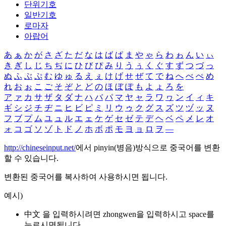
단위기호
일반기호
로마자
아랍어
あ
ぁ
か
が
さ
ざ
た
だ
な
は
ば
ぱ
ま
や
ゃ
ら
わ
ゎ
ん
い
ぃ
き
ぎ
し
じ
ち
ぢ
に
ひ
び
ぴ
み
り
う
ぅ
く
ぐ
す
ず
つ
づ
っ
ぬ
ふ
ぶ
ぷ
む
ゆ
ゅ
る
え
ぇ
け
げ
せ
ぜ
て
で
ね
へ
べ
ぺ
め
れ
お
ぉ
こ
ご
そ
ぞ
と
ど
の
ほ
ぼ
ぽ
も
よ
ょ
ろ
を
ア
ァ
カ
サ
ザ
タ
ダ
ナ
ハ
バ
パ
マ
ヤ
ャ
ラ
ワ
ヮ
ン
イ
ィ
キ
ギ
シ
ジ
チ
ヂ
ニ
ヒ
ビ
ピ
ミ
リ
ウ
ゥ
ク
グ
ス
ズ
ツ
ヅ
ッ
ヌ
フ
ブ
プ
ム
ユ
ュ
ル
エ
ェ
ケ
ゲ
セ
ゼ
テ
デ
ヘ
ベ
ペ
メ
レ
オ
ォ
コ
ゴ
ソ
ゾ
ト
ド
ノ
ホ
ボ
ポ
モ
ヨ
ョ
ロ
ヲ
―
http://chineseinput.net/
에서 pinyin(병음)방식으로 중국어를 변환
할 수 있습니다.
변환된 중국어를 복사하여 사용하시면 됩니다.
예시)
中文 을 입력하시려면
zhongwen
을 입력하시고 space를
누르시면됩니다.