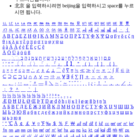
北京 을 입력하시려면
beijing
을 입력하시고 space를 누르
시면 됩니다.
ㅥ
ㅦ
ㅧ
ㅨ
ㅩ
ㅪ
ㅫ
ㅬ
ㅭ
ㅮ
ㅯ
ㅰ
ㅱ
ㅲ
ㅳ
ㅴ
ㅵ
ㅶ
ㅷ
ㅸ
ㅹ
ㅺ
ㅻ
ㅼ
ㅽ
ㅾ
ㅿ
ㆀ
ㆁ
ㆂ
ㆃ
ㆄ
ㆅ
ㆆ
ㆇ
ㆈ
ㆉ
ㆊ
ㆋ
ㆌ
ㆍ
ㆎ
Α
Β
Γ
Δ
Ε
Ζ
Η
Θ
Ι
Κ
Λ
Μ
Ν
Ξ
Ο
Π
Ρ
Σ
Τ
Υ
Φ
Χ
Ψ
Ω
α
β
γ
δ
ε
ζ
η
θ
ι
κ
λ
μ
ν
ξ
ο
π
ρ
σ
τ
υ
φ
χ
ψ
ω
á
à
Á
À
é
è
É
È
ç
Ç
ê
Ä
Ö
Ü
ä
ö
ü
ß
ְ
ֳ
ֲ
ֱ
ָ
ַ
ֵ
ֶ
ִ
ֹ
ּ
ֻ
ׂ
ׁ
ּ
ב
ה
נ
מ
צ
ת
ץ
ש
ד
ג
כ
ע
י
ח
ל
ך
ף
ק
ר
א
ט
ו
ן
ם
פ
‘
’
“
”
〔
〕
〈
〉
「
」
『
』
【
】
＂
（
）
［
］
｛
｝
±
×
÷
≠
≤
≥
∞
∴
♂
♀
∠
⊥
⌒
∂
∇
≡
≒
≪
≫
√
∽
∝
∵
∫
∬
∈
∋
⊆
⊇
⊂
⊃
∪
∩
∧
∨
￢
⇒
⇔
∀
∃
∮
∑
∏
＋
－
＜
＝
＞
、
。
·
‥
…
¨
〃
―
∥
＼
∼
´
～
ˇ
˘
˝
˚
˙
¸
˛
¡
¿
ː
！
＇
，
．
／
：
；
？
＾
＿
｀
｜
½
⅓
⅔
¼
¾
⅛
⅜
⅝
⅞
¹
²
³
⁴
ⁿ
₁
₂
₃
₄
Æ
Ð
Ħ
Ĳ
Ł
Ø
Œ
Þ
Ŧ
Ŋ
æ
đ
ð
ħ
ı
ĳ
ĸ
ŀ
ł
ø
œ
ß
þ
ŧ
ŋ
ŉ
А
Б
В
Г
Д
Е
Ё
Ж
З
И
Й
К
Л
М
Н
О
П
Р
С
Т
У
Ф
Х
Ц
Ч
Ш
Щ
Ъ
Ы
Ь
Э
Ю
Я
а
б
в
г
д
е
ё
ж
з
и
й
к
л
м
н
о
п
р
с
т
у
ф
х
ц
ч
ш
щ
ъ
ы
ь
э
ю
я
′
″
℃
Å
￠
￡
￥
¤
℉
‰
＄
％
Ｆ
￦
㎕
㎖
㎗
ℓ
㎘
㏄
㎣
㎤
㎥
㎦
㎙
㎚
㎛
㎜
㎝
㎞
㎟
㎠
㎡
㎢
㏊
㎍
㎎
㎏
㏏
㎈
㎉
㏈
㎧
㎨
㎰
㎱
㎲
㎳
㎴
㎵
㎶
㎷
㎸
㎹
㎀
㎁
㎂
㎃
㎄
㎺
㎻
㎽
㎾
㎿
㎐
㎑