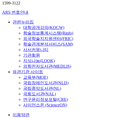
1599-3122
ARS 번호안내
관련누리집
대학공개강의(KOCW)
학술정보통계시스템(Rinfo)
외국학술지지원센터(FRIC)
학술관계분석서비스(SAM)
사서커뮤니티
기관회원
지식나눔(LOOK)
의학전자도서관(MEDLIS)
유관기관 사이트
교육부(MOE)
국립장애인도서관(NLD)
국립중앙도서관(NL)
국회도서관(NAL)
연구윤리정보포털(CRE)
사이언스온 (ScienceON)
이용약관