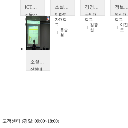
ICT를 이용한 소셜미디어 마스터
소셜미디어 콘텐츠 크리에이션 전략과 비즈니스
경영정보학원론
정보사회와 윤
서울사
이화여
국민대
영산대
이버대
자대학
학교
학교
학교
교
김광
이진
이성
유승
섭
로
태,한
철
우
소셜미디어를 활용한 스마트 자기주도학습법 (고신대학교)
신한대
학교
신종
우
고객센터 (평일: 09:00~18:00)