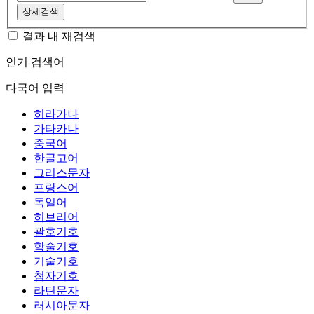
상세검색
결과 내 재검색
인기 검색어
다국어 입력
히라가나
가타카나
중국어
한글고어
그리스문자
프랑스어
독일어
히브리어
괄호기호
학술기호
기술기호
첨자기호
라틴문자
러시아문자