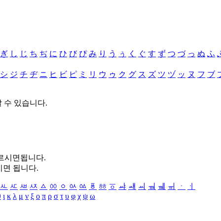
ぎ
し
じ
ち
ぢ
に
ひ
び
ぴ
み
り
う
ぅ
く
ぐ
す
ず
つ
づ
っ
ぬ
ふ
シ
ジ
チ
ヂ
ニ
ヒ
ビ
ピ
ミ
リ
ウ
ゥ
ク
グ
ス
ズ
ツ
ヅ
ッ
ヌ
フ
ブ
할 수 있습니다.
누르시면됩니다.
시면 됩니다.
ㅻ
ㅼ
ㅽ
ㅾ
ㅿ
ㆀ
ㆁ
ㆂ
ㆃ
ㆄ
ㆅ
ㆆ
ㆇ
ㆈ
ㆉ
ㆊ
ㆋ
ㆌ
ㆍ
ㆎ
θ
ι
κ
λ
μ
ν
ξ
ο
π
ρ
σ
τ
υ
φ
χ
ψ
ω