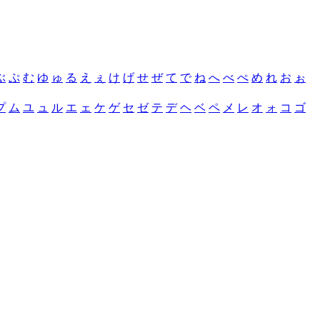
ぶ
ぷ
む
ゆ
ゅ
る
え
ぇ
け
げ
せ
ぜ
て
で
ね
へ
べ
ぺ
め
れ
お
ぉ
プ
ム
ユ
ュ
ル
エ
ェ
ケ
ゲ
セ
ゼ
テ
デ
ヘ
ベ
ペ
メ
レ
オ
ォ
コ
ゴ