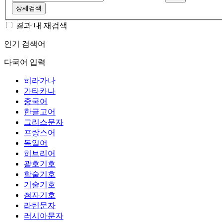
상세검색
결과 내 재검색
인기 검색어
다국어 입력
히라가나
가타카나
중국어
한글고어
그리스문자
프랑스어
독일어
히브리어
괄호기호
학술기호
기술기호
첨자기호
라틴문자
러시아문자