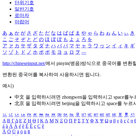
단위기호
일반기호
로마자
아랍어
あ
ぁ
か
が
さ
ざ
た
だ
な
は
ば
ぱ
ま
や
ゃ
ら
わ
ゎ
ん
い
ぃ
き
こ
ご
そ
ぞ
と
ど
の
ほ
ぼ
ぽ
も
よ
ょ
ろ
を
ア
ァ
カ
サ
ザ
タ
ダ
ナ
ハ
バ
パ
マ
ヤ
ャ
ラ
ワ
ヮ
ン
イ
ィ
キ
ギ
ソ
ゾ
ト
ド
ノ
ホ
ボ
ポ
モ
ヨ
ョ
ロ
ヲ
―
http://chineseinput.net/
에서 pinyin(병음)방식으로 중국어를 변환
변환된 중국어를 복사하여 사용하시면 됩니다.
예시)
中文 을 입력하시려면
zhongwen
을 입력하시고 space를
北京 을 입력하시려면
beijing
을 입력하시고 space를 누르
ㅥ
ㅦ
ㅧ
ㅨ
ㅩ
ㅪ
ㅫ
ㅬ
ㅭ
ㅮ
ㅯ
ㅰ
ㅱ
ㅲ
ㅳ
ㅴ
ㅵ
ㅶ
ㅷ
ㅸ
ㅹ
ㅺ
Α
Β
Γ
Δ
Ε
Ζ
Η
Θ
Ι
Κ
Λ
Μ
Ν
Ξ
Ο
Π
Ρ
Σ
Τ
Υ
Φ
Χ
Ψ
Ω
α
β
γ
δ
ε
ζ
η
á
à
Á
À
é
è
É
È
ç
Ç
ê
Ä
Ö
Ü
ä
ö
ü
ß