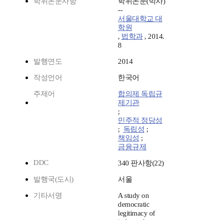
학위논문사항
학위논문(박사)
--
서울대학교 대
학원
,
법학과
, 2014.
8
발행연도
2014
작성언어
한국어
주제어
합의제 독립규
제기관
;
민주적 정당성
;
독립성
;
책임성
;
금융규제
DDC
340 판사항(22)
발행국(도시)
서울
기타서명
A study on
democratic
legitimacy of