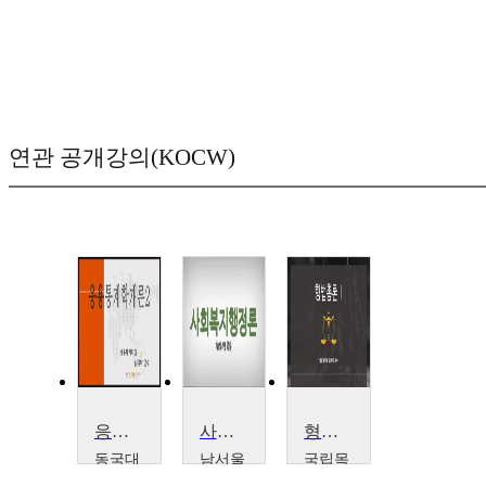
연관 공개강의(KOCW)
응용통계학2
사회복지행정론
형법총론 1
동국대
남서울
국립목
학교
대학교
포대학