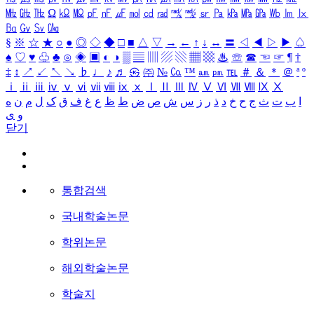
㎒
㎓
㎔
Ω
㏀
㏁
㎊
㎋
㎌
㏖
㏅
㎭
㎮
㎯
㏛
㎩
㎪
㎫
㎬
㏝
㏐
㏓
㏃
㏉
㏜
㏆
§
※
☆
★
○
●
◎
◇
◆
□
■
△
▽
→
←
↑
↓
↔
〓
◁
◀
▷
▶
♤
♠
♡
♥
♧
♣
⊙
◈
▣
◐
◑
▒
▤
▥
▨
▧
▦
▩
♨
☏
☎
☜
☞
¶
†
‡
↕
↗
↙
↖
↘
♭
♩
♪
♬
㉿
㈜
№
㏇
™
㏂
㏘
℡
＃
＆
＊
＠
ª
º
ⅰ
ⅱ
ⅲ
ⅳ
ⅴ
ⅵ
ⅶ
ⅷ
ⅸ
ⅹ
Ⅰ
Ⅱ
Ⅲ
Ⅳ
Ⅴ
Ⅵ
Ⅶ
Ⅷ
Ⅸ
Ⅹ
ا
ب
ت
ث
ج
ح
خ
د
ذ
ر
ز
س
ش
ص
ض
ط
ظ
ع
غ
ف
ق
ک
ل
م
ن
ه
و
ی
닫기
통합검색
국내학술논문
학위논문
해외학술논문
학술지