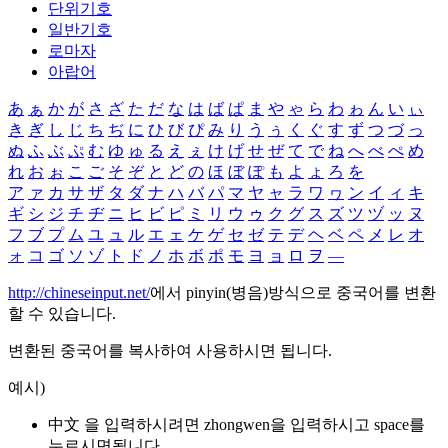
단위기호
일반기호
로마자
아랍어
あ
ぁ
か
が
さ
ざ
た
だ
な
は
ば
ぱ
ま
や
ゃ
ら
わ
ゎ
ん
い
ぃ
き
ぎ
し
じ
ち
ぢ
に
ひ
び
ぴ
み
り
う
ぅ
く
ぐ
す
ず
つ
づ
っ
ぬ
ふ
ぶ
ぷ
む
ゆ
ゅ
る
え
ぇ
け
げ
せ
ぜ
て
で
ね
へ
べ
ぺ
め
れ
お
ぉ
こ
ご
そ
ぞ
と
ど
の
ほ
ぼ
ぽ
も
よ
ょ
ろ
を
ア
ァ
カ
サ
ザ
タ
ダ
ナ
ハ
バ
パ
マ
ヤ
ャ
ラ
ワ
ヮ
ン
イ
ィ
キ
ギ
シ
ジ
チ
ヂ
ニ
ヒ
ビ
ピ
ミ
リ
ウ
ゥ
ク
グ
ス
ズ
ツ
ヅ
ッ
ヌ
フ
ブ
プ
ム
ユ
ュ
ル
エ
ェ
ケ
ゲ
セ
ゼ
テ
デ
ヘ
ベ
ペ
メ
レ
オ
ォ
コ
ゴ
ソ
ゾ
ト
ド
ノ
ホ
ボ
ポ
モ
ヨ
ョ
ロ
ヲ
―
http://chineseinput.net/
에서 pinyin(병음)방식으로 중국어를 변환
할 수 있습니다.
변환된 중국어를 복사하여 사용하시면 됩니다.
예시)
中文 을 입력하시려면
zhongwen
을 입력하시고 space를
누르시면됩니다.