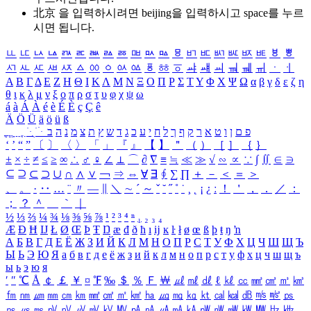
北京 을 입력하시려면
beijing
을 입력하시고 space를 누르
시면 됩니다.
ㅥ
ㅦ
ㅧ
ㅨ
ㅩ
ㅪ
ㅫ
ㅬ
ㅭ
ㅮ
ㅯ
ㅰ
ㅱ
ㅲ
ㅳ
ㅴ
ㅵ
ㅶ
ㅷ
ㅸ
ㅹ
ㅺ
ㅻ
ㅼ
ㅽ
ㅾ
ㅿ
ㆀ
ㆁ
ㆂ
ㆃ
ㆄ
ㆅ
ㆆ
ㆇ
ㆈ
ㆉ
ㆊ
ㆋ
ㆌ
ㆍ
ㆎ
Α
Β
Γ
Δ
Ε
Ζ
Η
Θ
Ι
Κ
Λ
Μ
Ν
Ξ
Ο
Π
Ρ
Σ
Τ
Υ
Φ
Χ
Ψ
Ω
α
β
γ
δ
ε
ζ
η
θ
ι
κ
λ
μ
ν
ξ
ο
π
ρ
σ
τ
υ
φ
χ
ψ
ω
á
à
Á
À
é
è
É
È
ç
Ç
ê
Ä
Ö
Ü
ä
ö
ü
ß
ְ
ֳ
ֲ
ֱ
ָ
ַ
ֵ
ֶ
ִ
ֹ
ּ
ֻ
ׂ
ׁ
ּ
ב
ה
נ
מ
צ
ת
ץ
ש
ד
ג
כ
ע
י
ח
ל
ך
ף
ק
ר
א
ט
ו
ן
ם
פ
‘
’
“
”
〔
〕
〈
〉
「
」
『
』
【
】
＂
（
）
［
］
｛
｝
±
×
÷
≠
≤
≥
∞
∴
♂
♀
∠
⊥
⌒
∂
∇
≡
≒
≪
≫
√
∽
∝
∵
∫
∬
∈
∋
⊆
⊇
⊂
⊃
∪
∩
∧
∨
￢
⇒
⇔
∀
∃
∮
∑
∏
＋
－
＜
＝
＞
、
。
·
‥
…
¨
〃
―
∥
＼
∼
´
～
ˇ
˘
˝
˚
˙
¸
˛
¡
¿
ː
！
＇
，
．
／
：
；
？
＾
＿
｀
｜
½
⅓
⅔
¼
¾
⅛
⅜
⅝
⅞
¹
²
³
⁴
ⁿ
₁
₂
₃
₄
Æ
Ð
Ħ
Ĳ
Ł
Ø
Œ
Þ
Ŧ
Ŋ
æ
đ
ð
ħ
ı
ĳ
ĸ
ŀ
ł
ø
œ
ß
þ
ŧ
ŋ
ŉ
А
Б
В
Г
Д
Е
Ё
Ж
З
И
Й
К
Л
М
Н
О
П
Р
С
Т
У
Ф
Х
Ц
Ч
Ш
Щ
Ъ
Ы
Ь
Э
Ю
Я
а
б
в
г
д
е
ё
ж
з
и
й
к
л
м
н
о
п
р
с
т
у
ф
х
ц
ч
ш
щ
ъ
ы
ь
э
ю
я
′
″
℃
Å
￠
￡
￥
¤
℉
‰
＄
％
Ｆ
￦
㎕
㎖
㎗
ℓ
㎘
㏄
㎣
㎤
㎥
㎦
㎙
㎚
㎛
㎜
㎝
㎞
㎟
㎠
㎡
㎢
㏊
㎍
㎎
㎏
㏏
㎈
㎉
㏈
㎧
㎨
㎰
㎱
㎲
㎳
㎴
㎵
㎶
㎷
㎸
㎹
㎀
㎁
㎂
㎃
㎄
㎺
㎻
㎽
㎾
㎿
㎐
㎑