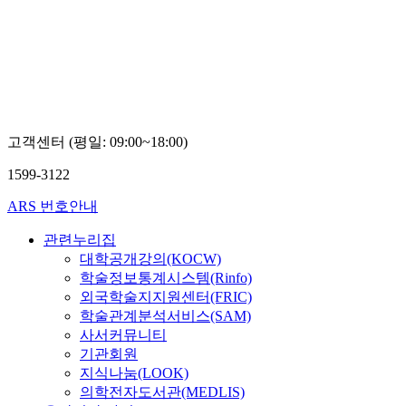
심
최
교
규
소
김
박
연
재
한
고객센터 (평일: 09:00~18:00)
1599-3122
ARS 번호안내
관련누리집
대학공개강의(KOCW)
학술정보통계시스템(Rinfo)
외국학술지지원센터(FRIC)
학술관계분석서비스(SAM)
사서커뮤니티
기관회원
지식나눔(LOOK)
의학전자도서관(MEDLIS)