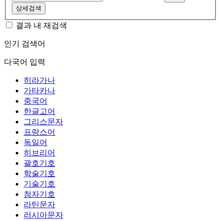
상세검색
결과 내 재검색
인기 검색어
다국어 입력
히라가나
가타카나
중국어
한글고어
그리스문자
프랑스어
독일어
히브리어
괄호기호
학술기호
기술기호
첨자기호
라틴문자
러시아문자