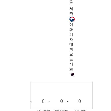
도
서
관
이
화
여
자
대
학
교
도
서
관
0
0
0