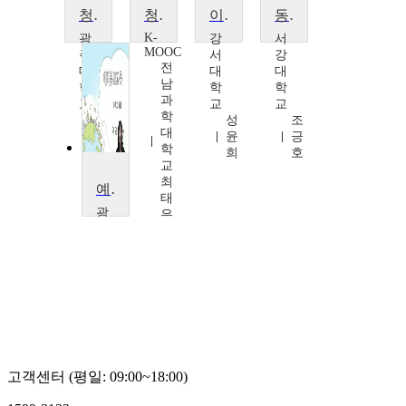
청소년 심리 및 상담
청소년심리및상담
이상심리학
동양심리학
K-
광
강
서
MOOC
주
서
강
전
대
대
대
남
학
학
학
과
교
교
교
학
류
성
조
대
정
윤
긍
학
희
희
호
교
최
예비부모교육
태
광
은
주
여
자
대
학
교
곽
경
화
고객센터 (평일: 09:00~18:00)