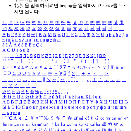
北京 을 입력하시려면
beijing
을 입력하시고 space를 누르
시면 됩니다.
ㅥ
ㅦ
ㅧ
ㅨ
ㅩ
ㅪ
ㅫ
ㅬ
ㅭ
ㅮ
ㅯ
ㅰ
ㅱ
ㅲ
ㅳ
ㅴ
ㅵ
ㅶ
ㅷ
ㅸ
ㅹ
ㅺ
ㅻ
ㅼ
ㅽ
ㅾ
ㅿ
ㆀ
ㆁ
ㆂ
ㆃ
ㆄ
ㆅ
ㆆ
ㆇ
ㆈ
ㆉ
ㆊ
ㆋ
ㆌ
ㆍ
ㆎ
Α
Β
Γ
Δ
Ε
Ζ
Η
Θ
Ι
Κ
Λ
Μ
Ν
Ξ
Ο
Π
Ρ
Σ
Τ
Υ
Φ
Χ
Ψ
Ω
α
β
γ
δ
ε
ζ
η
θ
ι
κ
λ
μ
ν
ξ
ο
π
ρ
σ
τ
υ
φ
χ
ψ
ω
á
à
Á
À
é
è
É
È
ç
Ç
ê
Ä
Ö
Ü
ä
ö
ü
ß
ְ
ֳ
ֲ
ֱ
ָ
ַ
ֵ
ֶ
ִ
ֹ
ּ
ֻ
ׂ
ׁ
ּ
ב
ה
נ
מ
צ
ת
ץ
ש
ד
ג
כ
ע
י
ח
ל
ך
ף
ק
ר
א
ט
ו
ן
ם
פ
‘
’
“
”
〔
〕
〈
〉
「
」
『
』
【
】
＂
（
）
［
］
｛
｝
±
×
÷
≠
≤
≥
∞
∴
♂
♀
∠
⊥
⌒
∂
∇
≡
≒
≪
≫
√
∽
∝
∵
∫
∬
∈
∋
⊆
⊇
⊂
⊃
∪
∩
∧
∨
￢
⇒
⇔
∀
∃
∮
∑
∏
＋
－
＜
＝
＞
、
。
·
‥
…
¨
〃
―
∥
＼
∼
´
～
ˇ
˘
˝
˚
˙
¸
˛
¡
¿
ː
！
＇
，
．
／
：
；
？
＾
＿
｀
｜
½
⅓
⅔
¼
¾
⅛
⅜
⅝
⅞
¹
²
³
⁴
ⁿ
₁
₂
₃
₄
Æ
Ð
Ħ
Ĳ
Ł
Ø
Œ
Þ
Ŧ
Ŋ
æ
đ
ð
ħ
ı
ĳ
ĸ
ŀ
ł
ø
œ
ß
þ
ŧ
ŋ
ŉ
А
Б
В
Г
Д
Е
Ё
Ж
З
И
Й
К
Л
М
Н
О
П
Р
С
Т
У
Ф
Х
Ц
Ч
Ш
Щ
Ъ
Ы
Ь
Э
Ю
Я
а
б
в
г
д
е
ё
ж
з
и
й
к
л
м
н
о
п
р
с
т
у
ф
х
ц
ч
ш
щ
ъ
ы
ь
э
ю
я
′
″
℃
Å
￠
￡
￥
¤
℉
‰
＄
％
Ｆ
￦
㎕
㎖
㎗
ℓ
㎘
㏄
㎣
㎤
㎥
㎦
㎙
㎚
㎛
㎜
㎝
㎞
㎟
㎠
㎡
㎢
㏊
㎍
㎎
㎏
㏏
㎈
㎉
㏈
㎧
㎨
㎰
㎱
㎲
㎳
㎴
㎵
㎶
㎷
㎸
㎹
㎀
㎁
㎂
㎃
㎄
㎺
㎻
㎽
㎾
㎿
㎐
㎑