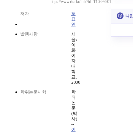
https://www.riss.kr/link?id=T10397901
저자
허
나만
묘
연
발행사항
서
울:
이
화
여
자
대
학
교,
2000
학위논문사항
학
위
논
문
(박
사)
--
이