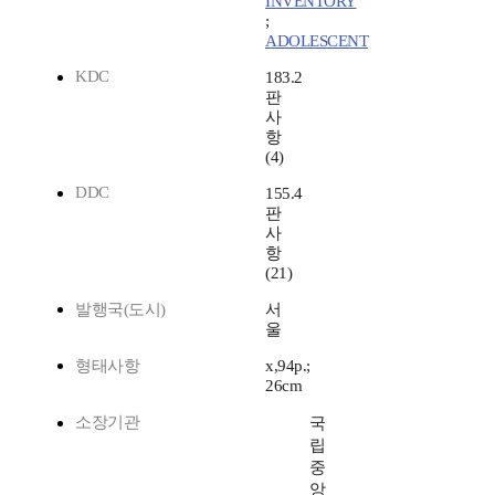
INVENTORY
;
ADOLESCENT
KDC
183.2
판
사
항
(4)
DDC
155.4
판
사
항
(21)
발행국(도시)
서
울
형태사항
x,94p.;
26cm
소장기관
국
립
중
앙