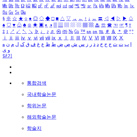
㎒
㎓
㎔
Ω
㏀
㏁
㎊
㎋
㎌
㏖
㏅
㎭
㎮
㎯
㏛
㎩
㎪
㎫
㎬
㏝
㏐
㏓
㏃
㏉
㏜
㏆
§
※
☆
★
○
●
◎
◇
◆
□
■
△
▽
→
←
↑
↓
↔
〓
◁
◀
▷
▶
♤
♠
♡
♥
♧
♣
⊙
◈
▣
◐
◑
▒
▤
▥
▨
▧
▦
▩
♨
☏
☎
☜
☞
¶
†
‡
↕
↗
↙
↖
↘
♭
♩
♪
♬
㉿
㈜
№
㏇
™
㏂
㏘
℡
＃
＆
＊
＠
ª
º
ⅰ
ⅱ
ⅲ
ⅳ
ⅴ
ⅵ
ⅶ
ⅷ
ⅸ
ⅹ
Ⅰ
Ⅱ
Ⅲ
Ⅳ
Ⅴ
Ⅵ
Ⅶ
Ⅷ
Ⅸ
Ⅹ
ا
ب
ت
ث
ج
ح
خ
د
ذ
ر
ز
س
ش
ص
ض
ط
ظ
ع
غ
ف
ق
ک
ل
م
ن
ه
و
ی
닫기
통합검색
국내학술논문
학위논문
해외학술논문
학술지