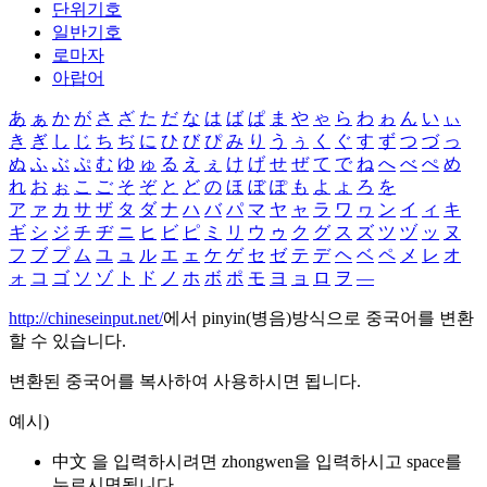
단위기호
일반기호
로마자
아랍어
あ
ぁ
か
が
さ
ざ
た
だ
な
は
ば
ぱ
ま
や
ゃ
ら
わ
ゎ
ん
い
ぃ
き
ぎ
し
じ
ち
ぢ
に
ひ
び
ぴ
み
り
う
ぅ
く
ぐ
す
ず
つ
づ
っ
ぬ
ふ
ぶ
ぷ
む
ゆ
ゅ
る
え
ぇ
け
げ
せ
ぜ
て
で
ね
へ
べ
ぺ
め
れ
お
ぉ
こ
ご
そ
ぞ
と
ど
の
ほ
ぼ
ぽ
も
よ
ょ
ろ
を
ア
ァ
カ
サ
ザ
タ
ダ
ナ
ハ
バ
パ
マ
ヤ
ャ
ラ
ワ
ヮ
ン
イ
ィ
キ
ギ
シ
ジ
チ
ヂ
ニ
ヒ
ビ
ピ
ミ
リ
ウ
ゥ
ク
グ
ス
ズ
ツ
ヅ
ッ
ヌ
フ
ブ
プ
ム
ユ
ュ
ル
エ
ェ
ケ
ゲ
セ
ゼ
テ
デ
ヘ
ベ
ペ
メ
レ
オ
ォ
コ
ゴ
ソ
ゾ
ト
ド
ノ
ホ
ボ
ポ
モ
ヨ
ョ
ロ
ヲ
―
http://chineseinput.net/
에서 pinyin(병음)방식으로 중국어를 변환
할 수 있습니다.
변환된 중국어를 복사하여 사용하시면 됩니다.
예시)
中文 을 입력하시려면
zhongwen
을 입력하시고 space를
누르시면됩니다.