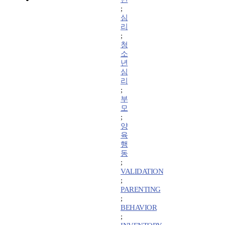
;
심
리
;
청
소
년
심
리
;
부
모
;
양
육
행
동
;
VALIDATION
;
PARENTING
;
BEHAVIOR
;