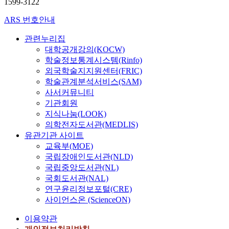
1599-3122
ARS 번호안내
관련누리집
대학공개강의(KOCW)
학술정보통계시스템(Rinfo)
외국학술지지원센터(FRIC)
학술관계분석서비스(SAM)
사서커뮤니티
기관회원
지식나눔(LOOK)
의학전자도서관(MEDLIS)
유관기관 사이트
교육부(MOE)
국립장애인도서관(NLD)
국립중앙도서관(NL)
국회도서관(NAL)
연구윤리정보포털(CRE)
사이언스온 (ScienceON)
이용약관