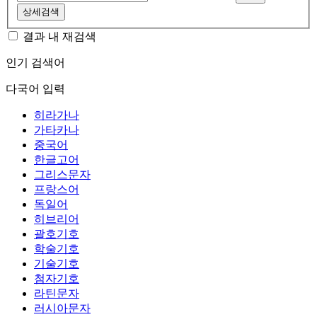
상세검색
결과 내 재검색
인기 검색어
다국어 입력
히라가나
가타카나
중국어
한글고어
그리스문자
프랑스어
독일어
히브리어
괄호기호
학술기호
기술기호
첨자기호
라틴문자
러시아문자