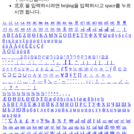
北京 을 입력하시려면
beijing
을 입력하시고 space를 누르
시면 됩니다.
ㅥ
ㅦ
ㅧ
ㅨ
ㅩ
ㅪ
ㅫ
ㅬ
ㅭ
ㅮ
ㅯ
ㅰ
ㅱ
ㅲ
ㅳ
ㅴ
ㅵ
ㅶ
ㅷ
ㅸ
ㅹ
ㅺ
ㅻ
ㅼ
ㅽ
ㅾ
ㅿ
ㆀ
ㆁ
ㆂ
ㆃ
ㆄ
ㆅ
ㆆ
ㆇ
ㆈ
ㆉ
ㆊ
ㆋ
ㆌ
ㆍ
ㆎ
Α
Β
Γ
Δ
Ε
Ζ
Η
Θ
Ι
Κ
Λ
Μ
Ν
Ξ
Ο
Π
Ρ
Σ
Τ
Υ
Φ
Χ
Ψ
Ω
α
β
γ
δ
ε
ζ
η
θ
ι
κ
λ
μ
ν
ξ
ο
π
ρ
σ
τ
υ
φ
χ
ψ
ω
á
à
Á
À
é
è
É
È
ç
Ç
ê
Ä
Ö
Ü
ä
ö
ü
ß
ְ
ֳ
ֲ
ֱ
ָ
ַ
ֵ
ֶ
ִ
ֹ
ּ
ֻ
ׂ
ׁ
ּ
ב
ה
נ
מ
צ
ת
ץ
ש
ד
ג
כ
ע
י
ח
ל
ך
ף
ק
ר
א
ט
ו
ן
ם
פ
‘
’
“
”
〔
〕
〈
〉
「
」
『
』
【
】
＂
（
）
［
］
｛
｝
±
×
÷
≠
≤
≥
∞
∴
♂
♀
∠
⊥
⌒
∂
∇
≡
≒
≪
≫
√
∽
∝
∵
∫
∬
∈
∋
⊆
⊇
⊂
⊃
∪
∩
∧
∨
￢
⇒
⇔
∀
∃
∮
∑
∏
＋
－
＜
＝
＞
、
。
·
‥
…
¨
〃
―
∥
＼
∼
´
～
ˇ
˘
˝
˚
˙
¸
˛
¡
¿
ː
！
＇
，
．
／
：
；
？
＾
＿
｀
｜
½
⅓
⅔
¼
¾
⅛
⅜
⅝
⅞
¹
²
³
⁴
ⁿ
₁
₂
₃
₄
Æ
Ð
Ħ
Ĳ
Ł
Ø
Œ
Þ
Ŧ
Ŋ
æ
đ
ð
ħ
ı
ĳ
ĸ
ŀ
ł
ø
œ
ß
þ
ŧ
ŋ
ŉ
А
Б
В
Г
Д
Е
Ё
Ж
З
И
Й
К
Л
М
Н
О
П
Р
С
Т
У
Ф
Х
Ц
Ч
Ш
Щ
Ъ
Ы
Ь
Э
Ю
Я
а
б
в
г
д
е
ё
ж
з
и
й
к
л
м
н
о
п
р
с
т
у
ф
х
ц
ч
ш
щ
ъ
ы
ь
э
ю
я
′
″
℃
Å
￠
￡
￥
¤
℉
‰
＄
％
Ｆ
￦
㎕
㎖
㎗
ℓ
㎘
㏄
㎣
㎤
㎥
㎦
㎙
㎚
㎛
㎜
㎝
㎞
㎟
㎠
㎡
㎢
㏊
㎍
㎎
㎏
㏏
㎈
㎉
㏈
㎧
㎨
㎰
㎱
㎲
㎳
㎴
㎵
㎶
㎷
㎸
㎹
㎀
㎁
㎂
㎃
㎄
㎺
㎻
㎽
㎾
㎿
㎐
㎑