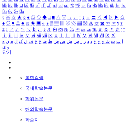
㎒
㎓
㎔
Ω
㏀
㏁
㎊
㎋
㎌
㏖
㏅
㎭
㎮
㎯
㏛
㎩
㎪
㎫
㎬
㏝
㏐
㏓
㏃
㏉
㏜
㏆
§
※
☆
★
○
●
◎
◇
◆
□
■
△
▽
→
←
↑
↓
↔
〓
◁
◀
▷
▶
♤
♠
♡
♥
♧
♣
⊙
◈
▣
◐
◑
▒
▤
▥
▨
▧
▦
▩
♨
☏
☎
☜
☞
¶
†
‡
↕
↗
↙
↖
↘
♭
♩
♪
♬
㉿
㈜
№
㏇
™
㏂
㏘
℡
＃
＆
＊
＠
ª
º
ⅰ
ⅱ
ⅲ
ⅳ
ⅴ
ⅵ
ⅶ
ⅷ
ⅸ
ⅹ
Ⅰ
Ⅱ
Ⅲ
Ⅳ
Ⅴ
Ⅵ
Ⅶ
Ⅷ
Ⅸ
Ⅹ
ا
ب
ت
ث
ج
ح
خ
د
ذ
ر
ز
س
ش
ص
ض
ط
ظ
ع
غ
ف
ق
ک
ل
م
ن
ه
و
ی
닫기
통합검색
국내학술논문
학위논문
해외학술논문
학술지