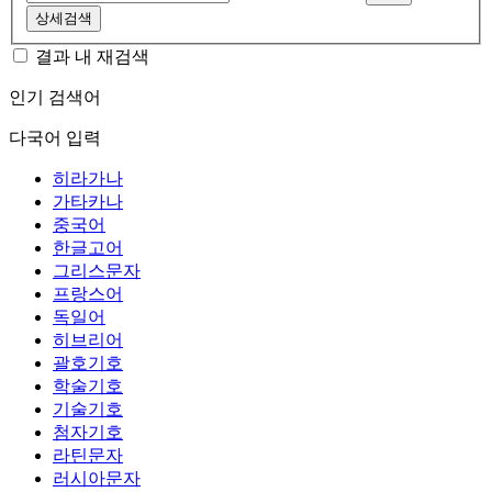
상세검색
결과 내 재검색
인기 검색어
다국어 입력
히라가나
가타카나
중국어
한글고어
그리스문자
프랑스어
독일어
히브리어
괄호기호
학술기호
기술기호
첨자기호
라틴문자
러시아문자