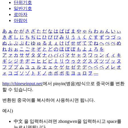
단위기호
일반기호
로마자
아랍어
あ
ぁ
か
が
さ
ざ
た
だ
な
は
ば
ぱ
ま
や
ゃ
ら
わ
ゎ
ん
い
ぃ
き
ぎ
し
じ
ち
ぢ
に
ひ
び
ぴ
み
り
う
ぅ
く
ぐ
す
ず
つ
づ
っ
ぬ
ふ
ぶ
ぷ
む
ゆ
ゅ
る
え
ぇ
け
げ
せ
ぜ
て
で
ね
へ
べ
ぺ
め
れ
お
ぉ
こ
ご
そ
ぞ
と
ど
の
ほ
ぼ
ぽ
も
よ
ょ
ろ
を
ア
ァ
カ
サ
ザ
タ
ダ
ナ
ハ
バ
パ
マ
ヤ
ャ
ラ
ワ
ヮ
ン
イ
ィ
キ
ギ
シ
ジ
チ
ヂ
ニ
ヒ
ビ
ピ
ミ
リ
ウ
ゥ
ク
グ
ス
ズ
ツ
ヅ
ッ
ヌ
フ
ブ
プ
ム
ユ
ュ
ル
エ
ェ
ケ
ゲ
セ
ゼ
テ
デ
ヘ
ベ
ペ
メ
レ
オ
ォ
コ
ゴ
ソ
ゾ
ト
ド
ノ
ホ
ボ
ポ
モ
ヨ
ョ
ロ
ヲ
―
http://chineseinput.net/
에서 pinyin(병음)방식으로 중국어를 변환
할 수 있습니다.
변환된 중국어를 복사하여 사용하시면 됩니다.
예시)
中文 을 입력하시려면
zhongwen
을 입력하시고 space를
누르시면됩니다.