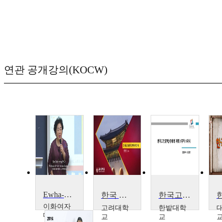
연관 공개강의(KOCW)
Ewha-HCAP Special Lecture : Stories on People from North Korea ewhauniv
한국 근대문학과 역사적 기억
한국고전문학/문화의 이해
이화여자
고려대학
한밭대학
대학교
교
교