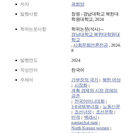
저자
곽희양
발행사항
창원 : 경남대학교 북한대
학원대학교, 2024
학위논문사항
학위논문(석사) --
경남대학교 북한대학원대
학교
,
사회문화언론전공
, 2024.
8
발행연도
2024
작성언어
한국어
주제어
가부장적 국가
;
북한 여성
;
시장화
;
계획 경제와 시장 경제의
공존
;
전국어머니대회
;
3·8국제부녀절
;
노동신문
;
조선녀성
;
조선문학
;
반격
;
백래시
;
patriarchal state
;
North Korean women
;