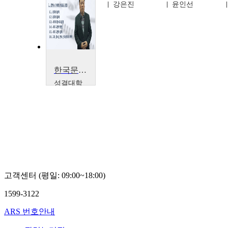
김석향
강은진
윤인선
한국문학사
성결대학
교
류해춘
고객센터 (평일: 09:00~18:00)
1599-3122
ARS 번호안내