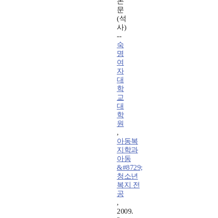
논
문
(석
사)
--
숙
명
여
자
대
학
교
대
학
원
,
아동복
지학과
아동
&#8729;
청소년
복지 전
공
,
2009.