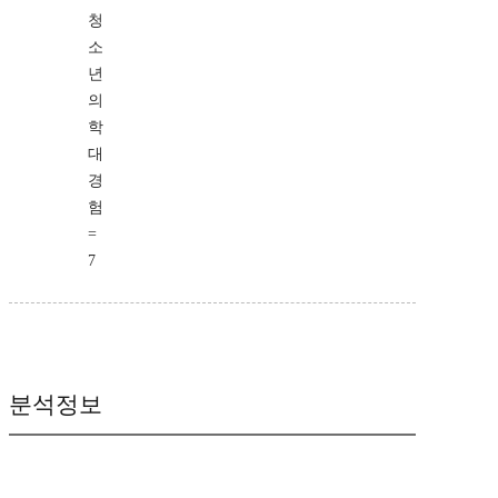
청
소
년
의
학
대
경
험
=
7
분석정보