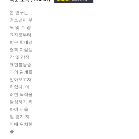
본 연구는
청소년이 부
모 및 주 양
육자로부터
받은 학대경
험과 자살생
각 및 감정
표현불능증
과의 관계를
알아보고자
하였다. 이
러한 목적을
달성하기 위
하여 서울
및 경기 지
역에 위치한
�...