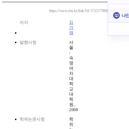
https://www.riss.kr/link?id=T11577896
나만
저자
김
가
영
발행사항
서
울
:
숙
명
여
자
대
학
교
대
학
원,
2008
학위논문사항
학
위