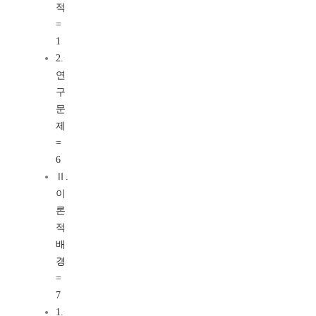
적
=
1
2.
연
구
문
제
=
6
Ⅱ.
이
론
적
배
경
=
7
1.