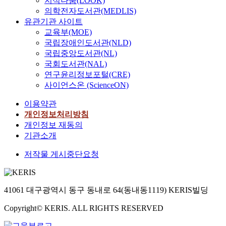
지식나눔(LOOK)
의학전자도서관(MEDLIS)
유관기관 사이트
교육부(MOE)
국립장애인도서관(NLD)
국립중앙도서관(NL)
국회도서관(NAL)
연구윤리정보포털(CRE)
사이언스온 (ScienceON)
이용약관
개인정보처리방침
개인정보 재동의
기관소개
저작물 게시중단요청
41061 대구광역시 동구 동내로 64(동내동1119) KERIS빌딩
Copyright© KERIS. ALL RIGHTS RESERVED