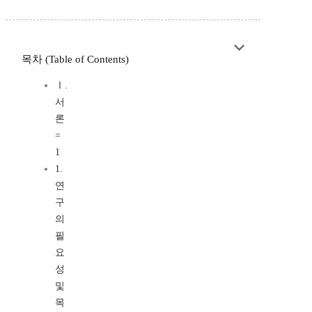
목차 (Table of Contents)
Ⅰ.
서
론
=
1
1.
연
구
의
필
요
성
및
목