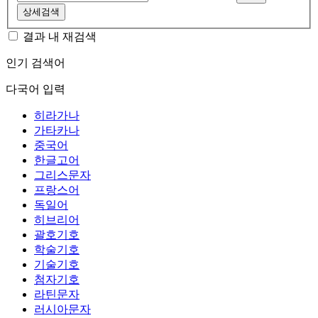
상세검색
결과 내 재검색
인기 검색어
다국어 입력
히라가나
가타카나
중국어
한글고어
그리스문자
프랑스어
독일어
히브리어
괄호기호
학술기호
기술기호
첨자기호
라틴문자
러시아문자