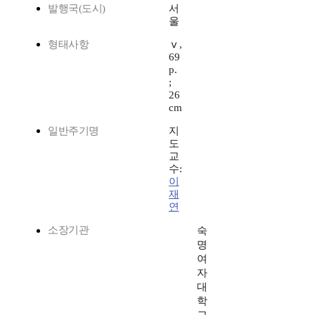
발행국(도시)
서
울
형태사항
ⅴ,
69
p.
;
26
cm
일반주기명
지
도
교
수:
이
재
연
소장기관
숙
명
여
자
대
학