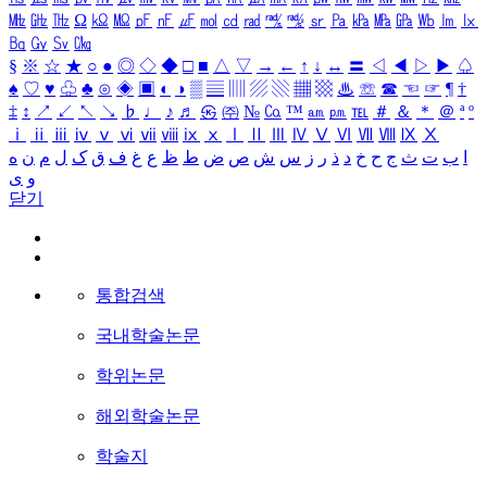
㎒
㎓
㎔
Ω
㏀
㏁
㎊
㎋
㎌
㏖
㏅
㎭
㎮
㎯
㏛
㎩
㎪
㎫
㎬
㏝
㏐
㏓
㏃
㏉
㏜
㏆
§
※
☆
★
○
●
◎
◇
◆
□
■
△
▽
→
←
↑
↓
↔
〓
◁
◀
▷
▶
♤
♠
♡
♥
♧
♣
⊙
◈
▣
◐
◑
▒
▤
▥
▨
▧
▦
▩
♨
☏
☎
☜
☞
¶
†
‡
↕
↗
↙
↖
↘
♭
♩
♪
♬
㉿
㈜
№
㏇
™
㏂
㏘
℡
＃
＆
＊
＠
ª
º
ⅰ
ⅱ
ⅲ
ⅳ
ⅴ
ⅵ
ⅶ
ⅷ
ⅸ
ⅹ
Ⅰ
Ⅱ
Ⅲ
Ⅳ
Ⅴ
Ⅵ
Ⅶ
Ⅷ
Ⅸ
Ⅹ
ا
ب
ت
ث
ج
ح
خ
د
ذ
ر
ز
س
ش
ص
ض
ط
ظ
ع
غ
ف
ق
ک
ل
م
ن
ه
و
ی
닫기
통합검색
국내학술논문
학위논문
해외학술논문
학술지