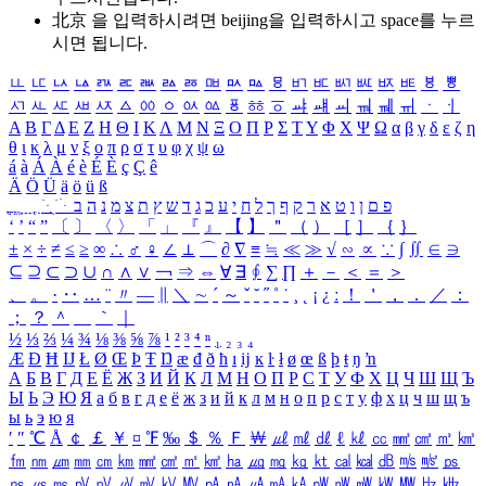
北京 을 입력하시려면
beijing
을 입력하시고 space를 누르
시면 됩니다.
ㅥ
ㅦ
ㅧ
ㅨ
ㅩ
ㅪ
ㅫ
ㅬ
ㅭ
ㅮ
ㅯ
ㅰ
ㅱ
ㅲ
ㅳ
ㅴ
ㅵ
ㅶ
ㅷ
ㅸ
ㅹ
ㅺ
ㅻ
ㅼ
ㅽ
ㅾ
ㅿ
ㆀ
ㆁ
ㆂ
ㆃ
ㆄ
ㆅ
ㆆ
ㆇ
ㆈ
ㆉ
ㆊ
ㆋ
ㆌ
ㆍ
ㆎ
Α
Β
Γ
Δ
Ε
Ζ
Η
Θ
Ι
Κ
Λ
Μ
Ν
Ξ
Ο
Π
Ρ
Σ
Τ
Υ
Φ
Χ
Ψ
Ω
α
β
γ
δ
ε
ζ
η
θ
ι
κ
λ
μ
ν
ξ
ο
π
ρ
σ
τ
υ
φ
χ
ψ
ω
á
à
Á
À
é
è
É
È
ç
Ç
ê
Ä
Ö
Ü
ä
ö
ü
ß
ְ
ֳ
ֲ
ֱ
ָ
ַ
ֵ
ֶ
ִ
ֹ
ּ
ֻ
ׂ
ׁ
ּ
ב
ה
נ
מ
צ
ת
ץ
ש
ד
ג
כ
ע
י
ח
ל
ך
ף
ק
ר
א
ט
ו
ן
ם
פ
‘
’
“
”
〔
〕
〈
〉
「
」
『
』
【
】
＂
（
）
［
］
｛
｝
±
×
÷
≠
≤
≥
∞
∴
♂
♀
∠
⊥
⌒
∂
∇
≡
≒
≪
≫
√
∽
∝
∵
∫
∬
∈
∋
⊆
⊇
⊂
⊃
∪
∩
∧
∨
￢
⇒
⇔
∀
∃
∮
∑
∏
＋
－
＜
＝
＞
、
。
·
‥
…
¨
〃
―
∥
＼
∼
´
～
ˇ
˘
˝
˚
˙
¸
˛
¡
¿
ː
！
＇
，
．
／
：
；
？
＾
＿
｀
｜
½
⅓
⅔
¼
¾
⅛
⅜
⅝
⅞
¹
²
³
⁴
ⁿ
₁
₂
₃
₄
Æ
Ð
Ħ
Ĳ
Ł
Ø
Œ
Þ
Ŧ
Ŋ
æ
đ
ð
ħ
ı
ĳ
ĸ
ŀ
ł
ø
œ
ß
þ
ŧ
ŋ
ŉ
А
Б
В
Г
Д
Е
Ё
Ж
З
И
Й
К
Л
М
Н
О
П
Р
С
Т
У
Ф
Х
Ц
Ч
Ш
Щ
Ъ
Ы
Ь
Э
Ю
Я
а
б
в
г
д
е
ё
ж
з
и
й
к
л
м
н
о
п
р
с
т
у
ф
х
ц
ч
ш
щ
ъ
ы
ь
э
ю
я
′
″
℃
Å
￠
￡
￥
¤
℉
‰
＄
％
Ｆ
￦
㎕
㎖
㎗
ℓ
㎘
㏄
㎣
㎤
㎥
㎦
㎙
㎚
㎛
㎜
㎝
㎞
㎟
㎠
㎡
㎢
㏊
㎍
㎎
㎏
㏏
㎈
㎉
㏈
㎧
㎨
㎰
㎱
㎲
㎳
㎴
㎵
㎶
㎷
㎸
㎹
㎀
㎁
㎂
㎃
㎄
㎺
㎻
㎽
㎾
㎿
㎐
㎑