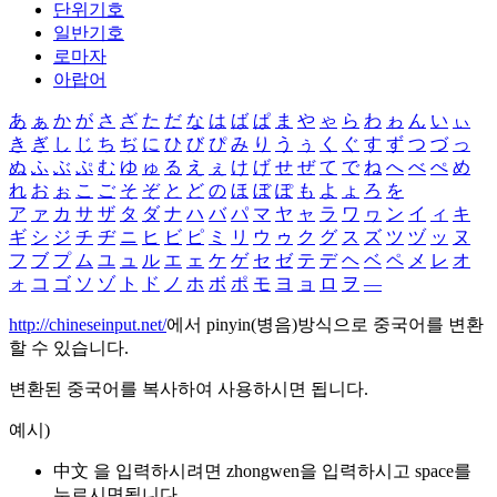
단위기호
일반기호
로마자
아랍어
あ
ぁ
か
が
さ
ざ
た
だ
な
は
ば
ぱ
ま
や
ゃ
ら
わ
ゎ
ん
い
ぃ
き
ぎ
し
じ
ち
ぢ
に
ひ
び
ぴ
み
り
う
ぅ
く
ぐ
す
ず
つ
づ
っ
ぬ
ふ
ぶ
ぷ
む
ゆ
ゅ
る
え
ぇ
け
げ
せ
ぜ
て
で
ね
へ
べ
ぺ
め
れ
お
ぉ
こ
ご
そ
ぞ
と
ど
の
ほ
ぼ
ぽ
も
よ
ょ
ろ
を
ア
ァ
カ
サ
ザ
タ
ダ
ナ
ハ
バ
パ
マ
ヤ
ャ
ラ
ワ
ヮ
ン
イ
ィ
キ
ギ
シ
ジ
チ
ヂ
ニ
ヒ
ビ
ピ
ミ
リ
ウ
ゥ
ク
グ
ス
ズ
ツ
ヅ
ッ
ヌ
フ
ブ
プ
ム
ユ
ュ
ル
エ
ェ
ケ
ゲ
セ
ゼ
テ
デ
ヘ
ベ
ペ
メ
レ
オ
ォ
コ
ゴ
ソ
ゾ
ト
ド
ノ
ホ
ボ
ポ
モ
ヨ
ョ
ロ
ヲ
―
http://chineseinput.net/
에서 pinyin(병음)방식으로 중국어를 변환
할 수 있습니다.
변환된 중국어를 복사하여 사용하시면 됩니다.
예시)
中文 을 입력하시려면
zhongwen
을 입력하시고 space를
누르시면됩니다.