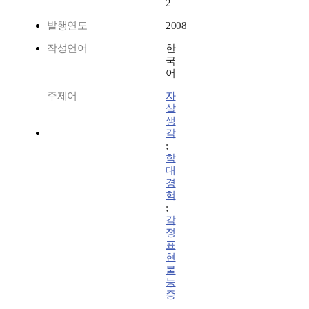
2
발행연도
2008
작성언어
한
국
어
주제어
자
살
생
각
;
학
대
경
험
;
감
정
표
현
불
능
증