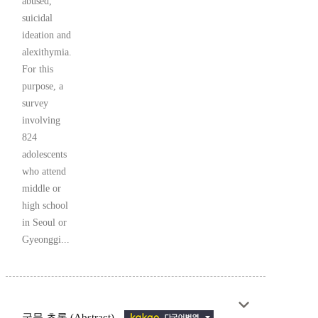
abused,
suicidal
ideation and
alexithymia.
For this
purpose, a
survey
involving
824
adolescents
who attend
middle or
high school
in Seoul or
Gyeonggi...
국문 초록 (Abstract)